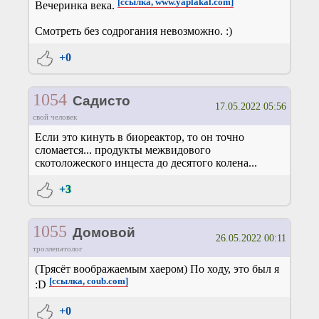
[ссылка, www.yaplakal.com]
Вечеринка века.
Смотреть без содрогания невозможно. :)
+0
1054
Садисто
17.05.2022 05:56
свой человек
Если это кинуть в биореактор, то он точно
сломается... продукты межвидового
скотоложеского инцеста до десятого колена...
+3
1055
Домовой
26.05.2022 00:11
троллепатолог
(Трясёт воображаемым хаером) По ходу, это был я
[ссылка, coub.com]
:D
+0