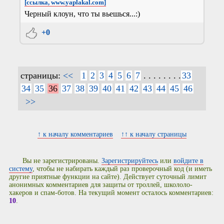
[ссылка, www.yaplakal.com]
Черный клоун, что ты вьешься...:)
+0
страницы:
<<
1
2
3
4
5
6
7
. . . . . . . .
33
34
35
36
37
38
39
40
41
42
43
44
45
46
>>
↑ к началу комментариев
↑↑ к началу страницы
Вы не зарегистрированы.
Зарегистрируйтесь
или
войдите в
систему
, чтобы не набирать каждый раз проверочный код (и иметь
другие приятные функции на сайте). Действует суточный лимит
анонимных комментариев для защиты от троллей, школоло-
хакеров и спам-ботов. На текущий момент осталось комментариев:
10
.