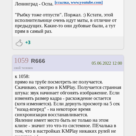
[ссылка, www.youtube.com]
Ленинград - Оспа.
"Рыбку тоже отпусти". Поржал. :) Кстати, этой
исполнительнице очень идут маты, в отличие от
предыдущих. Какие-то они дубовые были, а тут
прям в самый раз.
+3
1059
R666
05.06.2022 12:00
свой человек
к 1058:
прямо на трубе посмотреть не получается.
Скачиваю, смотрю в KMPlay. Получается странная
штука: звук начинает обгонять изображение. Если
изменять размер кадра - расхождение остается
(хотя изменяется). Если дернуть просмотр на 5 сек
"назад-вперед" - на некоторое время
синхронизация восстанавливается.
Явление имеет место быть не только на этом
клипе - значит это что-то системное. ПЕчалька в
том, что в настройках KMPlay никаких рулей не