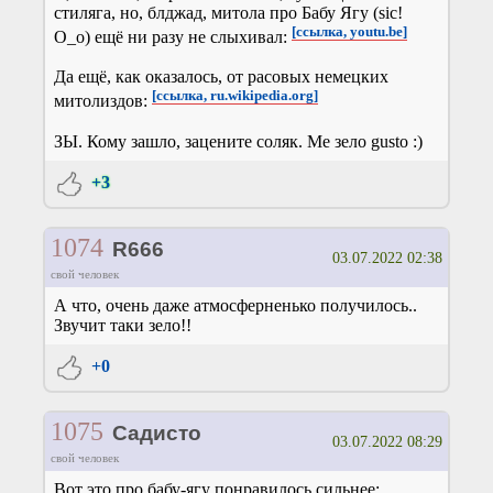
стиляга, но, блджад, митола про Бабу Ягу (sic!
[ссылка, youtu.be]
O_o) ещё ни разу не слыхивал:
Да ещё, как оказалось, от расовых немецких
[ссылка, ru.wikipedia.org]
митолиздов:
ЗЫ. Кому зашло, зацените соляк. Me зело gusto :)
+3
1074
R666
03.07.2022 02:38
свой человек
А что, очень даже атмосферненько получилось..
Звучит таки зело!!
+0
1075
Садисто
03.07.2022 08:29
свой человек
Вот это про бабу-ягу понравилось сильнее: