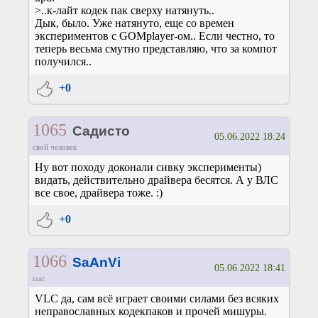
>..к-лайт кодек пак сверху натянуть..
Дык, было. Уже натянуто, еще со времен
экспериментов с GOMplayer-ом.. Если честно, то
теперь весьма смутно представляю, что за компот
получился..
+0
1065
Садисто
05.06.2022 18:24
свой человек
Ну вот походу доконали сивку эксперименты)
видать, действительно драйвера бесятся. А у ВЛС
все свое, драйвера тоже. :)
+0
1066
SaAnVi
05.06.2022 18:41
tzar
VLC да, сам всё играет своими силами без всяких
неправославных кодекпаков и прочей мишуры.