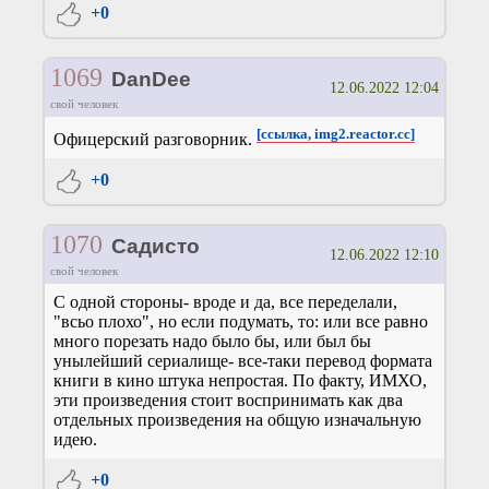
+0
1069
DanDee
12.06.2022 12:04
свой человек
[ссылка, img2.reactor.cc]
Офицерский разговорник.
+0
1070
Садисто
12.06.2022 12:10
свой человек
С одной стороны- вроде и да, все переделали,
"всьо плохо", но если подумать, то: или все равно
много порезать надо было бы, или был бы
унылейший сериалище- все-таки перевод формата
книги в кино штука непростая. По факту, ИМХО,
эти произведения стоит воспринимать как два
отдельных произведения на общую изначальную
идею.
+0