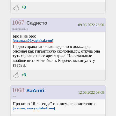
+3
1067
Садисто
09.06.2022 23:00
свой человек
Бро и не бро:
[ссылка, s00.yaplakal.com]
Падло справа заползло недавно в дом... зря.
опознал как гигантскую сколопендру, откуда она
тут- хз, ваше не ее ареал даже. Но остальные
вообще не похожи были. Короче, выкинул эту
тварь я.
+3
1068
SaAnVi
12.06.2022 09:08
tzar
Про кино "Я легенда" и книгу-первоисточник.
[ссылка, www.yaplakal.com]