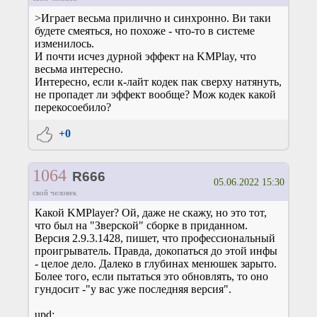
>Играет весьма прилично и синхронно. Ви таки
будете смеяться, но похоже - что-то в системе
изменилось.
И почти исчез дурной эффект на KMPlay, что
весьма интересно.
Интересно, если к-лайт кодек пак сверху натянуть,
не пропадет ли эффект вообще? Мож кодек какой
перекосоебило?
+0
1064
R666
05.06.2022 15:30
свой человек
Какой KMPlayer? Ой, даже не скажу, но это тот,
что был на "Зверской" сборке в приданном.
Версия 2.9.3.1428, пишет, что профессиональный
проигрыватель. Правда, докопаться до этой инфы
- целое дело. Далеко в глубинах менюшек зарыто.
Более того, если пытаться это обновлять, то оно
гундосит -"у вас уже последняя версия".
upd: