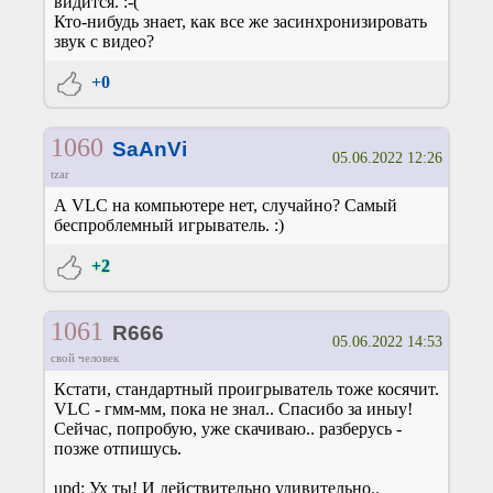
видится. :-(
Кто-нибудь знает, как все же засинхронизировать
звук с видео?
+0
1060
SaAnVi
05.06.2022 12:26
tzar
А VLC на компьютере нет, случайно? Самый
беспроблемный игрыватель. :)
+2
1061
R666
05.06.2022 14:53
свой человек
Кстати, стандартный проигрыватель тоже косячит.
VLC - гмм-мм, пока не знал.. Спасибо за иныу!
Сейчас, попробую, уже скачиваю.. разберусь -
позже отпишусь.
upd: Ух ты! И действительно удивительно..