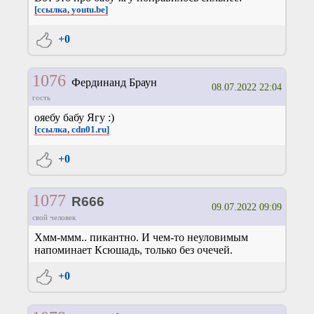
[ссылка, youtu.be]
+0
1076
Фердинанд Браун
08.07.2022 22:04
гость
ояебу бабу Ягу :)
[ссылка, cdn01.ru]
+0
1077
R666
09.07.2022 09:09
свой человек
Хмм-ммм.. пикантно. И чем-то неуловимым
напоминает Ксюшадь, только без очечей.
+0