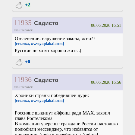
+2
11935
Садисто
06.06.2026 16:51
свой человек
Озеленение- нарушение закона, ясно??
[ссылка, www.yaplakal.com]
Русские не хотят хорошо жить.:(
+0
11936
Садисто
06.06.2026 16:56
свой человек
Хроники страны победившей дури:
[ссылка, www.yaplakal.com]
Россияне выкинут айфоны ради MAX, заявил
глава Ростелекома.
В компании уверены: граждане России настолько
полюбили мессенджер, что избавятся от
продукции Apple и перейдут на Android.