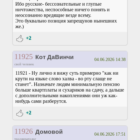
Ибо русские- бессознательные и глупые
ничтожества, неспособные ничего понять и
неосознанно вредящие везде всему.
Это буквально позиция запрещунов нынешних
же.)
+2
11925
Кот ДаВинчи
04.06.2026 14:38
свой человек
11921 - Ну лично я вижу суть примерно "как ни
крути на языке слово халва - во рту слаще не
станет". Назначьте людям минимальную пенсию
больше квартплаты и сухариков на сдачу, а дальше
с дополнительными накоплениями они уж как-
нибудь сами разберутся.
+2
11926
Домовой
04.06.2026 17:51
троллепатолог