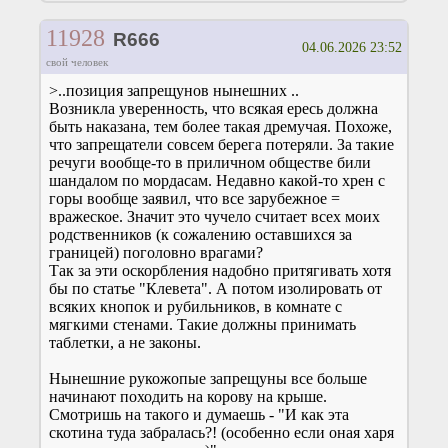
11928
R666
04.06.2026 23:52
свой человек
>..позиция запрещунов нынешних ..
Возникла уверенность, что всякая ересь должна
быть наказана, тем более такая дремучая. Похоже,
что запрещатели совсем берега потеряли. За такие
речуги вообще-то в приличном обществе били
шандалом по мордасам. Недавно какой-то хрен с
горы вообще заявил, что все зарубежное =
вражеское. Значит это чучело считает всех моих
родственников (к сожалению оставшихся за
границей) поголовно врагами?
Так за эти оскорбления надобно притягивать хотя
бы по статье "Клевета". А потом изолировать от
всяких кнопок и рубильников, в комнате с
мягкими стенами. Такие должны принимать
таблетки, а не законы.
Нынешние рукожопые запрещуны все больше
начинают походить на корову на крыше.
Смотришь на такого и думаешь - "И как эта
скотина туда забралась?! (особенно если оная харя