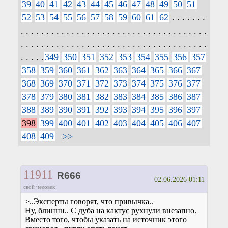
39
40
41
42
43
44
45
46
47
48
49
50
51
52
53
54
55
56
57
58
59
60
61
62
. . . . . . .
. . . . . . . . . . . . . . . . . . . . . . . . . . . . . . . . . . . . .
. . . . . . . . . . . . . . . . . . . . . . . . . . . . . . . . . . . . .
. . . . .
349
350
351
352
353
354
355
356
357
358
359
360
361
362
363
364
365
366
367
368
369
370
371
372
373
374
375
376
377
378
379
380
381
382
383
384
385
386
387
388
389
390
391
392
393
394
395
396
397
398
399
400
401
402
403
404
405
406
407
408
409
>>
11911
R666
02.06.2026 01:11
свой человек
>..Эксперты говорят, что привычка..
Ну, блиннн.. С дуба на кактус рухнули внезапно.
Вместо того, чтобы указать на источник этого