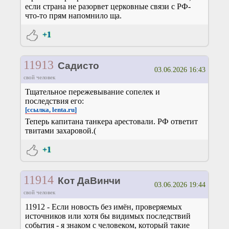
если страна не разорвет церковные связи с РФ-
что-то прям напомнило ща.
+1
11913
Садисто
03.06.2026 16:43
свой человек
Тщательное пережевывание сопелек и
последствия его:
[ссылка, lenta.ru]
Теперь капитана танкера арестовали. РФ ответит
твитами захаровой.(
+1
11914
Кот ДаВинчи
03.06.2026 19:44
свой человек
11912 - Если новость без имён, проверяемых
источников или хотя бы видимых последствий
события - я знаком с человеком, который такие