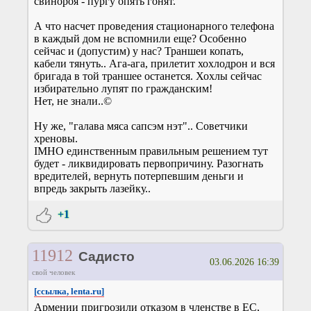
свинороя - пургу опять гонят.
А что насчет проведения стационарного телефона
в каждый дом не вспомнили еще? Особенно
сейчас и (допустим) у нас? Траншеи копать,
кабели тянуть.. Ага-ага, прилетит хохлодрон и вся
бригада в той траншее останется. Хохлы сейчас
избирательно лупят по гражданским!
Нет, не знали..©
Ну же, "галава мяса сапсэм нэт".. Советчики
хреновы.
IMHO единственным правильным решением тут
будет - ликвидировать первопричину. Разогнать
вредителей, вернуть потерпевшим деньги и
впредь закрыть лазейку..
+1
11912
Садисто
03.06.2026 16:39
свой человек
[ссылка, lenta.ru]
Армении пригрозили отказом в членстве в ЕС,