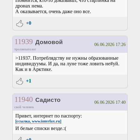
Помнится, кто-то доказывал, что старлинка на
дронах нема.
А оказывается, очень даже оно все.
+0
11939
Домовой
06.06.2026 17:26
троллепатолог
>11937. Потреблядству не нужны образованные
индивидуумы. И да, на луне тоже ловить не#уй.
Как и в Арктике.
+1
11940
Садисто
06.06.2026 17:40
свой человек
Привет, интернет по паспорту:
[ссылка, www.interfax.ru]
И белые списки везде.:(
+0