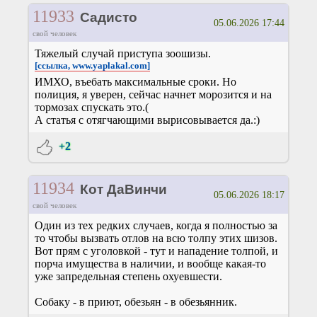
11933
Садисто
05.06.2026 17:44
свой человек
Тяжелый случай приступа зоошизы.
[ссылка, www.yaplakal.com]
ИМХО, въебать максимальные сроки. Но
полиция, я уверен, сейчас начнет морозится и на
тормозах спускать это.(
А статья с отягчающими вырисовывается да.:)
+2
11934
Кот ДаВинчи
05.06.2026 18:17
свой человек
Один из тех редких случаев, когда я полностью за
то чтобы вызвать отлов на всю толпу этих шизов.
Вот прям с уголовкой - тут и нападение толпой, и
порча имущества в наличии, и вообще какая-то
уже запредельная степень охуевшести.
Собаку - в приют, обезьян - в обезьянник.