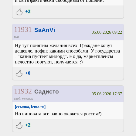
и быть фактически свободным от пошлин.
+2
11931
SaAnVi
05.06.2026 09:22
tzar
Ну тут понятны желания всех. Граждане хочут
дешевле, пофиг, какими способами. У государства
- "казна пустеет милорд". Но да, маркетплейсы
нечестно торгуют, получается. :)
+0
11932
Садисто
05.06.2026 17:37
свой человек
[ссылка, lenta.ru]
Но виновата все равно окажется россия?)
+2