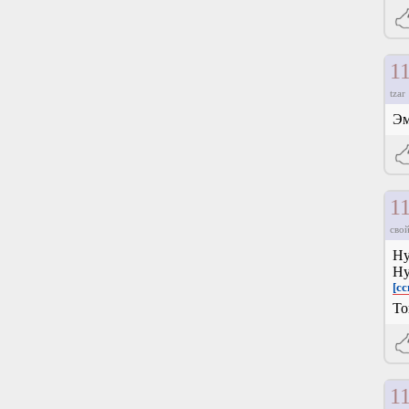
1
tzar
Эм
1
свой
Ну
Ну
[с
То
1