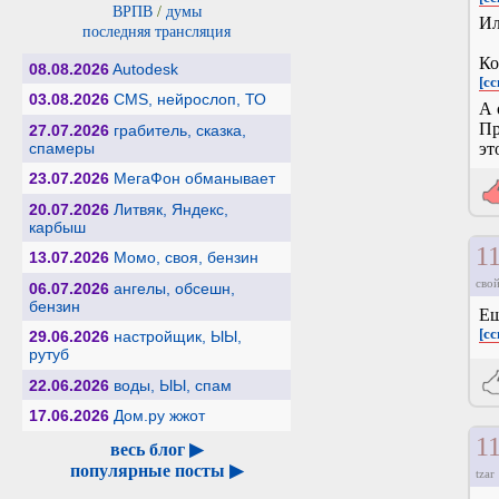
ВРПВ
/
думы
Ил
последняя трансляция
Ко
08.08.2026
Autodesk
[сс
03.08.2026
CMS, нейрослоп, ТО
А 
Пр
27.07.2026
грабитель, сказка,
спамеры
эт
23.07.2026
МегаФон обманывает
20.07.2026
Литвяк, Яндекс,
карбыш
1
13.07.2026
Момо, своя, бензин
свой
06.07.2026
ангелы, обсешн,
бензин
Ещ
[сс
29.06.2026
настройщик, ЫЫ,
рутуб
22.06.2026
воды, ЫЫ, спам
17.06.2026
Дом.ру жжот
1
весь блог ▶
популярные посты ▶
tzar