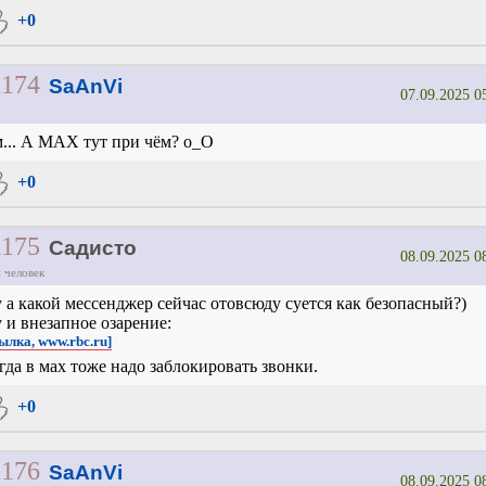
+0
1174
SaAnVi
07.09.2025 0
... А МАХ тут при чём? о_О
+0
1175
Садисто
08.09.2025 0
 человек
 а какой мессенджер сейчас отовсюду суется как безопасный?)
 и внезапное озарение:
сылка, www.rbc.ru]
гда в мах тоже надо заблокировать звонки.
+0
1176
SaAnVi
08.09.2025 0