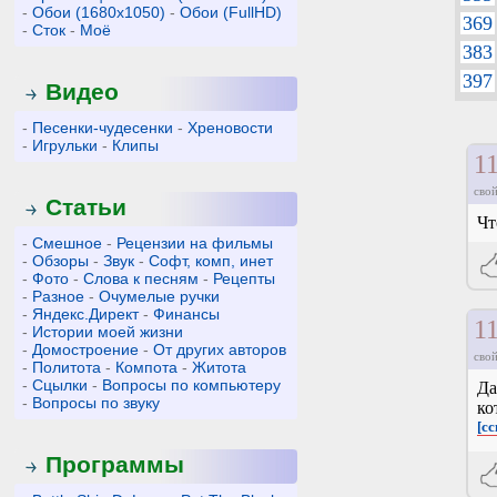
-
Обои (1680x1050)
-
Обои (FullHD)
369
-
Сток
-
Моё
383
397
Видео
-
Песенки-чудесенки
-
Хреновости
-
Игрульки
-
Клипы
1
свой
Статьи
Чт
-
Смешное
-
Рецензии на фильмы
-
Обзоры
-
Звук
-
Софт, комп, инет
-
Фото
-
Слова к песням
-
Рецепты
-
Разное
-
Очумелые ручки
-
Яндекс.Директ
-
Финансы
1
-
Истории моей жизни
-
Домостроение
-
От других авторов
свой
-
Политота
-
Компота
-
Житота
-
Сцылки
-
Вопросы по компьютеру
Да
-
Вопросы по звуку
ко
[с
Программы