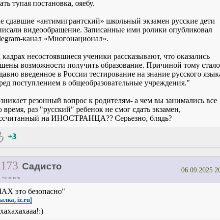
ать тупая постановка, ояебу.
е сдавшие «антимигрантский» школьный экзамен русские дети
писали видеообращение. Записанные ими ролики опубликовал
legram-канал «Многонационал».
 кадрах несостоявшиеся ученики рассказывают, что оказались
шены возможности получить образование. Причиной тому стало
давно введенное в России тестирование на знание русского язык
ред поступлением в общеобразовательные учреждения."
зникает резонный вопрос к родителям- а чем вы занимались все
о время, раз "русский" ребенок не смог сдать экзамен,
ссчитанный на ИНОСТРАНЦА?? Серьезно, блядь?
+3
1173
Садисто
06.09.2025 2
 человек
АХ это безопасно"
ылка, iz.ru]
хахахахааа!:)