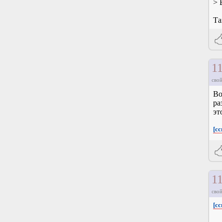
> 
Та
1
свой
Во
ра
эт
[сс
1
свой
[сс