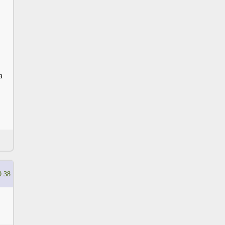
а
0:38