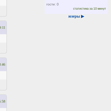
гости: 0
статистика за 10 минут
юзеры ▶
9:11
3:46
5:58