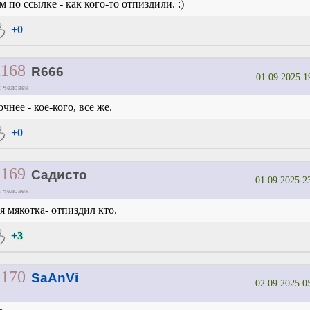
м по ссылке - как кого-то отпиздили. :)
+0
1168
R666
01.09.2025 1
 человек
точнее - кое-кого, все же.
+0
1169
Садисто
01.09.2025 2
 человек
я мякотка- отпиздил кто.
+3
1170
SaAnVi
02.09.2025 0