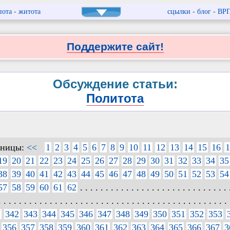
пота
-
житота
сцылки
-
блог
-
ВР
Поддержите сайт!
Обсуждение статьи:
Политота
аницы:
<<
1
2
3
4
5
6
7
8
9
10
11
12
13
14
15
16
1
19
20
21
22
23
24
25
26
27
28
29
30
31
32
33
34
35
38
39
40
41
42
43
44
45
46
47
48
49
50
51
52
53
54
57
58
59
60
61
62
. . . . . . . . . . . . . . . . . . . . . . . . . . . . . 
. . . . . . . . . . . . . . . . . . . . . . . . . . . . . . . . . . . . . . . . . . . . . 
1
342
343
344
345
346
347
348
349
350
351
352
353
356
357
358
359
360
361
362
363
364
365
366
367
3