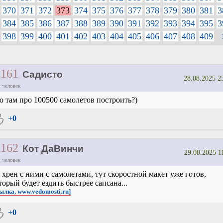
370
371
372
373
374
375
376
377
378
379
380
381
3
384
385
386
387
388
389
390
391
392
393
394
395
3
398
399
400
401
402
403
404
405
406
407
408
409
1161
Садисто
28.08.2025 2
 человек
о там про 100500 самолетов построить?)
+0
1162
Кот ДаВинчи
29.08.2025 1
 человек
 хрен с ними с самолетами, тут скоростной макет уже готов,
торый будет ездить быстрее сапсана...
сылка, www.vedomosti.ru]
+0