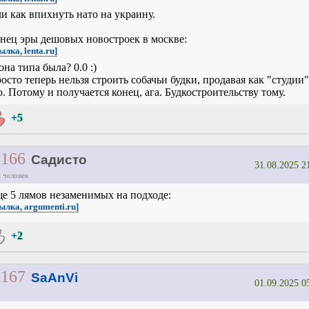
и как впихнуть нато на украину.
нец эры дешовых новостроек в москве:
ылка, lenta.ru]
она типа была? 0.0 :)
осто теперь нельзя строить собачьи будки, продавая как "студии"
о. Потому и получается конец, ага. Будкостроительству тому.
+5
1166
Садисто
31.08.2025 2
 человек
е 5 лямов незаменимых на подходе:
ылка, argumenti.ru]
+2
1167
SaAnVi
01.09.2025 0