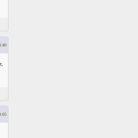
8:40
т,
0:05