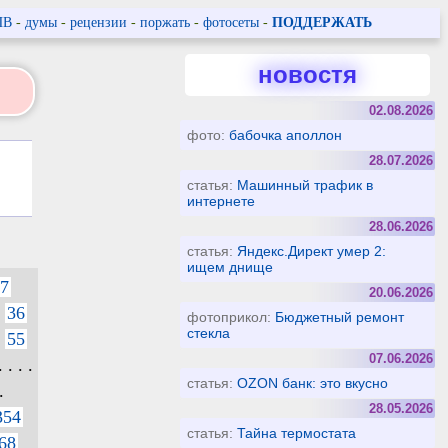
ПВ
-
думы
-
рецензии
-
поржать
-
фотосеты
-
ПОДДЕРЖАТЬ
новостя
02.08.2026
фото:
бабочка аполлон
28.07.2026
статья:
Машинный трафик в
интернете
28.06.2026
статья:
Яндекс.Директ умер 2:
ищем днище
7
20.06.2026
36
фотоприкол:
Бюджетный ремонт
стекла
55
07.06.2026
. . . .
статья:
OZON банк: это вкусно
.
28.05.2026
354
статья:
Тайна термостата
68