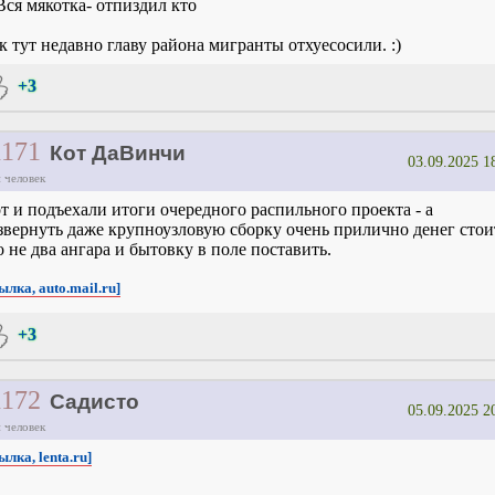
Вся мякотка- отпиздил кто
к тут недавно главу района мигранты отхуесосили. :)
+3
1171
Кот ДаВинчи
03.09.2025 1
 человек
т и подъехали итоги очередного распильного проекта - а
звернуть даже крупноузловую сборку очень прилично денег стои
о не два ангара и бытовку в поле поставить.
ылка, auto.mail.ru]
+3
1172
Садисто
05.09.2025 2
 человек
ылка, lenta.ru]