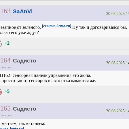
1163
SaAnVi
30.08.2025 1
[ссылка, lenta.ru]
езапное от зелёного.
Ну так и договаривался бы,
олько его уже ждут?
+2
1164
Садисто
30.08.2025 1
 человек
11162- сенсорная панель управления это жопа.
 просто так от сенсоров в авто отказываются же.
+5
1165
Садисто
30.08.2025 1
 человек
 мытьем, так катаньем:
ылка, lenta.ru]