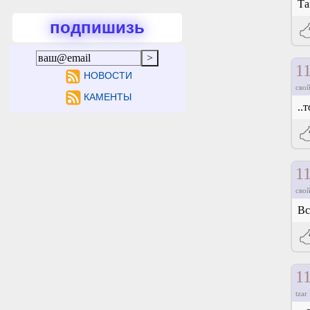
Та
подпишизь
1
НОВОСТИ
свой
КАМЕНТЫ
..
1
свой
Вс
1
tzar