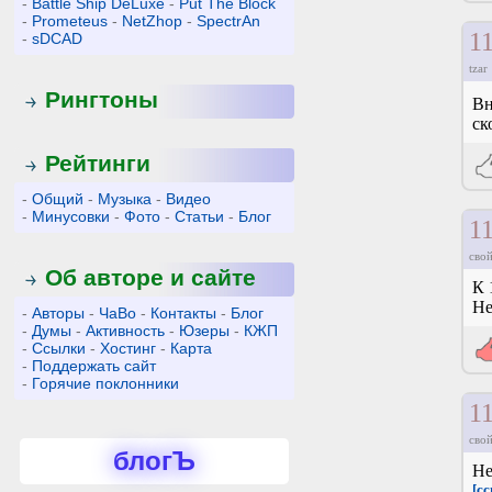
-
Battle Ship DeLuxe
-
Put The Block
-
Prometeus
-
NetZhop
-
SpectrAn
1
-
sDCAD
tzar
Рингтоны
Вн
ск
Рейтинги
-
Общий
-
Музыка
-
Видео
-
Минусовки
-
Фото
-
Статьи
-
Блог
1
свой
Об авторе и сайте
К 
Не
-
Авторы
-
ЧаВо
-
Контакты
-
Блог
-
Думы
-
Активность
-
Юзеры
-
КЖП
-
Ссылки
-
Хостинг
-
Карта
-
Поддержать сайт
-
Горячие поклонники
1
свой
блогЪ
Не
[сс