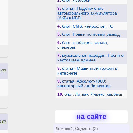
2.
блог: Autodesk
3.
статья: Подключение
автомобильного аккумулятора
(АКБ) к ИБП
4.
блог: CMS, нейрослоп, ТО
5.
блог: Новый почтовый развод
6.
блог: грабитель, сказка,
спамеры
7.
музыкальная пародия: Песня о
настоящем админе
8.
статья: Машинный трафик в
1:33
интернете
9.
статья: Абсолют-7000:
инверторный стабилизатор
10.
блог: Литвяк, Яндекс, карбыш
на сайте
5:03
Домовой, Садисто (2)