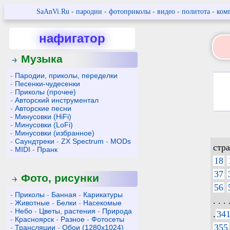
SaAnVi.Ru
-
пародии
-
фотоприколы
-
видео
-
политота
-
ком
нафигатор
Музыка
-
Пародии, приколы, переделки
-
Песенки-чудесенки
-
Приколы (прочее)
-
Авторский инструментал
-
Авторские песни
-
Минусовки (HiFi)
-
Минусовки (LoFi)
-
Минусовки (избранное)
-
Саундтреки
-
ZX Spectrum
-
MODs
стр
-
MIDI
-
Пранк
18
37
Фото, рисунки
56
-
Приколы
-
Банная
-
Карикатуры
. . . 
-
Животные
-
Белки
-
Насекомые
-
Небо
-
Цветы, растения
-
Природа
.
34
-
Красноярск
-
Разное
-
Фотосеты
355
-
Трансляции
-
Обои (1280x1024)