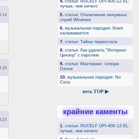
4.
статья: RUCELF UPI-400-12-EL:
лучше, чем ничего
5.
статья: Отключение ненужных
3:14
служб Windows
6.
музыкальная пародия: Комп
налаживается
7.
статья: Тайна термостата
8.
статья: Как удалить "Интернет
Цензор" с паролем
9.
статья: Мастеринг: Izotope
4:20
Ozone
10.
музыкальная пародия: No
Coca
весь TOP ▶
крайние каменты
4:23
1.
статья: RUCELF UPI-400-12-EL:
лучше, чем ничего