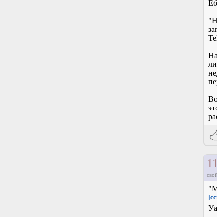
Еб
"Н
за
Te
На
ли
не
пе
Во
эт
ра
1
свой
"М
[сс
Уа