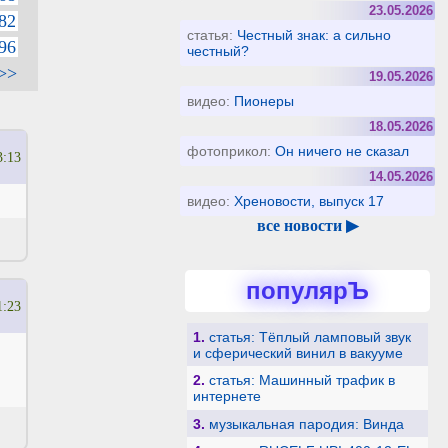
23.05.2026
82
статья:
Честный знак: а сильно
96
честный?
>>
19.05.2026
видео:
Пионеры
18.05.2026
фотоприкол:
Он ничего не сказал
3:13
14.05.2026
видео:
Хреновости, выпуск 17
все новости ▶
популярЪ
1:23
1.
статья: Тёплый ламповый звук
и сферический винил в вакууме
2.
статья: Машинный трафик в
интернете
3.
музыкальная пародия: Винда