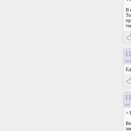
В 
Tu
пр
та
1
свой
Ед
1
tzar
> 
Ви
за