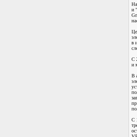
На
и 
Gm
на
Це
эл
в 
сл
С 
и 
В 
эл
ус
по
за
пр
по
С 
тр
ос
VP