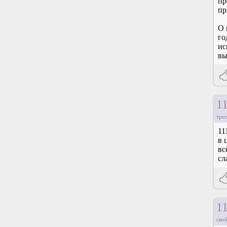
пр
пр
О 
го
ис
вы
1
тро
11
в 
вс
сл
1
свой