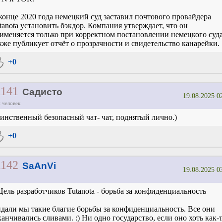
конце 2020 года немецкий суд заставил почтового провайдера
tanota установить бэкдор. Компания утверждает, что он
именяется только при корректном постановлении немецкого суда
кже публикует отчёт о прозрачности и свидетельство канарейки.
+0
1141
Садисто
19.08.2025 0
 человек
инственный безопасный чат- чат, поднятый лично.)
+0
1142
SaAnVi
19.08.2025 0
Цель разработчиков Tutanota - борьба за конфиденциальность
дали мы такие благие борьбы за конфиденциальность. Все они
канчивались сливами. :) Ни одно государство, если оно хоть как-