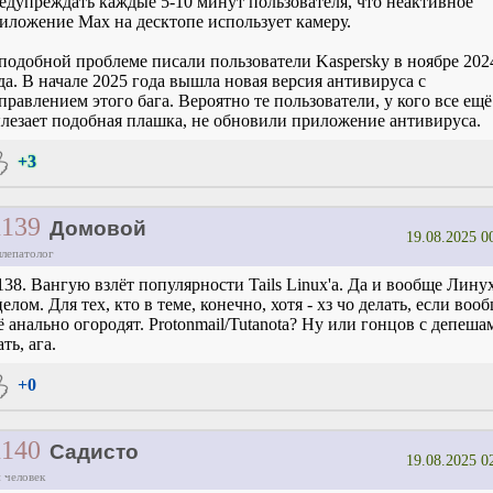
едупреждать каждые 5-10 минут пользователя, что неактивное
иложение Max на десктопе использует камеру.
подобной проблеме писали пользователи Kaspersky в ноябре 202
да. В начале 2025 года вышла новая версия антивируса с
правлением этого бага. Вероятно те пользователи, у кого все ещё
лезает подобная плашка, не обновили приложение антивируса.
+3
1139
Домовой
19.08.2025 0
ллепатолог
138. Вангую взлёт популярности Tails Linux'a. Да и вообще Лину
целом. Для тех, кто в теме, конечно, хотя - хз чо делать, если воо
ё анально огородят. Protonmail/Tutanota? Ну или гонцов с депеша
ать, ага.
+0
1140
Садисто
19.08.2025 0
 человек