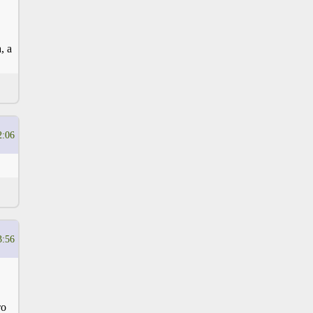
, а
2:06
3:56
то