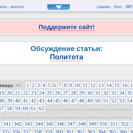
пота
-
житота
сцылки
-
блог
-
ВР
Поддержите сайт!
Обсуждение статьи:
Политота
аницы:
<<
1
2
3
4
5
6
7
8
9
10
11
12
13
14
15
16
1
19
20
21
22
23
24
25
26
27
28
29
30
31
32
33
34
35
38
39
40
41
42
43
44
45
46
47
48
49
50
51
52
53
54
57
58
59
60
61
62
. . . . . . . . . . . . . . . . . . . . . . . . . . . . . 
. . . . . . . . . . . . . . . . . . . . . . . . . . . . . . . . . . . . . . . . . . . . . 
0
341
342
343
344
345
346
347
348
349
350
351
352
355
356
357
358
359
360
361
362
363
364
365
366
3