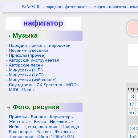
SaAnVi.Ru
-
пародии
-
фотоприколы
-
видео
-
политота
-
ком
нафигатор
Музыка
-
Пародии, приколы, переделки
-
Песенки-чудесенки
-
Приколы (прочее)
-
Авторский инструментал
-
Авторские песни
-
Минусовки (HiFi)
-
Минусовки (LoFi)
-
Минусовки (избранное)
-
Саундтреки
-
ZX Spectrum
-
MODs
стр
-
MIDI
-
Пранк
18
37
Фото, рисунки
56
-
Приколы
-
Банная
-
Карикатуры
. . . 
-
Животные
-
Белки
-
Насекомые
-
Небо
-
Цветы, растения
-
Природа
.
34
-
Красноярск
-
Разное
-
Фотосеты
354
-
Трансляции
-
Обои (1280x1024)