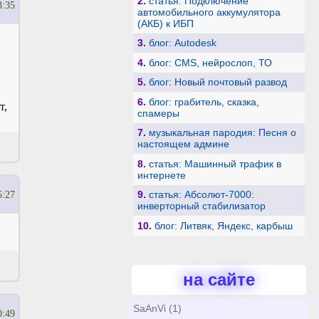
2.
статья: Подключение
3:35
автомобильного аккумулятора
(АКБ) к ИБП
3.
блог: Autodesk
4.
блог: CMS, нейрослоп, ТО
5.
блог: Новый почтовый развод
6.
блог: грабитель, сказка,
т,
спамеры
7.
музыкальная пародия: Песня о
настоящем админе
8.
статья: Машинный трафик в
интернете
9.
статья: Абсолют-7000:
5:27
инверторный стабилизатор
10.
блог: Литвяк, Яндекс, карбыш
на сайте
SaAnVi (1)
0:49