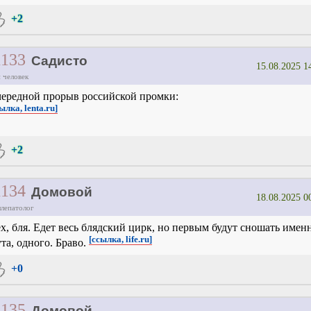
+2
1133
Садисто
15.08.2025 1
 человек
ередной прорыв российской промки:
ылка, lenta.ru]
+2
1134
Домовой
18.08.2025 0
ллепатолог
х, бля. Едет весь блядский цирк, но первым будут сношать имен
[ссылка, life.ru]
та, одного. Браво.
+0
1135
Домовой