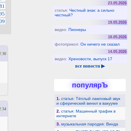
23.05.2026
81
статья:
Честный знак: а сильно
95
честный?
09
19.05.2026
видео:
Пионеры
18.05.2026
фотоприкол:
Он ничего не сказал
14.05.2026
2:30
видео:
Хреновости, выпуск 17
все новости ▶
популярЪ
1.
статья: Тёплый ламповый звук
и сферический винил в вакууме
2:34
2.
статья: Машинный трафик в
интернете
3.
музыкальная пародия: Винда