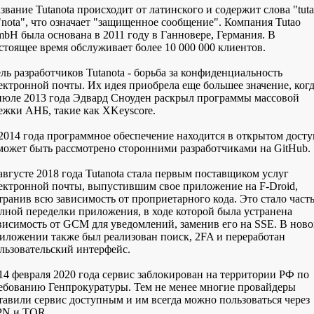
звание Tutanota происходит от латинского и содержит слова "tuta
"nota", что означает "защищенное сообщение". Компания Tutao
bH была основана в 2011 году в Ганновере, Германия. В
стоящее время обслуживает более 10 000 000 клиентов.
ль разработчиков Tutanota - борьба за конфиденциальность
ектронной почты. Их идея приобрела еще большее значение, ког
июле 2013 года Эдвард Сноуден раскрыл программы массовой
ежки АНБ, такие как XKeyscore.
2014 года программное обеспечение находится в открытом досту
может быть рассмотрено сторонними разработчиками на GitHub.
августе 2018 года Tutanota стала первым поставщиком услуг
ектронной почты, выпустившим свое приложение на F-Droid,
транив всю зависимость от проприетарного кода. Это стало част
лной переделки приложения, в ходе которой была устранена
висимость от GCM для уведомлений, заменив его на SSE. В нов
иложении также был реализован поиск, 2FA и переработан
льзовательский интерфейс.
14 февраля 2020 года сервис заблокирован на территории РФ по
ебованию Генпрокуратуры. Тем не менее многие провайдеры
тавили сервис доступным и им всегда можно пользоваться через
N и TOR.