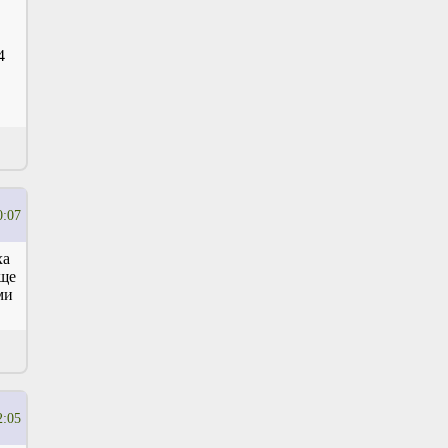
4
0:07
ха
бще
ми
2:05