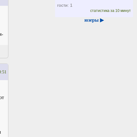
гости: 1
статистика за 10 минут
юзеры ▶
м-
0:51
от
л