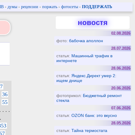
ПВ
-
думы
-
рецензии
-
поржать
-
фотосеты
-
ПОДДЕРЖАТЬ
новостя
02.08.2026
фото:
бабочка аполлон
28.07.2026
статья:
Машинный трафик в
интернете
28.06.2026
статья:
Яндекс.Директ умер 2:
ищем днище
7
20.06.2026
36
фотоприкол:
Бюджетный ремонт
стекла
55
07.06.2026
. . . .
статья:
OZON банк: это вкусно
.
28.05.2026
353
статья:
Тайна термостата
67