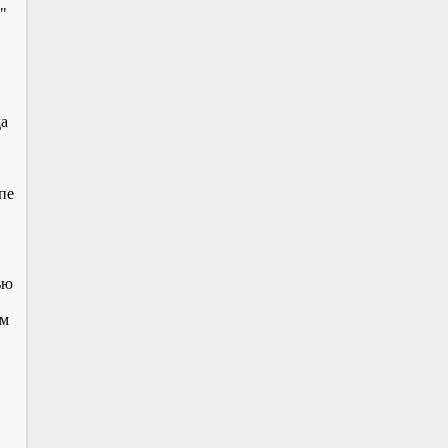
"
да
пе
ью
ом