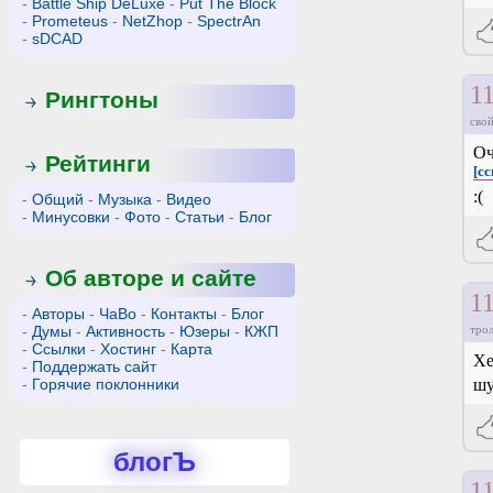
-
Battle Ship DeLuxe
-
Put The Block
-
Prometeus
-
NetZhop
-
SpectrAn
-
sDCAD
1
Рингтоны
свой
Оч
Рейтинги
[сс
:(
-
Общий
-
Музыка
-
Видео
-
Минусовки
-
Фото
-
Статьи
-
Блог
Об авторе и сайте
1
-
Авторы
-
ЧаВо
-
Контакты
-
Блог
-
Думы
-
Активность
-
Юзеры
-
КЖП
тро
-
Ссылки
-
Хостинг
-
Карта
Хе
-
Поддержать сайт
-
Горячие поклонники
шу
блогЪ
1