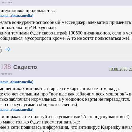
 человек
инудиловка продолжается:
ылка, absatz.media]
елать конкурентноспособный мессенджер, адекватно применять
конодательство? Нахуя надо.
кими темпами будет скоро штраф 100500 пиздильонов, если в че
 общаешься, мусоропроги кроме. А то не хотят пользоваться же!!
+0
1138
Садисто
18.08.2025 2
 человек
ылка, absatz.media]
мошенниках виноваты старые симкарты в максе том, да да.
е сто лет смлышим про "вот щас как заблочим всех мошонок"- в
лько заблочили нормальных, а у мошонок карты не переводятся.
его с госуслугами собираются свести.(
ылка, absatz.media]
 и поржать- не пользуйтесь гуглмитами! А то подслушают все!)
в максе только будут просматривать же:
нее в сети появилась информация, что антивирус Kaspersky нача