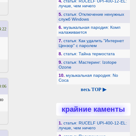
4.
статья: RUCELF UPI-400-12-EL:
лучше, чем ничего
5.
статья: Отключение ненужных
служб Windows
6.
музыкальная пародия: Комп
4:22
налаживается
7.
статья: Как удалить "Интернет
Цензор" с паролем
8.
статья: Тайна термостата
9.
статья: Мастеринг: Izotope
Ozone
10.
музыкальная пародия: No
Coca
0:06
весь TOP ▶
но
крайние каменты
1.
статья: RUCELF UPI-400-12-EL:
лучше, чем ничего