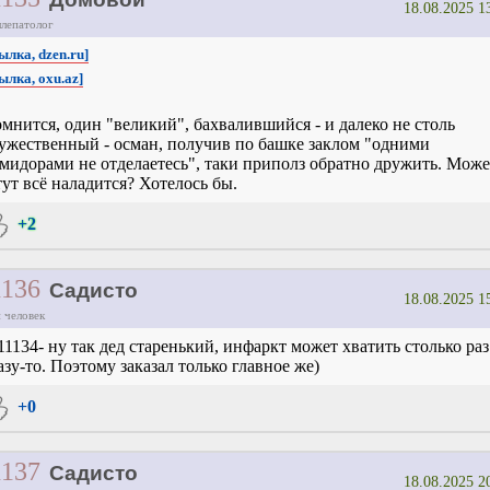
18.08.2025 1
ллепатолог
ылка, dzen.ru]
ылка, oxu.az]
мнится, один "великий", бахвалившийся - и далеко не столь
ужественный - осман, получив по башке заклом "одними
мидорами не отделаетесь", таки приполз обратно дружить. Може
тут всё наладится? Хотелось бы.
+2
1136
Садисто
18.08.2025 1
 человек
11134- ну так дед старенький, инфаркт может хватить столько раз
азу-то. Поэтому заказал только главное же)
+0
1137
Садисто
18.08.2025 2