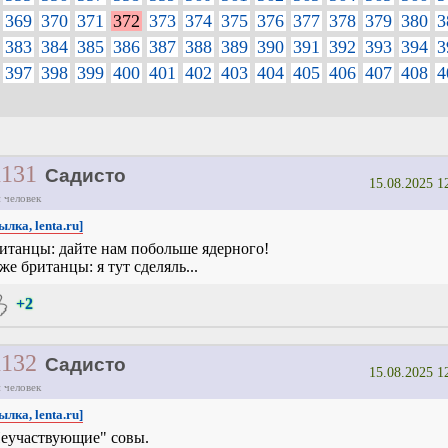
369
370
371
372
373
374
375
376
377
378
379
380
3
383
384
385
386
387
388
389
390
391
392
393
394
3
397
398
399
400
401
402
403
404
405
406
407
408
4
1131
Садисто
15.08.2025 1
 человек
ылка, lenta.ru]
итанцы: дайте нам побольше ядерного!
же британцы: я тут сделяль...
+2
1132
Садисто
15.08.2025 1
 человек
ылка, lenta.ru]
еучаствующие" совы.