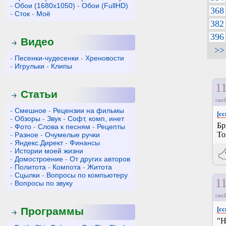
-
Обои (1680x1050)
-
Обои (FullHD)
368
-
Сток
-
Моё
382
396
Видео
>>
-
Песенки-чудесенки
-
Хреновости
-
Игрульки
-
Клипы
1
Статьи
свой
-
Смешное
-
Рецензии на фильмы
[сс
-
Обзоры
-
Звук
-
Софт, комп, инет
Бр
-
Фото
-
Слова к песням
-
Рецепты
То
-
Разное
-
Очумелые ручки
-
Яндекс.Директ
-
Финансы
-
Истории моей жизни
-
Домостроение
-
От других авторов
-
Политота
-
Компота
-
Житота
-
Сцылки
-
Вопросы по компьютеру
1
-
Вопросы по звуку
свой
Программы
[сс
"Н