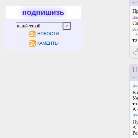
свой
подпишизь
Пр
[сс
Сд
за
НОВОСТИ
Та
то
КАМЕНТЫ
1
свой
[сс
В 
Уж
то
А 
[сс
Ну
А 
Ра