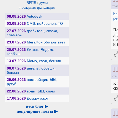
ВРПВ
/
думы
тро
последняя трансляция
[сс
08.08.2026
Autodesk
[сс
03.08.2026
CMS, нейрослоп, ТО
По
27.07.2026
грабитель, сказка,
др
спамеры
по
23.07.2026
МегаФон обманывает
и 
20.07.2026
Литвяк, Яндекс,
карбыш
13.07.2026
Момо, своя, бензин
06.07.2026
ангелы, обсешн,
1
бензин
свой
29.06.2026
настройщик, ЫЫ,
К 
рутуб
ср
22.06.2026
воды, ЫЫ, спам
17.06.2026
Дом.ру жжот
весь блог ▶
популярные посты ▶
1