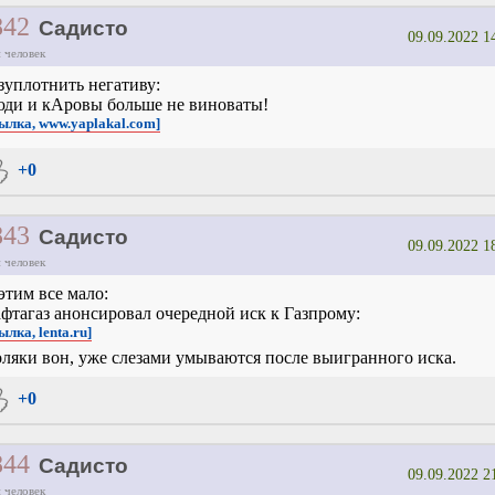
842
Садисто
09.09.2022 1
 человек
зуплотнить негативу:
ди и кАровы больше не виноваты!
сылка, www.yaplakal.com]
+0
843
Садисто
09.09.2022 1
 человек
этим все мало:
фтагаз анонсировал очередной иск к Газпрому:
ылка, lenta.ru]
ляки вон, уже слезами умываются после выигранного иска.
+0
844
Садисто
09.09.2022 2
 человек