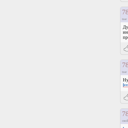
7
tzar
Ду
ин
пр
7
tzar
Ну
[сс
7
свой