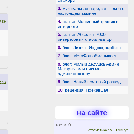
спамеры
3.
музыкальная пародия: Песня о
настоящем админе
4.
статья: Машинный трафик в
2:06
интернете
5.
статья: Абсолют-7000:
инверторный стабилизатор
6.
блог: Литвяк, Яндекс, карбыш
7.
блог: МегаФон обманывает
8.
блог: Милый дедушка Админ
Макарыч, или письмо
администратору
9.
блог: Новый почтовый развод
2:52
10.
рецензия: Поехавшая
на сайте
гости: 0
статистика за 10 минут