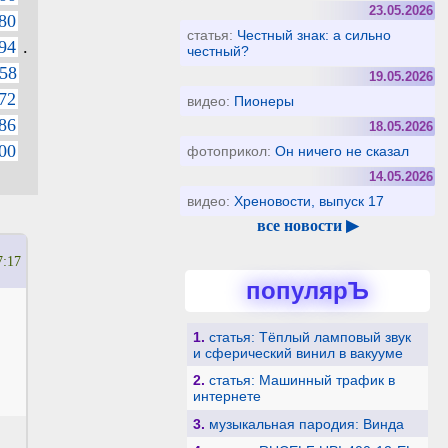
23.05.2026
80
статья:
Честный знак: а сильно
94
.
честный?
58
19.05.2026
72
видео:
Пионеры
86
18.05.2026
00
фотоприкол:
Он ничего не сказал
14.05.2026
видео:
Хреновости, выпуск 17
все новости ▶
7:17
популярЪ
1.
статья: Тёплый ламповый звук
и сферический винил в вакууме
2.
статья: Машинный трафик в
интернете
3.
музыкальная пародия: Винда