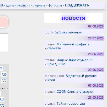
ПВ
-
думы
-
рецензии
-
поржать
-
фотосеты
-
ПОДДЕРЖАТЬ
новостя
02.08.2026
фото:
бабочка аполлон
28.07.2026
статья:
Машинный трафик в
интернете
28.06.2026
статья:
Яндекс.Директ умер 2:
ищем днище
7
20.06.2026
36
фотоприкол:
Бюджетный ремонт
стекла
55
07.06.2026
. . . .
статья:
OZON банк: это вкусно
8
28.05.2026
52
статья:
Тайна термостата
66