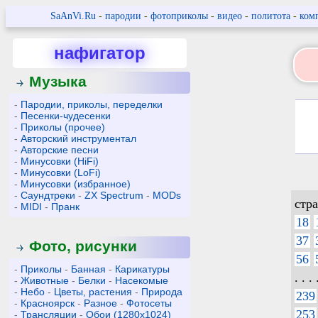
SaAnVi.Ru
-
пародии
-
фотоприколы
-
видео
-
политота
-
ком
нафигатор
Музыка
-
Пародии, приколы, переделки
-
Песенки-чудесенки
-
Приколы (прочее)
-
Авторский инструментал
-
Авторские песни
-
Минусовки (HiFi)
-
Минусовки (LoFi)
-
Минусовки (избранное)
-
Саундтреки
-
ZX Spectrum
-
MODs
стр
-
MIDI
-
Пранк
18
37
Фото, рисунки
56
-
Приколы
-
Банная
-
Карикатуры
. . . 
-
Животные
-
Белки
-
Насекомые
-
Небо
-
Цветы, растения
-
Природа
239
-
Красноярск
-
Разное
-
Фотосеты
253
-
Трансляции
-
Обои (1280x1024)