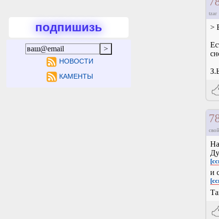
7
tzar
подпишизь
> 
Ес
сн
НОВОСТИ
З.
КАМЕНТЫ
7
свой
На
Ду
[с
и 
[сс
Та