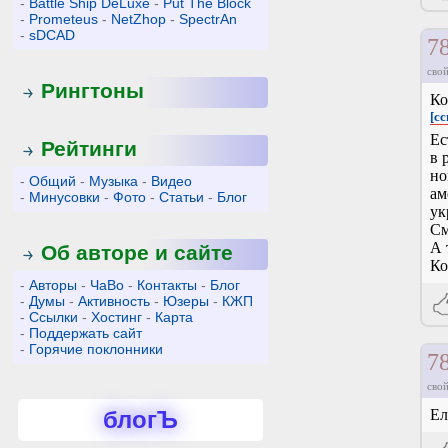
-
Battle Ship DeLuxe
-
Put The Block
-
Prometeus
-
NetZhop
-
SpectrAn
-
sDCAD
7
свой
Рингтоны
Ко
[сс
Ес
Рейтинги
в 
но
-
Общий
-
Музыка
-
Видео
ам
-
Минусовки
-
Фото
-
Статьи
-
Блог
ук
См
А 
Об авторе и сайте
Ко
-
Авторы
-
ЧаВо
-
Контакты
-
Блог
-
Думы
-
Активность
-
Юзеры
-
КЖП
-
Ссылки
-
Хостинг
-
Карта
-
Поддержать сайт
-
Горячие поклонники
7
свой
блогЪ
Ел