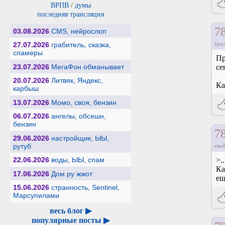
ВРПВ
/
думы
последняя трансляция
7
03.08.2026
CMS, нейрослоп
27.07.2026
грабитель, сказка,
тро
спамеры
Пр
23.07.2026
МегаФон обманывает
се
20.07.2026
Литвяк, Яндекс,
Ка
карбыш
13.07.2026
Момо, своя, бензин
06.07.2026
ангелы, обсешн,
бензин
7
29.06.2026
настройщик, ЫЫ,
рутуб
свой
22.06.2026
воды, ЫЫ, спам
>.
Ка
17.06.2026
Дом.ру жжот
ещ
15.06.2026
странность, Sentinel,
Марсупилами
весь блог ▶
популярные посты ▶