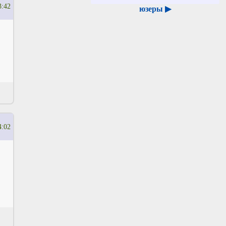
3:42
юзеры ▶
4:02