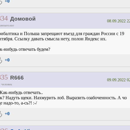
+0
834
Домовой
08.09.2022 2
ллепатолог
ибалтика и Польша запрещают въезд для граждан России с 19
нтября. Cсылку давать смысла нету, полон Яндекс их.
к-нибудь отвечать будем?
+0
835
R666
09.09.2022 0
 человек
.Как-нибудь отвечать..
к? Надуть щеки. Нахмурить лоб. Выразить озабоченность. А чо
е надо-то, а-сь?! :-/
+0