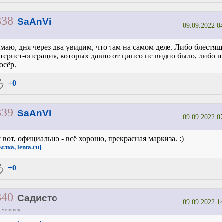
838
SaAnVi
09.09.2022 0
маю, дня через два увидим, что там на самом деле. Либо блестящ
тернет-операция, которых давно от ципсо не видно было, либо 
осёр.
+0
839
SaAnVi
09.09.2022 0
 вот, официально - всё хорошо, прекрасная маркиза. :)
ылка, lenta.ru]
+0
840
Садисто
09.09.2022 1
 человек