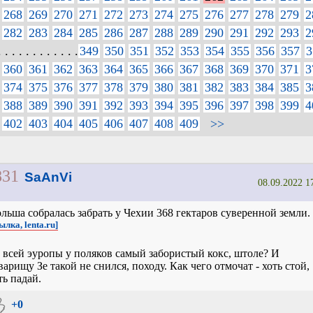
268
269
270
271
272
273
274
275
276
277
278
279
2
282
283
284
285
286
287
288
289
290
291
292
293
2
. . . . . . . . . . . .
349
350
351
352
353
354
355
356
357
3
360
361
362
363
364
365
366
367
368
369
370
371
3
374
375
376
377
378
379
380
381
382
383
384
385
3
388
389
390
391
392
393
394
395
396
397
398
399
4
402
403
404
405
406
407
408
409
>>
831
SaAnVi
08.09.2022 1
льша собралась забрать у Чехии 368 гектаров суверенной земли.
ылка, lenta.ru]
 всей эуропы у поляков самый забористый кокс, штоле? И
варищу Зе такой не снился, походу. Как чего отмочат - хоть стой,
ть падай.
+0