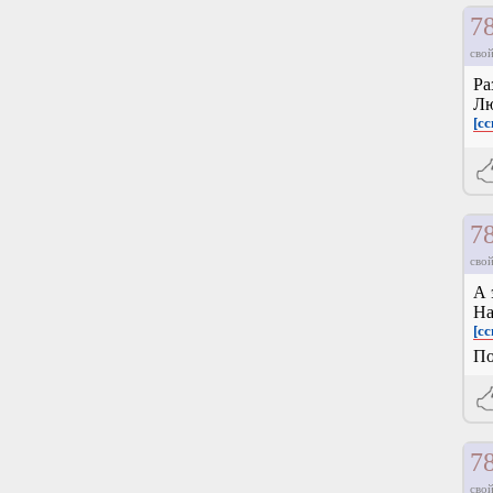
7
свой
Ра
Лю
[с
7
свой
А 
На
[сс
По
7
свой