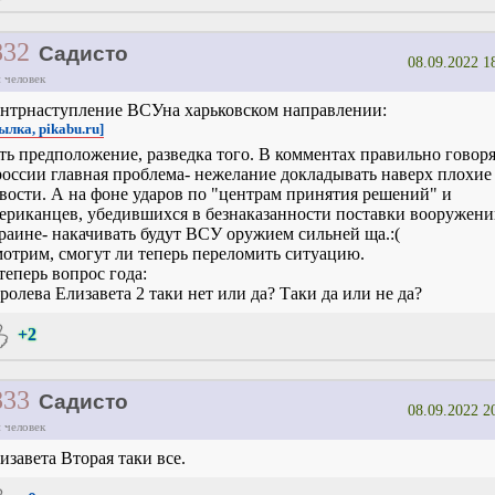
832
Садисто
08.09.2022 1
 человек
нтрнаступление ВСУна харьковском направлении:
ылка, pikabu.ru]
ть предположение, разведка того. В комментах правильно говоря
россии главная проблема- нежелание докладывать наверх плохие
вости. А на фоне ударов по "центрам принятия решений" и
ериканцев, убедившихся в безнаказанности поставки вооружен
раине- накачивать будут ВСУ оружием сильней ща.:(
отрим, смогут ли теперь переломить ситуацию.
теперь вопрос года:
ролева Елизавета 2 таки нет или да? Таки да или не да?
+2
833
Садисто
08.09.2022 2
 человек
изавета Вторая таки все.