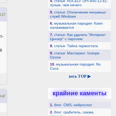
4.
статья: RUCELF UPI-400-12-EL:
лучше, чем ничего
5.
статья: Отключение ненужных
8:27
служб Windows
6.
музыкальная пародия: Комп
налаживается
7.
статья: Как удалить "Интернет
т-
Цензор" с паролем
8.
статья: Тайна термостата
ий
9.
статья: Мастеринг: Izotope
Ozone
10.
музыкальная пародия: No
Coca
весь TOP ▶
крайние каменты
0:47
1.
блог: CMS, нейрослоп
2.
блог: грабитель, сказка,