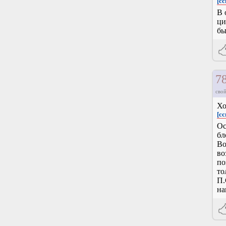
[сс
В 
ци
бы
7
свой
Хо
[сс
Ос
бл
Во
во
по
то
П.
на