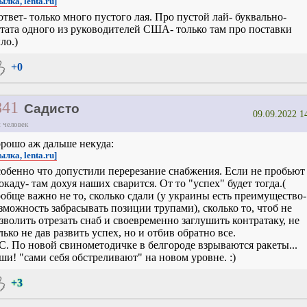
ылка, lenta.ru]
ответ- только много пустого лая. Про пустой лай- буквально-
тата одного из руководителей США- только там про поставки
ло.)
+0
841
Садисто
09.09.2022 1
 человек
рошо аж дальше некуда:
ылка, lenta.ru]
обенно что допустили перерезание снабжения. Если не пробьют
окаду- там дохуя наших сварится. От то "успех" будет тогда.(
обще важно не то, сколько сдали (у украины есть преимущество-
зможность забрасывать позиции трупами), сколько то, чтоб не
зволить отрезать снаб и своевременно заглушить контратаку, не
лько не дав развить успех, но и отбив обратно все.
С. По новой свинометодичке в белгороде взрываются ракеты...
ши! "сами себя обстреливают" на новом уровне. :)
+3