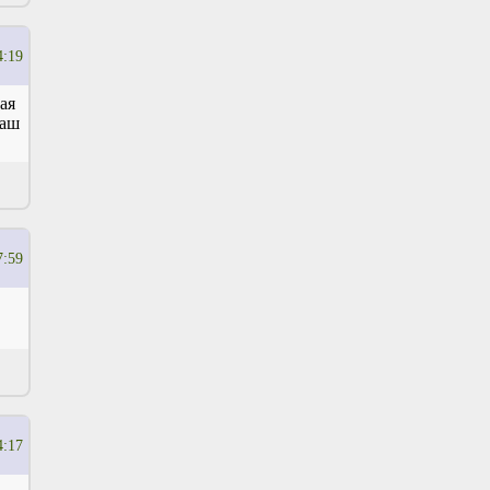
4:19
ая
наш
7:59
4:17