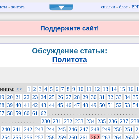
пота
-
житота
сцылки
-
блог
-
ВР
Поддержите сайт!
Обсуждение статьи:
Политота
аницы:
<<
1
2
3
4
5
6
7
8
9
10
11
12
13
14
15
16
1
19
20
21
22
23
24
25
26
27
28
29
30
31
32
33
34
35
38
39
40
41
42
43
44
45
46
47
48
49
50
51
52
53
54
57
58
59
60
61
62
. . . . . . . . . . . . . . . . . . . . . . . . . . . . . 
. . . . . . . . . . . . . .
230
231
232
233
234
235
236
237
23
240
241
242
243
244
245
246
247
248
249
250
251
2
254
255
256
257
258
259
260
261
262
263
264
265
2