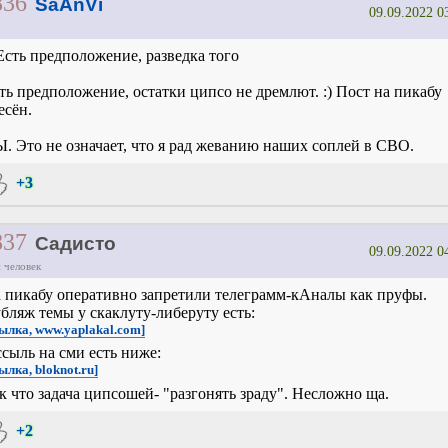
836
SaAnVi
09.09.2022 0
Есть предположение, разведка того
ть предположение, остатки ципсо не дремлют. :) Пост на пикабу
есён.
Ы. Это не означает, что я рад жеванию наших соплей в СВО.
+3
837
Садисто
09.09.2022 0
 человек
 пикабу оперативно запретили телеграмм-кАналы как пруфы.
бляж темы у скаклуту-либеруту есть:
сылка, www.yaplakal.com]
ссыль на сми есть ниже:
ылка, bloknot.ru]
к что задача ципсошей- "разгонять зраду". Несложно ща.
+2