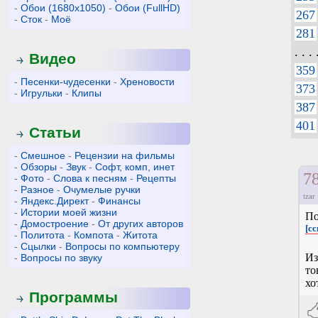
-
Обои (1680x1050)
-
Обои (FullHD)
267
-
Сток
-
Моё
281
. . . 
Видео
359
-
Песенки-чудесенки
-
Хреновости
373
-
Игрульки
-
Клипы
387
401
Статьи
-
Смешное
-
Рецензии на фильмы
-
Обзоры
-
Звук
-
Софт, комп, инет
7
-
Фото
-
Слова к песням
-
Рецепты
-
Разное
-
Очумелые ручки
tzar
-
Яндекс.Директ
-
Финансы
-
Истории моей жизни
По
-
Домостроение
-
От других авторов
[сс
-
Политота
-
Компота
-
Житота
-
Сцылки
-
Вопросы по компьютеру
Из
-
Вопросы по звуку
то
хо
Программы