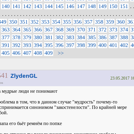
140
141
142
143
144
145
146
147
148
149
150
151
. .
. . . . . . . . . . . . . . . . . . . . . . . . . . . . . . . . . . . . . . . . . . . . . 
349
350
351
352
353
354
355
356
357
358
359
360
36
363
364
365
366
367
368
369
370
371
372
373
374
3
377
378
379
380
381
382
383
384
385
386
387
388
3
391
392
393
394
395
396
397
398
399
400
401
402
4
405
406
407
408
409
>>
541
ZlydenGL
23.05.2017 1
ок
а мудрые люди не понимают
облема в том, что в данном случае "мудрость" почему-то
спринимается синонимом "закостенелости". По крайней мере
бой.
папа его бьёт ремнём по попке