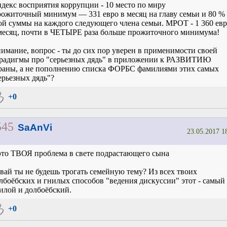
декс восприятия коррупции - 10 место по миру
ожиточный минимум — 331 евро в месяц на главу семьи и 80 % 
ой суммы на каждого следующего члена семьи. МРОТ - 1 360 ев
месяц, почти в ЧЕТЫРЕ раза больше прожиточного минимума!
имание, вопрос - ты до сих пор уверен в применимости своей
радигмы про "серьезных дядь" в приложении к РАЗВИТИЮ
раны, а не пополнению списка ФОРБС фамилиями этих самых
ерьезных дядь"?
+0
545
SaAnVi
23.05.2017 1
это ТВОЯ проблема в свете подрастающего сына
вай ты не будешь трогать семейную тему? Из всех твоих
лбоёбских и гнилых способов "ведения дискуссии" этот - самый
илой и долбоёбский.
+0