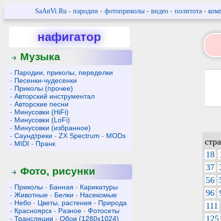
SaAnVi.Ru
-
пародии
-
фотоприколы
-
видео
-
политота
-
ком
нафигатор
Музыка
-
Пародии, приколы, переделки
-
Песенки-чудесенки
-
Приколы (прочее)
-
Авторский инструментал
-
Авторские песни
-
Минусовки (HiFi)
-
Минусовки (LoFi)
-
Минусовки (избранное)
-
Саундтреки
-
ZX Spectrum
-
MODs
стр
-
MIDI
-
Пранк
18
37
Фото, рисунки
56
-
Приколы
-
Банная
-
Карикатуры
96
-
Животные
-
Белки
-
Насекомые
-
Небо
-
Цветы, растения
-
Природа
111
-
Красноярск
-
Разное
-
Фотосеты
125
-
Трансляции
-
Обои (1280x1024)