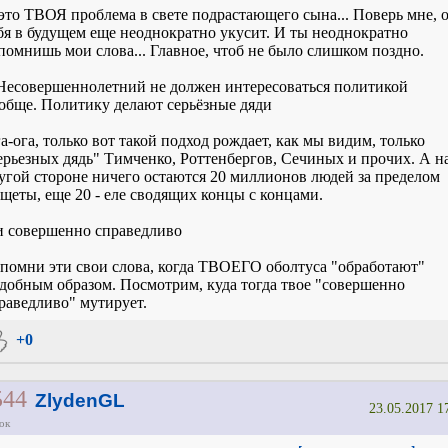
это ТВОЯ проблема в свете подрастающего сына... Поверь мне, 
бя в будущем еще неоднократно укусит. И ты неоднократно
помнишь мои слова... Главное, чтоб не было слишком поздно.
Несовершеннолетний не должен интересоваться политикой
обще. Политику делают серьёзные дяди
а-ога, только вот такой подход рождает, как мы видим, только
ерьезных дядь" Тимченко, Роттенбергов, Сечиных и прочих. А н
угой стороне ничего остаются 20 миллионов людей за пределом
щеты, еще 20 - еле сводящих концы с концами.
и совершенно справедливо
помни эти свои слова, когда ТВОЕГО оболтуса "обработают"
добным образом. Посмотрим, куда тогда твое "совершенно
раведливо" мутирует.
+0
544
ZlydenGL
23.05.2017 1
ок