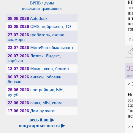
ЕВ
ВРПВ
/
думы
эт
последняя трансляция
ин
и 
08.08.2026
Autodesk
не
03.08.2026
CMS, нейрослоп, ТО
го
27.07.2026
грабитель, сказка,
спамеры
Та
23.07.2026
МегаФон обманывает
20.07.2026
Литвяк, Яндекс,
карбыш
3
13.07.2026
Момо, своя, бензин
знат
06.07.2026
ангелы, обсешн,
бензин
> 
29.06.2026
настройщик, ЫЫ,
рутуб
Не
за
22.06.2026
воды, ЫЫ, спам
Со
"ш
17.06.2026
Дом.ру жжот
ис
весь блог ▶
популярные посты ▶
> 