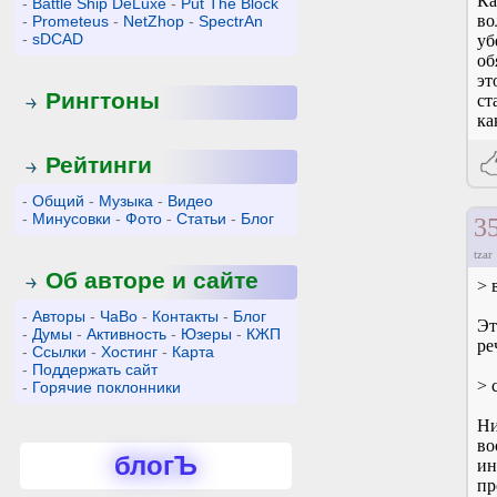
Ка
-
Battle Ship DeLuxe
-
Put The Block
во
-
Prometeus
-
NetZhop
-
SpectrAn
-
sDCAD
уб
об
эт
Рингтоны
ст
ка
Рейтинги
-
Общий
-
Музыка
-
Видео
-
Минусовки
-
Фото
-
Статьи
-
Блог
3
tzar
Об авторе и сайте
> 
-
Авторы
-
ЧаВо
-
Контакты
-
Блог
Эт
-
Думы
-
Активность
-
Юзеры
-
КЖП
ре
-
Ссылки
-
Хостинг
-
Карта
-
Поддержать сайт
> 
-
Горячие поклонники
Ни
во
блогЪ
ин
пр