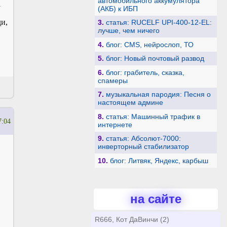
автомобильного аккумулятора
а
(АКБ) к ИБП
и,
3.
статья: RUCELF UPI-400-12-EL:
лучше, чем ничего
4.
блог: CMS, нейрослоп, ТО
5.
блог: Новый почтовый развод
6.
блог: грабитель, сказка,
спамеры
7.
музыкальная пародия: Песня о
настоящем админе
8.
статья: Машинный трафик в
7:04
интернете
9.
статья: Абсолют-7000:
инверторный стабилизатор
10.
блог: Литвяк, Яндекс, карбыш
на сайте
R666, Кот ДаВинчи (2)