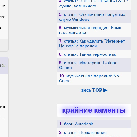
4.
статья: RUCELF UPI-400-12-EL:
ьше
лучше, чем ничего
5.
статья: Отключение ненужных
сти
служб Windows
о
6.
музыкальная пародия: Комп
налаживается
7.
статья: Как удалить "Интернет
Цензор" с паролем
8.
статья: Тайна термостата
9.
статья: Мастеринг: Izotope
6:55
Ozone
10.
музыкальная пародия: No
Coca
весь TOP ▶
ния
крайние каменты
 -
1.
блог: Autodesk
2.
статья: Подключение