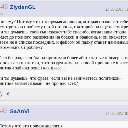
546
ZlydenGL
23.05.2017 1
ок
почему? Потому что это прямая аналогия, которая позволяет тебе
смотреть на проблему с той стороны, с которой ты еще не смотр
и ты думаешь, твой сын скажет тебе спасибо, когда наша страна
йдет до полного разделения на бракси и браксана, и он окажется
всем не в списке последних, и фейсом об палку станет наимень
 возможных проблем?
был бы рад, если бы ты принимал более абстрактные примеры, н
к показала практика, этот раздел команд в твоей прошивке в час
литики заблокирован как класс...
и ты думаешь, что фраза "если вы не занимаетесь политикой -
литика займется вами" не про нас всех?
+0
547
SaAnVi
24.05.2017 0
Потому что это прямая аналогия