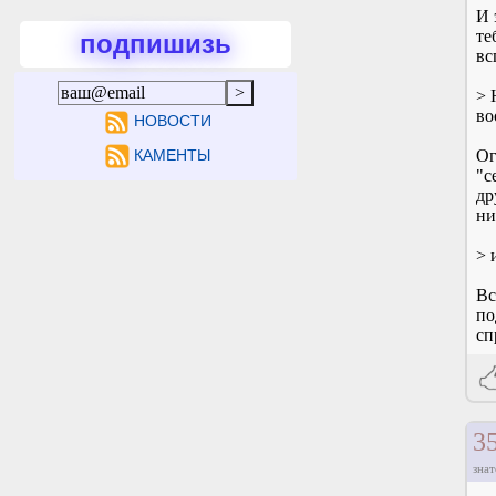
И 
те
подпишизь
вс
> 
во
НОВОСТИ
КАМЕНТЫ
Ог
"с
др
ни
> 
Вс
по
сп
3
знат