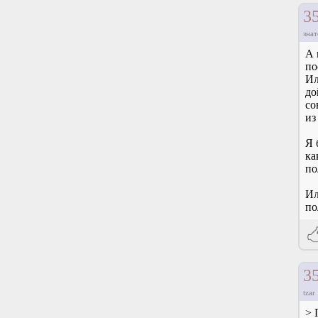
3
знат
А 
по
Ил
до
со
из
Я 
ка
по
Ил
по
3
tzar
> 