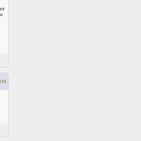
от
ро
8:01