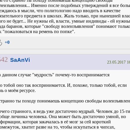
к-то странно ты походу понимаешь концепцию свободы
леизъявления... Именно после подобных утверждений я все бол
еждаюсь в мысли, что политологию надо вводить в качестве
язательного предмета в школах. Жаль только, при нынешней вла
ого не будет... Не нужны ей, власти, умные индивиды - ей нужны
ада баранов, которые "свободу волеизъявления" понимают тольк
к "пожаловаться на ремень по попке".
+0
542
SaAnVi
23.05.2017 1
в данном случае "мудрость" почему-то воспринимается
о тобой оно так воспринимается. И, похоже, только тобой, если
чь о моём ресурсе.
странно ты походу понимаешь концепцию свободы волеизъявле
чего странного, я ведь уже достаточно мудрый. Человек до 15-ти
обще личинка человека. Она может быть достаточно умной, но
формации, которая закачалась в её мозг за сей короткий
омежуток, хватит разве на то, чтобы искупаться в чипсах,