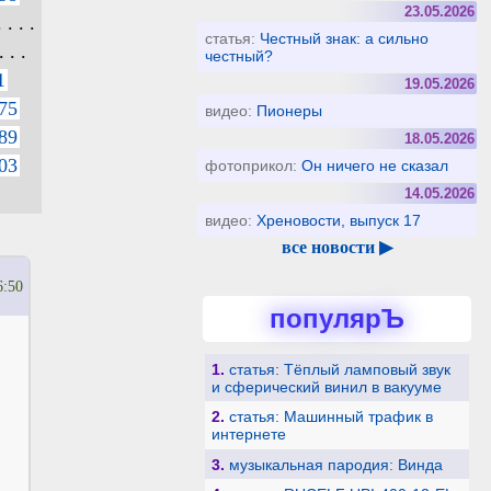
23.05.2026
 . . .
статья:
Честный знак: а сильно
. . .
честный?
1
19.05.2026
75
видео:
Пионеры
89
18.05.2026
03
фотоприкол:
Он ничего не сказал
14.05.2026
видео:
Хреновости, выпуск 17
все новости ▶
6:50
популярЪ
1.
статья: Тёплый ламповый звук
и сферический винил в вакууме
2.
статья: Машинный трафик в
интернете
3.
музыкальная пародия: Винда