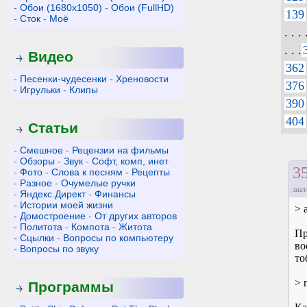
-
Обои (1680x1050)
-
Обои (FullHD)
139
-
Сток
-
Моё
. . . 
. . .
Видео
362
-
Песенки-чудесенки
-
Хреновости
376
-
Игрульки
-
Клипы
390
404
Статьи
-
Смешное
-
Рецензии на фильмы
-
Обзоры
-
Звук
-
Софт, комп, инет
3
-
Фото
-
Слова к песням
-
Рецепты
-
Разное
-
Очумелые ручки
знат
-
Яндекс.Директ
-
Финансы
-
Истории моей жизни
> 
-
Домостроение
-
От других авторов
-
Политота
-
Компота
-
Житота
Пр
-
Сцылки
-
Вопросы по компьютеру
во
-
Вопросы по звуку
то
> 
Программы