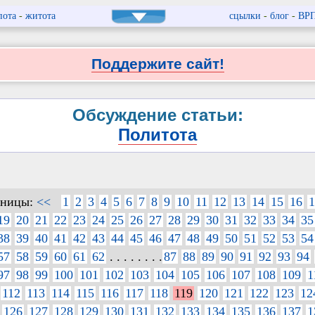
пота
-
житота
сцылки
-
блог
-
ВР
Поддержите сайт!
Обсуждение статьи:
Политота
аницы:
<<
1
2
3
4
5
6
7
8
9
10
11
12
13
14
15
16
1
19
20
21
22
23
24
25
26
27
28
29
30
31
32
33
34
35
38
39
40
41
42
43
44
45
46
47
48
49
50
51
52
53
54
57
58
59
60
61
62
. . . . . . . .
87
88
89
90
91
92
93
94
97
98
99
100
101
102
103
104
105
106
107
108
109
1
112
113
114
115
116
117
118
119
120
121
122
123
12
126
127
128
129
130
131
132
133
134
135
136
137
1