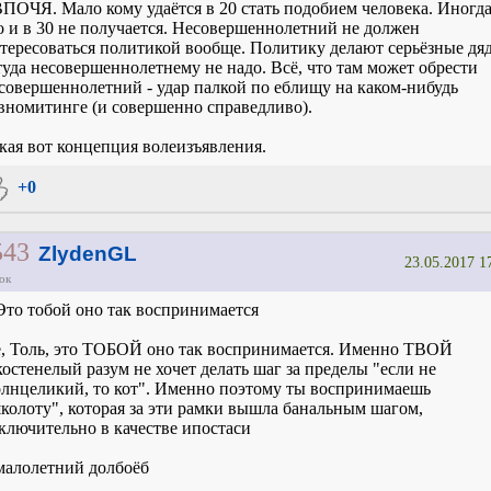
ПОЧЯ. Мало кому удаётся в 20 стать подобием человека. Иногд
о и в 30 не получается. Несовершеннолетний не должен
тересоваться политикой вообще. Политику делают серьёзные дяд
туда несовершеннолетнему не надо. Всё, что там может обрести
совершеннолетний - удар палкой по еблищу на каком-нибудь
вномитинге (и совершенно справедливо).
кая вот концепция волеизъявления.
+0
543
ZlydenGL
23.05.2017 1
ок
Это тобой оно так воспринимается
, Толь, это ТОБОЙ оно так воспринимается. Именно ТВОЙ
костенелый разум не хочет делать шаг за пределы "если не
лнцеликий, то кот". Именно поэтому ты воспринимаешь
колоту", которая за эти рамки вышла банальным шагом,
ключительно в качестве ипостаси
малолетний долбоёб