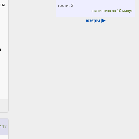
она
гости: 2
статистика за 10 минут
юзеры ▶
а
7:17