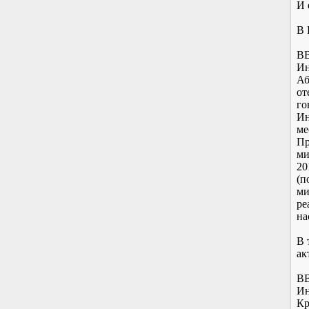
И 
В 
ВВ
Ин
Аб
от
го
Ин
ме
Пр
ми
20
(п
ми
ре
на
В 
ак
ВВ
Ин
Кр