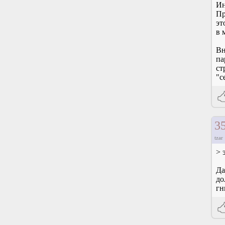
Ин
Пр
эт
в 
Вн
па
ст
"с
3
tzar
> 
Да
до
гн