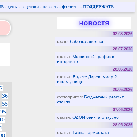
ПВ
-
думы
-
рецензии
-
поржать
-
фотосеты
-
ПОДДЕРЖАТЬ
новостя
02.08.2026
фото:
бабочка аполлон
28.07.2026
статья:
Машинный трафик в
интернете
28.06.2026
статья:
Яндекс.Директ умер 2:
ищем днище
7
20.06.2026
36
фотоприкол:
Бюджетный ремонт
стекла
55
07.06.2026
95
статья:
OZON банк: это вкусно
10
28.05.2026
4
статья:
Тайна термостата
38