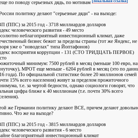
[локальная ссылка]
еще по поводу серьезных дядь, по мотивам
России политику делают "серьезные дяди" - на выходе:
П (ППС) за 2015 год - 3718 миллиардов долларов
декс человеческого развития - 49 место
солютно неблагоприятный инвестиционный климат, даже
ечественный бизнес бежит за пределы страны (тот же Яндекс, не
воря уже о "новоделах" типа Йоптафонов)
декс восприятия коррупции - 131 (СТО ТРИДЦАТЬ ПЕРВОЕ)
сто
ожиточный минимум: 7500 рублей в месяц (меньше 100 евро, на
нуточку), МРОТ еще меньше - 6204 рублей в месяц (это по дан
16 года). По официальной статистике более 20 миллионов семей
очти 15% всего населения) живут за пределом прожиточного
нимума, т.е. за чертой бедности, однако социологи говорят, что
альная цифра ближе к 40 миллионам (т.е. почти 30% всего
селения).
той же Германии политику делают ВСЕ, причем делают довольн
тивно. Что же на выходе?
П (ППС) за 2015 год - 3815 миллиардов долларов
декс человеческого развития - 6 место
айне благоприятный инвестиционный климат