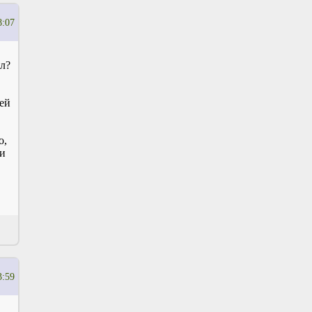
8:07
ел?
шей
о,
ти
3:59