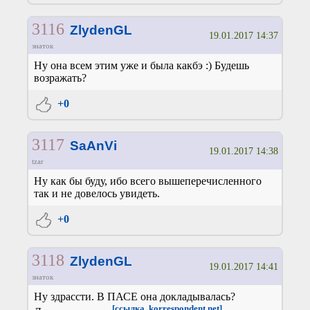
3116
ZlydenGL
19.01.2017 14:37
знаток
Ну она всем этим уже и была какбэ :) Будешь
возражать?
+0
3117
SaAnVi
19.01.2017 14:38
tzar
Ну как бы буду, ибо всего вышеперечисленного
так и не довелось увидеть.
+0
3118
ZlydenGL
19.01.2017 14:41
знаток
Ну здрассти. В ПАСЕ она докладывалась?
[ссылка, korrespondent.net]