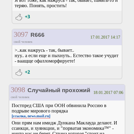
Я вот тоже, как нажрусь - так, бывает, память-то и
теряю. Понять, простить!
+3
3097
R666
17.01.2017 14:17
свой человек
>..как нажрусь - так, бывает..
нуу.. а если еще и пыхнуть.. Естество такое учудит
- ваащще офалломорфируете!
+2
3098
Случайный прохожий
18.01.2017 07:06
свой человек
Постпред США при ООН обвинила Россию в
подрыве мирового порядка
[ссылка, news.mail.ru]
Они прям нам имидж Дункана Маклауда делают. И
ссанкци, и хуянкции, и "порватая экономика™" -
ничто нас не берет. Страна которая "стоит на