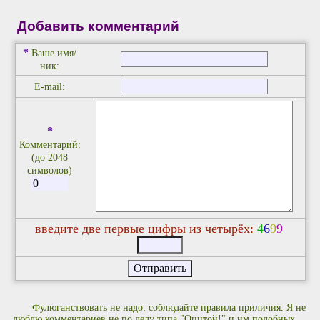
Добавить комментарий
*
Ваше имя/
ник:
E-mail:
*
Комментарий:
(до 2048
символов)
введите две первые цифры из четырёх:
4
6
9
9
Фулюганствовать не надо: соблюдайте правила приличия. Я не
люблю комментариев не по делу типа "Оццтой!" и им подобных.