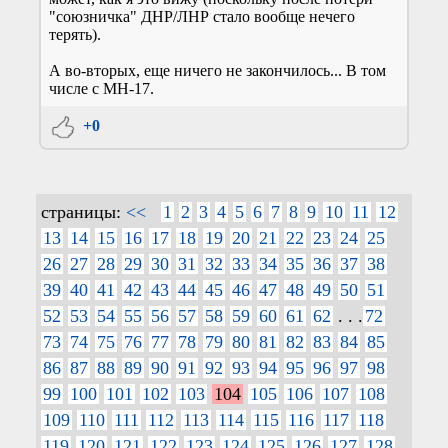
"союзничка" ДНР/ЛНР стало вообще нечего
терять).
А во-вторых, еще ничего не закончилось... В том
числе с МН-17.
+0
страницы:
<<
1
2
3
4
5
6
7
8
9
10
11
12
13
14
15
16
17
18
19
20
21
22
23
24
25
26
27
28
29
30
31
32
33
34
35
36
37
38
39
40
41
42
43
44
45
46
47
48
49
50
51
52
53
54
55
56
57
58
59
60
61
62
. . .
72
73
74
75
76
77
78
79
80
81
82
83
84
85
86
87
88
89
90
91
92
93
94
95
96
97
98
99
100
101
102
103
104
105
106
107
108
109
110
111
112
113
114
115
116
117
118
119
120
121
122
123
124
125
126
127
128