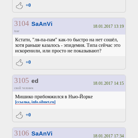
+0
3104
SaAnVi
18.01.2017 13:19
tzar
Кстати, "ля-па-пам" как-то быстро на нет сошёл,
хотя раньше казалось - эпидемия. Типа сейчас это
искоренили, или просто не показывают?
+0
3105
ed
18.01.2017 14:15
свой человек
Мишико прибомжился в Нью-Йорке
[ссылка, info.sibnet.ru]
+0
3106
SaAnVi
18.01.2017 17:34