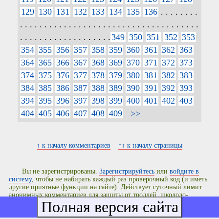
129
130
131
132
133
134
135
136
. . . . . . . .
. . . . . . . . . . . . . . . . . . . . . . . . . . . . . . . . . . . . .
. . . . . . . . . . . . . . . . . . .
349
350
351
352
353
354
355
356
357
358
359
360
361
362
363
364
365
366
367
368
369
370
371
372
373
374
375
376
377
378
379
380
381
382
383
384
385
386
387
388
389
390
391
392
393
394
395
396
397
398
399
400
401
402
403
404
405
406
407
408
409
>>
↑ к началу комментариев
↑↑ к началу страницы
Вы не зарегистрированы.
Зарегистрируйтесь
или
войдите в
систему
, чтобы не набирать каждый раз проверочный код (и иметь
другие приятные функции на сайте). Действует суточный лимит
анонимных комментариев для защиты от троллей, школоло-
хакеров и спам-ботов. На текущий момент осталось комментариев:
10
.