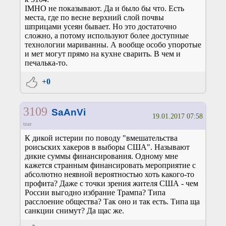
IMHO не показывают. Да и было бы что. Есть
места, где по весне верхний слой почвы
шприцами усеян бывает. Но это достаточно
сложно, а потому используют более доступные
технологии мариванны. А вообще особо упоротые
и мет могут прямо на кухне сварить. В чем и
печалька-то.
+0
3109
SaAnVi
19.01.2017 07:58
tzar
К дикой истерии по поводу "вмешательства
роисьских хакеров в выборы США". Называют
дикие суммы финансирования. Одному мне
кажется странным финансировать мероприятие с
абсолютно неявной вероятностью хоть какого-то
профита? Даже с точки зрения жителя США - чем
России выгодно избрание Трампа? Типа
расслоение общества? Так оно и так есть. Типа ща
санкции снимут? Да щас же.