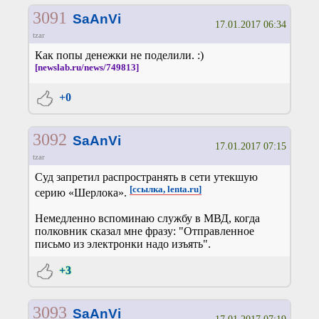
3091
SaAnVi
17.01.2017 06:34
tzar
Как попы денежки не поделили. :)
[newslab.ru/news/749813]
+0
3092
SaAnVi
17.01.2017 07:15
tzar
Суд запретил распространять в сети утекшую
[ссылка, lenta.ru]
серию «Шерлока».
Немедленно вспоминаю службу в МВД, когда
полковник сказал мне фразу: "Отправленное
письмо из электронки надо изъять".
+3
3093
SaAnVi