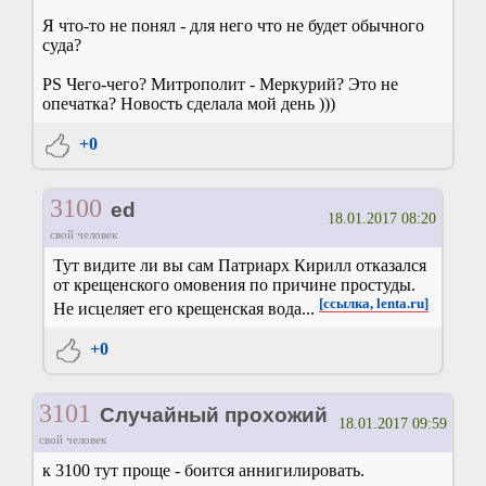
Я что-то не понял - для него что не будет обычного
суда?
PS Чего-чего? Митрополит - Меркурий? Это не
опечатка? Новость сделала мой день )))
+0
3100
ed
18.01.2017 08:20
свой человек
Тут видите ли вы сам Патриарх Кирилл отказался
от крещенского омовения по причине простуды.
[ссылка, lenta.ru]
Не исцеляет его крещенская вода...
+0
3101
Случайный прохожий
18.01.2017 09:59
свой человек
к 3100 тут проще - боится аннигилировать.