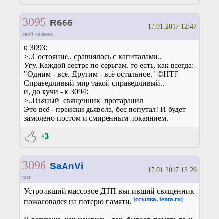
3095
R666
17.01.2017 12:47
свой человек
к 3093:
>..Состояние.. сравнялось с капиталами..
Угу. Каждой сестре по серьгам. то есть, как всегда:
"Одним - всё. Другим - всё остальное." ©HTF
Справедливый мир такой справедливый..
и, до кучи - к 3094:
>..Пьяный_священник_протаранил_
Это всё - происки дьявола, бес попутал! И будет
замолено постом и смиренным покаянием.
+3
3096
SaAnVi
17.01.2017 13:26
tzar
Устроивший массовое ДТП выпивший священник
[ссылка, lenta.ru]
пожаловался на потерю памяти.