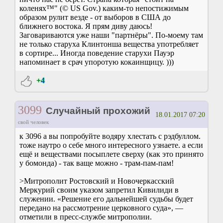
коленях™" (© US Gov.) каким-то непостижимым
образом рулит везде - от выборов в США до
ближнего востока. Я прям диву даюсь!
Заговариваются уже наши "партнёры". По-моему там
не только старуха Клинтонша вещества употребляет
в сортире... Иногда поведение старухи Пауэр
напоминает в срач упоротую кокаинщицу. )))
+4
3099
Случайный прохожий
18.01.2017 07:20
свой человек
к 3096 а вы попробуйте водяру хлестать с рэдбуллом.
тоже наутро о себе много интересного узнаете. а если
ещё и веществами посыплете сверху (как это принято
у бомонда) - так ваще можно - трам-пам-пам!
>Митрополит Ростовский и Новочеркасский
Меркурий своим указом запретил Кивилиди в
служении. «Решение его дальнейшей судьбы будет
передано на рассмотрение церковного суда», —
отметили в пресс-службе митрополии.