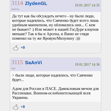
3114
ZlydenGL
19.01.2017 14:35
знаток
Да тут как бы обсуждать нечего - ну были люди,
которые надеялись, что Савченко будет всего лишь
удобным манекеном, ну обломались они... С кем
не бывает? :) Или может в нашей ГосДуре клоунов
меньше? Так я бы и Арсена, и Ваню не глядя
поменял на ту же Яровую/Мизулину :)))
+0
3115
SaAnVi
19.01.2017 14:36
tzar
> были люди, которые надеялись, что Савченко
будет...
Адом для России в ПАСЕ. Дамокловым мечом для
Рассеюшки. Воином-ослобонительницей всея
Украины.
+0