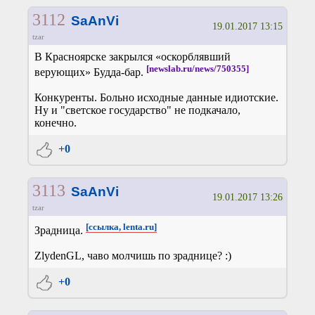
3112
SaAnVi
19.01.2017 13:15
tzar
В Красноярске закрылся «оскорблявший
[newslab.ru/news/750355]
верующих» Будда-бар.
Конкуренты. Больно исходные данные идиотские.
Ну и "светское государство" не подкачало,
конечно.
+0
3113
SaAnVi
19.01.2017 13:26
tzar
[ссылка, lenta.ru]
Зрадница.
ZlydenGL, чаво молчишь по зраднице? :)
+0