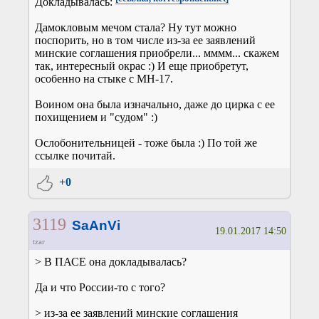
Докладывалась:
Дамокловым мечом стала? Ну тут можно
поспорить, но в том числе из-за ее заявлений
минские соглашения приобрели... мммм... скажем
так, интересный окрас :) И еще приобретут,
особенно на стыке с МН-17.
Воином она была изначально, даже до цирка с ее
похищением и "судом" :)
Ослобонительницей - тоже была :) По той же
ссылке почитай.
+0
3119
SaAnVi
19.01.2017 14:50
tzar
> В ПАСЕ она докладывалась?
Да и что России-то с того?
> из-за ее заявлений минские соглашения