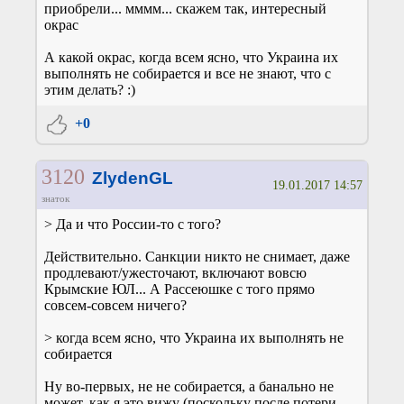
приобрели... мммм... скажем так, интересный
окрас
А какой окрас, когда всем ясно, что Украина их
выполнять не собирается и все не знают, что с
этим делать? :)
+0
3120
ZlydenGL
19.01.2017 14:57
знаток
> Да и что России-то с того?
Действительно. Санкции никто не снимает, даже
продлевают/ужесточают, включают вовсю
Крымские ЮЛ... А Рассеюшке с того прямо
совсем-совсем ничего?
> когда всем ясно, что Украина их выполнять не
собирается
Ну во-первых, не не собирается, а банально не
может, как я это вижу (поскольку после потери