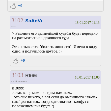
+0
3102
SaAnVi
18.01.2017 11:13
tzar
> Решение его дальнейшей судьбы будет передано
на рассмотрение церковного суда
Это называется "болтать лишнего". Имели в виду
одно, а получилось другое. :)
+0
3103
R666
18.01.2017 13:08
свой человек
к 3099:
>..так ваще можно - трам-пам-пам..
..это ещё ничего, а вот если до былинного "ля-па-
пам" догнаться.. Тогда однозначно - конфуз с
положением риз будет. :)