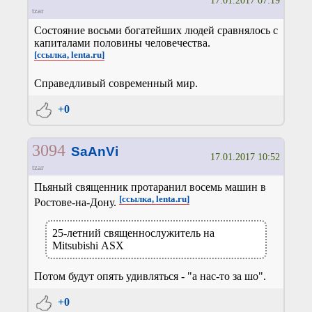
17.01.2017 07:19
tzar
Состояние восьми богатейших людей сравнялось с
капиталами половины человечества.
[ссылка, lenta.ru]
Справедливый современный мир.
+0
3094
SaAnVi
17.01.2017 10:52
tzar
Пьяный священник протаранил восемь машин в
[ссылка, lenta.ru]
Ростове-на-Дону.
25-летний священнослужитель на
Mitsubishi АSX
Потом будут опять удивляться - "а нас-то за шо".
+0