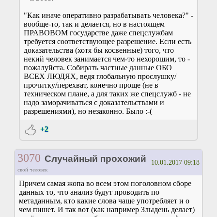
"Как иначе оперативно разрабатывать человека?" -
вообще-то, так и делается, но в настоящем
ПРАВОВОМ государстве даже спецслужбам
требуется соответствующее разрешение. Если есть
доказательства (хотя бы косвенные) того, что
некий человек занимается чем-то нехорошим, то -
пожалуйста. Собирать частные данные ОБО
ВСЕХ ЛЮДЯХ, ведя глобальную прослушку/
прочитку/перехват, конечно проще (не в
техническом плане, а для таких же спецслужб - не
надо заморачиваться с доказательствами и
разрешениями), но незаконно. Было :-(
+2
3070
Случайный прохожий
10.01.2017 09:18
свой человек
Причем самая жопа во всем этом поголовном сборе
данных то, что анализ будут проводить по
метаданным, кто какие слова чаще употребляет и о
чем пишет. И так вот (как например Злыдень делает)