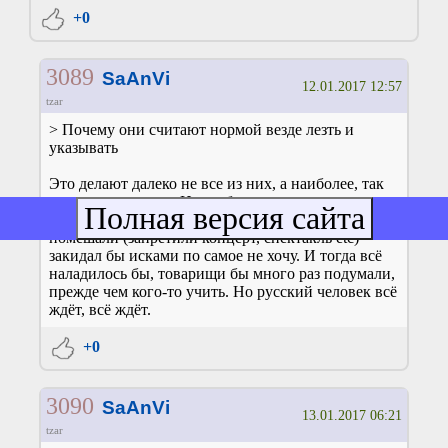
+0
3089
SaAnVi
12.01.2017 12:57
tzar
> Почему они считают нормой везде лезть и
указывать
Это делают далеко не все из них, а наиболее, так
сказать, упоротые. Ну и общество пока плохо
реагирует. Я бы на месте тех, кому они реально
помешали (запретили концерт, спектакль etc)
закидал бы исками по самое не хочу. И тогда всё
наладилось бы, товарищи бы много раз подумали,
прежде чем кого-то учить. Но русский человек всё
ждёт, всё ждёт.
+0
3090
SaAnVi
13.01.2017 06:21
tzar