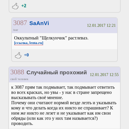
+2
3087
SaAnVi
12.01.2017 12:21
tzar
Оккультный "Щелкунчик" растлеваэ.
[ссылка, lenta.ru]
+0
3088
Случайный прохожий
12.01.2017 12:55
свой человек
к 3087 прям так подмывает, так подмывает ответить
во всех красках, но увы - у нас в стране запрещено
высказывать своё мнение.
Почему они считают нормой везде лезть и указывать
кому и что делать когда их никто не спрашивает? К
ним же никто не лезет и не указывает как им свои
обряды (или как это у них там называется?)
проводить.