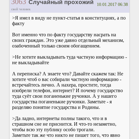
3063
Случайный прохожий
10.01.2017 06:38
свой человек
>Я имел в виду не пункт-статья в конституциях, а по
факту
Вот именно что по факту государству насрать на
своих граждан. Это уже давно отдельный механизм,
озабоченный только своим обогащением.
>Не хотите выкладывать туда частную информацию -
не выкладывайте
А переписка? А знаете что? Давайте скажем так: Не
хотите чтоб о вас собирали частную информацию -
встречайтесь лично. А нахера, простите, тогда
изобрели телефон, интернет? И почему государство
туда суёт свои поганенькие ручонки. А у нашего
государства поганенькие ручонки. Заметьте - я
разделяю понятие государства и Родины.
>Да ладно, интернеты полны такого, что и в
страшном сне не приснится. И что-то незаметно,
чтобы всю эту публику особо трогали.
Заметьте так же что никто не пишет того, что явно