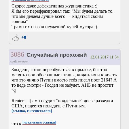
Скорее даже дефекативная журналистика :)
Я бы его перефразировал так: "Мы будем делать то,
что мы делаем лучше всего — кидаться своим
говном"
Трамп их назвал неудачной кучей мусора :)
+0
3086
Случайный прохожий
12.01.2017 11:54
свой человек
Злыдень, готов переобуваться в прыжке, быстро
менять свои обосранные штаны, кидать их и кричать
что это лично Путин вместо тебя писал пост 2164? А
то ведь смотри - Госдеп не забудет, АНБ не простит
>;|
Reuters: Трамп осудил "поддельное" досье разведки
США, надеется поладить с Путиным.
[ссылка, ru.reuters.com]
[локальная ссылка]
это к