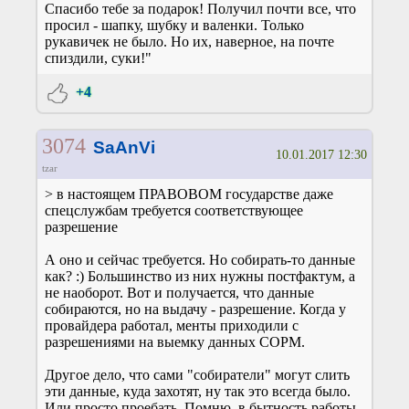
Спасибо тебе за подарок! Получил почти все, что
просил - шапку, шубку и валенки. Только
рукавичек не было. Но их, наверное, на почте
спиздили, суки!"
+4
3074
SaAnVi
10.01.2017 12:30
tzar
> в настоящем ПРАВОВОМ государстве даже
спецслужбам требуется соответствующее
разрешение
А оно и сейчас требуется. Но собирать-то данные
как? :) Большинство из них нужны постфактум, а
не наоборот. Вот и получается, что данные
собираются, но на выдачу - разрешение. Когда у
провайдера работал, менты приходили с
разрешениями на выемку данных СОРМ.
Другое дело, что сами "собиратели" могут слить
эти данные, куда захотят, ну так это всегда было.
Или просто проебать. Помню, в бытность работы