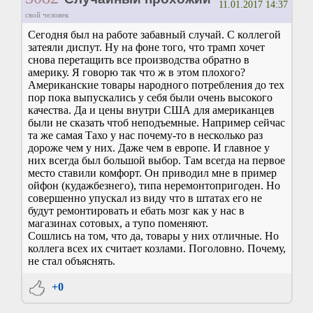
11.01.2017 14:37
свой человек
Сегодня был на работе забавный случай. С коллегой
затеяли диспут. Ну на фоне того, что трамп хочет
снова перетащить все производства обратно в
америку. Я говорю так что ж в этом плохого?
Американские товары народного потребления до тех
пор пока выпускались у себя были очень высокого
качества. Да и цены внутри США для американцев
были не сказать чтоб неподъемные. Например сейчас
та же самая Тахо у нас почему-то в несколько раз
дороже чем у них. Даже чем в европе. И главное у
них всегда был большой выбор. Там всегда на первое
место ставили комфорт. Он приводил мне в пример
ойфон (кудажбезнего), типа неремонтопригоден. Но
совершенно упускал из виду что в штатах его не
будут ремонтировать и ебать мозг как у нас в
магазинах сотовых, а тупо поменяют.
Сошлись на том, что да, товары у них отличные. Но
коллега всех их считает козлами. Поголовно. Почему,
не стал объяснять.
+0