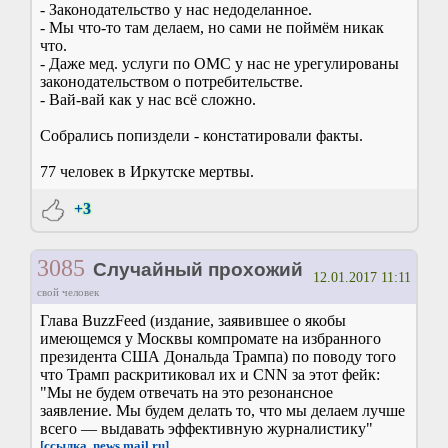
- Законодательство у нас недоделанное.
- Мы что-то там делаем, но сами не поймём никак
что.
- Даже мед. услуги по ОМС у нас не урегулированы
законодательством о потребительстве.
- Вай-вай как у нас всё сложно.
Собрались попиздели - констатировали факты.
77 человек в Иркутске мертвы.
+3
3085
Случайный прохожий
12.01.2017 11:11
свой человек
Глава BuzzFeed (издание, заявившее о якобы
имеющемся у Москвы компромате на избранного
президента США Дональда Трампа) по поводу того
что Трамп раскритиковал их и CNN за этот фейк:
"Мы не будем отвечать на это резонансное
заявление. Мы будем делать то, что мы делаем лучше
всего — выдавать эффективную журналистику"
[ссылка, news.mail.ru]