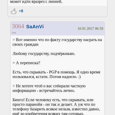
может идти вразрез с линией.
+0
3064
SaAnVi
10.01.2017 06:59
tzar
> Вот именно что по факту государству насрать на
своих граждан
Любому государству, подчёркиваю.
> А переписка?
Есть, что скрывать - PGP в помощь. Я одно время
пользовался, кстати. Потом надоело. :)
> Не хотите чтоб о вас собирали частную
информацию - встречайтесь лично.
Бинго! Если человеку есть, что скрывать, или
просто паранойя - он так и делает. А уж что по
телефону базарить всякое нельзя, известно давно,
ещё до изобретения всяких там сотовых.