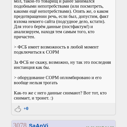
мол, такой-то товарищ и ранее занимался
подобными непотребствами (или посмотреть,
какими ещё непотребствами). Опять же, о каком
предотвращении речь, если был, допустим, факт
взлома некоего сайта (подсудное дело, кстати).
Для этого берём данные (постфактум!) и
анализируем, находя тем самым того, кто
причастен.
> ФСБ имеет возможность в любой момент
подключиться к СОРМ
За ФСБ не скажу, возможно, ну так это последняя
инстанция как бы.
> оборудование СОРМ опломбировано и его
вообще нельзя трогать
Как-то же с него данные снимают? Вот тот, кто
снимает, и тронет. :)
+0
3078
SaAnVi