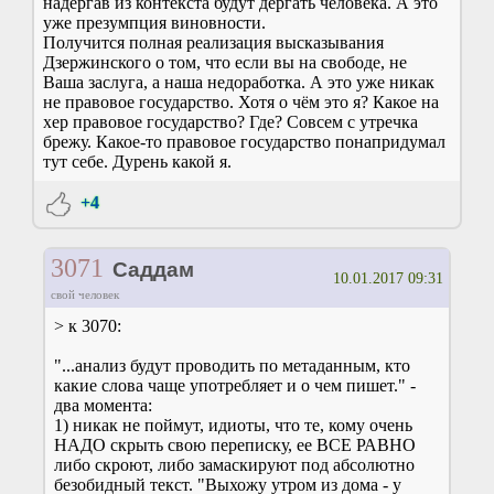
надёргав из контекста будут дергать человека. А это
уже презумпция виновности.
Получится полная реализация высказывания
Дзержинского о том, что если вы на свободе, не
Ваша заслуга, а наша недоработка. А это уже никак
не правовое государство. Хотя о чём это я? Какое на
хер правовое государство? Где? Совсем с утречка
брежу. Какое-то правовое государство понапридумал
тут себе. Дурень какой я.
+4
3071
Саддам
10.01.2017 09:31
свой человек
> к 3070:
"...анализ будут проводить по метаданным, кто
какие слова чаще употребляет и о чем пишет." -
два момента:
1) никак не поймут, идиоты, что те, кому очень
НАДО скрыть свою переписку, ее ВСЕ РАВНО
либо скроют, либо замаскируют под абсолютно
безобидный текст. "Выхожу утром из дома - у