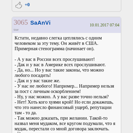
+0
3065
SaAnVi
10.01.2017 07:04
tzar
Кстати, недавно слегка цеплялись с одним
человеком за эту тему. Он живёт в США.
Примерная стенограмма (начинает он).
- А у вас в России всех прослушивают!
- Дак и у вас в Америке всех прослушивают.
- Да, но... Но у вас такие законы, что можно
любого посадить!
- Дак и у вас такие же.
- У нас не любого! Например... Например нельзя
за пост с личным оскорблением!
- Ну, у нас можно. А у вас разве точно нельзя?
- Нет! Хоть кого хуями крой! Но если докажешь,
что это нанесло финансовый ущерб, репутации
там - то да.
- Так можно доказать, при желании. Такой-то
назвал меня мудаком, все кругом подумали, что я
мудак, перестали со мной договора заключать.