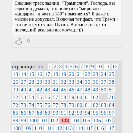
Слышен треск задниц: "Трампслил". Господа, вы
серьёзно думали, что политика "мирового
жандарма" прям на 180° поменяется? Я даже и
мысли не допускал. Включая тот факт, что Трамп -
это не то, что у нас Путин. В плане того, что
последний реально всемогущ. :)))
+0
страницы:
<<
1
2
3
4
5
6
7
8
9
10
11
12
13
14
15
16
17
18
19
20
21
22
23
24
25
26
27
28
29
30
31
32
33
34
35
36
37
38
39
40
41
42
43
44
45
46
47
48
49
50
51
52
53
54
55
56
57
58
59
60
61
62
. . .
71
72
73
74
75
76
77
78
79
80
81
82
83
84
85
86
87
88
89
90
91
92
93
94
95
96
97
98
99
100
101
102
103
104
105
106
107
108
109
110
111
112
113
114
115
116
117