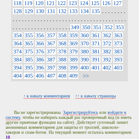
118
119
120
121
122
123
124
125
126
127
128
129
130
131
132
133
134
135
. . . . . . . .
. . . . . . . . . . . . . . . . . . . . . . . . . . . . . . . . . . . . .
. . . . . . . . . . . . . . . . . . .
349
350
351
352
353
354
355
356
357
358
359
360
361
362
363
364
365
366
367
368
369
370
371
372
373
374
375
376
377
378
379
380
381
382
383
384
385
386
387
388
389
390
391
392
393
394
395
396
397
398
399
400
401
402
403
404
405
406
407
408
409
>>
↑ к началу комментариев
↑↑ к началу страницы
Вы не зарегистрированы.
Зарегистрируйтесь
или
войдите в
систему
, чтобы не набирать каждый раз проверочный код (и иметь
другие приятные функции на сайте). Действует суточный лимит
анонимных комментариев для защиты от троллей, школоло-
хакеров и спам-ботов. На текущий момент осталось комментариев:
10
.