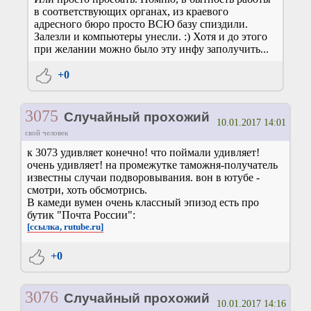
в соответствующих органах, из краевого
адресного бюро просто ВСЮ базу спиздили.
Залезли и компьютеры унесли. :) Хотя и до этого
при желании можно было эту инфу заполучить...
+0
3075
Случайный прохожий
10.01.2017 14:01
свой человек
к 3073 удивляет конечно! что поймали удивляет!
очень удивляет! на промежутке таможня-получатель
известны случаи подворовывания. вон в ютубе -
смотри, хоть обсмотрись.
В камеди вумен очень классный эпизод есть про
бутик "Почта России":
[ссылка, rutube.ru]
+0
3076
Случайный прохожий
10.01.2017 14:16