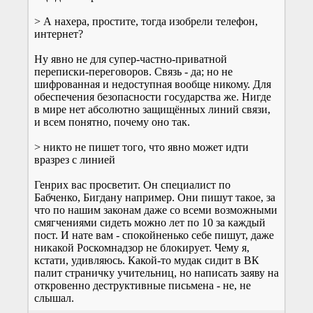
> А нахера, простите, тогда изобрели телефон,
интернет?
Ну явно не для супер-частно-приватной
переписки-переговоров. Связь - да; но не
шифрованная и недоступная вообще никому. Для
обеспечения безопасности государства же. Нигде
в мире нет абсолютно защищённых линий связи,
и всем понятно, почему оно так.
> никто не пишет того, что явно может идти
вразрез с линией
Генрих вас просветит. Он специалист по
Бабченко, Бигдану например. Они пишут такое, за
что по нашим законам даже со всеми возможными
смягчениями сидеть можно лет по 10 за каждый
пост. И нате вам - спокойненько себе пишут, даже
никакой Роскомнадзор не блокирует. Чему я,
кстати, удивляюсь. Какой-то мудак сидит в ВК
палит страничку учительниц, но написать заяву на
откровенно деструктивные письмена - не, не
слышал.