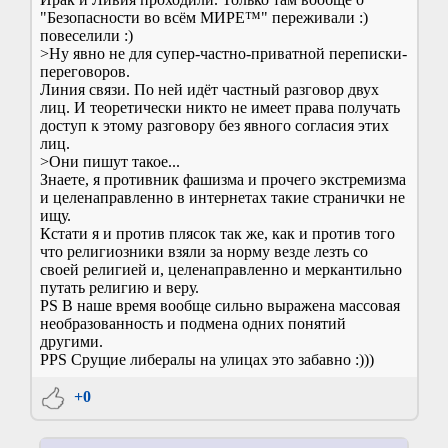
"Безопасности во всём МИРЕ™" переживали :)
повеселили :)
>Ну явно не для супер-частно-приватной переписки-
переговоров.
Линия связи. По ней идёт частный разговор двух
лиц. И теоретически никто не имеет права получать
доступ к этому разговору без явного согласия этих
лиц.
>Они пишут такое...
Знаете, я противник фашизма и прочего экстремизма
и целенаправленно в интернетах такие странички не
ищу.
Кстати я и против плясок так же, как и против того
что религиозники взяли за норму везде лезть со
своей религией и, целенаправленно и меркантильно
путать религию и веру.
PS В наше время вообще сильно выражена массовая
необразованность и подмена одних понятий
другими.
PPS Срущие либералы на улицах это забавно :)))
+0