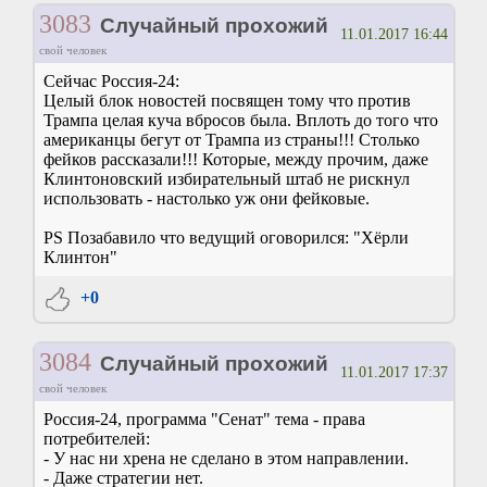
3083
Случайный прохожий
11.01.2017 16:44
свой человек
Сейчас Россия-24:
Целый блок новостей посвящен тому что против
Трампа целая куча вбросов была. Вплоть до того что
американцы бегут от Трампа из страны!!! Столько
фейков рассказали!!! Которые, между прочим, даже
Клинтоновский избирательный штаб не рискнул
использовать - настолько уж они фейковые.
PS Позабавило что ведущий оговорился: "Хёрли
Клинтон"
+0
3084
Случайный прохожий
11.01.2017 17:37
свой человек
Россия-24, программа "Сенат" тема - права
потребителей:
- У нас ни хрена не сделано в этом направлении.
- Даже стратегии нет.