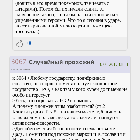
(ловить в это время покемонов, танцевать с
гитарами). Потом бы их начали садить за
нарушение закона, а они бы начали становиться
ущемлёнными героями. Что-то я сегодня в ударе,
но от нарисованной мною картины уже щека
треснула. :)
+0
3067
Случайный прохожий
10.01.2017 08:11
свой человек
к 3064 >Любому государству, подчёркиваю.
согласен, не спорю, но меня волнует конкретное
государство - РФ, а как там у кого курей доят меня не
особо интересует.
>Есть, что скрывать - PGP в помощь.
А почему я должен этим озаботиться? (ст 2
Конституции). И я бы на вашем месте публично не
заявлял чем пользовался, а то знаете ли, найдутся
активисты-педерасты.
>Для обеспечения безопасности государства же.
Дада. Помнится под похожей маркой и Югославия и
Ирак и Ливия проходили. Только там вообще о