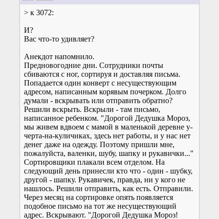
> к 3072:
И?
Вас что-то удивляет?
Анекдот напомнило.
Предновогодние дни. Сотрудники почты
сбиваются с ног, сортируя и доставляя письма.
Попадается один конверт с несуществующим
адресом, написанным корявым почерком. Долго
думали - вскрывать или отправить обратно?
Решили вскрыть. Вскрыли - там письмо,
написанное ребенком. "Дорогой Дедушка Мороз,
мы живем вдвоем с мамой в маленькой деревне у-
черта-на-куличиках, здесь нет работы, и у нас нет
денег даже на одежду. Поэтому пришли мне,
пожалуйста, валенки, шубу, шапку и рукавички..."
Сортировщики плакали всем отделом. На
следующий день принесли кто что - один - шубку,
другой - шапку. Рукавичек, правда, ни у кого не
нашлось. Решили отправить, как есть. Отправили.
Через месяц на сортировке опять появляется
подобное письмо на тот же несуществующий
адрес. Вскрывают. "Дорогой Дедушка Мороз!