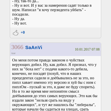
- Ну, так-то да...
- Ну и вот. И у вас за намерения садят только в
шум. Написал "я хочу перзидента уйбать" -
посадили.
- Ну да.
- Ну вот.
+0
3066
SaAnVi
10.01.2017 07:08
tzar
Он меня потом правда законом о чуйствах
верующих добил. Ну, как добил. Я признал, что у
них за "боха нет" с подачи какого-то дебила,
конечно, не посадят (похуй, что в наших
прецедентах садили и доёбывались не за это, но
пипл хавает именно эту версию и хуй бы с ним с
пиплОм - пускай за это, я даже не буду спорить).
Но в то же время мне непонятен смысл
доёбывания до этих самых верующих. Это как бы
издали закон "нельзя срать на виду у
окружающих", и тут же нашлись бы "либералы",
которые начали бы садиться на улицах, срать