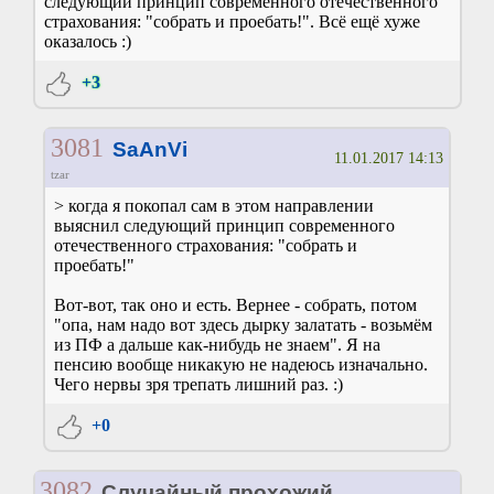
следующий принцип современного отечественного
страхования: "собрать и проебать!". Всё ещё хуже
оказалось :)
+3
3081
SaAnVi
11.01.2017 14:13
tzar
> когда я покопал сам в этом направлении
выяснил следующий принцип современного
отечественного страхования: "собрать и
проебать!"
Вот-вот, так оно и есть. Вернее - собрать, потом
"опа, нам надо вот здесь дырку залатать - возьмём
из ПФ а дальше как-нибудь не знаем". Я на
пенсию вообще никакую не надеюсь изначально.
Чего нервы зря трепать лишний раз. :)
+0
3082
Случайный прохожий