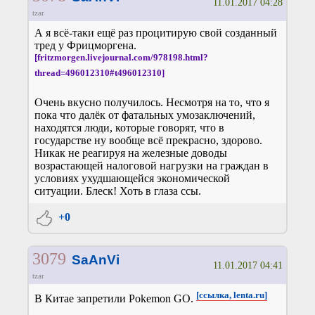
11.01.2017 04:28
tzar
А я всё-таки ещё раз процитирую свой созданный
тред у Фрицморгена.
[fritzmorgen.livejournal.com/978198.html?
thread=496012310#t496012310]
Очень вкусно получилось. Несмотря на то, что я
пока что далёк от фатальных умозаключений,
находятся люди, которые говорят, что в
государстве ну вообще всё прекрасно, здорово.
Никак не реагируя на железные доводы
возрастающей налоговой нагрузки на граждан в
условиях ухудшающейся экономической
ситуации. Блеск! Хоть в глаза ссы.
+0
3079
SaAnVi
11.01.2017 04:41
tzar
[ссылка, lenta.ru]
В Китае запретили Pokemon GO.