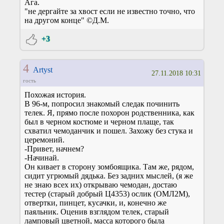
Ага.
"не дергайте за хвост если не известно точно, что
на другом конце" ©Д.М.
+3
4
Artyst
27.11.2018 10:31
гость
Похожая история.
В 96-м, попросил знакомый следак починить
телек. Я, прямо после похорон родственника, как
был в черном костюме и черном плаще, так
схватил чемоданчик и пошел. Захожу без стука и
церемоний.
-Привет, начнем?
-Начинай.
Он кивает в сторону зомбоящика. Там же, рядом,
сидит угрюмый дядька. Без задних мыслей, (я же
не знаю всех их) открываю чемодан, достаю
тестер (старый добрый Ц4353) ослик (ОМЛ2М),
отвертки, пинцет, кусачки, и, конечно же
паяльник. Оценив взглядом телек, старый
ламповый цветной, масса которого была