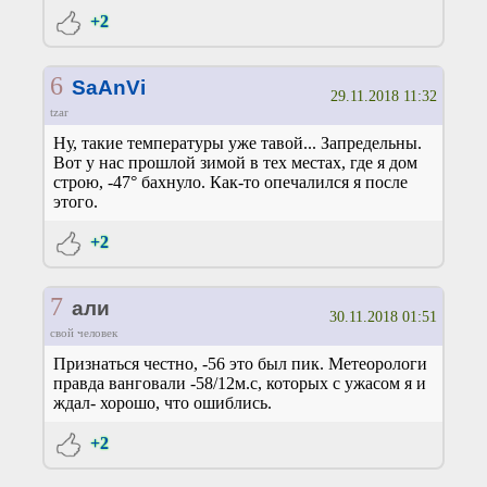
+2
6
SaAnVi
29.11.2018 11:32
tzar
Ну, такие температуры уже тавой... Запредельны.
Вот у нас прошлой зимой в тех местах, где я дом
строю, -47° бахнуло. Как-то опечалился я после
этого.
+2
7
али
30.11.2018 01:51
свой человек
Признаться честно, -56 это был пик. Метеорологи
правда ванговали -58/12м.с, которых с ужасом я и
ждал- хорошо, что ошиблись.
+2