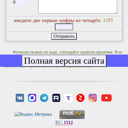
введите две первые цифры из четырёх:
1
4
7
8
Фулюганствовать не надо: соблюдайте правила приличия. Я не
люблю комментариев не по делу типа "Оццтой!" и им подобных.
Если хотите что-то покритиковать или поучить кого-то жизни -
делайте это с чувством, с толком и с расстановкой.
EC:
1512