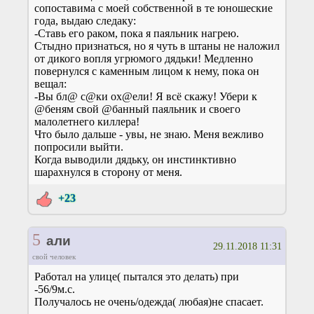
сопоставима с моей собственной в те юношеские
года, выдаю следаку:
-Ставь его раком, пока я паяльник нагрею.
Стыдно признаться, но я чуть в штаны не наложил
от дикого вопля угрюмого дядьки! Медленно
повернулся с каменным лицом к нему, пока он
вещал:
-Вы бл@ с@ки ох@ели! Я всё скажу! Убери к
@беням свой @банный паяльник и своего
малолетнего киллера!
Что было дальше - увы, не знаю. Меня вежливо
попросили выйти.
Когда выводили дядьку, он инстинктивно
шарахнулся в сторону от меня.
+23
5
али
29.11.2018 11:31
свой человек
Работал на улице( пытался это делать) при
-56/9м.с.
Получалось не очень/одежда( любая)не спасает.