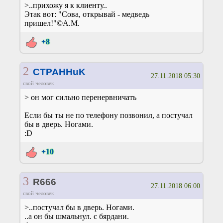
>..прихожу я к клиенту..
Этак вот: "Сова, открывай - медведь
пришел!"©А.М.
+8
2
CTPAHHuK
27.11.2018 05:30
свой человек
> он мог сильно перенервничать
Если бы ты не по телефону позвонил, а постучал
бы в дверь. Ногами.
:D
+10
3
R666
27.11.2018 06:00
свой человек
>..постучал бы в дверь. Ногами.
..а он бы шмальнул. с бярдани.