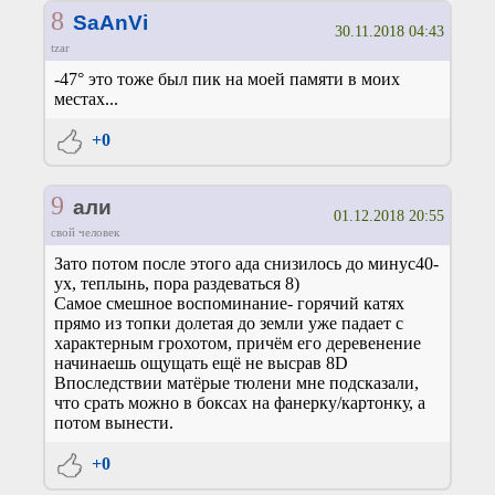
8
SaAnVi
30.11.2018 04:43
tzar
-47° это тоже был пик на моей памяти в моих
местах...
+0
9
али
01.12.2018 20:55
свой человек
Зато потом после этого ада снизилось до минус40-
ух, теплынь, пора раздеваться 8)
Самое смешное воспоминание- горячий катях
прямо из топки долетая до земли уже падает с
характерным грохотом, причём его деревенение
начинаешь ощущать ещё не высрав 8D
Впоследствии матёрые тюлени мне подсказали,
что срать можно в боксах на фанерку/картонку, а
потом вынести.
+0