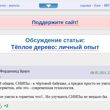
пота
-
житота
сцылки
-
блог
-
ВР
Поддержите сайт!
Обсуждение статьи:
Тёплое дерево: личный опыт
ердинанд Браун
08.05.2021 2
ь
В общем, СНИПы - к чёртовой бабушке, а предки просто не умел
герметик, ибо это - современная технология.
не умели в герметик что?.. Но улучшить СНИПы не мешало бы.
+2