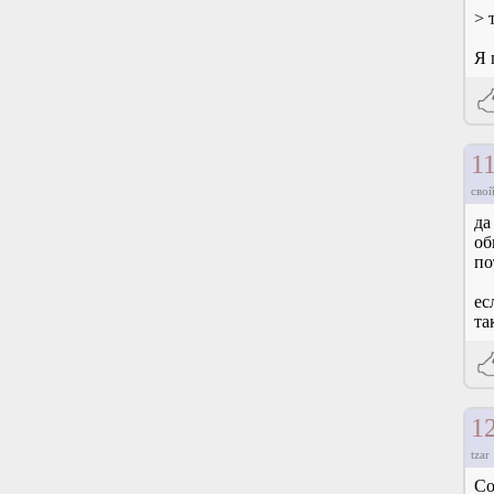
> 
Я 
1
свой
да
об
по
ес
та
1
tzar
Со