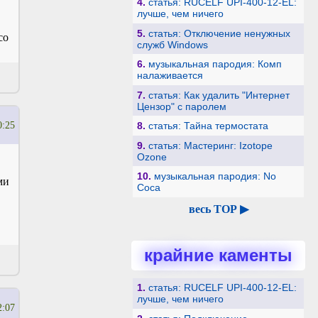
4.
статья: RUCELF UPI-400-12-EL:
лучше, чем ничего
5.
статья: Отключение ненужных
со
служб Windows
6.
музыкальная пародия: Комп
налаживается
7.
статья: Как удалить "Интернет
Цензор" с паролем
8.
статья: Тайна термостата
0:25
9.
статья: Мастеринг: Izotope
Ozone
10.
музыкальная пародия: No
ми
Coca
весь TOP ▶
крайние каменты
1.
статья: RUCELF UPI-400-12-EL:
лучше, чем ничего
2:07