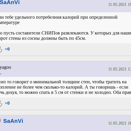
SaAnVi
11.05.2021 1
ни тебе удельного потребелния калорий при определенной
мпературе
о пусть составители СНИПов развлекаются. У которых для наш
рот стены из сосны должны быть по 45см.
+0
yagoo
11.05.2021 1
ь
ип то говорит о минимальной толщине стен, чтобы тратить на
опление не более чем сколько-то калорий. А ты говоришь - если
чь дохуя, то можно спать в 5 см от стенки и не холодно. Оба пра
+0
0
SaAnVi
11.05.2021 1