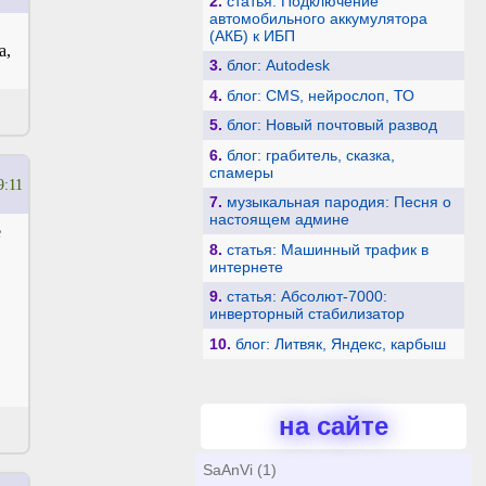
2.
статья: Подключение
автомобильного аккумулятора
(АКБ) к ИБП
а,
3.
блог: Autodesk
4.
блог: CMS, нейрослоп, ТО
5.
блог: Новый почтовый развод
6.
блог: грабитель, сказка,
спамеры
9:11
7.
музыкальная пародия: Песня о
настоящем админе
е
8.
статья: Машинный трафик в
интернете
9.
статья: Абсолют-7000:
инверторный стабилизатор
10.
блог: Литвяк, Яндекс, карбыш
на сайте
SaAnVi (1)