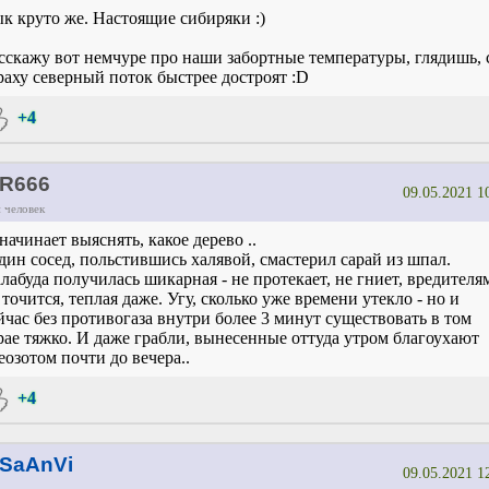
к круто же. Настоящие сибиряки :)
сскажу вот немчуре про наши забортные температуры, глядишь, 
раху северный поток быстрее достроят :D
+4
R666
09.05.2021 1
 человек
.начинает выяснять, какое дерево ..
один сосед, польстившись халявой, смастерил сарай из шпал.
лабуда получилась шикарная - не протекает, не гниет, вредителя
 точится, теплая даже. Угу, сколько уже времени утекло - но и
йчас без противогаза внутри более 3 минут существовать в том
рае тяжко. И даже грабли, вынесенные оттуда утром благоухают
еозотом почти до вечера..
+4
SaAnVi
09.05.2021 1