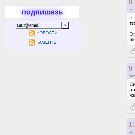
8
tzar
подпишизь
> 
те
НОВОСТИ
Эт
ши
КАМЕНТЫ
9
гост
Сн
от
же
1
tzar