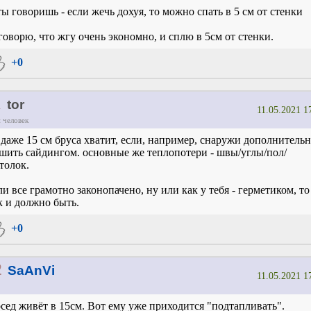
ты говоришь - если жечь дохуя, то можно спать в 5 см от стенки
говорю, что жгу очень экономно, и сплю в 5см от стенки.
+0
1
tor
11.05.2021 1
 человек
 даже 15 см бруса хватит, если, например, снаружи дополнитель
шить сайдингом. основные же теплопотери - швы/углы/пол/
толок.
ли все грамотно законопачено, ну или как у тебя - герметиком, то
к и должно быть.
+0
2
SaAnVi
11.05.2021 1
сед живёт в 15см. Вот ему уже приходится "подтапливать".