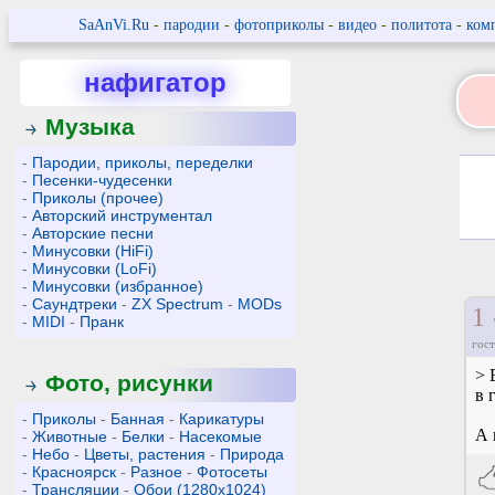
SaAnVi.Ru
-
пародии
-
фотоприколы
-
видео
-
политота
-
ком
нафигатор
Музыка
-
Пародии, приколы, переделки
-
Песенки-чудесенки
-
Приколы (прочее)
-
Авторский инструментал
-
Авторские песни
-
Минусовки (HiFi)
-
Минусовки (LoFi)
-
Минусовки (избранное)
-
Саундтреки
-
ZX Spectrum
-
MODs
1
Ф
-
MIDI
-
Пранк
гост
> 
Фото, рисунки
в 
-
Приколы
-
Банная
-
Карикатуры
А 
-
Животные
-
Белки
-
Насекомые
-
Небо
-
Цветы, растения
-
Природа
-
Красноярск
-
Разное
-
Фотосеты
-
Трансляции
-
Обои (1280x1024)