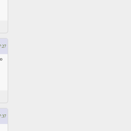
7:27
но
7:37