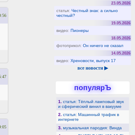
23.05.2026
статья:
Честный знак: а сильно
честный?
0:56
19.05.2026
видео:
Пионеры
18.05.2026
фотоприкол:
Он ничего не сказал
14.05.2026
видео:
Хреновости, выпуск 17
все новости ▶
5:47
популярЪ
1.
статья: Тёплый ламповый звук
и сферический винил в вакууме
2.
статья: Машинный трафик в
интернете
9:05
3.
музыкальная пародия: Винда