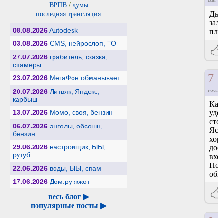
tzar
ВРПВ
/
думы
Ды
последняя трансляция
за
08.08.2026
Autodesk
пл
03.08.2026
CMS, нейрослоп, ТО
27.07.2026
грабитель, сказка,
спамеры
7
23.07.2026
МегаФон обманывает
гост
20.07.2026
Литвяк, Яндекс,
карбыш
Ка
13.07.2026
Момо, своя, бензин
уд
ст
06.07.2026
ангелы, обсешн,
Яс
бензин
хо
29.06.2026
настройщик, ЫЫ,
до
рутуб
вх
Но
22.06.2026
воды, ЫЫ, спам
об
17.06.2026
Дом.ру жжот
весь блог ▶
популярные посты ▶