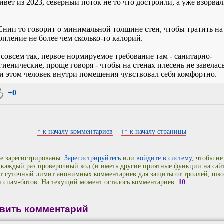
ивет из 2023, северный поток не то что достроили, а уже взорва
Снип то говорит о минимальной толщине стен, чтобы тратить на
опление не более чем сколько-то калорий.
 совсем так, первое нормируемое требование там - санитарно-
гиенические, проще говоря - чтобы на стенах плесень не завелас
и этом человек внутри помещения чувствовал себя комфортно.
+0
↑ к началу комментариев
↑↑ к началу страницы
е зарегистрированы.
Зарегистрируйтесь
или
войдите в систему
, чтобы не
 каждый раз проверочный код (и иметь другие приятные функции на сайт
т суточный лимит анонимных комментариев для защиты от троллей, шко
и спам-ботов. На текущий момент осталось комментариев:
10
.
вить комментарий