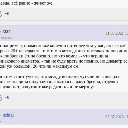
авда, всё равно - живет же.
+0
3
tor
11.05.2021 1
 человек
т например, подмосковье конечно потеплее чем у вас, но все же
розы 20+ нередкость. там там в коттеджных поселках полно дом
 калибровки (типа бревно, но что комель - что вершина
инакового диаметра) - так не буду врать не помню, но диаметр её
кой уж большой. 26 что-ли максимум см.
и этом стоит учесть, что между венцами чуть ли не в два раза
ньше толщина получается. ложатся на джут бревна, отделки
аружи нет, изнутри тоже редкость - и не мерзнут.
+0
4
schigi
05.07.2023 1
ь