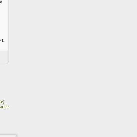
ли
ь и
е).
лоло-