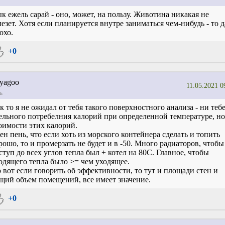
к ежель сарай - оно, может, на пользу. Животина никакая не
лезет. Хотя если планируется внутре заниматься чем-нибудь - то д
охо.
+0
yagoo
11.05.2021 0
ь
к то я не ожидал от тебя такого поверхностного анализа - ни теб
ельного потребелния калорий при определенной температуре, но
оимости этих калорий.
ен пень, что если хоть из морского контейнера сделать и топить
рошо, то и промерзать не будет и в -50. Много радиаторов, чтобы
ступ до всех углов тепла был + котел на 80С. Главное, чтобы
одящего тепла было >= чем уходящее.
 вот если говорить об эффективности, то тут и площади стен и
щий объем помещений, все имеет значение.
+0