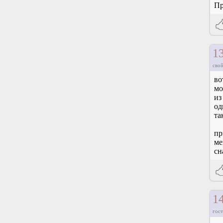
Пр
1
свой
во
мо
из
од
та
пр
ме
сн
1
гост