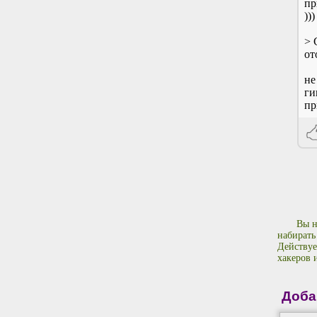
пр
)))
> 
от
не
ги
пр
Вы н
набирать
Действуе
хакеров 
Доба