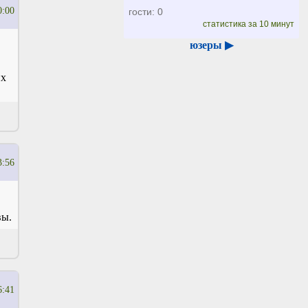
0:00
гости: 0
статистика за 10 минут
юзеры ▶
их
3:56
вы.
6:41