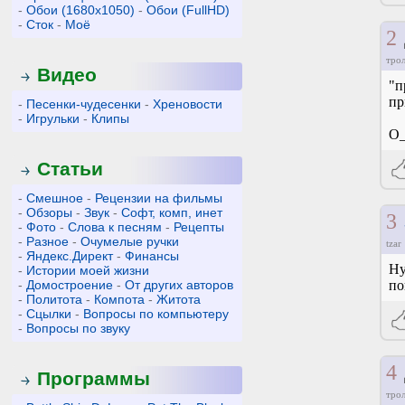
-
Обои (1680x1050)
-
Обои (FullHD)
-
Сток
-
Моё
2
тро
Видео
"п
пр
-
Песенки-чудесенки
-
Хреновости
-
Игрульки
-
Клипы
O_
Статьи
-
Смешное
-
Рецензии на фильмы
-
Обзоры
-
Звук
-
Софт, комп, инет
3
-
Фото
-
Слова к песням
-
Рецепты
-
Разное
-
Очумелые ручки
tzar
-
Яндекс.Директ
-
Финансы
Ну
-
Истории моей жизни
-
Домостроение
-
От других авторов
по
-
Политота
-
Компота
-
Житота
-
Сцылки
-
Вопросы по компьютеру
-
Вопросы по звуку
4
Программы
тро