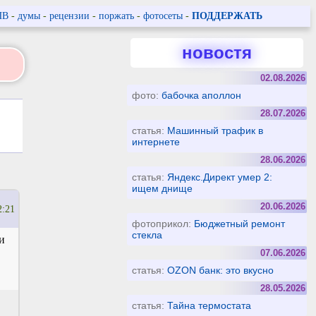
ПВ
-
думы
-
рецензии
-
поржать
-
фотосеты
-
ПОДДЕРЖАТЬ
новостя
02.08.2026
фото:
бабочка аполлон
28.07.2026
статья:
Машинный трафик в
интернете
28.06.2026
статья:
Яндекс.Директ умер 2:
ищем днище
20.06.2026
2:21
фотоприкол:
Бюджетный ремонт
стекла
и
07.06.2026
статья:
OZON банк: это вкусно
28.05.2026
статья:
Тайна термостата