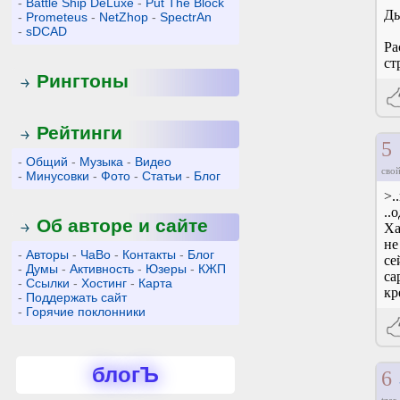
-
Battle Ship DeLuxe
-
Put The Block
Ды
-
Prometeus
-
NetZhop
-
SpectrAn
-
sDCAD
Ра
ст
Рингтоны
Рейтинги
5
-
Общий
-
Музыка
-
Видео
свой
-
Минусовки
-
Фото
-
Статьи
-
Блог
>.
..
Об авторе и сайте
Ха
не
-
Авторы
-
ЧаВо
-
Контакты
-
Блог
се
-
Думы
-
Активность
-
Юзеры
-
КЖП
са
-
Ссылки
-
Хостинг
-
Карта
кр
-
Поддержать сайт
-
Горячие поклонники
блогЪ
6