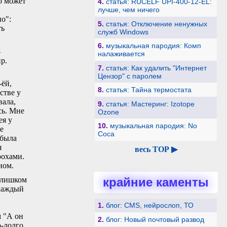
го может
4.
статья: RUCELF UPI-400-12-EL:
лучше, чем ничего
но":
5.
статья: Отключение ненужных
ть
служб Windows
6.
музыкальная пародия: Комп
-
налаживается
р.
7.
статья: Как удалить "Интернет
Цензор" с паролем
-ёй,
8.
статья: Тайна термостата
естве у
вала,
9.
статья: Мастеринг: Izotope
сь. Мне
Ozone
ея у
10.
музыкальная пародия: No
е
Coca
 была
я
весь TOP ▶
рохами.
ном.
крайние каменты
 слишком
 каждый
1.
блог: CMS, нейрослоп, ТО
м "А он
2.
блог: Новый почтовый развод
о-долго