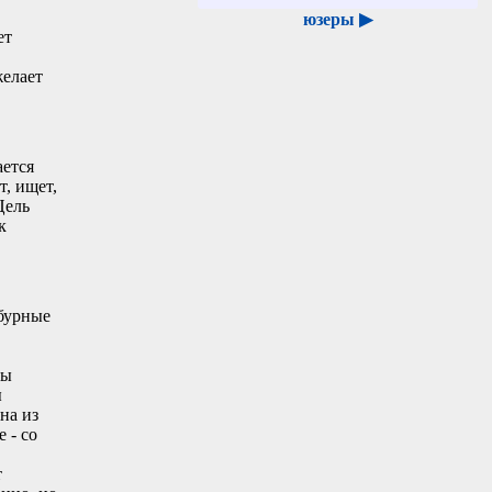
юзеры ▶
ет
желает
ается
т, ищет,
Цель
к
 бурные
ты
ы
на из
 - со
т