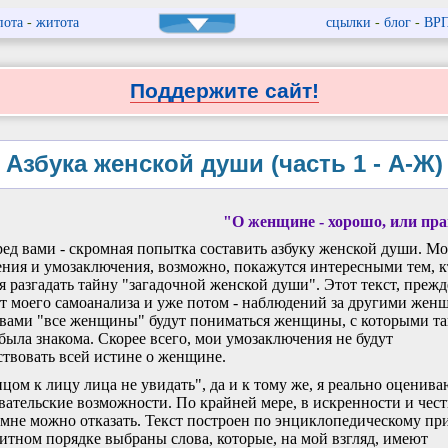
пота
-
житота
сцылки
-
блог
-
ВР
Поддержите сайт!
Азбука женской души (часть 1 - А-Ж)
"О женщине - хорошо, или пра
ед вами - скромная попытка составить азбуку женской души. М
ния и умозаключения, возможно, покажутся интересными тем, к
я разгадать тайну "загадочной женской души". Этот текст, прежд
ат моего самоанализа и уже потом - наблюдений за другими жен
вами "все женщины" будут пониматься женщины, с которыми та
 была знакома. Скорее всего, мои умозаключения не будут
ствовать всей истине о женщине.
цом к лицу лица не увидать", да и к тому же, я реально оценива
вательские возможности. По крайней мере, в искренности и чест
 мне можно отказать. Текст построен по энциклопедическому пр
итном порядке выбраны слова, которые, на мой взгляд, имеют