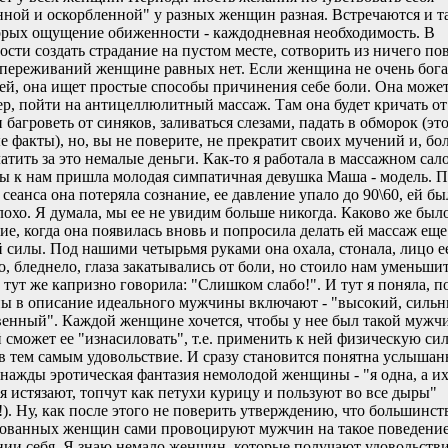
ной и оскорбленной" у разных женщин разная. Встречаются и т
орых ощущение обиженности - каждодневная необходимость. В
ости создать страдание на пустом месте, сотворить из ничего по
переживаний женщине равных нет. Если женщина не очень бога
ей, она ищет простые способы причинения себе боли. Она может
р, пойти на антицеллюлитный массаж. Там она будет кричать от
 багроветь от синяков, заливаться слезами, падать в обморок (это
е факты), но, вы не поверите, не прекратит своих мучений и, бол
латить за это немалые деньги. Как-то я работала в массажном сал
 к нам пришла молодая симпатичная девушка Маша - модель. П
 сеанса она потеряла сознание, ее давление упало до 90\60, ей бы
лохо. Я думала, мы ее не увидим больше никогда. Каково же был
ие, когда она появилась вновь и попросила делать ей массаж еще
 силы. Под нашими четырьмя руками она охала, стонала, лицо е
о, бледнело, глаза закатывались от боли, но стоило нам уменьши
а тут же капризно говорила: "Слишком слабо!". И тут я поняла, п
 в описание идеального мужчины включают - "высокий, сильн
енный". Каждой женщине хочется, чтобы у нее был такой мужч
 сможет ее "изнасиловать", т.е. применить к ней физическую сил
в тем самым удовольствие. И сразу становится понятна услышан
нажды эротическая фантазия немолодой женщины - "я одна, а их
я истязают, топчут как петухи курицу и пользуют во все дыры"
!). Ну, как после этого не поверить утверждению, что большинст
ованных женщин сами провоцируют мужчин на такое поведение
ии себя. Я знаю немало женщин, которые получают удовольстви