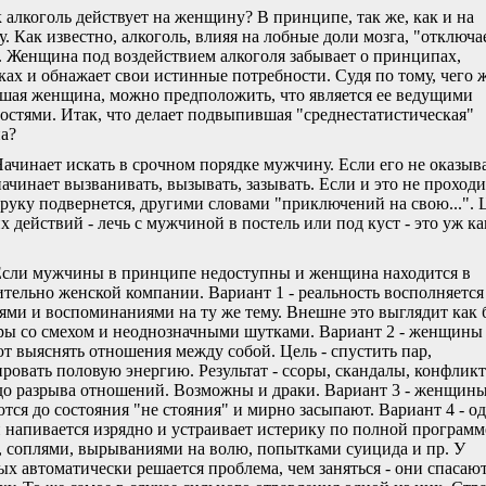
 алкоголь действует на женщину? В принципе, так же, как и на
. Как известно, алкоголь, влияя на лобные доли мозга, "отключа
. Женщина под воздействием алкоголя забывает о принципах,
ках и обнажает свои истинные потребности. Судя по тому, чего 
шая женщина, можно предположить, что является ее ведущими
остями. Итак, что делает подвыпившая "среднестатистическая"
а?
Начинает искать в срочном порядке мужчину. Если его не оказыв
начинает вызванивать, вызывать, зазывать. Если и это не проходи
 руку подвернется, другими словами "приключений на свою...". 
их действий - лечь с мужчиной в постель или под куст - это уж ка
Если мужчины в принципе недоступны и женщина находится в
тельно женской компании. Вариант 1 - реальность восполняется
ями и воспоминаниями на ту же тему. Внешне это выглядит как
ры со смехом и неоднозначными шутками. Вариант 2 - женщины
т выяснять отношения между собой. Цель - спустить пар,
ровать половую энергию. Результат - ссоры, скандалы, конфлик
до разрыва отношений. Возможны и драки. Вариант 3 - женщин
тся до состояния "не стояния" и мирно засыпают. Вариант 4 - од
напивается изрядно и устраивает истерику по полной программе
, соплями, вырываниями на волю, попытками суицида и пр. У
ых автоматически решается проблема, чем заняться - они спасаю