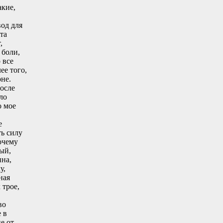
акие,
вод для
та
,
 боли,
 все
ее того,
оне.
осле
ло
о мое
е
ть силу
очему
ый,
ина,
у,
ная
 трое,
во
 в
е от