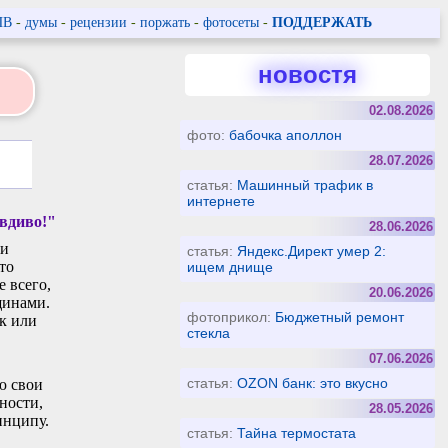
ПВ
-
думы
-
рецензии
-
поржать
-
фотосеты
-
ПОДДЕРЖАТЬ
новостя
02.08.2026
фото:
бабочка аполлон
28.07.2026
статья:
Машинный трафик в
интернете
вдиво!"
28.06.2026
ои
статья:
Яндекс.Директ умер 2:
то
ищем днище
е всего,
20.06.2026
щинами.
фотоприкол:
Бюджетный ремонт
к или
стекла
07.06.2026
статья:
OZON банк: это вкусно
ю свои
ности,
28.05.2026
инципу.
статья:
Тайна термостата