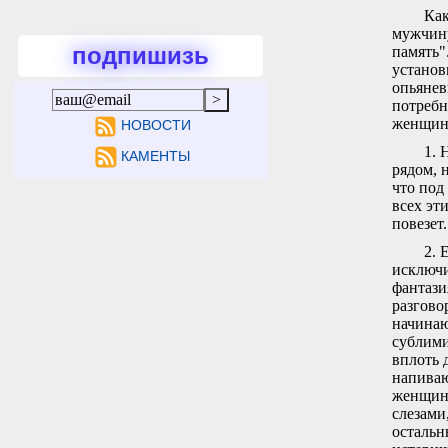
Как
мужчину
подпишизь
память"
установ
опьянев
потребн
женщин
НОВОСТИ
1. 
КАМЕНТЫ
рядом, 
что под
всех эт
повезет.
2. 
исключи
фантази
разгово
начинаю
сублими
вплоть 
напиваю
женщин 
слезами
остальн