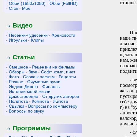
отношен
-
Обои (1680x1050)
-
Обои (FullHD)
-
Сток
-
Моё
Видео
При
-
Песенки-чудесенки
-
Хреновости
наше тв
-
Игрульки
-
Клипы
для нас
приключ
щекотал
Статьи
нам, же
на краю
-
Смешное
-
Рецензии на фильмы
подвиги
-
Обзоры
-
Звук
-
Софт, комп, инет
-
Фото
-
Слова к песням
-
Рецепты
- в
-
Разное
-
Очумелые ручки
посмотр
-
Яндекс.Директ
-
Финансы
же - он
-
Истории моей жизни
пустыря
-
Домостроение
-
От других авторов
-
Политота
-
Компота
-
Житота
себе дом
-
Сцылки
-
Вопросы по компьютеру
г) на "
-
Вопросы по звуку
- прост
валокор
другие ч
Программы
- ф