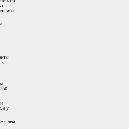
анно, но
 на
итару и
ма
акты
 в
ты
1550
 и
, а у
зже, чем