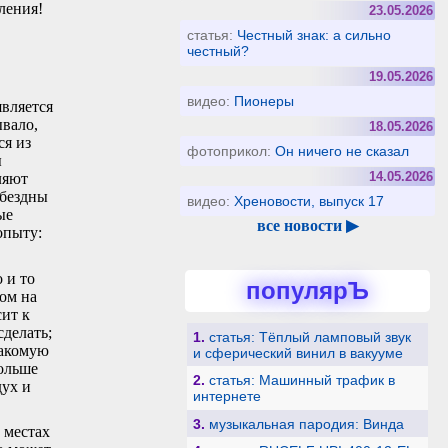
ления!
23.05.2026
статья:
Честный знак: а сильно
честный?
19.05.2026
видео:
Пионеры
вляется
ывало,
18.05.2026
ся из
фотоприкол:
Он ничего не сказал
ы
14.05.2026
ляют
 бездны
видео:
Хреновости, выпуск 17
ые
все новости ▶
опыту:
 и то
популярЪ
ом на
ит к
сделать;
1.
статья: Тёплый ламповый звук
накомую
и сферический винил в вакууме
больше
2.
статья: Машинный трафик в
дух и
интернете
3.
музыкальная пародия: Винда
 местах