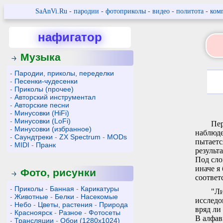
SaAnVi.Ru
-
пародии
-
фотоприколы
-
видео
-
политота
-
ком
нафигатор
Музыка
-
Пародии, приколы, переделки
-
Песенки-чудесенки
-
Приколы (прочее)
-
Авторский инструментал
-
Авторские песни
-
Минусовки (HiFi)
-
Минусовки (LoFi)
Пер
-
Минусовки (избранное)
наблюде
-
Саундтреки
-
ZX Spectrum
-
MODs
пытаетс
-
MIDI
-
Пранк
результ
Под сло
иначе я
Фото, рисунки
соответ
-
Приколы
-
Банная
-
Карикатуры
"Ли
-
Животные
-
Белки
-
Насекомые
исследо
-
Небо
-
Цветы, растения
-
Природа
вряд ли
-
Красноярск
-
Разное
-
Фотосеты
В алфав
-
Трансляции
-
Обои (1280x1024)