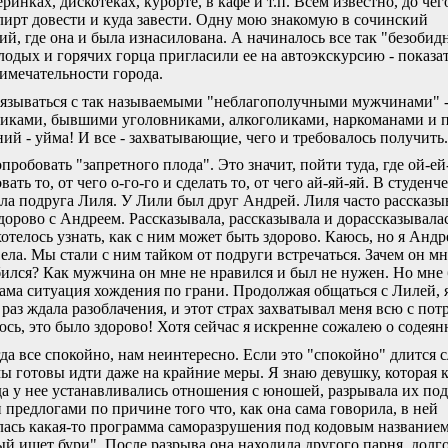
еринках, дискотеках, курорте, в кафе и т.п. Всем известно, до че
лирт довести и куда завести. Одну мою знакомую в сочинский
ий, где она и была изнасилована. А начиналось все так "безобид
лодых и горячих горца пригласили ее на автоэкскурсию - показа
имечательности города.
вязываться с так называемыми "неблагополучными мужчинами" 
иками, бывшими уголовниками, алкоголиками, наркоманами и п
й - уйма! И все - захватывающие, чего и требовалось получить.
опробовать "запретного плода". Это значит, пойти туда, где ой-ей
ать то, от чего о-го-го и сделать то, от чего ай-яй-яй. В студенч
ла подруга Лиля. У Лили был друг Андрей. Лиля часто рассказы
здорово с Андреем. Рассказывала, рассказывала и дорассказывала
хотелось узнать, как с ним может быть здорово. Каюсь, но я Андр
ела. Мы стали с ним тайком от подруги встречаться. Зачем он мн
ился? Как мужчина он мне не нравился и был не нужен. Но мне
ама ситуация хождения по грани. Продолжая общаться с Лилей, 
раз ждала разоблачения, и этот страх захватывал меня всю с пот
сь, это было здорово! Хотя сейчас я искренне сожалею о содеян
да все спокойно, нам неинтересно. Если это "спокойно" длится
мы готовы идти даже на крайние меры. Я знаю девушку, которая
гда у нее устанавливались отношения с юношей, разрывала их под
предлогами по причине того что, как она сама говорила, в ней
лась какая-то программа саморазрушения под кодовым название
й ищет бури". После разрыва она находила другого парня, долг