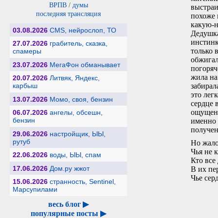
ВРПВ
/
думы
выстраи
последняя трансляция
похоже 
какую-н
03.08.2026
CMS, нейрослоп, ТО
Дедушка
инстинк
27.07.2026
грабитель, сказка,
только 
спамеры
обжигал
23.07.2026
МегаФон обманывает
погоряч
жила на
20.07.2026
Литвяк, Яндекс,
забирал
карбыш
это лег
13.07.2026
Момо, своя, бензин
сердце 
ощущени
06.07.2026
ангелы, обсешн,
бензин
именно 
получен
29.06.2026
настройщик, ЫЫ,
рутуб
Но жало
Чья не 
22.06.2026
воды, ЫЫ, спам
Кто все
17.06.2026
Дом.ру жжот
В их пе
Чье сер
15.06.2026
странность, Sentinel,
Марсупилами
весь блог ▶
популярные посты ▶