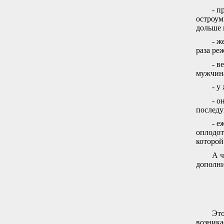
- п
остроум
дольше 
- ж
раза ре
- в
мужчина
- у
- о
последу
- е
оплодот
которой
А ч
дополн
Это
возника