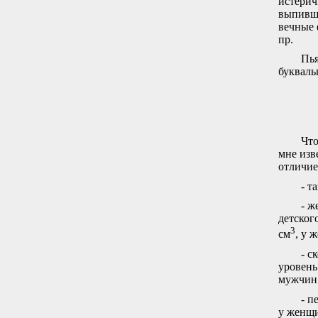
истерич
выпивши
вечные 
пр.
Пья
букваль
Что
мне изв
отличи
- т
- ж
детског
3
см
, у 
- с
уровень
мужчин 
- п
у женщ