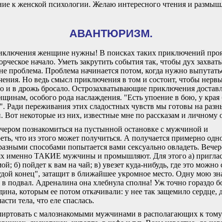
ие к женской психологии. Желаю интересного чтения и размыш
АВАНТЮРИЗМ.
ключения женщине нужны! В поисках таких приключений проя
орческое начало. Уметь закрутить события так, чтобы дух захват
 не проблема. Проблема начинается потом, когда нужно выпутать
ения. Но ведь смысл приключения в том и состоит, чтобы нерв
о и в дрожь бросало. Острозахватывающие приключения достав
нщинам, особого рода наслаждения. "Есть упоение в бою, у края
". Ради переживания этих сладостных чувств мы готовы на разн
. Вот некоторые из них, известные мне по рассказам и личному 
ечером познакомиться на пустынной остановке с мужчиной и
еть, что из этого может получиться. А получается примерно одно
 разными способами попытается вами сексуально овладеть. Вечер
х именно ТАКИЕ мужчины и промышляют. Для этого а) приглас
ой; б) пойдет к вам на чай; в) увезет куда-нибудь, где это можно 
худой конец", затащит в ближайшее укромное место. Одну мою з
о в подвал. Адреналина она хлебнула сполна! Уж точно гораздо 
дина, которым ее потом откачивали: у нее так защемило сердце, 
асти тела, что еле спаслась.
лиртовать с малознакомыми мужчинами в располагающих к тому