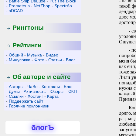
- на веч
-
Battle Ship DeLuxe
-
Put The Block
-
Prometeus
-
NetZhop
-
SpectrAn
такой ф
-
sDCAD
дендрар
двое мо
достопр
Рингтоны
- c
уголовн
Ощущени
Рейтинги
- п
-
Общий
-
Музыка
-
Видео
попробов
-
Минусовки
-
Фото
-
Статьи
-
Блог
меня бы
как ей 
тоже за
Об авторе и сайте
Лили ув
понадоб
-
Авторы
-
ЧаВо
-
Контакты
-
Блог
нужна с
-
Думы
-
Активность
-
Юзеры
-
КЖП
каждый 
-
Ссылки
-
Хостинг
-
Карта
Признаю
-
Поддержать сайт
-
Горячие поклонники
Ког
долго, 
раз, ко
любыми 
блогЪ
запуска
мятежны