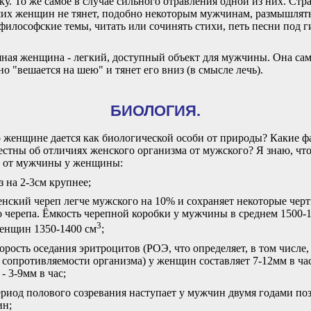
ку. То же самое в случае сильного отравления одной из них. Стр
х женщин не тянет, подобно некоторым мужчинам, размышлять
философские темы, читать или сочинять стихи, петь песни под г
ная женщина - легкий, доступный объект для мужчины. Она са
но "вешается на шею" и тянет его вниз (в смысле лечь).
БИОЛОГИЯ.
 женщине дается как биологической особи от природы? Какие ф
естны об отличиях женского организма от мужского? Я знаю, что
е от мужчины у женщины:
аз на 2-3см крупнее;
енский череп легче мужского на 10% и сохраняет некоторые чер
о черепа. Ёмкость черепной коробки у мужчины в среднем 1500-
3
женщин 1350-1400 см
;
корость оседания эритроцитов (РОЭ, что определяет, в том числе,
 сопротивляемости организма) у женщин составляет 7-12мм в час
- 3-9мм в час;
ериод полового созревания наступает у мужчин двумя годами по
ин;