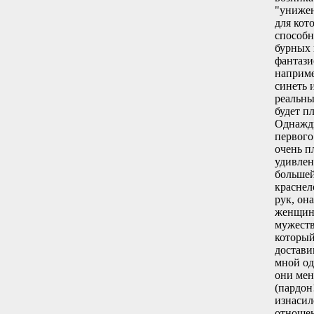
"унижен
для кот
способн
бурных 
фантази
наприме
синеть и
реальны
будет п
Однажды
первого
очень п
удивлен
большей
краснел
рук, он
женщины
мужеств
который
достави
мной од
они мен
(пардон
изнасил
отношен