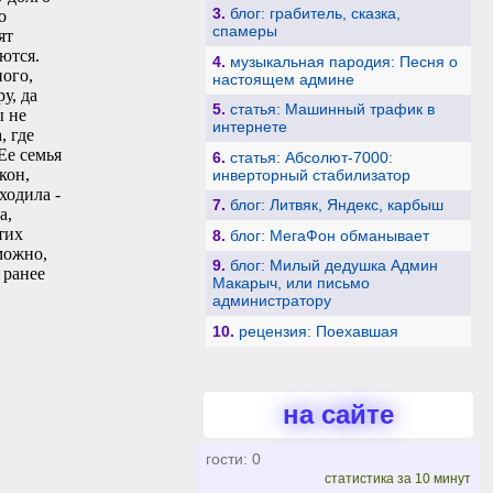
3.
блог: грабитель, сказка,
о
спамеры
ят
ются.
4.
музыкальная пародия: Песня о
ого,
настоящем админе
у, да
5.
статья: Машинный трафик в
ы не
интернете
, где
Ее семья
6.
статья: Абсолют-7000:
кон,
инверторный стабилизатор
ходила -
7.
блог: Литвяк, Яндекс, карбыш
а,
тих
8.
блог: МегаФон обманывает
можно,
9.
блог: Милый дедушка Админ
 ранее
Макарыч, или письмо
администратору
10.
рецензия: Поехавшая
на сайте
гости: 0
статистика за 10 минут