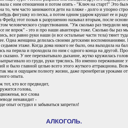
вала с ним отношения и потом опять - "Ключ на старт!" Это был
на то, чем часто занимаются дети на пляже - долго и упорно стро
ибудь фигушку из песка, а потом одним ударом крушат ее и раду
 Фрейд этот позыв к разрушению называл вторым, после основн
том человеческого существования. "Уж сколько раз твердили мир
все не впрок" - это и про наши авантюры тоже. Сколько бы раз м
ись, все равно руки наши (и все остальные части тела) тянет туда
ее. Одна женщина делилась своими детскими воспоминаниями. 
 седьмом этаже. Когда дома никого не было, она выходила на бал
ась на перила и проходила по ним с одного конца на другой. Про
ко сказано. У нее перехватывало дыхание, жутко кружилась голов
выпрыгивало из груди, руки тряслись. Но именно переживание э
й и было главной целью всего этого жуткого аттракциона. Воз
так мы и ощущаем полноту жизни, даже пренебрегая уроками от
ного опыта.
к тот, кто все предвидит,
кружится голова,
 движенья, все слова
реводе ненавидит -
дце опыт остудил и забываться запретил!
АЛКОГОЛЬ.