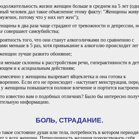
родолжительность жизни женщин больше в среднем на 5 лет (од
ный человек дал такое объяснение этому факту: "Женщины живу
мужчин, потому что у них нет жен");
енщины в два раза чаще страдают от тревожности и депрессии, н
же совершают самоубийства;
ероятность того, что они станут алкоголичками по сравнению с
ми меньше в 5 раз, хотя привыкание к алкоголю происходит лег
 женщин лучше развито обоняние;
ни меньше склонны к расстройствам речи, гиперактивности в детс
ющем и к асоциальным действиям;
жемесячно у женщины вызревает яйцеклетка и она готова к
ворению. Если его не происходит - наступает менструация, пере
 у женщины повышается половое влечение и портится настроени
то известно вам о подобных отличиях? Было бы интересно полу
ительную информацию.
БОЛЬ, СТРАДАНИЕ.
 такое состояние души или тела, потребность в котором период
ет у всех женщин. Периодичность желания почувствовать себя