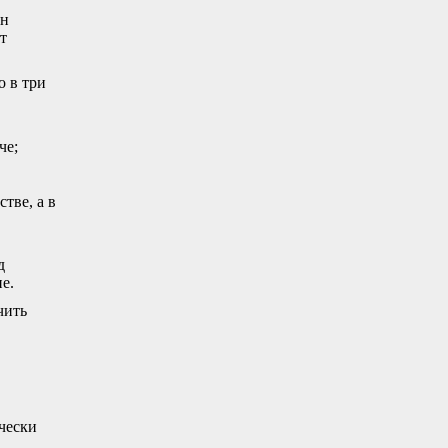
ин
т
о в три
че;
тве, а в
д
е.
чить
ически