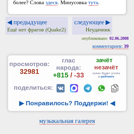
более? Слова
здеся
. Минусовка
тута
.
◀ предыдущее
следующее ▶
Ещё нет фрагов (Quake2)
Неудачник
опубликовано:
02.06.2008
комментариев:
39
зачёт
глас
просмотров:
незачёт
народа:
32981
+815
/
-33
голос будет учтён
в
рейтинге
поделиться:
▶ Понравилось? Поддержи!
◀
музыкальная галерея