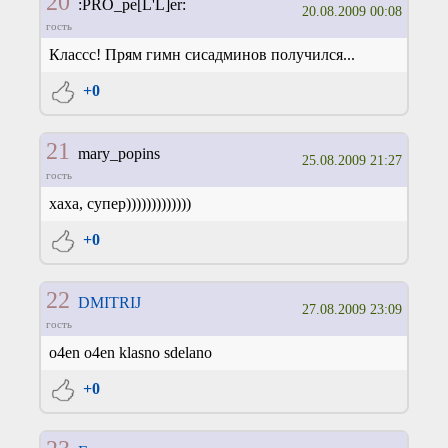
20
:PRO_pe[L'L]er:
20.08.2009 00:08
гость
Классс! Прям гимн сисадминов получился...
+0
21
mary_popins
25.08.2009 21:27
гость
хаха, супер)))))))))))))
+0
22
DMITRIJ
27.08.2009 23:09
гость
o4en o4en klasno sdelano
+0