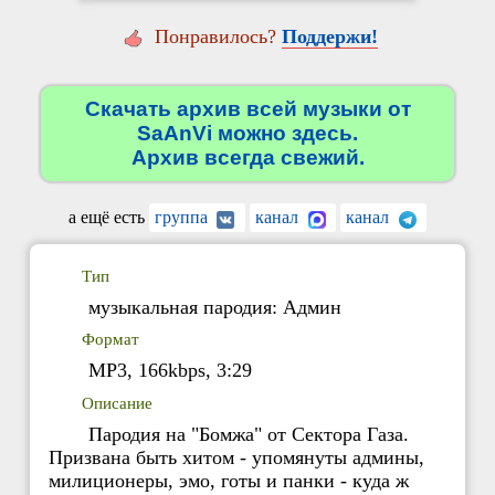
Понравилось?
Поддержи!
Скачать архив всей музыки от
SaAnVi можно здесь.
Архив всегда свежий.
а ещё есть
группа
канал
канал
Тип
музыкальная пародия: Админ
Формат
MP3, 166kbps, 3:29
Описание
Пародия на "Бомжа" от Сектора Газа.
Призвана быть хитом - упомянуты админы,
милиционеры, эмо, готы и панки - куда ж