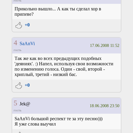
гость
Прикольно вышло... А как ты сделал хор в
припеве?
+0
4
SaAnVi
17.06.2008 11:52
гость
Так же как во всех предыдущих подобных
'деяниях'. :) Напел, используя свои возможности
по изменению голоса. Один - свой, второй -
хриплый, третий - низкий бас.
+0
5
Jek@
18.06.2008 23:50
гость
SaAnVi большой респект те за эту песню)))
Я уже слова выучил