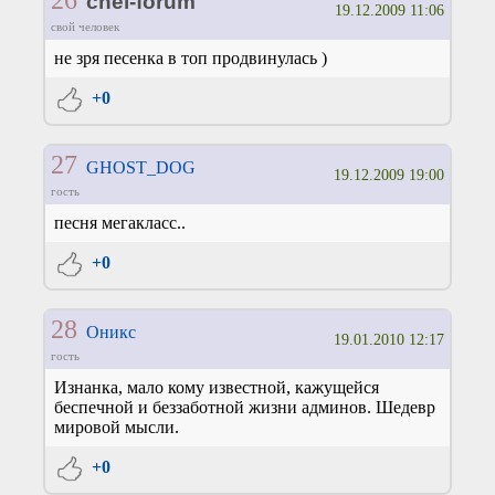
chel-forum
19.12.2009 11:06
свой человек
не зря песенка в топ продвинулась )
+0
27
GHOST_DOG
19.12.2009 19:00
гость
песня мегакласс..
+0
28
Оникс
19.01.2010 12:17
гость
Изнанка, мало кому известной, кажущейся
беспечной и беззаботной жизни админов. Шедевр
мировой мысли.
+0