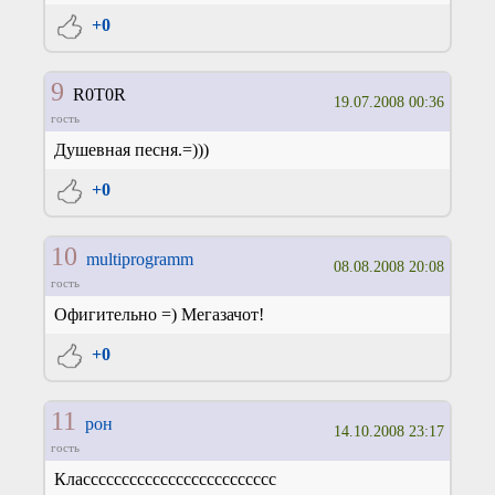
+0
9
R0T0R
19.07.2008 00:36
гость
Душевная песня.=)))
+0
10
multiprogramm
08.08.2008 20:08
гость
Офигительно =) Мегазачот!
+0
11
рон
14.10.2008 23:17
гость
Классссссссссссссссссссссссс