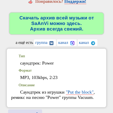
Понравилось?
Поддержи!
Скачать архив всей музыки от
SaAnVi можно здесь.
Архив всегда свежий.
а ещё есть
группа
канал
канал
Тип
саундтрек: Power
Формат
MP3, 103kbps, 2:23
Описание
Саундтрек из игрушки
"Put the block"
,
ремикс на песню "Power" группы Vacuum.