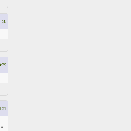
1:50
9:29
4:31
то