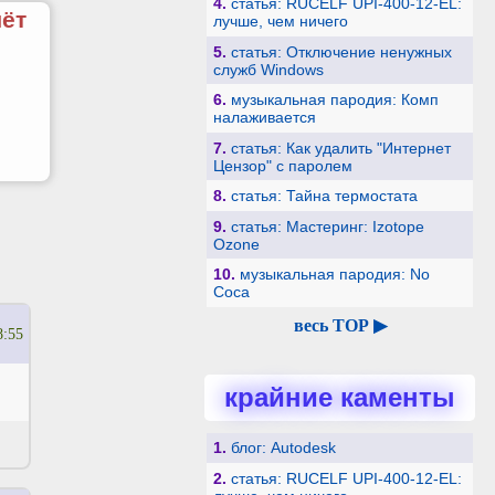
4.
статья: RUCELF UPI-400-12-EL:
чёт
лучше, чем ничего
5.
статья: Отключение ненужных
служб Windows
6.
музыкальная пародия: Комп
налаживается
7.
статья: Как удалить "Интернет
Цензор" с паролем
8.
статья: Тайна термостата
9.
статья: Мастеринг: Izotope
Ozone
10.
музыкальная пародия: No
Coca
весь TOP ▶
8:55
крайние каменты
1.
блог: Autodesk
2.
статья: RUCELF UPI-400-12-EL: