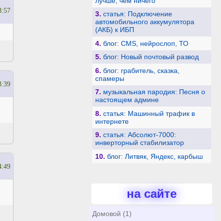
лучше, чем ничего
8:57
3.
статья: Подключение
автомобильного аккумулятора
(АКБ) к ИБП
4.
блог: CMS, нейрослоп, ТО
5.
блог: Новый почтовый развод
6.
блог: грабитель, сказка,
спамеры
3:39
7.
музыкальная пародия: Песня о
настоящем админе
8.
статья: Машинный трафик в
интернете
9.
статья: Абсолют-7000:
инверторный стабилизатор
10.
блог: Литвяк, Яндекс, карбыш
4:49
на сайте
Домовой (1)