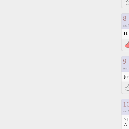
8
свой
Пл
9
tzar
[г
1
свой
>П
А 