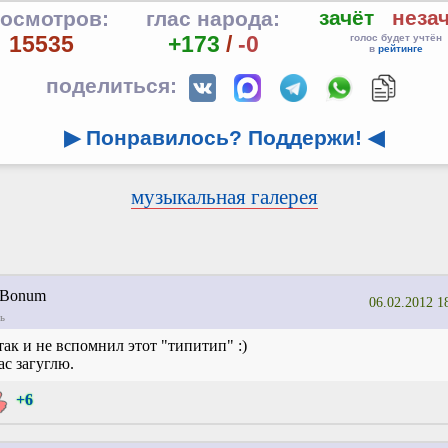
зачёт
неза
осмотров:
глас народа:
15535
+173
/
-0
голос будет учтён
в
рейтинге
поделиться:
▶ Понравилось? Поддержи!
◀
музыкальная галерея
Bonum
06.02.2012 1
ь
так и не вспомнил этот "типитип" :)
с загуглю.
+6