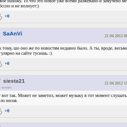
вое нахожу. То что это новое уже всеми разжевано и замучено м
бссно и не волнует:)
+0
1
SaAnVi
21.04.2012 0
к тому, шо оно же по новостям недавно было. А ты, вроде, весьм
гулярно на сайте тусишь. :)
+0
2
siesta21
21.04.2012 1
 человек
 вот так. Может не заметил, может музыку в тот момент слушать
ло низзя.
+0