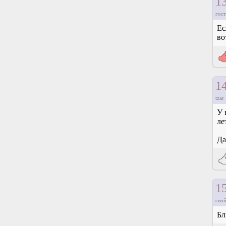
1
гост
Ес
во
1
tzar
У 
ле
Да
1
свой
Бл