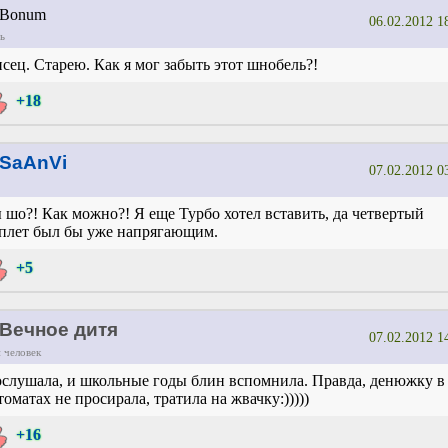
Bonum
06.02.2012 1
ь
сец. Старею. Как я мог забыть этот шнобель?!
+18
SaAnVi
07.02.2012 0
 шо?! Как можно?! Я еще Турбо хотел вставить, да четвертый
плет был бы уже напрягающим.
+5
Вечное дитя
07.02.2012 1
 человек
слушала, и школьные годы блин вспомнила. Правда, денюжку в
томатах не просирала, тратила на жвачку:)))))
+16