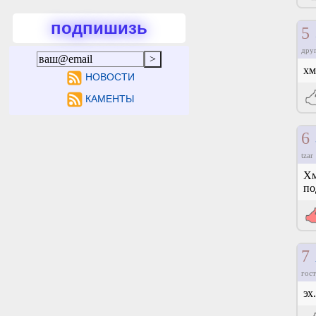
подпишизь
5
дру
хм
НОВОСТИ
КАМЕНТЫ
6
tzar
Хм
по
7
гост
эх