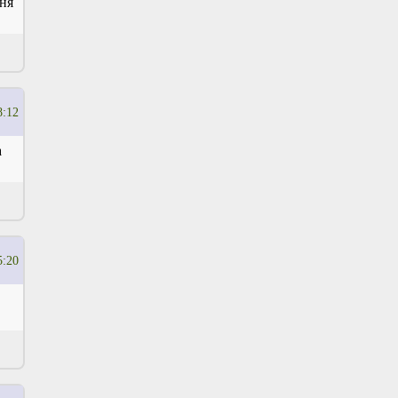
еня
8:12
а
5:20