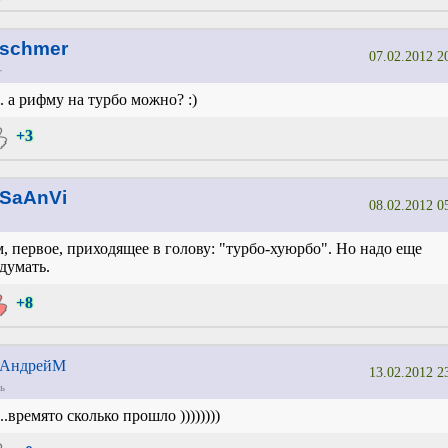
schmer
07.02.2012 2
г
. а рифму на турбо можно? :)
+3
SaAnVi
08.02.2012 0
, первое, приходящее в голову: "турбо-хуюрбо". Но надо еще
думать.
+8
АндрейМ
13.02.2012 2
ь
...времято сколько прошло ))))))))