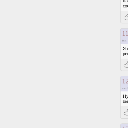
но
со
1
tzar
Я 
ре
1
свой
Ну
бы