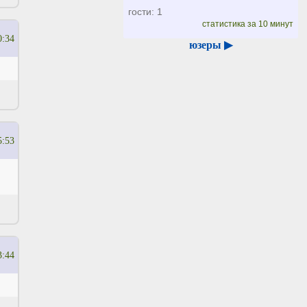
гости: 1
статистика за 10 минут
0:34
юзеры ▶
5:53
3:44