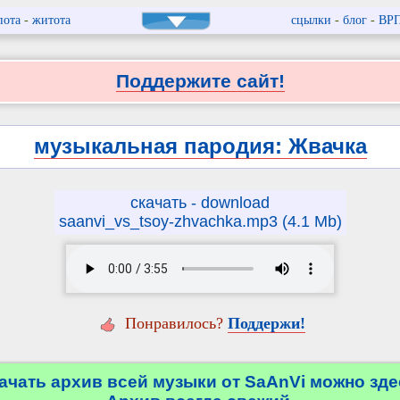
пота
-
житота
сцылки
-
блог
-
ВР
Поддержите сайт!
музыкальная пародия: Жвачка
скачать - download
saanvi_vs_tsoy-zhvachka.mp3 (4.1 Mb)
Понравилось?
Поддержи!
ачать архив всей музыки от SaAnVi можно зде