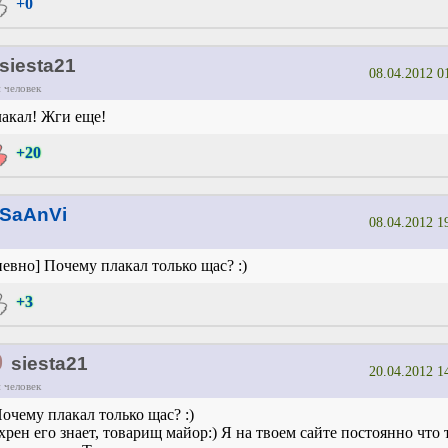
+0
siesta21
08.04.2012 0
 человек
акал! Жги еще!
+20
SaAnVi
08.04.2012 1
невно] Почему плакал только щас? :)
+3
0
siesta21
20.04.2012 1
 человек
очему плакал только щас? :)
хрен его знает, товарищ майор:) Я на твоем сайте постоянно что 