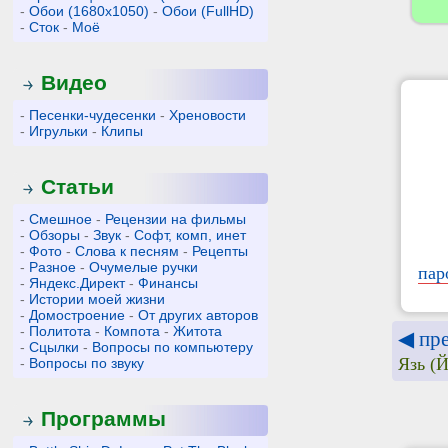
-
Обои (1680x1050)
-
Обои (FullHD)
-
Сток
-
Моё
Видео
-
Песенки-чудесенки
-
Хреновости
-
Игрульки
-
Клипы
Статьи
-
Смешное
-
Рецензии на фильмы
-
Обзоры
-
Звук
-
Софт, комп, инет
-
Фото
-
Слова к песням
-
Рецепты
-
Разное
-
Очумелые ручки
пар
-
Яндекс.Директ
-
Финансы
-
Истории моей жизни
-
Домостроение
-
От других авторов
-
Политота
-
Компота
-
Житота
◀ пр
-
Сцылки
-
Вопросы по компьютеру
Язь (Й
-
Вопросы по звуку
Программы