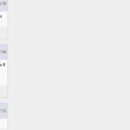
6:58
и
7:09
а 8
7:53