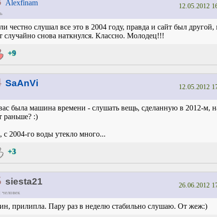
3
Alexfinam
12.05.2012 1
ь
ли честно слушал все это в 2004 году, правда и сайт был другой, 
т случайно снова наткнулся. Классно. Молодец!!!
+9
4
SaAnVi
12.05.2012 1
вас была машина времени - слушать вещь, сделанную в 2012-м, н
т раньше? :)
, с 2004-го воды утекло много...
+3
5
siesta21
26.06.2012 1
 человек
ин, прилипла. Пару раз в неделю стабильно слушаю. От жеж:)