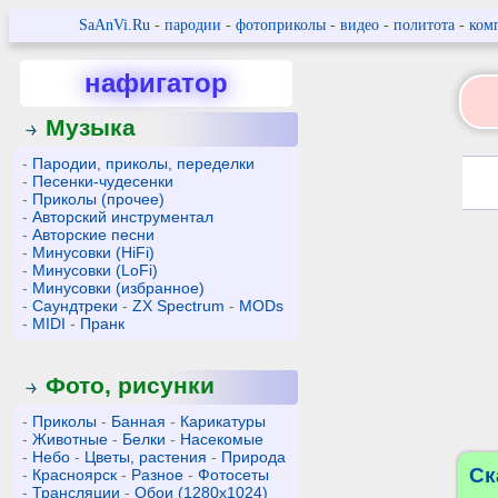
SaAnVi.Ru
-
пародии
-
фотоприколы
-
видео
-
политота
-
ком
нафигатор
Музыка
-
Пародии, приколы, переделки
-
Песенки-чудесенки
-
Приколы (прочее)
-
Авторский инструментал
-
Авторские песни
-
Минусовки (HiFi)
-
Минусовки (LoFi)
-
Минусовки (избранное)
-
Саундтреки
-
ZX Spectrum
-
MODs
-
MIDI
-
Пранк
Фото, рисунки
-
Приколы
-
Банная
-
Карикатуры
-
Животные
-
Белки
-
Насекомые
-
Небо
-
Цветы, растения
-
Природа
Ск
-
Красноярск
-
Разное
-
Фотосеты
-
Трансляции
-
Обои (1280x1024)