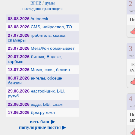
2
ВРПВ
/
думы
последняя трансляция
гост
08.08.2026
Autodesk
Пи
03.08.2026
CMS, нейрослоп, ТО
27.07.2026
грабитель, сказка,
спамеры
3
23.07.2026
МегаФон обманывает
tzar
20.07.2026
Литвяк, Яндекс,
карбыш
Ты
ку
13.07.2026
Момо, своя, бензин
06.07.2026
ангелы, обсешн,
бензин
29.06.2026
настройщик, ЫЫ,
рутуб
4
22.06.2026
воды, ЫЫ, спам
свой
17.06.2026
Дом.ру жжот
По
ав
весь блог ▶
популярные посты ▶