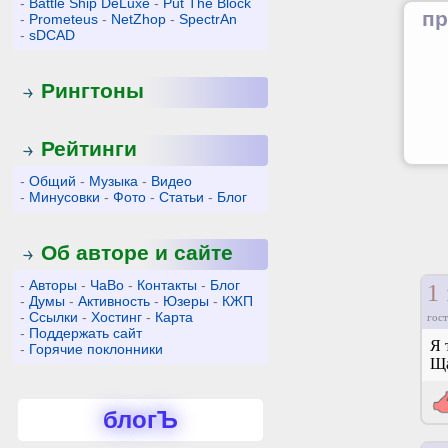
-
Battle Ship DeLuxe
-
Put The Block
пр
-
Prometeus
-
NetZhop
-
SpectrAn
-
sDCAD
Рингтоны
Рейтинги
-
Общий
-
Музыка
-
Видео
-
Минусовки
-
Фото
-
Статьи
-
Блог
Об авторе и сайте
-
Авторы
-
ЧаВо
-
Контакты
-
Блог
1
-
Думы
-
Активность
-
Юзеры
-
КЖП
-
Ссылки
-
Хостинг
-
Карта
гост
-
Поддержать сайт
Я 
-
Горячие поклонники
Ща
блогЪ