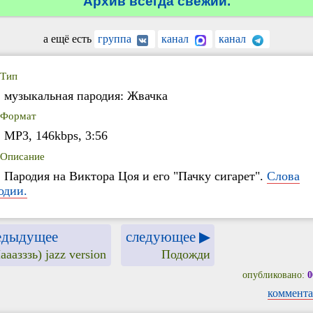
Архив всегда свежий.
а ещё есть
группа
канал
канал
Тип
музыкальная пародия: Жвачка
Формат
MP3, 146kbps, 3:56
Описание
Пародия на Виктора Цоя и его "Пачку сигарет".
Слова
одии.
едыдущее
следующее ▶
ааазззь) jazz version
Подожди
опубликовано:
0
коммента