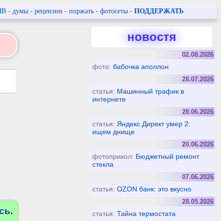
ПВ
-
думы
-
рецензии
-
поржать
-
фотосеты
-
ПОДДЕРЖАТЬ
новостя
02.08.2026
фото:
бабочка аполлон
28.07.2026
статья:
Машинный трафик в
интернете
28.06.2026
статья:
Яндекс.Директ умер 2:
ищем днище
20.06.2026
фотоприкол:
Бюджетный ремонт
стекла
07.06.2026
статья:
OZON банк: это вкусно
28.05.2026
сь.
статья:
Тайна термостата