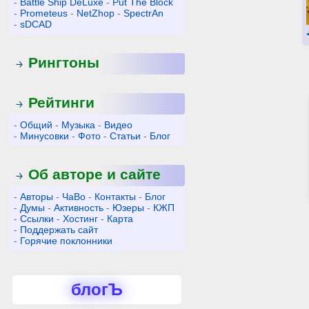
-
Battle Ship DeLuxe
-
Put The Block
-
Prometeus
-
NetZhop
-
SpectrAn
-
sDCAD
Рингтоны
Рейтинги
-
Общий
-
Музыка
-
Видео
-
Минусовки
-
Фото
-
Статьи
-
Блог
Об авторе и сайте
-
Авторы
-
ЧаВо
-
Контакты
-
Блог
-
Думы
-
Активность
-
Юзеры
-
КЖП
-
Ссылки
-
Хостинг
-
Карта
-
Поддержать сайт
-
Горячие поклонники
блогЪ