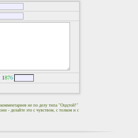
:
1
8
7
6
 комментариев не по делу типа "Оццтой!"
ни - делайте это с чувством, с толком и с