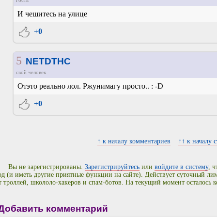
И чешитесь на улице
+0
5
NETDTHC
свой человек
Отэто реально лол. Ржунимагу просто.. : -D
+0
↑ к началу комментариев
↑↑ к началу 
Вы не зарегистрированы.
Зарегистрируйтесь
или
войдите в систему
, 
од (и иметь другие приятные функции на сайте). Действует суточный л
т троллей, школоло-хакеров и спам-ботов. На текущий момент осталось 
Добавить комментарий