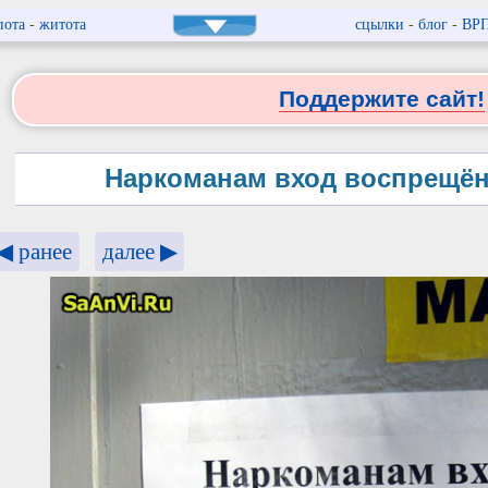
пота
-
житота
сцылки
-
блог
-
ВР
Поддержите сайт!
Наркоманам вход воспрещён. 
◀ ранее
далее ▶