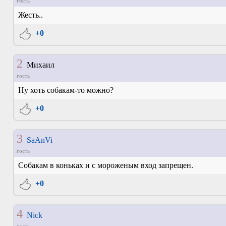
гость
Жесть..
+0
2
Михаил
гость
Ну хоть собакам-то можно?
+0
3
SaAnVi
гость
Собакам в коньках и с мороженым вход запрещен.
+0
4
Nick
гость