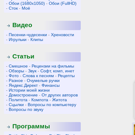
-
Обои (1680x1050)
-
Обои (FullHD)
-
Сток
-
Моё
Видео
-
Песенки-чудесенки
-
Хреновости
-
Игрульки
-
Клипы
Статьи
-
Смешное
-
Рецензии на фильмы
-
Обзоры
-
Звук
-
Софт, комп, инет
-
Фото
-
Слова к песням
-
Рецепты
-
Разное
-
Очумелые ручки
-
Яндекс.Директ
-
Финансы
-
Истории моей жизни
-
Домостроение
-
От других авторов
-
Политота
-
Компота
-
Житота
-
Сцылки
-
Вопросы по компьютеру
-
Вопросы по звуку
Программы