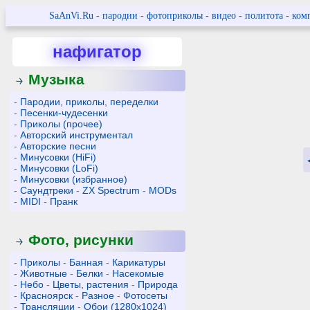
SaAnVi.Ru
-
пародии
-
фотоприколы
-
видео
-
политота
-
ком
нафигатор
Музыка
-
Пародии, приколы, переделки
-
Песенки-чудесенки
-
Приколы (прочее)
-
Авторский инструментал
-
Авторские песни
-
Минусовки (HiFi)
-
Минусовки (LoFi)
-
Минусовки (избранное)
-
Саундтреки
-
ZX Spectrum
-
MODs
-
MIDI
-
Пранк
Фото, рисунки
-
Приколы
-
Банная
-
Карикатуры
-
Животные
-
Белки
-
Насекомые
-
Небо
-
Цветы, растения
-
Природа
-
Красноярск
-
Разное
-
Фотосеты
-
Трансляции
-
Обои (1280x1024)