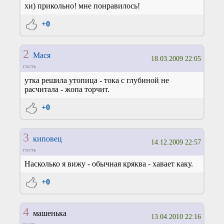
хи) прикольно! мне понравилось!
+0
2
Мася
18.03.2009 22:05
гость
утка решила утопица - тока с глубиной не
расчитала - жопа торчит.
+0
3
киповец
14.12.2009 22:57
гость
Насколько я вижу - обычная кряква - хавает каку.
+0
4
машенька
13.04.2010 22:16
гость