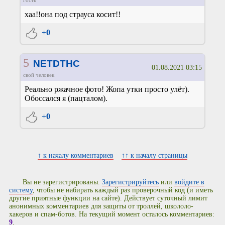
хаа!!она под страуса косит!!
+0
5
NETDTHC
01.08.2021 03:15
свой человек
Реально ржачное фото! Жопа утки просто улёт).
Обоссался я (пацталом).
+0
↑ к началу комментариев
↑↑ к началу страницы
Вы не зарегистрированы.
Зарегистрируйтесь
или
войдите в
систему
, чтобы не набирать каждый раз проверочный код (и иметь
другие приятные функции на сайте). Действует суточный лимит
анонимных комментариев для защиты от троллей, школоло-
хакеров и спам-ботов. На текущий момент осталось комментариев:
9
.