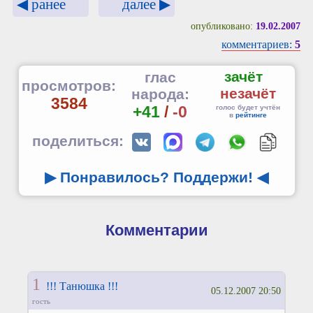
◀ ранее
далее ▶
опубликовано:
19.02.2007
комментариев:
5
зачёт
глас
просмотров:
незачёт
народа:
3584
+41
/
-0
голос будет учтён
в
рейтинге
поделиться:
▶ Понравилось? Поддержи!
◀
Комментарии
1
!!! Танюшка !!!
05.12.2007 20:50
гость