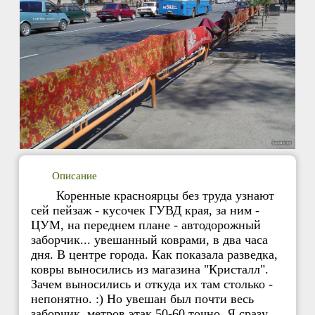
Описание
Коренные красноярцы без труда узнают
сей пейзаж - кусочек ГУВД края, за ним -
ЦУМ, на переднем плане - автодорожный
заборчик... увешанный коврами, в два часа
дня. В центре города. Как показала разведка,
ковры выносились из магазина "Кристалл".
Зачем выносились и откуда их там столько -
непонятно. :) Но увешан был почти весь
заборчик, метров этак 50-60 точно. Я сразу