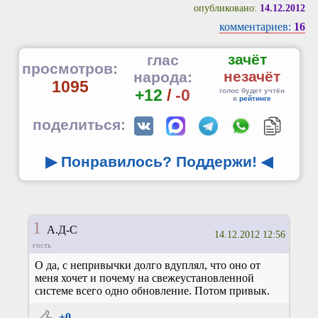
опубликовано:
14.12.2012
комментариев:
16
зачёт
глас
просмотров:
незачёт
народа:
1095
+12
/
-0
голос будет учтён
в
рейтинге
поделиться:
▶ Понравилось? Поддержи!
◀
1
А.Д-С
14.12.2012 12:56
гость
О да, с непривычки долго вдуплял, что оно от
меня хочет и почему на свежеустановленной
системе всего одно обновление. Потом привык.
+0