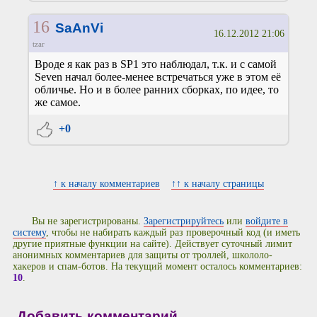
16
SaAnVi
16.12.2012 21:06
tzar
Вроде я как раз в SP1 это наблюдал, т.к. и с самой
Seven начал более-менее встречаться уже в этом её
обличье. Но и в более ранних сборках, по идее, то
же самое.
+0
↑ к началу комментариев
↑↑ к началу страницы
Вы не зарегистрированы.
Зарегистрируйтесь
или
войдите в
систему
, чтобы не набирать каждый раз проверочный код (и иметь
другие приятные функции на сайте). Действует суточный лимит
анонимных комментариев для защиты от троллей, школоло-
хакеров и спам-ботов. На текущий момент осталось комментариев:
10
.
Добавить комментарий