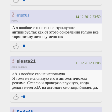
2
artem81
14.12.2012 23:50
гость
А я вообще его не использую,лучше
антивирус,так как от этого обновления только всё
тормозит,ну лично у меня так
+0
3
siesta21
15.12.2012 11:08
свой человек
>А я вообще его не использую
Я тоже не использую его в автоматическом
режиме. Ставлю и проверяю вручную, когда
делать нечего:)А на автомате оно задалбывает, да.
+0
4
SaAnVi