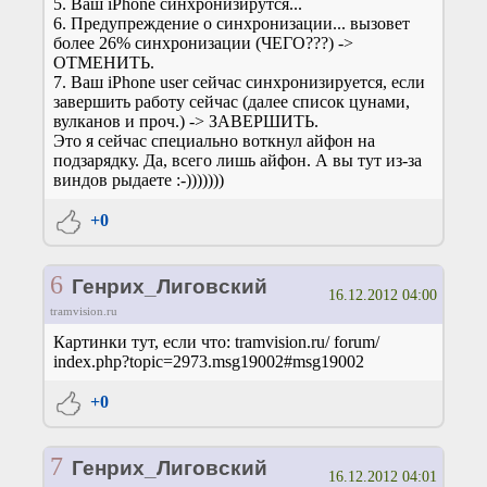
5. Ваш iPhone синхронизирутся...
6. Предупреждение о синхронизации... вызовет
более 26% синхронизации (ЧЕГО???) ->
ОТМЕНИТЬ.
7. Ваш iPhone user сейчас синхронизируется, если
завершить работу сейчас (далее список цунами,
вулканов и проч.) -> ЗАВЕРШИТЬ.
Это я сейчас специально воткнул айфон на
подзарядку. Да, всего лишь айфон. А вы тут из-за
виндов рыдаете :-)))))))
+0
6
Генрих_Лиговский
16.12.2012 04:00
tramvision.ru
Картинки тут, если что: tramvision.ru/ forum/
index.php?topic=2973.msg19002#msg19002
+0
7
Генрих_Лиговский
16.12.2012 04:01