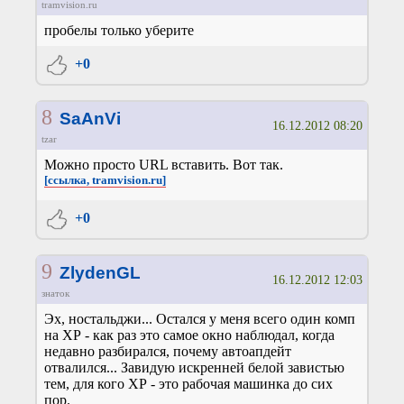
tramvision.ru
пробелы только уберите
+0
8
SaAnVi
16.12.2012 08:20
tzar
Можно просто URL вставить. Вот так.
[ссылка, tramvision.ru]
+0
9
ZlydenGL
16.12.2012 12:03
знаток
Эх, ностальджи... Остался у меня всего один комп
на ХР - как раз это самое окно наблюдал, когда
недавно разбирался, почему автоапдейт
отвалился... Завидую искренней белой завистью
тем, для кого ХР - это рабочая машинка до сих
пор.