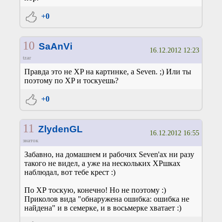
+0
10
SaAnVi
16.12.2012 12:23
tzar
Правда это не XP на картинке, а Seven. ;) Или ты
поэтому по XP и тоскуешь?
+0
11
ZlydenGL
16.12.2012 16:55
знаток
Забавно, на домашнем и рабочих Seven'ах ни разу
такого не видел, а уже на нескольких ХРшках
наблюдал, вот тебе крест :)
По ХР тоскую, конечно! Но не поэтому :)
Приколов вида "обнаружена ошибка: ошибка не
найдена" и в семерке, и в восьмерке хватает :)