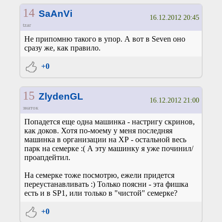
14
SaAnVi
16.12.2012 20:45
tzar
Не припомню такого в упор. А вот в Seven оно
сразу же, как правило.
+0
15
ZlydenGL
16.12.2012 21:00
знаток
Попадется еще одна машинка - настригу скринов,
как доков. Хотя по-моему у меня последняя
машинка в организации на ХР - остальной весь
парк на семерке :( А эту машинку я уже починил/
проапдейтил.
На семерке тоже посмотрю, ежели придется
переустанавливать :) Только поясни - эта фишка
есть и в SP1, или только в "чистой" семерке?
+0