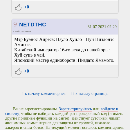
+0
9
NETDTHC
31.07.2021 02:29
свой человек
Мэр Буэнос-Айреса: Пауло Хуйло - Пуй Пиздонэс
Амигос.
Китайский император 16-го века до нашей эры:
Хуй сунь в чай.
Японский мастер единоборств: Пиздато Ямамото.
+0
↑ к началу комментариев
↑↑ к началу страницы
Вы не зарегистрированы.
Зарегистрируйтесь
или
войдите в
систему
, чтобы не набирать каждый раз проверочный код (и иметь
другие приятные функции на сайте). Действует суточный лимит
анонимных комментариев для защиты от троллей, школоло-
хакеров и спам-ботов. На текущий момент осталось комментариев: