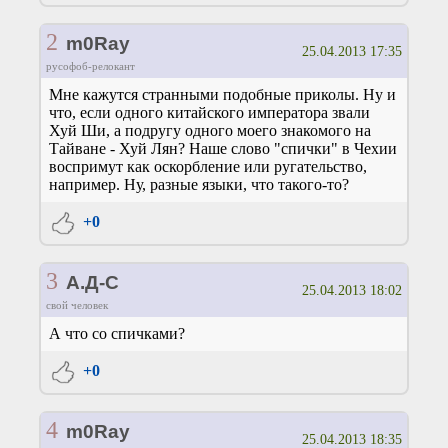
2
m0Ray
25.04.2013 17:35
русофоб-релокант
Мне кажутся странными подобные приколы. Ну и
что, если одного китайского императора звали
Хуй Ши, а подругу одного моего знакомого на
Тайване - Хуй Лян? Наше слово "спички" в Чехии
воспримут как оскорбление или ругательство,
например. Ну, разные языки, что такого-то?
+0
3
А.Д-С
25.04.2013 18:02
свой человек
А что со спичками?
+0
4
m0Ray
25.04.2013 18:35