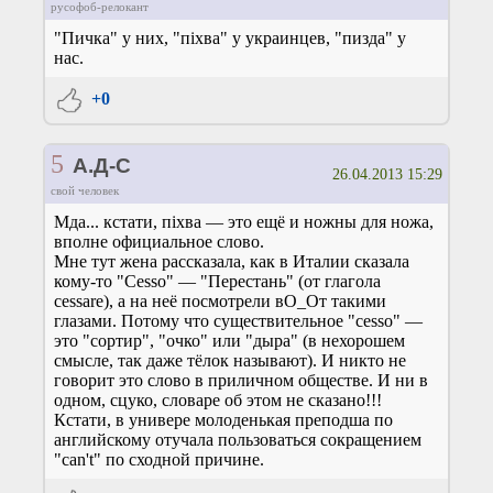
русофоб-релокант
"Пичка" у них, "пiхва" у украинцев, "пизда" у
нас.
+0
5
А.Д-С
26.04.2013 15:29
свой человек
Мда... кстати, пiхва — это ещё и ножны для ножа,
вполне официальное слово.
Мне тут жена рассказала, как в Италии сказала
кому-то "Cesso" — "Перестань" (от глагола
cessare), а на неё посмотрели вО_От такими
глазами. Потому что существительное "cesso" —
это "сортир", "очко" или "дыра" (в нехорошем
смысле, так даже тёлок называют). И никто не
говорит это слово в приличном обществе. И ни в
одном, сцуко, словаре об этом не сказано!!!
Кстати, в универе молоденькая преподша по
английскому отучала пользоваться сокращением
"can't" по сходной причине.