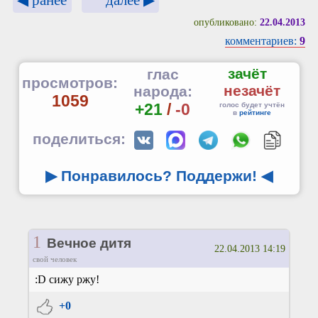
опубликовано:
22.04.2013
комментариев:
9
зачёт
глас
просмотров:
незачёт
народа:
1059
+21
/
-0
голос будет учтён
в
рейтинге
поделиться:
▶ Понравилось? Поддержи!
◀
1
Вечное дитя
22.04.2013 14:19
свой человек
:D сижу ржу!
+0