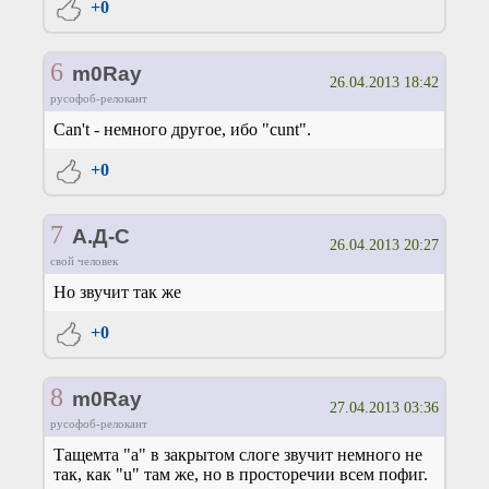
+0
6
m0Ray
26.04.2013 18:42
русофоб-релокант
Can't - немного другое, ибо "cunt".
+0
7
А.Д-С
26.04.2013 20:27
свой человек
Но звучит так же
+0
8
m0Ray
27.04.2013 03:36
русофоб-релокант
Тащемта "a" в закрытом слоге звучит немного не
так, как "u" там же, но в просторечии всем пофиг.