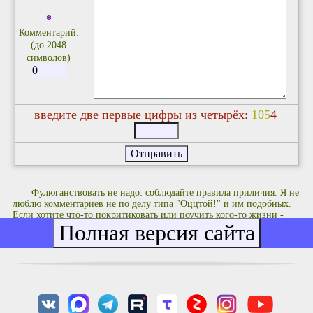
*
Комментарий:
(до 2048
символов)
введите две первые цифры из четырёх:
1
0
5
4
Фулюганствовать не надо: соблюдайте правила приличия. Я не
люблю комментариев не по делу типа "Оццтой!" и им подобных.
Если хотите что-то покритиковать или поучить кого-то жизни -
делайте это с чувством, с толком и с расстановкой.