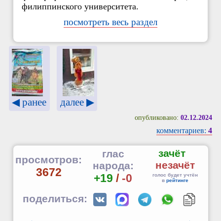
филиппинского университета.
посмотреть весь раздел
◀ ранее
далее ▶
опубликовано:
02.12.2024
комментариев:
4
зачёт
глас
просмотров:
незачёт
народа:
3672
+19
/
-0
голос будет учтён
в
рейтинге
поделиться: