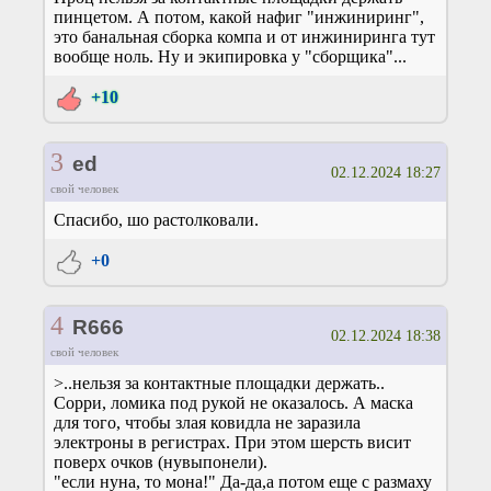
пинцетом. А потом, какой нафиг "инжиниринг",
это банальная сборка компа и от инжиниринга тут
вообще ноль. Ну и экипировка у "сборщика"...
+10
3
ed
02.12.2024 18:27
свой человек
Спасибо, шо растолковали.
+0
4
R666
02.12.2024 18:38
свой человек
>..нельзя за контактные площадки держать..
Сорри, ломика под рукой не оказалось. А маска
для того, чтобы злая ковидла не заразила
электроны в регистрах. При этом шерсть висит
поверх очков (нувыпонели).
"если нуна, то мона!" Да-да,а потом еще с размаху