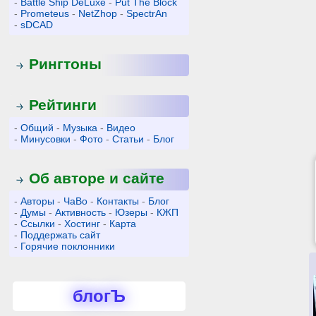
-
Battle Ship DeLuxe
-
Put The Block
-
Prometeus
-
NetZhop
-
SpectrAn
-
sDCAD
Рингтоны
Рейтинги
-
Общий
-
Музыка
-
Видео
-
Минусовки
-
Фото
-
Статьи
-
Блог
Об авторе и сайте
-
Авторы
-
ЧаВо
-
Контакты
-
Блог
-
Думы
-
Активность
-
Юзеры
-
КЖП
-
Ссылки
-
Хостинг
-
Карта
-
Поддержать сайт
-
Горячие поклонники
блогЪ