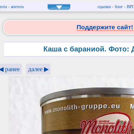
пота
-
житота
сцылки
-
блог
-
ВР
Поддержите сайт!
Каша с бараниой. Фото:
◀ ранее
далее ▶