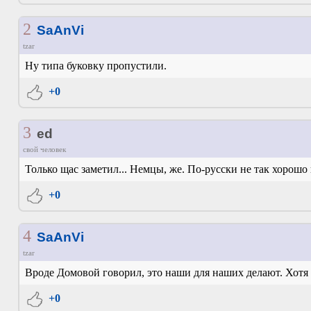
2
SaAnVi
tzar
Ну типа буковку пропустили.
+0
3
ed
свой человек
Только щас заметил... Немцы, же. По-русски не так хорошо
+0
4
SaAnVi
tzar
Вроде Домовой говорил, это наши для наших делают. Хотя
+0