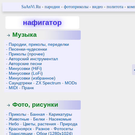
SaAnVi.Ru
-
пародии
-
фотоприколы
-
видео
-
политота
-
ком
нафигатор
Музыка
-
Пародии, приколы, переделки
-
Песенки-чудесенки
-
Приколы (прочее)
-
Авторский инструментал
-
Авторские песни
-
Минусовки (HiFi)
-
Минусовки (LoFi)
-
Минусовки (избранное)
-
Саундтреки
-
ZX Spectrum
-
MODs
-
MIDI
-
Пранк
Фото, рисунки
-
Приколы
-
Банная
-
Карикатуры
-
Животные
-
Белки
-
Насекомые
-
Небо
-
Цветы, растения
-
Природа
-
Красноярск
-
Разное
-
Фотосеты
-
Трансляции
-
Обои (1280x1024)