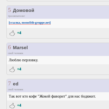
5
Домовой
троллепатолог
[ссылка, monolith-gruppe.net]
+4
6
Marsel
свой человек
Люблю перловку.
+4
7
ed
свой человек
Так вот кто кофе "Жокей фаворит" для нас бодяжит.
+4