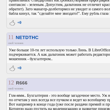
правильных/ стандартных настройках) корявая орфография
синтаксис - зеленым. Допустим, дальтоник не отличит крас
обратит). Зато манагер-долботормоз не увидит и самого во
бабла кинул, так "сделайте мне звиздато!". Ему рубль глаза 
+0
11
NETDTHC
свой человек
Уже больше 10-ти лет использую только Линь. В LibreOffi
подчеркивается. А как дальтоник может работать редакторо
мошенник - бухгалтером..
+0
12
R666
свой человек
Гхм-ммм.. Бухгалтерия - это вообще загадочное место. Уж н
по отчетам у них всегда все пучком и ведет ко всеобщему 
Вот например в конце года (уже после раздачи премий и пр.
Которую надо пустить на модернизацию и развитие произво