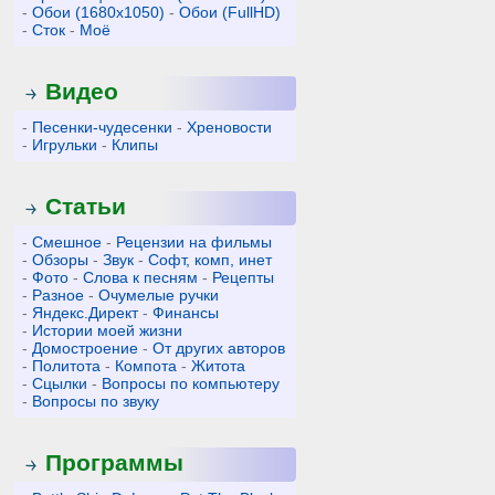
-
Обои (1680x1050)
-
Обои (FullHD)
-
Сток
-
Моё
Видео
-
Песенки-чудесенки
-
Хреновости
-
Игрульки
-
Клипы
Статьи
-
Смешное
-
Рецензии на фильмы
-
Обзоры
-
Звук
-
Софт, комп, инет
-
Фото
-
Слова к песням
-
Рецепты
-
Разное
-
Очумелые ручки
-
Яндекс.Директ
-
Финансы
-
Истории моей жизни
-
Домостроение
-
От других авторов
-
Политота
-
Компота
-
Житота
-
Сцылки
-
Вопросы по компьютеру
-
Вопросы по звуку
Программы