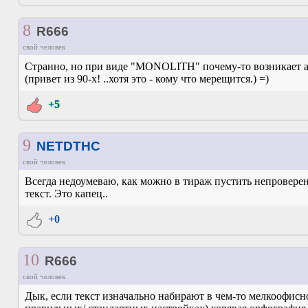
8
R666
свой человек
Странно, но при виде "MONOLITH" почему-то возникает 
(привет из 90-х! ..хотя это - кому что мерещится.) =)
+5
9
NETDTHC
свой человек
Всегда недоумеваю, как можно в тираж пустить непровер
текст. Это капец..
+0
10
R666
свой человек
Дык, если текст изначально набирают в чем-то мелкоофисно