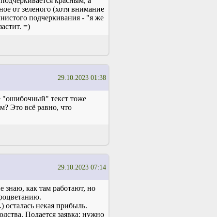
 подчеркивается красным, а
ное от зеленого (хотя внимание
лнистого подчеркивания - "я же
застит. =)
29.10.2023 01:38
ce "ошибочный" текст тоже
м? Это всё равно, что
29.10.2023 07:14
е знаю, как там работают, но
процветанию.
) осталась некая прибыль.
дства. Подается заявка: нужно