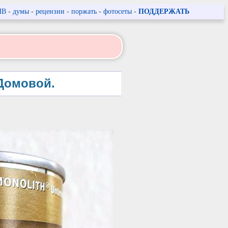
ПВ
-
думы
-
рецензии
-
поржать
-
фотосеты
-
ПОДДЕРЖАТЬ
 Домовой.