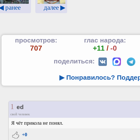
далее ▶
◀ ранее
просмотров:
глас народа:
707
+11
/
-0
поделиться:
▶ Понравилось? Подде
1
ed
свой человек
Я чёт прикола не понял.
+0