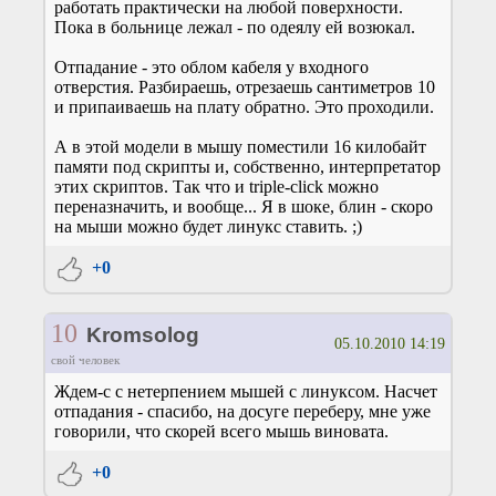
работать практически на любой поверхности.
Пока в больнице лежал - по одеялу ей возюкал.
Отпадание - это облом кабеля у входного
отверстия. Разбираешь, отрезаешь сантиметров 10
и припаиваешь на плату обратно. Это проходили.
А в этой модели в мышу поместили 16 килобайт
памяти под скрипты и, собственно, интерпретатор
этих скриптов. Так что и triple-click можно
переназначить, и вообще... Я в шоке, блин - скоро
на мыши можно будет линукс ставить. ;)
+0
10
Kromsolog
05.10.2010 14:19
свой человек
Ждем-с с нетерпением мышей с линуксом. Насчет
отпадания - спасибо, на досуге переберу, мне уже
говорили, что скорей всего мышь виновата.
+0