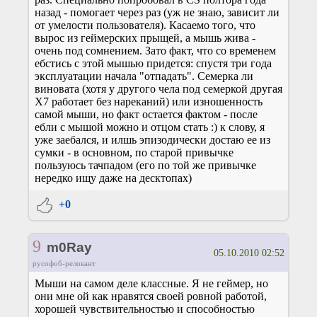
назад - помогает через раз (уж не знаю, зависит ли
от умелости пользователя). Касаемо того, что
вырос из геймерских прыщей, а мышь жива -
очень под сомнением. Зато факт, что со временем
ебстись с этой мышью придется: спустя три года
эксплуатации начала "отпадать". Семерка ли
виновата (хотя у другого чела под семеркой другая
Х7 работает без нареканий) или изношенность
самой мыши, но факт остается фактом - после
ебли с мышой можно и отцом стать :) к слову, я
уже заебался, и илшь эпизодически достаю ее из
сумки - в основном, по старой привычке
пользуюсь тачпадом (его по той же привычке
нередко ищу даже на десктопах)
+0
9
m0Ray
05.10.2010 02:52
русофоб-релокант
Мыши на самом деле классные. Я не геймер, но
они мне ой как нравятся своей ровной работой,
хорошей чувствительностью и способностью