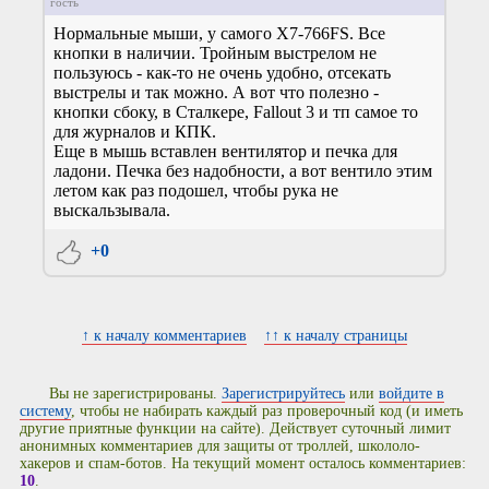
гость
Нормальные мыши, у самого X7-766FS. Все
кнопки в наличии. Тройным выстрелом не
пользуюсь - как-то не очень удобно, отсекать
выстрелы и так можно. А вот что полезно -
кнопки сбоку, в Сталкере, Fallout 3 и тп самое то
для журналов и КПК.
Еще в мышь вставлен вентилятор и печка для
ладони. Печка без надобности, а вот вентило этим
летом как раз подошел, чтобы рука не
выскальзывала.
+0
↑ к началу комментариев
↑↑ к началу страницы
Вы не зарегистрированы.
Зарегистрируйтесь
или
войдите в
систему
, чтобы не набирать каждый раз проверочный код (и иметь
другие приятные функции на сайте). Действует суточный лимит
анонимных комментариев для защиты от троллей, школоло-
хакеров и спам-ботов. На текущий момент осталось комментариев:
10
.