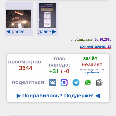
◀ ранее
далее ▶
опубликовано:
03.10.2010
комментариев:
13
зачёт
глас
просмотров:
незачёт
народа:
3544
+31
/
-0
голос будет учтён
в
рейтинге
поделиться:
▶ Понравилось? Поддержи!
◀