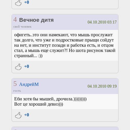
+0
4
Вечное дитя
04.10.2010 03:17
свой человек
офигеть..это они намекают, что мышь прослужит
так долго, что уже и подростковые прыщи сойдут
на нет, и институт позади и работка есть, и отцом
стал, а мышь еще служит?! Но шота рисунок такой
странный... :))
+0
5
АндрейМ
04.10.2010 09:19
гость
Еби хотя бы мышей, дрочила.)))))))))
Вот це хороший девиз)))
+0