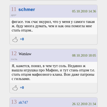
11
schmer
05.10.2010 14:36
друг
фигасе. ток счас вкурил, что у меня у самого такая
ж. буду многа думать, чем и как она помогла мне
стать отцом..
+0
12
Watslaw
08.10.2010 18:05
гость
Я, кажется, понял, в чем тут соль. Недавно ж
вышла игрушка про Мафию, и тут стань отцом т.е.
стать отцом мафиозного клана. Вон даже патроны
с гильзами.
+0
13
ak747
26.12.2010 21:34