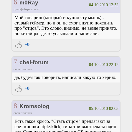
6
m0Ray
04.10.2010 12:52
русофоб-релокант
Мой товарищ (который и купил эту мышь) -
старый геймер, но и он не смог внятно пояснить
про "отцов". Это слово, видимо, не везде принято,
но китайцы где-то услышали и написали.
+0
7
chel-forum
04.10.2010 22:12
свой человек
да, будем так говорить, написали какую-то херню.
+0
8
Kromsolog
05.10.2010 02:03
свой человек
Есть такое крысо. "Стать отцом" предлагают за
счет кнопки triple-klick, типа три выстрела за один
раз. Специально попробовал в CS полтора года