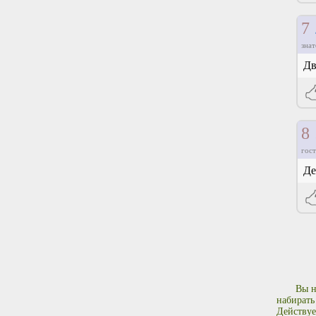
7
знат
Дв
8
гост
Де
Вы н
набирать
Действуе