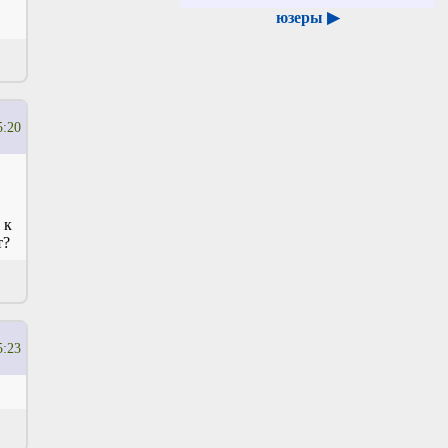
юзеры ▶
5:20
 к
т?
5:23