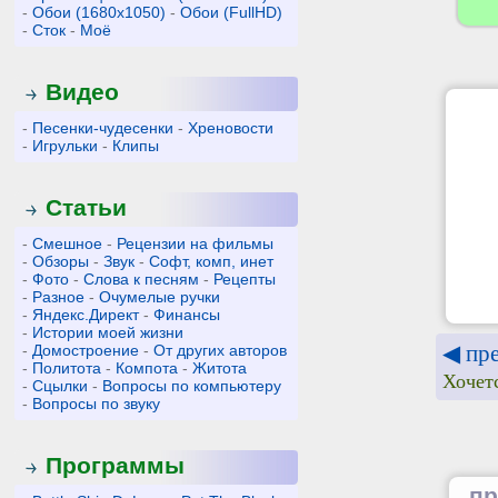
-
Обои (1680x1050)
-
Обои (FullHD)
-
Сток
-
Моё
Видео
-
Песенки-чудесенки
-
Хреновости
-
Игрульки
-
Клипы
Статьи
-
Смешное
-
Рецензии на фильмы
-
Обзоры
-
Звук
-
Софт, комп, инет
-
Фото
-
Слова к песням
-
Рецепты
-
Разное
-
Очумелые ручки
-
Яндекс.Директ
-
Финансы
-
Истории моей жизни
◀ пр
-
Домостроение
-
От других авторов
-
Политота
-
Компота
-
Житота
Хочет
-
Сцылки
-
Вопросы по компьютеру
-
Вопросы по звуку
Программы
пр