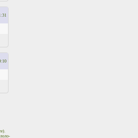
1:31
0:10
е).
лоло-