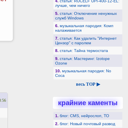
4.
статья: RUCELF UPI-400-12-EL:
лучше, чем ничего
5.
статья: Отключение ненужных
служб Windows
6.
музыкальная пародия: Комп
налаживается
7.
статья: Как удалить "Интернет
Цензор" с паролем
8.
статья: Тайна термостата
9.
статья: Мастеринг: Izotope
Ozone
10.
музыкальная пародия: No
Coca
весь TOP ▶
3:56
крайние каменты
1.
блог: CMS, нейрослоп, ТО
2.
блог: Новый почтовый развод