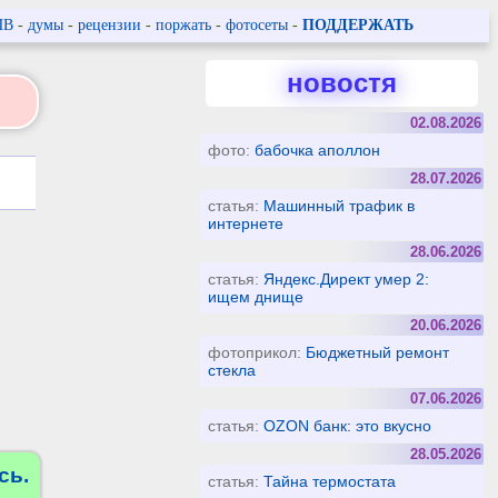
ПВ
-
думы
-
рецензии
-
поржать
-
фотосеты
-
ПОДДЕРЖАТЬ
новостя
02.08.2026
фото:
бабочка аполлон
28.07.2026
статья:
Машинный трафик в
интернете
28.06.2026
статья:
Яндекс.Директ умер 2:
ищем днище
20.06.2026
фотоприкол:
Бюджетный ремонт
стекла
07.06.2026
статья:
OZON банк: это вкусно
28.05.2026
сь.
статья:
Тайна термостата