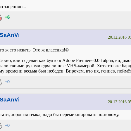
о зацепило...
+6
SaAnVi
20.12.2016 0
го ж его искать. Это ж классика!©
бавно, клип сделан как будто в Adobe Premiere 0.0.1alpha, видимо
лали своими руками едва ли не с VHS-камерой. Хотя тот же Бард
му времени весьма был небеден. Впрочем, кто их, гениев, поймё
+0
SaAnVi
20.12.2016 0
тати, хорошая темка, надо бы перемикшировать по-новому.
+0