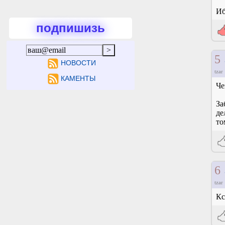
Иб
подпишизь
5
НОВОСТИ
tzar
КАМЕНТЫ
Че
За
де
то
6
tzar
Кс