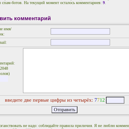
и спам-ботов. На текущий момент осталось комментариев:
9
.
вить комментарий
е имя/
ик:
ail:
ентарий:
 2048
олов)
введите две первые цифры из четырёх:
7
7
1
2
ганствовать не надо: соблюдайте правила приличия. Я не люблю коммен