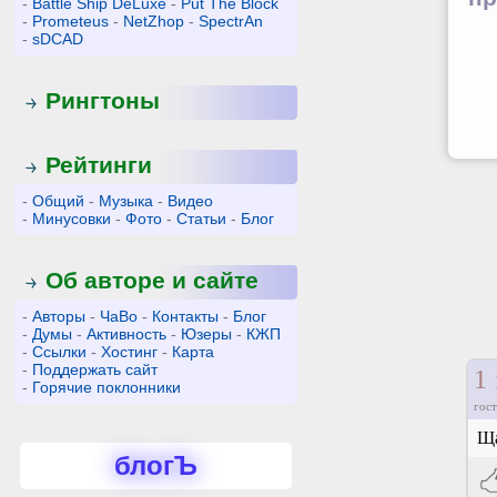
-
Battle Ship DeLuxe
-
Put The Block
-
Prometeus
-
NetZhop
-
SpectrAn
-
sDCAD
Рингтоны
Рейтинги
-
Общий
-
Музыка
-
Видео
-
Минусовки
-
Фото
-
Статьи
-
Блог
Об авторе и сайте
-
Авторы
-
ЧаВо
-
Контакты
-
Блог
-
Думы
-
Активность
-
Юзеры
-
КЖП
-
Ссылки
-
Хостинг
-
Карта
-
Поддержать сайт
1
-
Горячие поклонники
гост
Ща
блогЪ