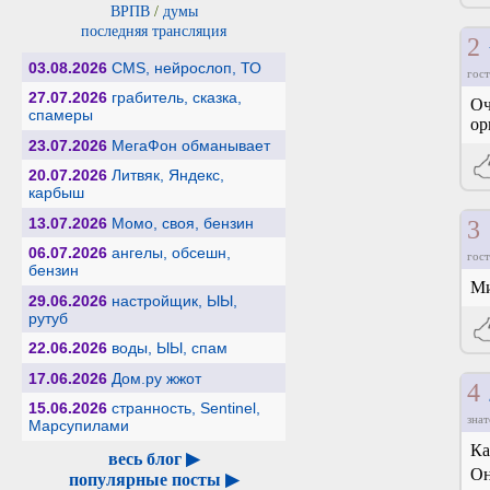
ВРПВ
/
думы
последняя трансляция
2
03.08.2026
CMS, нейрослоп, ТО
гост
27.07.2026
грабитель, сказка,
Оч
спамеры
ор
23.07.2026
МегаФон обманывает
20.07.2026
Литвяк, Яндекс,
карбыш
13.07.2026
Момо, своя, бензин
3
06.07.2026
ангелы, обсешн,
гост
бензин
Ми
29.06.2026
настройщик, ЫЫ,
рутуб
22.06.2026
воды, ЫЫ, спам
17.06.2026
Дом.ру жжот
4
15.06.2026
странность, Sentinel,
знат
Марсупилами
Ка
весь блог ▶
Он
популярные посты ▶