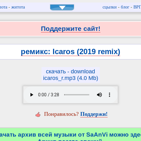
пота
-
житота
сцылки
-
блог
-
ВР
Поддержите сайт!
ремикс: Icaros (2019 remix)
скачать - download
icaros_r.mp3 (4.0 Mb)
Понравилось?
Поддержи!
ачать архив всей музыки от SaAnVi можно зде