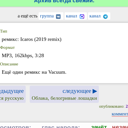
Архив всегда свежий.
а ещё есть
группа
канал
канал
Тип
ремикс: Icaros (2019 remix)
Формат
MP3, 162kbps, 3:28
Описание
Ещё один ремикс на Vacuum.
едыдущее
следующее ▶
ся русскую
Облака, белогривые лошадки
опубликовано:
2
коммент
зачёт
неза
осмотров:
глас народа: