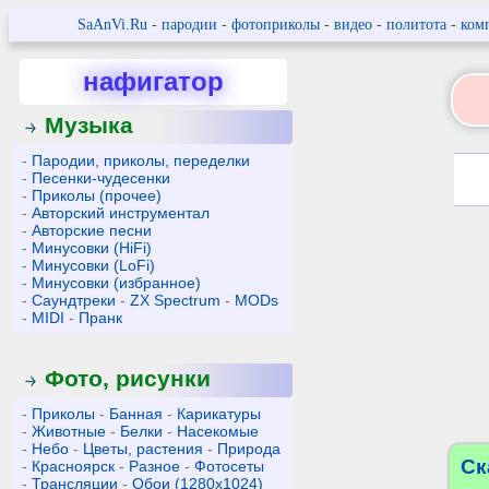
SaAnVi.Ru
-
пародии
-
фотоприколы
-
видео
-
политота
-
ком
нафигатор
Музыка
-
Пародии, приколы, переделки
-
Песенки-чудесенки
-
Приколы (прочее)
-
Авторский инструментал
-
Авторские песни
-
Минусовки (HiFi)
-
Минусовки (LoFi)
-
Минусовки (избранное)
-
Саундтреки
-
ZX Spectrum
-
MODs
-
MIDI
-
Пранк
Фото, рисунки
-
Приколы
-
Банная
-
Карикатуры
-
Животные
-
Белки
-
Насекомые
-
Небо
-
Цветы, растения
-
Природа
Ск
-
Красноярск
-
Разное
-
Фотосеты
-
Трансляции
-
Обои (1280x1024)