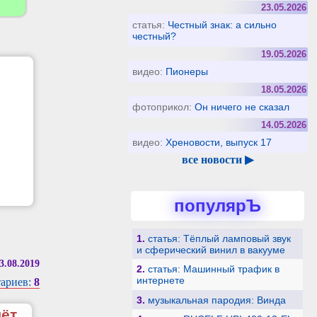
23.05.2026
статья:
Честный знак: а сильно
честный?
19.05.2026
видео:
Пионеры
18.05.2026
фотоприкол:
Он ничего не сказал
14.05.2026
видео:
Хреновости, выпуск 17
все новости ▶
популярЪ
1.
статья: Тёплый ламповый звук
и сферический винил в вакууме
3.08.2019
2.
статья: Машинный трафик в
интернете
ариев:
8
3.
музыкальная пародия: Винда
чёт