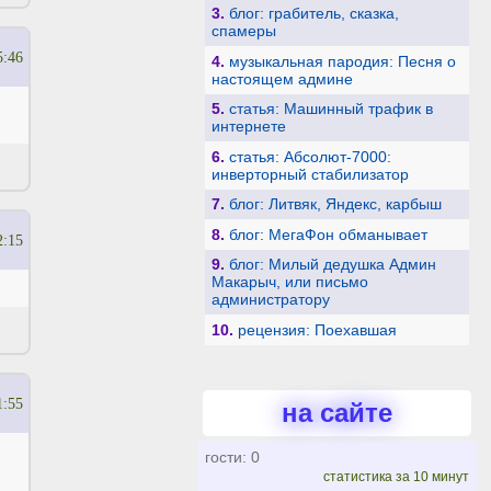
3.
блог: грабитель, сказка,
спамеры
5:46
4.
музыкальная пародия: Песня о
настоящем админе
5.
статья: Машинный трафик в
интернете
6.
статья: Абсолют-7000:
инверторный стабилизатор
7.
блог: Литвяк, Яндекс, карбыш
8.
блог: МегаФон обманывает
2:15
9.
блог: Милый дедушка Админ
Макарыч, или письмо
администратору
10.
рецензия: Поехавшая
1:55
на сайте
гости: 0
статистика за 10 минут