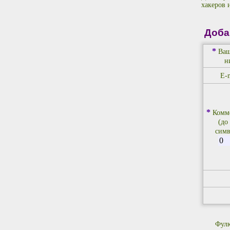
хакеров 
Доба
*
Ваш
н
E-m
*
Комм
(до
симв
Фулю