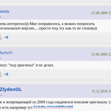
tamila
21.08.2009 1
ь
ень интересно))) Мне понравилось, а можно попросить
игинальную версию.....просто под эту как-то не споешь))
+0
SaAnVi
21.08.2009 2
ь
нус "под оригинал" я не делал.
+0
ZlydenGL
15.12.2016 1
ок
к и вопрощающий из 2009 года озадачился поиском оригинала :)
[ссылка, www.youtube.com]
 есть например тут