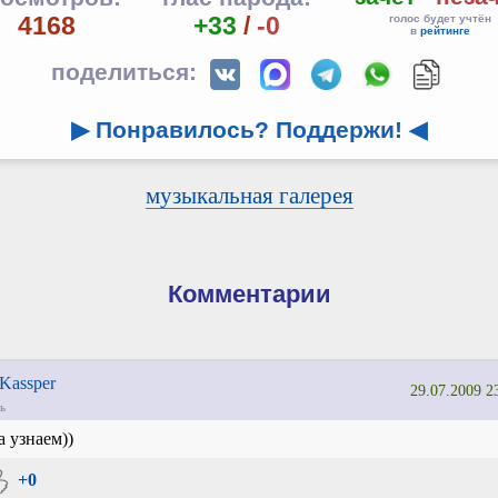
4168
+33
/
-0
голос будет учтён
в
рейтинге
поделиться:
▶ Понравилось? Поддержи!
◀
музыкальная галерея
Комментарии
Kassper
29.07.2009 2
ь
 узнаем))
+0