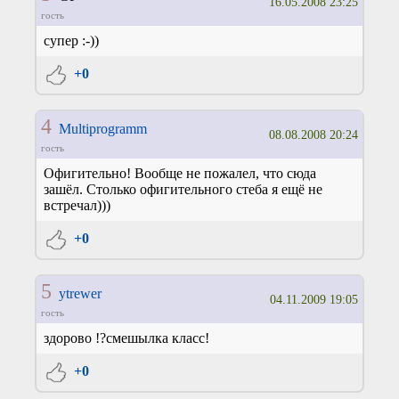
16.05.2008 23:25
гость
супер :-))
+0
4
Multiprogramm
08.08.2008 20:24
гость
Офигительно! Вообще не пожалел, что сюда
зашёл. Столько офигительного стеба я ещё не
встречал)))
+0
5
ytrewer
04.11.2009 19:05
гость
здорово !?смешылка класс!
+0