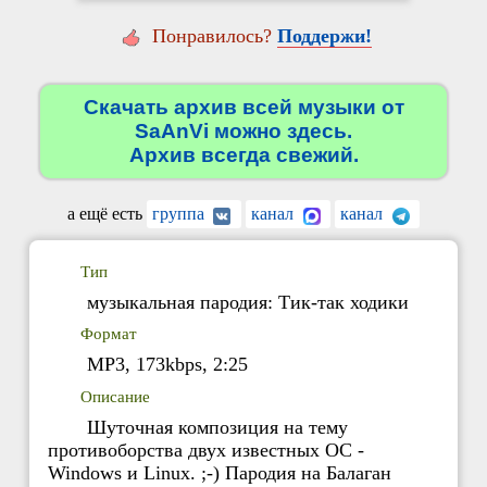
Понравилось?
Поддержи!
Скачать архив всей музыки от
SaAnVi можно здесь.
Архив всегда свежий.
а ещё есть
группа
канал
канал
Тип
музыкальная пародия: Тик-так ходики
Формат
MP3, 173kbps, 2:25
Описание
Шуточная композиция на тему
противоборства двух известных ОС -
Windows и Linux. ;-) Пародия на Балаган