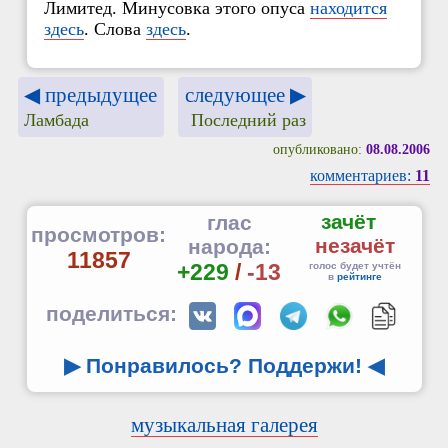
Лимитед. Минусовка этого опуса
находится
здесь
. Слова
здесь
.
◀ предыдущее
следующее ▶
Ламбада
Последний раз
опубликовано:
08.08.2006
комментариев:
11
зачёт
глас
просмотров:
незачёт
народа:
11857
+229
/
-13
голос будет учтён
в
рейтинге
поделиться:
▶ Понравилось? Поддержи!
◀
музыкальная галерея