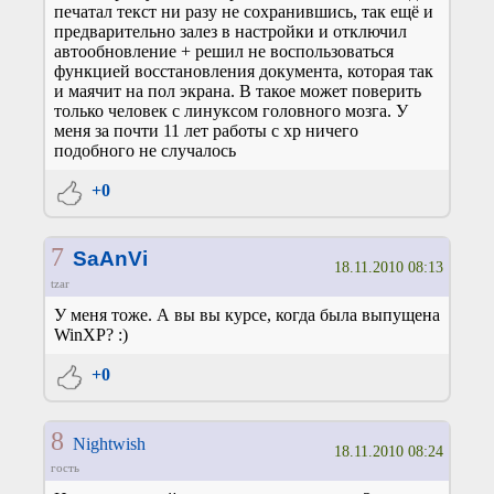
печатал текст ни разу не сохранившись, так ещё и
предварительно залез в настройки и отключил
автообновление + решил не воспользоваться
функцией восстановления документа, которая так
и маячит на пол экрана. В такое может поверить
только человек с линуксом головного мозга. У
меня за почти 11 лет работы с xp ничего
подобного не случалось
+0
7
SaAnVi
18.11.2010 08:13
tzar
У меня тоже. А вы вы курсе, когда была выпущена
WinXP? :)
+0
8
Nightwish
18.11.2010 08:24
гость