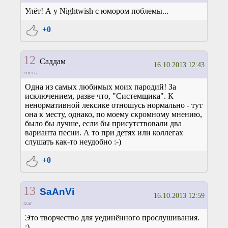
Улёт! А у Nightwish с юмором поблемы...
+0
12
Саддам
16.10.2013 12:43
гость
Одна из самых любимых моих пародий! За
исключением, разве что, "Системщика". К
ненормативной лексике отношусь нормально - тут
она к месту, однако, по моему скромному мнению,
было бы лучше, если бы присутствовали два
варианта песни. А то при детях или коллегах
слушать как-то неудобно :-)
+0
13
SaAnVi
16.10.2013 12:59
tzar
Это творчество для уединённого прослушивания.
;)