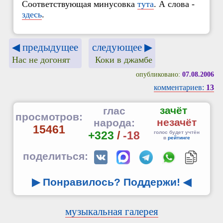
Соответствующая минусовка
тута
. А слова -
здесь
.
◀ предыдущее
следующее ▶
Нас не догонят
Коки в джамбе
опубликовано:
07.08.2006
комментариев:
13
зачёт
глас
просмотров:
незачёт
народа:
15461
+323
/
-18
голос будет учтён
в
рейтинге
поделиться:
▶ Понравилось? Поддержи!
◀
музыкальная галерея