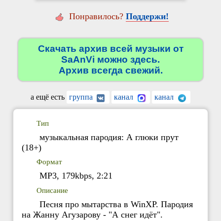
Понравилось?
Поддержи!
Скачать архив всей музыки от
SaAnVi можно здесь.
Архив всегда свежий.
а ещё есть
группа
канал
канал
Тип
музыкальная пародия: А глюки прут
(18+)
Формат
MP3, 179kbps, 2:21
Описание
Песня про мытарства в WinXP. Пародия
на Жанну Агузарову - "А снег идёт".