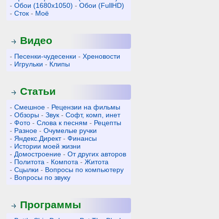
-
Обои (1680x1050)
-
Обои (FullHD)
-
Сток
-
Моё
Видео
-
Песенки-чудесенки
-
Хреновости
-
Игрульки
-
Клипы
Статьи
-
Смешное
-
Рецензии на фильмы
-
Обзоры
-
Звук
-
Софт, комп, инет
-
Фото
-
Слова к песням
-
Рецепты
-
Разное
-
Очумелые ручки
-
Яндекс.Директ
-
Финансы
-
Истории моей жизни
-
Домостроение
-
От других авторов
-
Политота
-
Компота
-
Житота
-
Сцылки
-
Вопросы по компьютеру
-
Вопросы по звуку
Программы