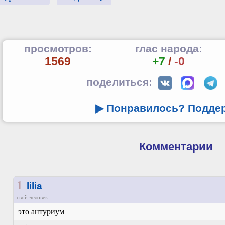
просмотров:
глас народа:
1569
+7
/
-0
поделиться:
▶ Понравилось? Подде
Комментарии
1
lilia
свой человек
это антуриум