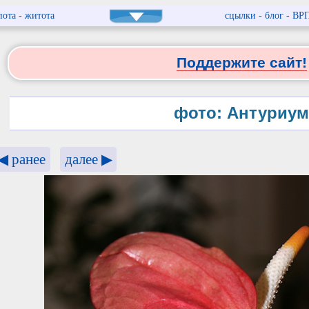
пота
-
житота
сцылки
-
блог
-
ВР
Поддержите сайт!
фото: Антуриум
◀ ранее
далее ▶