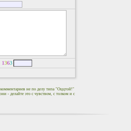
:
1
3
6
3
 комментариев не по делу типа "Оццтой!"
ни - делайте это с чувством, с толком и с