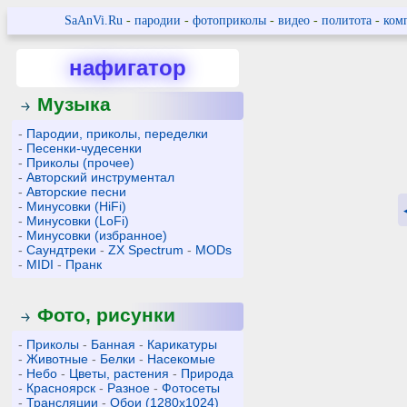
SaAnVi.Ru
-
пародии
-
фотоприколы
-
видео
-
политота
-
ком
нафигатор
Музыка
-
Пародии, приколы, переделки
-
Песенки-чудесенки
-
Приколы (прочее)
-
Авторский инструментал
-
Авторские песни
-
Минусовки (HiFi)
-
Минусовки (LoFi)
-
Минусовки (избранное)
-
Саундтреки
-
ZX Spectrum
-
MODs
-
MIDI
-
Пранк
Фото, рисунки
-
Приколы
-
Банная
-
Карикатуры
-
Животные
-
Белки
-
Насекомые
-
Небо
-
Цветы, растения
-
Природа
-
Красноярск
-
Разное
-
Фотосеты
-
Трансляции
-
Обои (1280x1024)