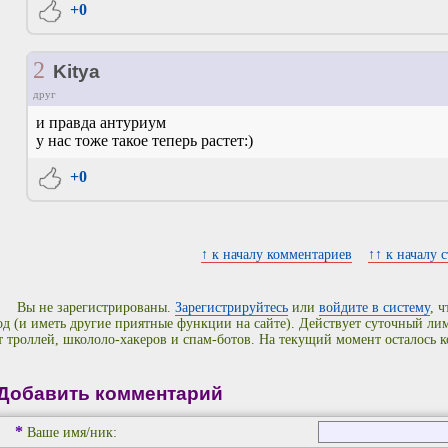
+0
2
Kitya
друг
и правда антуриум
у нас тоже такое теперь растет:)
+0
↑ к началу комментариев
↑↑ к началу 
Вы не зарегистрированы.
Зарегистрируйтесь
или
войдите в систему
, 
од (и иметь другие приятные функции на сайте). Действует суточный л
т троллей, школоло-хакеров и спам-ботов. На текущий момент осталось 
Добавить комментарий
*
Ваше имя/ник: