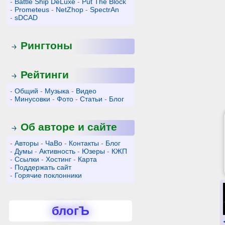
-
Battle Ship DeLuxe
-
Put The Block
-
Prometeus
-
NetZhop
-
SpectrAn
-
sDCAD
Рингтоны
Рейтинги
-
Общий
-
Музыка
-
Видео
-
Минусовки
-
Фото
-
Статьи
-
Блог
Об авторе и сайте
-
Авторы
-
ЧаВо
-
Контакты
-
Блог
-
Думы
-
Активность
-
Юзеры
-
КЖП
-
Ссылки
-
Хостинг
-
Карта
-
Поддержать сайт
-
Горячие поклонники
блогЪ