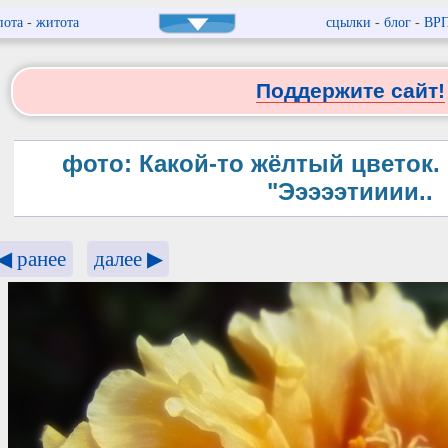
пота
-
житота
сцылки
-
блог
-
ВР
Поддержите сайт!
фото: Какой-то жёлтый цветок. 
"Эээээтииии..
◀ ранее
далее ▶