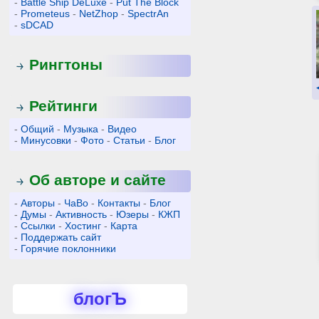
-
Battle Ship DeLuxe
-
Put The Block
-
Prometeus
-
NetZhop
-
SpectrAn
-
sDCAD
Рингтоны
Рейтинги
-
Общий
-
Музыка
-
Видео
-
Минусовки
-
Фото
-
Статьи
-
Блог
Об авторе и сайте
-
Авторы
-
ЧаВо
-
Контакты
-
Блог
-
Думы
-
Активность
-
Юзеры
-
КЖП
-
Ссылки
-
Хостинг
-
Карта
-
Поддержать сайт
-
Горячие поклонники
блогЪ