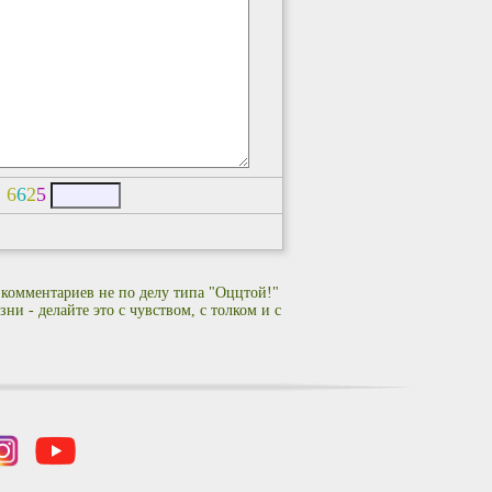
:
6
6
2
5
 комментариев не по делу типа "Оццтой!"
ни - делайте это с чувством, с толком и с