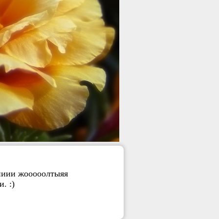
тииии жооооолтыяя
. :)