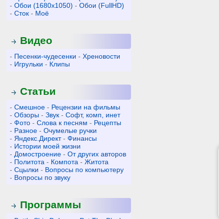
-
Обои (1680x1050)
-
Обои (FullHD)
-
Сток
-
Моё
Видео
-
Песенки-чудесенки
-
Хреновости
-
Игрульки
-
Клипы
Статьи
-
Смешное
-
Рецензии на фильмы
-
Обзоры
-
Звук
-
Софт, комп, инет
-
Фото
-
Слова к песням
-
Рецепты
-
Разное
-
Очумелые ручки
-
Яндекс.Директ
-
Финансы
-
Истории моей жизни
-
Домостроение
-
От других авторов
-
Политота
-
Компота
-
Житота
-
Сцылки
-
Вопросы по компьютеру
-
Вопросы по звуку
Программы