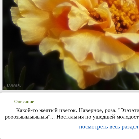
Описание
Какой-то жёлтый цветок. Наверное, роза. "Эээээ
рооозыыыыыыыы"... Ностальгия по ушедшей молодости
посмотреть весь раздел