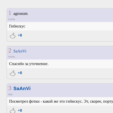
1
agronom
гость
Гибискус
+0
2
SaAnVi
гость
Спасибо за уточнение.
+0
3
SaAnVi
tzar
Посмотрел фотки - какой же это гибискус. Эт, скорее, порту
+0