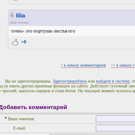
4
lilia
свой человек
точно- это портулак-листья его
+0
↑ к началу комментариев
↑↑ к началу 
Вы не зарегистрированы.
Зарегистрируйтесь
или
войдите в систему
, 
од (и иметь другие приятные функции на сайте). Действует суточный л
т троллей, школоло-хакеров и спам-ботов. На текущий момент осталось 
Добавить комментарий
*
Ваше имя/ник:
E-mail: