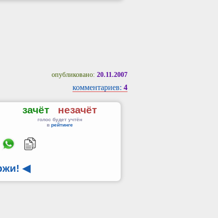
опубликовано:
20.11.2007
комментариев:
4
зачёт
незачёт
голос будет учтён
в
рейтинге
ржи!
◀