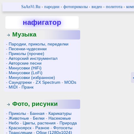
SaAnVi.Ru
-
пародии
-
фотоприколы
-
видео
-
политота
-
ком
нафигатор
Музыка
-
Пародии, приколы, переделки
-
Песенки-чудесенки
-
Приколы (прочее)
-
Авторский инструментал
-
Авторские песни
-
Минусовки (HiFi)
-
Минусовки (LoFi)
-
Минусовки (избранное)
-
Саундтреки
-
ZX Spectrum
-
MODs
-
MIDI
-
Пранк
Фото, рисунки
-
Приколы
-
Банная
-
Карикатуры
-
Животные
-
Белки
-
Насекомые
-
Небо
-
Цветы, растения
-
Природа
-
Красноярск
-
Разное
-
Фотосеты
-
Трансляции
-
Обои (1280x1024)