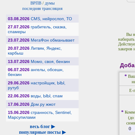
ВРПВ
/
думы
последняя трансляция
03.08.2026
CMS, нейрослоп, ТО
27.07.2026
грабитель, сказка,
спамеры
Вы н
набирать
23.07.2026
МегаФон обманывает
Действуе
20.07.2026
Литвяк, Яндекс,
хакеров 
карбыш
13.07.2026
Момо, своя, бензин
Доба
06.07.2026
ангелы, обсешн,
бензин
*
Ваш
н
29.06.2026
настройщик, ЫЫ,
рутуб
E-m
22.06.2026
воды, ЫЫ, спам
17.06.2026
Дом.ру жжот
*
15.06.2026
странность, Sentinel,
Комм
Марсупилами
(до
симв
весь блог ▶
популярные посты ▶