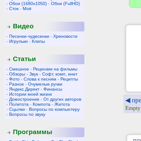
-
Обои (1680x1050)
-
Обои (FullHD)
-
Сток
-
Моё
Видео
-
Песенки-чудесенки
-
Хреновости
-
Игрульки
-
Клипы
Статьи
-
Смешное
-
Рецензии на фильмы
-
Обзоры
-
Звук
-
Софт, комп, инет
-
Фото
-
Слова к песням
-
Рецепты
-
Разное
-
Очумелые ручки
-
Яндекс.Директ
-
Финансы
-
Истории моей жизни
◀ пр
-
Домостроение
-
От других авторов
-
Политота
-
Компота
-
Житота
Empty
-
Сцылки
-
Вопросы по компьютеру
-
Вопросы по звуку
Программы
пр