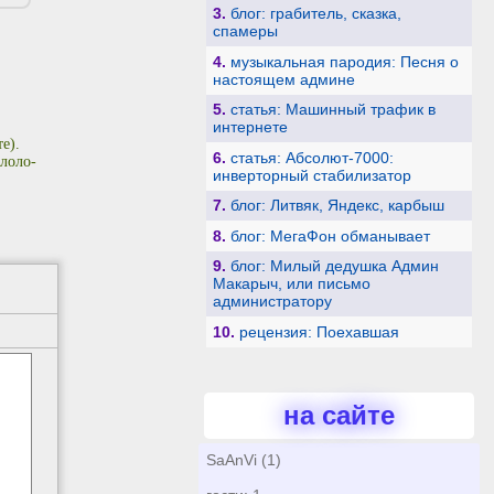
3.
блог: грабитель, сказка,
спамеры
4.
музыкальная пародия: Песня о
настоящем админе
5.
статья: Машинный трафик в
интернете
е).
6.
статья: Абсолют-7000:
лоло-
инверторный стабилизатор
7.
блог: Литвяк, Яндекс, карбыш
8.
блог: МегаФон обманывает
9.
блог: Милый дедушка Админ
Макарыч, или письмо
администратору
10.
рецензия: Поехавшая
на сайте
SaAnVi (1)