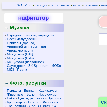
SaAnVi.Ru
-
пародии
-
фотоприколы
-
видео
-
политота
-
ком
нафигатор
Музыка
-
Пародии, приколы, переделки
-
Песенки-чудесенки
-
Приколы (прочее)
-
Авторский инструментал
-
Авторские песни
-
Минусовки (HiFi)
-
Минусовки (LoFi)
-
Минусовки (избранное)
-
Саундтреки
-
ZX Spectrum
-
MODs
-
MIDI
-
Пранк
Фото, рисунки
-
Приколы
-
Банная
-
Карикатуры
-
Животные
-
Белки
-
Насекомые
-
Небо
-
Цветы, растения
-
Природа
Ск
-
Красноярск
-
Разное
-
Фотосеты
-
Трансляции
-
Обои (1280x1024)