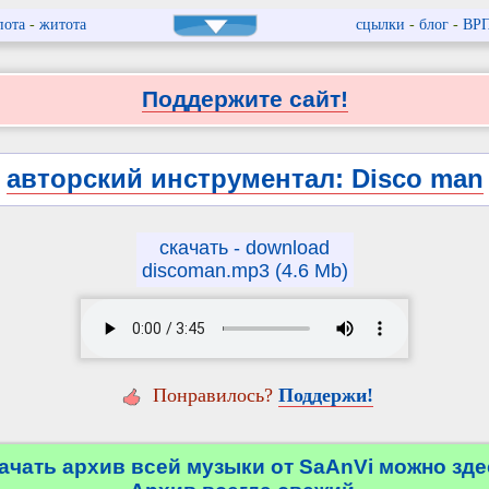
пота
-
житота
сцылки
-
блог
-
ВР
Поддержите сайт!
авторский инструментал: Disco man
скачать - download
discoman.mp3 (4.6 Mb)
Понравилось?
Поддержи!
ачать архив всей музыки от SaAnVi можно зде