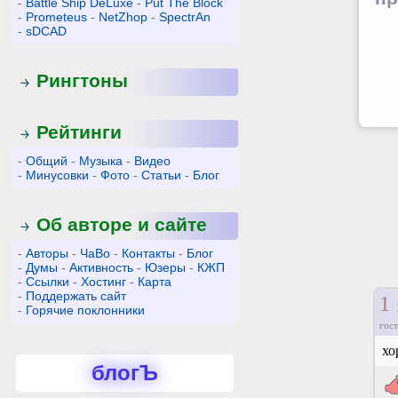
-
Battle Ship DeLuxe
-
Put The Block
-
Prometeus
-
NetZhop
-
SpectrAn
-
sDCAD
Рингтоны
Рейтинги
-
Общий
-
Музыка
-
Видео
-
Минусовки
-
Фото
-
Статьи
-
Блог
Об авторе и сайте
-
Авторы
-
ЧаВо
-
Контакты
-
Блог
-
Думы
-
Активность
-
Юзеры
-
КЖП
-
Ссылки
-
Хостинг
-
Карта
-
Поддержать сайт
1
м
-
Горячие поклонники
гост
хо
блогЪ