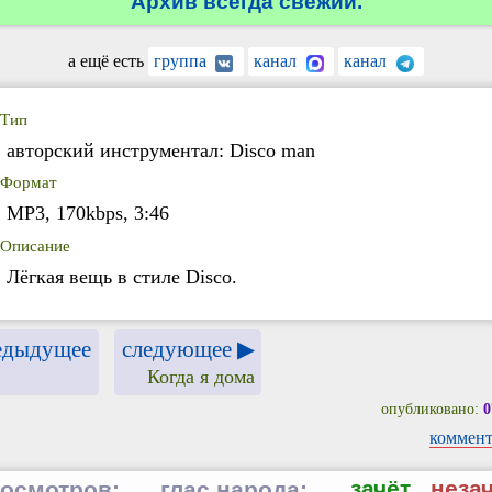
Архив всегда свежий.
а ещё есть
группа
канал
канал
Тип
авторский инструментал: Disco man
Формат
MP3, 170kbps, 3:46
Описание
Лёгкая вещь в стиле Disco.
едыдущее
следующее ▶
Когда я дома
опубликовано:
0
коммент
зачёт
неза
осмотров:
глас народа: