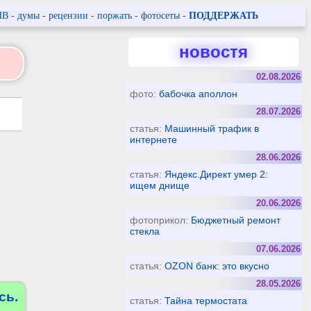
ПВ
-
думы
-
рецензии
-
поржать
-
фотосеты
-
ПОДДЕРЖАТЬ
новостя
02.08.2026
фото:
бабочка аполлон
28.07.2026
статья:
Машинный трафик в
интернете
28.06.2026
статья:
Яндекс.Директ умер 2:
ищем днище
20.06.2026
фотоприкол:
Бюджетный ремонт
стекла
07.06.2026
статья:
OZON банк: это вкусно
28.05.2026
сь.
статья:
Тайна термостата