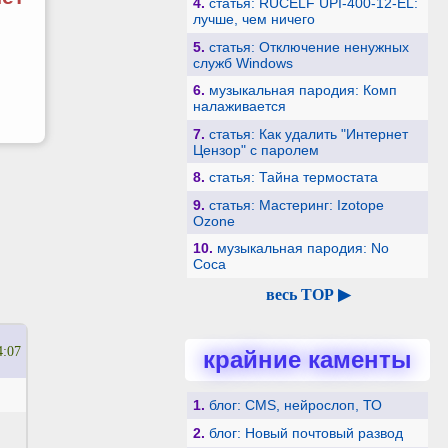
4.
статья: RUCELF UPI-400-12-EL:
лучше, чем ничего
5.
статья: Отключение ненужных
служб Windows
6.
музыкальная пародия: Комп
налаживается
7.
статья: Как удалить "Интернет
Цензор" с паролем
8.
статья: Тайна термостата
9.
статья: Мастеринг: Izotope
Ozone
10.
музыкальная пародия: No
Coca
весь TOP ▶
4:07
крайние каменты
1.
блог: CMS, нейрослоп, ТО
2.
блог: Новый почтовый развод