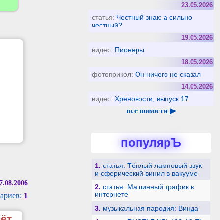
23.05.2026
статья:
Честный знак: а сильно
честный?
19.05.2026
видео:
Пионеры
18.05.2026
фотоприкол:
Он ничего не сказал
14.05.2026
видео:
Хреновости, выпуск 17
все новости ▶
популярЪ
1.
статья: Тёплый ламповый звук
и сферический винил в вакууме
7.08.2006
2.
статья: Машинный трафик в
интернете
ариев:
1
3.
музыкальная пародия: Винда
чёт