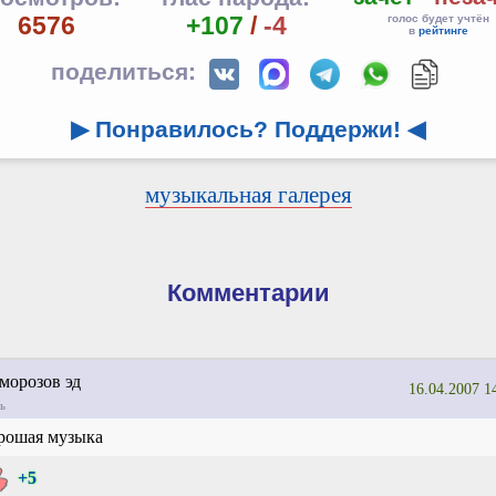
6576
+107
/
-4
голос будет учтён
в
рейтинге
поделиться:
▶ Понравилось? Поддержи!
◀
музыкальная галерея
Комментарии
орозов эд
16.04.2007 1
ь
рошая музыка
+5