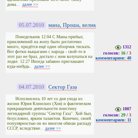
дома...
далее >>
05.07.2010
мана, Проша, велик
Понедельник 12:04 С Маны прибыл,
приключений на жопу было достаточно
много, придётся ещё один обзорчик тискать.
1312
Вот фотки выцыганю с народа - свой-то в
голосов:
16
/
3
этот раз не брал, достало с ним колупаться на
комментариев: 40
лодке. 12:27 Иногда забавно приглашают
куда-нибудь..
далее >>
04.07.2010
Сектор Газа
Исполнилось 10 лет со дня ухода из
жизни Юрия Клинских (Хоя) и фактическом
прекращении деятельности воистину
1807
легендарной группы "Сектор Газа". Хой был,
голосов:
29
/
3
безусловно, ярким талантом. Конечно, своей
комментариев: 11
популярностью он во многом обязан распаду
СССР, вследствие..
далее >>