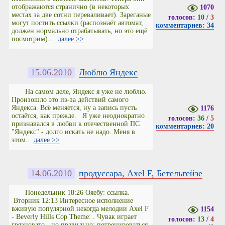
отображаются странично (в некоторых
1070
местах за две сотни переваливает). Зареганые
голосов:
10
/
3
могут постить ссылки (распознаёт автомат,
комментариев: 34
должен нормально отрабатывать, но это ещё
посмотрим)...
далее >>
15.06.2010
Люблю Яндекс
На самом деле, Яндекс я уже не люблю.
Произошло это из-за действий самого
Яндекса. Всё меняется, ну а запись пусть
1176
остаётся, как прежде. Я уже неоднократно
голосов:
36
/
5
признавался в любви к отечественной ПС
комментариев: 20
"Яндекс" - долго искать не надо. Меня в
этом..
далее >>
14.06.2010
продуссара, Axel F, Бетельгейзе
Понедельник 18:26 Ояебу: ссылка.
Вторник 12:13 Интересное исполнение
вживую популярной некогда мелодии Axel F
1154
- Beverly Hills Cop Theme: . Чувак играет
голосов:
13
/
4
грязновато - но правильно; потренироваться