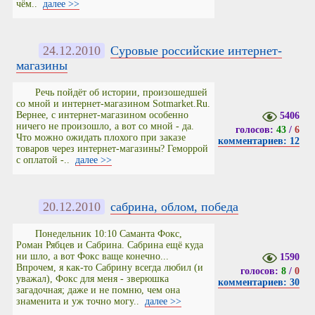
чём..
далее >>
24.12.2010
Суровые российские интернет-
магазины
Речь пойдёт об истории, произошедшей
со мной и интернет-магазином Sotmarket.Ru.
Вернее, с интернет-магазином особенно
5406
ничего не произошло, а вот со мной - да.
голосов:
43
/
6
Что можно ожидать плохого при заказе
комментариев: 12
товаров через интернет-магазины? Геморрой
с оплатой -..
далее >>
20.12.2010
сабрина, облом, победа
Понедельник 10:10 Саманта Фокс,
Роман Рябцев и Сабрина. Сабрина ещё куда
ни шло, а вот Фокс ваще конечно...
1590
Впрочем, я как-то Сабрину всегда любил (и
голосов:
8
/
0
уважал), Фокс для меня - зверюшка
комментариев: 30
загадочная; даже и не помню, чем она
знаменита и уж точно могу..
далее >>