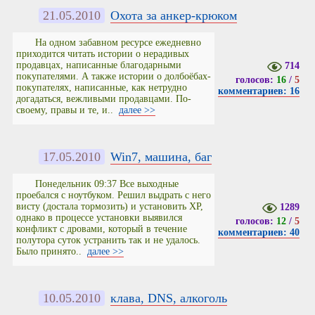
21.05.2010
Охота за анкер-крюком
На одном забавном ресурсе ежедневно
приходится читать истории о нерадивых
продавцах, написанные благодарными
714
покупателями. А также истории о долбоёбах-
голосов:
16
/
5
покупателях, написанные, как нетрудно
комментариев: 16
догадаться, вежливыми продавцами. По-
своему, правы и те, и..
далее >>
17.05.2010
Win7, машина, баг
Понедельник 09:37 Все выходные
проебался с ноутбуком. Решил выдрать с него
висту (достала тормозить) и установить XP,
1289
однако в процессе установки выявился
голосов:
12
/
5
конфликт с дровами, который в течение
комментариев: 40
полутора суток устранить так и не удалось.
Было принято..
далее >>
10.05.2010
клава, DNS, алкоголь