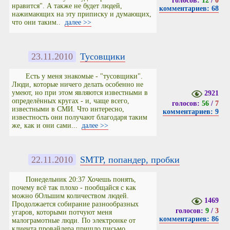
голосов:
12
/
0
нравится". А также не будет людей,
комментариев: 68
нажимающих на эту приписку и думающих,
что они таким..
далее >>
23.11.2010
Тусовщики
Есть у меня знакомые - "тусовщики".
Люди, которые ничего делать особенно не
умеют, но при этом являются известными в
2921
определённых кругах - и, чаще всего,
голосов:
56
/
7
известными в СМИ. Что интересно,
комментариев: 9
известность они получают благодаря таким
же, как и они сами...
далее >>
22.11.2010
SMTP, попандер, пробки
Понедельник 20:37 Хочешь понять,
почему всё так плохо - пообщайся с как
можно бОльшим количеством людей.
1469
Продолжается собирание разнообразных
голосов:
9
/
3
угаров, которыми потчуют меня
комментариев: 86
малограмотные люди. По электронке от
клиента провайдера пришло письмо.