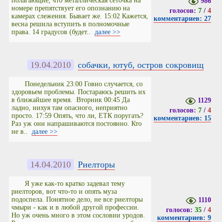
полагающие, что металлическая сеточка на
986
номере препятствует его опознанию на
голосов:
7
/
4
камерах слежения. Бывает же. 15:02 Кажется,
комментариев: 27
весна решила вступить в полномочные
права. 14 градусов (будет..
далее >>
19.04.2010
собачки, ютуб, остров сокровищ
Понедельник 23:00 Говно случается, со
здоровьем проблемы. Постараюсь решить их
в ближайшее время. Вторник 00:45 Да
1129
ладно, нихуя там опасного, неприятно
голосов:
7
/
4
просто. 17:59 Опять, что ли, ЕТК поругать?
комментариев: 15
Раз уж они напрашиваются постоянно. Кто
не в..
далее >>
14.04.2010
Риелторы
Я уже как-то кратко задевал тему
риелторов, вот что-то и опять муза
подоспела. Понятное дело, не все риелторы
1110
чмыри - как и в любой другой профессии.
голосов:
35
/
4
Но уж очень много в этом сословии уродов.
комментариев: 9