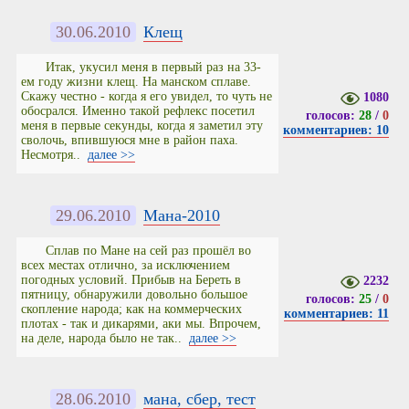
30.06.2010
Клещ
Итак, укусил меня в первый раз на 33-
ем году жизни клещ. На манском сплаве.
Скажу честно - когда я его увидел, то чуть не
1080
обосрался. Именно такой рефлекс посетил
голосов:
28
/
0
меня в первые секунды, когда я заметил эту
комментариев: 10
сволочь, впившуюся мне в район паха.
Несмотря..
далее >>
29.06.2010
Мана-2010
Сплав по Мане на сей раз прошёл во
всех местах отлично, за исключением
погодных условий. Прибыв на Береть в
2232
пятницу, обнаружили довольно большое
голосов:
25
/
0
скопление народа; как на коммерческих
комментариев: 11
плотах - так и дикарями, аки мы. Впрочем,
на деле, народа было не так..
далее >>
28.06.2010
мана, сбер, тест