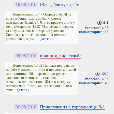
16.08.2010
iBank, блютус, счёт
Понедельник 13:47 Открыл счёт ИП в
другом банке. Система банк-клиент
называется "iBank 2". Что-то предчувствие у
911
меня нехорошее. 15:27 Мне реально надоела
голосов:
14
/
3
та ситуация, что я нихера не успеваю.
комментариев: 16
Хочется как-то её изменить - а именно,
увеличить доходы в..
далее >>
09.08.2010
полиция, рис, судьба
Понедельник 13:02 Пытался поставиться
на учёт у инфекциониста и невролога в моей
поликлинике. Оба поразводили руками
1222
(диагноз-то точно не поставлен),
голосов:
16
/
3
навыписывали таблеток. Ждал к каждому
комментариев: 40
полтора часа. Блин, как всё запущено-то в
этих..
далее >>
06.08.2010
Приключения в горбольнице №1