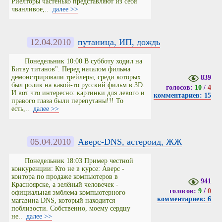
Риелторы частенько представляют из себя
чванливое,..
далее >>
12.04.2010
путаница, ИП, дождь
Понедельник 10:00 В субботу ходил на
Битву титанов". Перед началом фильма
демонстрировали трейлеры, среди которых
839
был ролик на какой-то русский фильм в 3D.
голосов:
10
/
4
И вот что интересно: картинки для левого и
комментариев: 15
правого глаза были перепутаны!!! То
есть,..
далее >>
05.04.2010
Аверс-DNS, астероид, ЖЖ
Понедельник 18:03 Пример честной
конкуренции: Кто не в курсе: Аверс -
контора по продаже компьютеров в
941
Красноярске, а зелёный человечек -
голосов:
9
/
0
официальная эмблема компьютерного
комментариев: 6
магазина DNS, который находится
поблизости. Собственно, моему сердцу
не..
далее >>