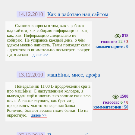
14.12.2010
Как я работаю над сайтом
Сыпятся вопросы о том, как я работаю
над сайтом, как собираю информацию - как,
как, как. Информацию специально не
818
собираю. Не усираюсь каждый день, о чём
голосов:
22
/
3
эдаком можно написать. Темы приходят сами
комментариев: 0
- достаточно внимательно посмотреть вокруг.
Да, я лазаю..
далее >>
13.12.2010
машЫны, мисс, дрофа
Понедельник 11:08 В продолжении срача
про машЫны. С наступлением холодов, я
вынужден ещё и нюхать выхлопные газы всю
1500
ночь. А также слушать, как бренчит,
голосов:
6
/
0
прогреваясь, чья-то консервная банка.
комментариев: 50
Конечно, бывают весьма тихие банки. Но на
окрестную..
далее >>