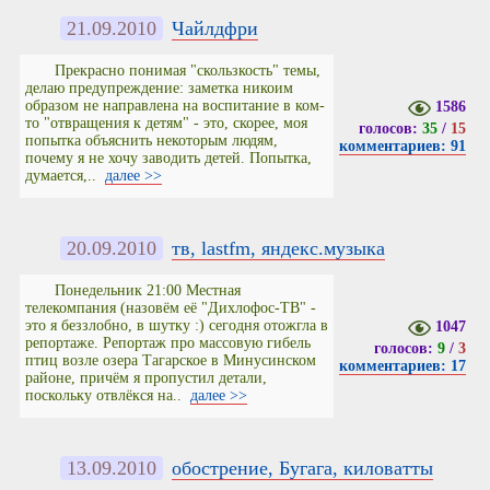
21.09.2010
Чайлдфри
Прекрасно понимая "скользкость" темы,
делаю предупреждение: заметка никоим
образом не направлена на воспитание в ком-
1586
то "отвращения к детям" - это, скорее, моя
голосов:
35
/
15
попытка объяснить некоторым людям,
комментариев: 91
почему я не хочу заводить детей. Попытка,
думается,..
далее >>
20.09.2010
тв, lastfm, яндекс.музыка
Понедельник 21:00 Местная
телекомпания (назовём её "Дихлофос-ТВ" -
это я беззлобно, в шутку :) сегодня отожгла в
1047
репортаже. Репортаж про массовую гибель
голосов:
9
/
3
птиц возле озера Тагарское в Минусинском
комментариев: 17
районе, причём я пропустил детали,
поскольку отвлёкся на..
далее >>
13.09.2010
обострение, Бугага, киловатты