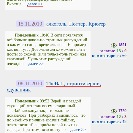
Вкратце:..
далее >>
15.11.2010
алкоголь, Поттер, Крюгер
Понедельник 10:40 В сети появляется
всё больше довольно странных рассуждений
о каком-то гипер-вреде алкоголя. Например,
1851
как вот тут: . Довольно легко можно найти
голосов:
13
/
0
посты со схожей (или точь-в-точь такой же)
комментариев: 60
картинкой. Чушь этих рассуждений
очевидна..
далее >>
08.11.2010
TheBat!, стриптизёрши,
одуванчик
Понедельник 09:52 Верой и правдой
служащий лет этак восемь старинный
TheBat! глюканул так, что мало не
1729
показалось. При разборках выяснилось, что
голосов:
12
/
3
по какой-то причине косячит файлик,
комментариев: 48
ответственный за приём новой почты с
сервера. При этом, всю почту во..
далее >>