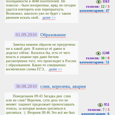
посещаемости в 4048 посетителей. Не
1163
повезло - было воскресенье, вряд ли сегодня
голосов:
12
/
3
удастся повторить или перепрыгнуть.
комментариев: 47
Возможно, школоло уже не будет с таким
рвением искать свой..
далее >>
01.09.2010
Образование
Заметка никоим образом не приурочена
ни к какой дате. Я написал её давно и
доделал сейчас. Казалось бы, есть от чего
1248
впасть в уныние при даже беглом
голосов:
30
/
0
рассмотрении того, что происходит в России
комментариев: 51
с образованием. Какие-то совершенно
космические схемы ЕГЭ,..
далее >>
30.08.2010
слив, королева, авария
Понедельник 09:43 Загадка дня: слив
или не слив? Впрочем, сути дела это не
меняет: пациент продолжает провозглашать
951
тезисы, за которые можно цепляться и
голосов:
7
/
3
цепляться. :) Вторник 00:46 Это всё же был
комментариев: 6