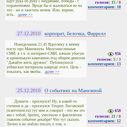
идут рука об руку с неудачами, победы - с
голосов:
15
/
0
поражениями. Вроде бы и жаловаться не на
комментариев: 10
что - но и хвастать нечем. Или, вернее,
есть..
далее >>
27.12.2010
корпорат, белочка, Фаррелл
Понедельник 21:45 Вдогонку к моему
посту про Манежную. Многочисленные
СМИ, в т.ч. и интернет-СМИ, начали убогую
956
и кривенькую кампанию под общим девизом
голосов:
5
/
3
"Давайте жить дружно". Публикуются
комментариев: 13
уебанские материалы навроде этого. Цель -
показать, как якобы..
далее >>
25.12.2010
О событиях на Манежной
Думаете - проснулся? Ну, в какой-то
степени и да - проснулся. Генрих Лиговский
(tramvision.ru) тут мне и говорит - что же это
658
мы с тобой, братец, умолчали о фактически
голосов:
21
/
0
главном событии декабря? Что тут сказать.
комментариев: 12
Лично я не люблю писать о том, о