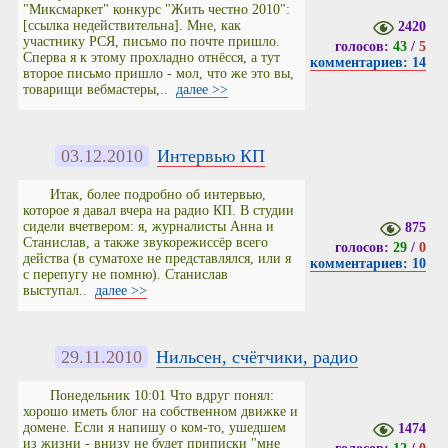
"Миксмаркет" конкурс "Жить честно 2010":
[ссылка недействительна]. Мне, как
2420
участнику РСЯ, письмо по почте пришло.
голосов:
43
/
5
Сперва я к этому прохладно отнёсся, а тут
комментариев: 14
второе письмо пришло - мол, что же это вы,
товарищи вебмастеры,..
далее >>
03.12.2010
Интервью КП
Итак, более подробно об интервью,
которое я давал вчера на радио КП. В студии
сидели вчетвером: я, журналисты Анна и
875
Станислав, а также звукорежиссёр всего
голосов:
29
/
0
действа (в суматохе не представлялся, или я
комментариев: 10
с перепугу не помню). Станислав
выступал..
далее >>
29.11.2010
Нильсен, счётчики, радио
Понедельник 10:01 Что вдруг понял:
хорошо иметь блог на собственном движке и
домене. Если я напишу о ком-то, ушедшем
1474
из жизни - внизу не будет приписки "мне