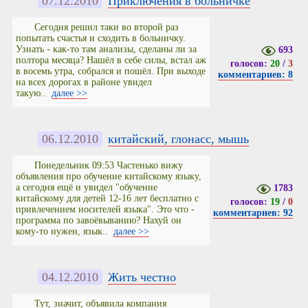
07.12.2010
Приключения в больничке
Сегодня решил таки во второй раз
попытать счастья и сходить в больничку.
Узнать - как-то там анализы, сделаны ли за
693
полтора месяца? Нашёл в себе силы, встал аж
голосов:
20
/
3
в восемь утра, собрался и пошёл. При выходе
комментариев: 8
на всех дорогах в районе увидел
такую..
далее >>
06.12.2010
китайский, глонасс, мышь
Понедельник 09:53 Частенько вижу
объявления про обучение китайскому языку,
а сегодня ещё и увидел "обучение
1783
китайскому для детей 12-16 лет бесплатно с
голосов:
19
/
0
привлечением носителей языка". Это что -
комментариев: 92
программа по завоёвыванию? Нахуй он
кому-то нужен, язык..
далее >>
04.12.2010
Жить честно
Тут, значит, объявила компания