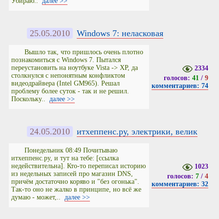
Убираю..
далее >>
25.05.2010
Windows 7: неласковая
Вышло так, что пришлось очень плотно
познакомиться с Windows 7. Пытался
переустановить на ноутбуке Vista -> XP, да
2334
столкнулся с непонятным конфликтом
голосов:
41
/
9
видеодрайвера (Intel GM965). Решал
комментариев: 74
проблему более суток - так и не решил.
Поскольку..
далее >>
24.05.2010
итхеппенс.ру, электрики, велик
Понедельник 08:49 Почитываю
итхеппенс.ру, и тут на тебе: [ссылка
недействительна]. Кто-то переписал историю
1023
из недельных записей про магазин DNS,
голосов:
7
/
4
причём достаточно коряво и "без огонька".
комментариев: 32
Так-то оно не жалко в принципе, но всё же
думаю - может,..
далее >>