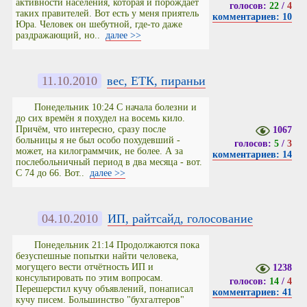
активности населения, которая и порождает
голосов:
22
/
4
таких правителей. Вот есть у меня приятель
комментариев: 10
Юра. Человек он шебутной, где-то даже
раздражающий, но..
далее >>
11.10.2010
вес, ЕТК, пираньи
Понедельник 10:24 С начала болезни и
до сих времён я похудел на восемь кило.
Причём, что интересно, сразу после
1067
больницы я не был особо похудевший -
голосов:
5
/
3
может, на килограммчик, не более. А за
комментариев: 14
послебольничный период в два месяца - вот.
С 74 до 66. Вот..
далее >>
04.10.2010
ИП, райтсайд, голосование
Понедельник 21:14 Продолжаются пока
безуспешные попытки найти человека,
могущего вести отчётность ИП и
1238
консультировать по этим вопросам.
голосов:
14
/
4
Перешерстил кучу объявлений, понаписал
комментариев: 41
кучу писем. Большинство "бухгалтеров"