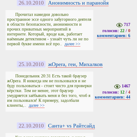
26.10.2010
Анонимность и паранойя
Прочитал намедни довольно
пространное эссе одного забугорного деятеля
в области безопасности, анонимности и
717
прочих приватных мероприятий в
голосов:
22
/
0
интернете. Который, вроде как, работает
комментариев: 6
наёмным детективом - узнаёт чуть ли не по
первой букве имени всё про..
далее >>
25.10.2010
жOpera, геи, Михалков
Понедельник 20:31 Есть такой браузер
жOpera. Я никогда им не пользовался и не
буду пользоваться - стоит чисто для проверки
1467
вёрстки. Тем не менее, этот браузер
голосов:
12
/
4
умудряется заёбывать меня и без того, чтоб я
комментариев: 44
им пользовался! К примеру, задолбали
клиенты,..
далее >>
22.10.2010
Санта+ vs Райтсайд