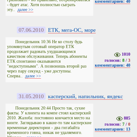
комментариев: 40
- будет атас. Хотя полностью сыграть
эту..
далее >>
07.06.2010
ЕТК, мега-ОС, море
Понедельник 10:36 Не ко столу будь
упомянутым сотовый оператор ЕТК
продолжает радовать ухудшающимся
1010
качеством обслуживания. Теперь абоненты
голосов:
8
/
3
ЕТК спонтанно оказываются
комментариев: 40
"недоступными". А позвонишь второй раз
через пару секунд - уже доступны.
Сперва..
далее >>
31.05.2010
касперский, напильник, яндекс
Понедельник 20:44 Просто так, сухие
факты. У клиента на компе стоял касперский
2010. Жалоба: постоянно кончается место на
885
винте. Заглядываю в какие-то там касперские
голосов:
7
/
0
временные директории - два гигабайта
комментариев: 13
временного говна, никак не удаляемого.