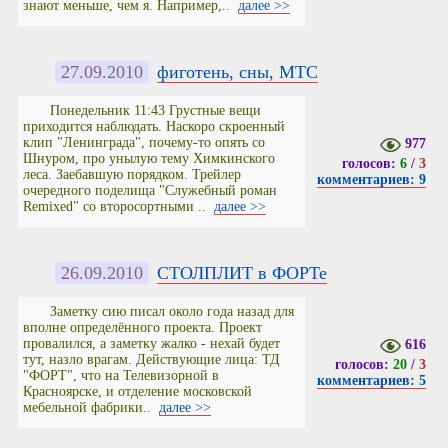
знают меньше, чем я. Например,..
далее >>
27.09.2010
фиготень, сны, МТС
Понедельник 11:43 Грустные вещи
приходится наблюдать. Наскоро скроенный
клип "Ленинграда", почему-то опять со
977
Шнуром, про унылую тему Химкинского
голосов:
6
/
3
леса. Заебавшую порядком. Трейлер
комментариев: 9
очередного поделища "Служебный роман
Remixed" со второсортными ..
далее >>
26.09.2010
СТОЛПЛИТ в ФОРТе
Заметку сию писал около года назад для
вполне определённого проекта. Проект
провалился, а заметку жалко - нехай будет
616
тут, назло врагам. Действующие лица: ТД
голосов:
20
/
3
"ФОРТ", что на Телевизорной в
комментариев: 5
Красноярске, и отделение московской
мебельной фабрики..
далее >>