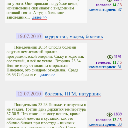
ни у кого. Они пропали на рубеже веков,
голосов:
14
/
3
исчезновение связывают с внедрением
комментариев: 37
сотовой связи. А тут, в больнице -
заповедник,..
далее >>
19.07.2010
кодерство, модем, болезнь
Понедельник 20:34 Опосля болезни
ощутил немыслимый прилив
программистской энергии. Сижу и кодю как
1191
оголтелый, и всё не устаю. Вторник 23:34
голосов:
11
/
5
Бля, не могу от кодинга оторваться.
комментариев: 31
Наверное, это синдром отходняка. Среда
08:53 Собрал все..
далее >>
12.07.2010
болезнь, ПГМ, натурщик
Понедельник 23:28 Похоже, с отпуском я
не угадал. Третий день держится температура
37-38.5. Что такое - не могу понять, кроме
1839
небольшой ломоты в суставах, как это
голосов:
12
/
5
обычно бывает при простуде - никаких
комментариев: 33
адекватных признаков чего-либо. Сижу