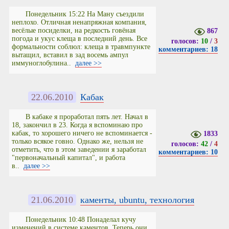
Понедельник 15:22 На Ману съездили
неплохо. Отличная ненапряжная компания,
весёлые посиделки, на редкость говёная
867
погода и укус клеща в последний день. Все
голосов:
10
/
3
формальности соблюл: клеща в травмпункте
комментариев: 18
вытащил, вставил в зад восемь ампул
иммуноглобулина..
далее >>
22.06.2010
Кабак
В кабаке я проработал пять лет. Начал в
18, закончил в 23. Когда я вспоминаю про
кабак, то хорошего ничего не вспоминается -
1833
только всякое говно. Однако же, нельзя не
голосов:
42
/
4
отметить, что в этом заведении я заработал
комментариев: 10
"первоначальный капитал", и работа
в..
далее >>
21.06.2010
каменты, ubuntu, технология
Понедельник 10:48 Понаделал кучу
изменений в системе каментов. Теперь они