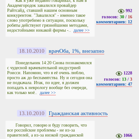
Как я уже недавно говаривал, к нам в
Академгородок завалился провайдер
Райтсайд, ставший нашим основным
992
конкурентом. "Завалился" - именно такое
голосов:
30
/
16
слово употребимо в ситуации, поскольку
комментариев: 12
робяты действуют грязнейшими методами,
недостойными никакой фирмы -..
далее >>
18.10.2010
врачОба, 1%, внезапно
Понедельник 14:20 Снова познакомился
с чудесной врачевательной индустрией
Роисси. Напомню, что я её очень люблю,
1228
просто аж до беспамятства. Ну и сегодня она
голосов:
13
/
3
не подкачала. Итак, по идее, я должен
комментариев: 47
попадать к неврологу вообще без очереди,
как только моё..
далее >>
13.10.2010
Гражданская активность
Говорил, говорю и буду говорить, что
все российские проблемы - не из-за
правителей, а из-за низкой гражданской
1066