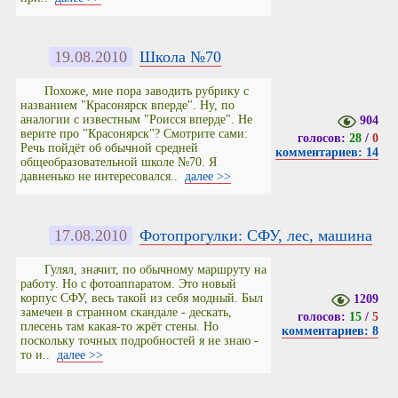
19.08.2010
Школа №70
Похоже, мне пора заводить рубрику с
названием "Красонярск вперде". Ну, по
аналогии с известным "Роисся вперде". Не
904
верите про "Красонярск"? Смотрите сами:
голосов:
28
/
0
Речь пойдёт об обычной средней
комментариев: 14
общеобразовательной школе №70. Я
давненько не интересовался..
далее >>
17.08.2010
Фотопрогулки: СФУ, лес, машина
Гулял, значит, по обычному маршруту на
работу. Но с фотоаппаратом. Это новый
корпус СФУ, весь такой из себя модный. Был
1209
замечен в странном скандале - дескать,
голосов:
15
/
5
плесень там какая-то жрёт стены. Но
комментариев: 8
поскольку точных подробностей я не знаю -
то и..
далее >>