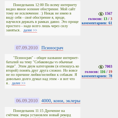
Понедельник 12:00 По всему интернету
видно явное осеннее обострение. Мой сайт
тому не исключение. :) Никак не имею в
1567
виду себя - своё обострение я, вроде,
голосов:
13
/
3
научился держать в рамках давно. Это проще
комментариев: 61
простого - надо всего лишь через силу
заняться..
далее >>
07.09.2010
Псиносрач
"Псиносрач" - общее название интернет-
баталий на тему "Собаководы vs обычные
люди". Этим двум категориям (я отношусь ко
7003
второй) понять друг друга сложно. Но вовсе
голосов:
116
/
19
не по причине любви/нелюбви к собакам. Я
комментариев: 78
довольно долго думал над этим - и вот что
я..
далее >>
06.09.2010
4000, кони, эклеры
Понедельник 11:15 Дрочение на
счётчик: вчера установлен новый рекорд