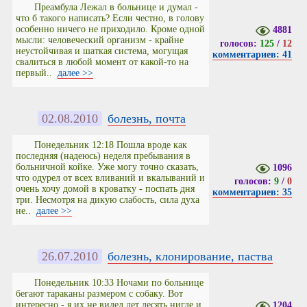
Преамбула Лежал в больнице и думал -
что б такого написать? Если честно, в голову
особенно ничего не приходило. Кроме одной
4881
мысли: человеческий организм - крайне
голосов:
125
/
12
неустойчивая и шаткая система, могущая
комментариев: 41
свалиться в любой момент от какой-то на
первый..
далее >>
02.08.2010
болезнь, почта
Понедельник 12:18 Пошла вроде как
последняя (надеюсь) неделя пребывания в
больничной койке. Уже могу точно сказать,
1096
что одурел от всех вливаний и вкалываний и
голосов:
9
/
0
очень хочу домой в кроватку - поспать дня
комментариев: 35
три. Несмотря на дикую слабость, сила духа
не..
далее >>
26.07.2010
болезнь, клонирование, паства
Понедельник 10:33 Ночами по больнице
бегают тараканы размером с собаку. Вот
интересно - я их не видел лет десять нигде и
1204