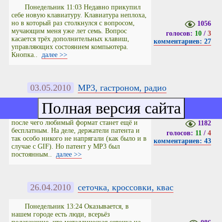
Понедельник 11:03 Недавно прикупил
себе новую клавиатуру. Клавиатура неплоха,
но в который раз столкнулся с вопросом,
1056
мучающим меня уже лет семь. Вопрос
голосов:
10
/
3
касается трёх дополнительных клавиш,
комментариев: 27
управляющих состоянием компьютера.
Кнопка..
далее >>
03.05.2010
MP3, гастроном, радио
Понедельник 14:05 Мало кто знает, что в
этом году истекает срок патента на MP3,
после чего любимый формат станет ещё и
1182
бесплатным. На деле, держатели патента и
голосов:
11
/
4
так особо никого не напрягали (как было и в
комментариев: 43
случае с GIF). Но патент у MP3 был
постоянным..
далее >>
26.04.2010
сеточка, кроссовки, квас
Понедельник 13:24 Оказывается, в
нашем городе есть люди, всерьёз