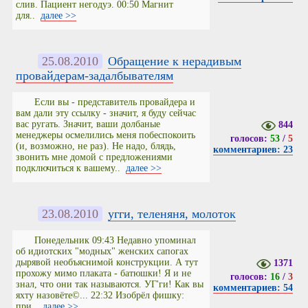
слив. Пациент негодуэ. 00:50 Магнит
для..
далее >>
25.08.2010
Обращение к нерадивым
провайдерам-задалбывателям
Если вы - представитель провайдера и
вам дали эту ссылку - значит, я буду сейчас
вас ругать. Значит, ваши долбаные
844
менеджеры осмелились меня побеспокоить
голосов:
53
/
5
(и, возможно, не раз). Не надо, блядь,
комментариев: 23
звонить мне домой с предложениями
подключиться к вашему..
далее >>
23.08.2010
угги, теленяня, молоток
Понедельник 09:43 Недавно упоминал
об идиотских "модных" женских сапогах
дырявой необъяснимой конструкции. А тут
1371
прохожу мимо плаката - батюшки! Я и не
голосов:
16
/
3
знал, что они так называются. УГ'ги! Как вы
комментариев: 54
яхту назовёте©... 22:32 Изобрёл фишку:
при..
далее >>