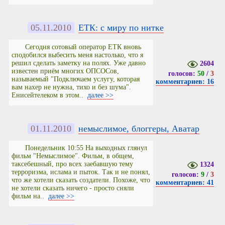
05.11.2010
ЕТК: с миру по нитке
Сегодня сотовый оператор ЕТК вновь
сподобился выбесить меня настолько, что я
решил сделать заметку на полях. Уже давно
2604
известен приём многих ОПСОСов,
голосов:
50
/
3
называемый "Подключаем услугу, которая
комментариев: 16
вам нахер не нужна, тихо и без шума".
Енисейтелеком в этом..
далее >>
01.11.2010
немыслимое, блоггеры, Аватар
Понедельник 10:55 На выходных глянул
фильм "Немыслимое". Фильм, в общем,
таксебешный, про всех заебавшую тему
1324
терроризма, ислама и пыток. Так и не понял,
голосов:
9
/
3
что же хотели сказать создатели. Похоже, что
комментариев: 41
не хотели сказать ничего - просто сняли
фильм на..
далее >>