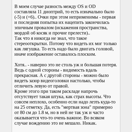
В моем случае разность между OS и OD
составляла 11 диоптрий, то есть изначально было
(-5) и (+6).. Очки при этом неприменимы - первая
и последняя попытка их нацепить закончилась
эпичным провалом (искажения пространства,
мордой об косяк и прочие прелести)..
Так что я никогда не знал, что такое
стереооткрытки. Потому что видеть их мог только
как лягушка. То есть надо было двигать головой,
иначе изображение оставалось плоским.
Хотя.. - наверно это не столь уж и большая потеря.
Ведь с одной стороны - видимость вдаль
прекрасная. А с другой стороны - можно было
видеть зазор видеоголовки настолько, чтобы
отличить левую от правой.
Кроме этого при таком раскладе напрочь
отсутствует такая штука, как страх высоты. Что
совсем неплохо, особенно если надо лезть куда-то
на 25 отметку. Да, есть "мертвая зона" примерно
от 80 см до 1.8 м, но в ней не так уж и часто
оказывается что-то очень важное. Во всяком
случае вождению это не мешало. Никак.