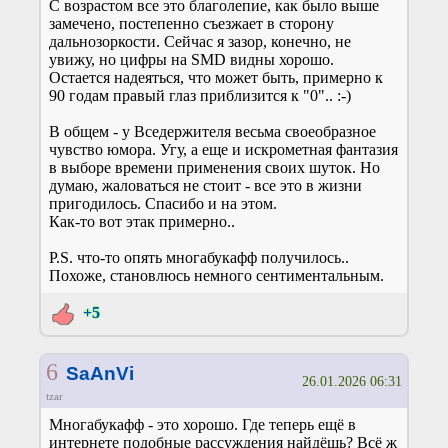
С возрастом все это благолепие, как было выше
замечено, постепенно съезжает в сторону
дальнозоркости. Сейчас я зазор, конечно, не
увижу, но цифры на SMD видны хорошо.
Остается надеяться, что может быть, примерно к
90 годам правый глаз приблизится к "0".. :-)
В общем - у Вседержителя весьма своеобразное
чувство юмора. Угу, а еще и искрометная фантазия
в выборе времени применения своих шуток. Но
думаю, жаловаться не стоит - все это в жизни
пригодилось. Спасибо и на этом.
Как-то вот этак примерно..
P.S. что-то опять многабукафф получилось..
Похоже, становлюсь немного сентиментальным.
+5
6
SaAnVi
26.01.2026 06:31
tzar
Многабукафф - это хорошо. Где теперь ещё в
интернете подобные рассуждения найдёшь? Всё ж