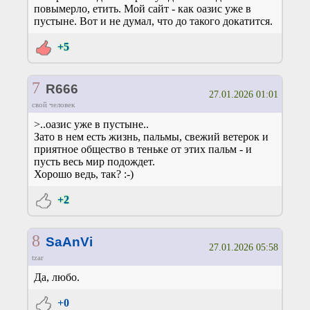
повымерло, етить. Мой сайт - как оазис уже в
пустыне. Вот и не думал, что до такого докатится.
+5
7
R666
27.01.2026 01:01
свой человек
>..оазис уже в пустыне..
Зато в нем есть жизнь, пальмы, свежий ветерок и
приятное общество в теньке от этих пальм - и
пусть весь мир подождет.
Хорошо ведь, так? :-)
+2
8
SaAnVi
27.01.2026 05:58
tzar
Да, любо.
+0