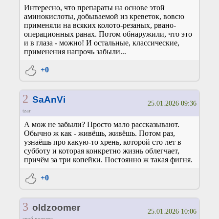
Интересно, что препараты на основе этой
аминокислоты, добываемой из креветок, вовсю
применяли на всяких колото-резаных, рвано-
операционных ранах. Потом обнаружили, что это
и в глаза - можно! И остальные, классические,
применения напрочь забыли...
+0
2
SaAnVi
25.01.2026 09:36
tzar
А мож не забыли? Просто мало рассказывают.
Обычно ж как - живёшь, живёшь. Потом раз,
узнаёшь про какую-то хрень, которой сто лет в
субботу и которая конкретно жизнь облегчает,
причём за три копейки. Постоянно ж такая фигня.
+0
3
oldzoomer
25.01.2026 10:06
свой человек