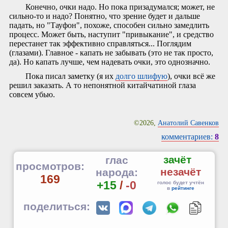
Конечно, очки надо. Но пока призадумался; может, не
сильно-то и надо? Понятно, что зрение будет и дальше
падать, но "Тауфон", похоже, способен сильно замедлить
процесс. Может быть, наступит "привыкание", и средство
перестанет так эффективно справляться... Поглядим
(глазами). Главное - капать не забывать (это не так просто,
да). Но капать лучше, чем надевать очки, это однозначно.
Пока писал заметку (я их
долго шлифую
), очки всё же
решил заказать. А то непонятной китайчатиной глаза
совсем убью.
©2026,
Анатолий Савенков
комментариев:
8
зачёт
глас
просмотров:
незачёт
народа:
169
+15
/
-0
голос будет учтён
в
рейтинге
поделиться: