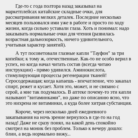
Где-то с года полтора назад заказывал на
маркетплейсах китайские складные очки, для
рассматривания мелких деталек. Последние несколько
месяцев пользовался ими уже в работе и просто по ходу
жизни, когда сильно уставали глаза. Хоть и понимал: надо
заказывать нормальные очки для чтения (развилась
возрастная дальнозоркость, ничего удивительного,
учитывая характер занятий).
А тут посоветовали глазные капли "Тауфон" за три
копейки; к тому ж, отечественные. Как-то не особо верил в
успех, но когда начал читать состав (всегда читаю
инструкции) - прямо удивился. Аминокислота,
стимулирующая процессы регенерации тканей!
Серосодержащая; когда капаешь - впечатление, что закапал
спирт, режет и кусает. Хотя это, может, и не связано с
серой, а мне так подумалось. В аптеке почему-то эти капли
называют "витаминками", но даже по описанию ясно, что
это нихрена не витаминки, а куда более хитрая субстанция.
Короче, через несколько дней ежедневного
закапывания на ночь зрение вернулось в где-то на год
назад! Даже не сразу понял, на какой день спокойно
смотрел на моник без проблем. Только к вечеру дошло:
блин, а ведь нормально вижу...