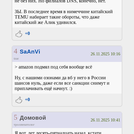
не без них. Но филиалов DNS, конечно, нет.
ЗЫ. В последнее время в нимеччине китайский
TEMU набирает такие обороты, что даже
китайский же Алик удивился.
+0
4
SaAnVi
26.11.2025 10:16
tzar
> amazon подмял под себя вообще всё
Ну, с нашими озонами да вб у него в России
шансов нуль, даже если все санкции снимут и
приплачивать ещё начнут. :)
+0
5
Домовой
26.11.2025 10:41
троллепатолог
Я вот, лет десять-пятнадцать назад, кстати,