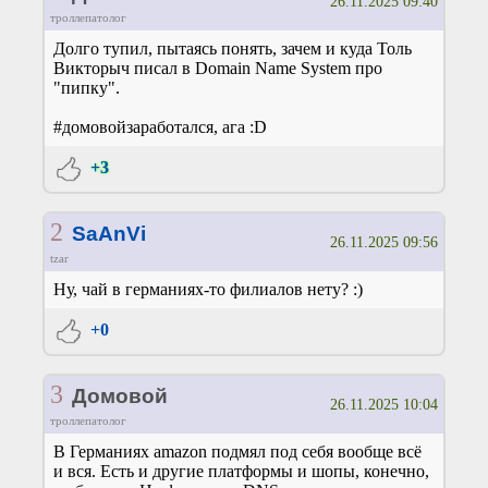
26.11.2025 09:40
троллепатолог
Долго тупил, пытаясь понять, зачем и куда Толь
Викторыч писал в Domain Name System про
"пипку".
#домовойзаработался, ага :D
+3
2
SaAnVi
26.11.2025 09:56
tzar
Ну, чай в германиях-то филиалов нету? :)
+0
3
Домовой
26.11.2025 10:04
троллепатолог
В Германиях amazon подмял под себя вообще всё
и вся. Есть и другие платформы и шопы, конечно,