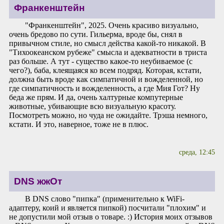
Франкенштейн
"Франкенштейн", 2025. Очень красиво визуально,
очень бредово по сути. Гильерма, вроде бы, снял в
привычном стиле, но смысл действа какой-то никакой. В
"Тихоокеанском рубеже" смысла и адекватности в триста
раз больше. А тут - существо какое-то неубиваемое (с
чего?), баба, клеящаяся ко всем подряд. Которая, кстати,
должна быть вроде как симпатичной и вожделенной, но
где симпатичность и вожделенность, а где Мия Гот? Ну
беда же прям. И да, очень халтурные компутерные
животные, убивающие всю визуальную красоту.
Посмотреть можно, но чуда не ожидайте. Трэша немного,
кстати. И это, наверное, тоже не в плюс.
среда, 12:45
DNS жжОт
В DNS слово "пипка" (применительно к WiFi-
адаптеру, коий и является пипкой) посчитали "плохим" и
не допустили мой отзыв о товаре. :) История моих отзывов