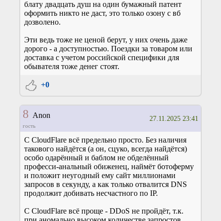
блату двадцать душ на один бумажный патент
оформить никто не даст, это только озону с вб
дозволено.
Эти ведь тоже не ценой берут, у них очень даже
дорого - а доступностью. Поездки за товаром или
доставка с учетом российской специфики для
обывателя тоже денег стоят.
+0
8
Anon
27.11.2025 23:41
гость
С CloudFlare всё предельно просто. Без наличия
такового найдётся (а он, сцуко, всегда найдётся)
особо одарённый и баблом не обделённый
професси-анальный обиженец, наймёт ботоферму
и положит неугодный ему сайт миллионами
запросов в секунду, а как только отвалится DNS
продолжит добивать несчастного по IP.
С CloudFlare всё проще - DDoS не пройдёт, т.к.
при аномально высоком количестве запростов