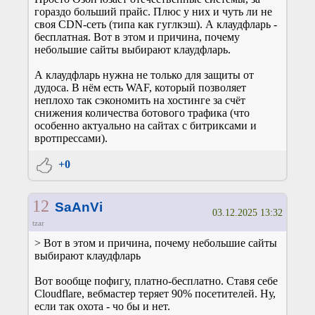
гораздо больший прайс. Плюс у них и чуть ли не
своя CDN-сеть (типа как гуглкэш). А клаудфларь -
бесплатная. Вот в этом и причина, почему
небольшие сайты выбирают клаудфларь.
А клаудфларь нужна не только для защиты от
дудоса. В нём есть WAF, который позволяет
неплохо так сэкономить на хостинге за счёт
снижения количества ботового трафика (что
особенно актуально на сайтах с битриксами и
вротпрессами).
+0
12
SaAnVi
03.12.2025 13:32
tzar
> Вот в этом и причина, почему небольшие сайты
выбирают клаудфларь
Вот вообще пофигу, платно-бесплатно. Ставя себе
Cloudflare, вебмастер теряет 90% посетителей. Ну,
если так охота - чо бы и нет.