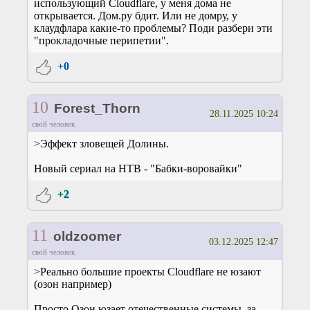
использующий Cloudflare, у меня дома не
открывается. Дом.ру бдит. Или не домру, у
клаудфлара какие-то проблемы? Поди разбери эти
"прокладочные перипетии".
+0
10
Forest_Thorn
28.11.2025 10:24
свой человек
>Эффект зловещей Долины.
Новый сериал на НТВ - "Бабки-воровайки"
+2
11
oldzoomer
03.12.2025 12:47
свой человек
>Реально большие проекты Cloudflare не юзают
(озон например)
Просто Озон юзает отечественные системы, за