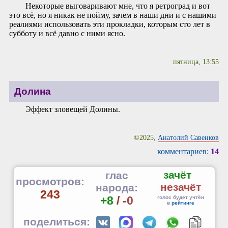
Некоторые выговаривают мне, что я ретроград и вот
это всё, но я никак не пойму, зачем в наши дни и с нашими
реалиями использовать эти прокладки, которым сто лет в
субботу и всё давно с ними ясно.
пятница, 13:55
Долина
Эффект зловещей Долины.
©2025,
Анатолий Савенков
комментариев:
14
зачёт
глас
просмотров:
незачёт
народа:
243
+8
/
-0
голос будет учтён
в
рейтинге
поделиться: