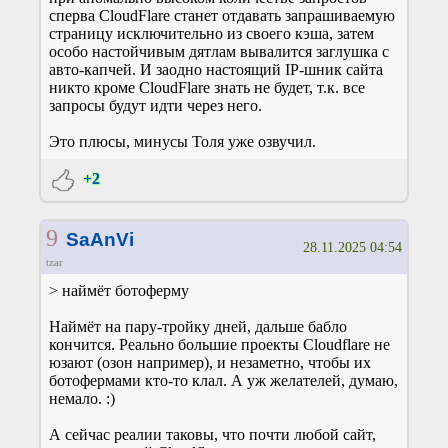
сперва CloudFlare станет отдавать запрашиваемую
страницу исключительно из своего кэша, затем
особо настойчивым дятлам вывалится заглушка с
авто-капчей. И заодно настоящий IP-шник сайта
никто кроме CloudFlare знать не будет, т.к. все
запросы будут идти через него.
Это плюсы, минусы Толя уже озвучил.
+2
9
SaAnVi
28.11.2025 04:54
tzar
> наймёт ботоферму
Наймёт на пару-тройку дней, дальше бабло
кончится. Реально большие проекты Cloudflare не
юзают (озон например), и незаметно, чтобы их
ботофермами кто-то клал. А уж желателей, думаю,
немало. :)
А сейчас реалии таковы, что почти любой сайт,