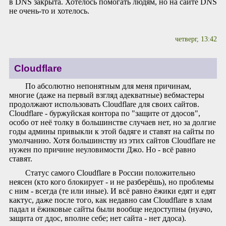
в DNS закрыта. Хотелось помогать людям, но на сайте DNS
не очень-то и хотелось.
четверг, 13:42
Cloudflare
По абсолютно непонятным для меня причинам,
многие (даже на первый взгляд адекватные) вебмастеры
продолжают использовать Cloudflare для своих сайтов.
Cloudflare - буржуйская контора по "защите от ддосов",
особо от неё толку в большинстве случаев нет, но за долгие
годы админы привыкли к этой бадяге и ставят на сайты по
умолчанию. Хотя большинству из этих сайтов Cloudflare не
нужен по причине неуловимости Джо. Но - всё равно
ставят.
Статус самого Cloudflare в России положительно
неясен (кто кого блокирует - и не разберёшь), но проблемы
с ним - всегда (те или иные). И всё равно ёжики едят и едят
кактус, даже после того, как недавно сам Cloudflare в хлам
падал и ёжиковые сайты были вообще недоступны (нуачо,
защита от ддос, вполне себе; нет сайта - нет ддоса).