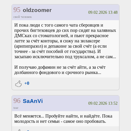
95
oldzoomer
09.02.2026 13:48
свой человек
И пока люди с того самого чата сберовцев и
прочих бигтеховцев до сих пор сидят на халявных
ДМСках со стоматологией, и пьют прекрасное
латте за счёт конторы, я сижу на зилаксере
(арипипразол) и депакине за свой счёт (а если
точнее - за счёт пособий от государства). И
засыпаю исключительно под труксалом, а не сам...
И получаю дофамин не за счёт айти, а за счёт
долбанного фондового и срочного рынка...
+0
96
SaAnVi
09.02.2026 13:52
tzar
Всё меняется... Пробуйте найти, и найдёте. Пока
молодость и нет семьи - самое оно пробовать.