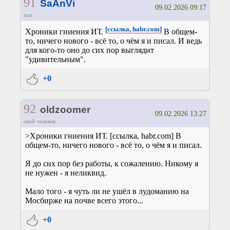
91
SaAnVi
09.02.2026 09:17
tzar
[ссылка, habr.com]
Хроники гниения ИТ.
В общем-
то, ничего нового - всё то, о чём я и писал. И ведь
для кого-то оно до сих пор выглядит
"удивительным".
+0
92
oldzoomer
09.02.2026 13:27
свой человек
>Хроники гниения ИТ. [ссылка, habr.com] В
общем-то, ничего нового - всё то, о чём я и писал.
Я до сих пор без работы, к сожалению. Никому я
не нужен - я неликвид.
Мало того - я чуть ли не ушёл в лудоманию на
Мосбирже на почве всего этого...
+0