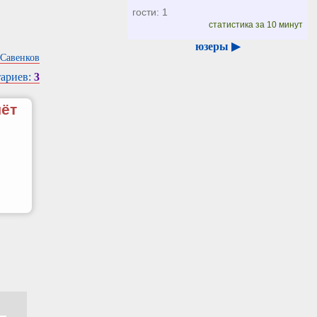
гости: 1
статистика за 10 минут
юзеры ▶
Савенков
ариев:
3
чёт