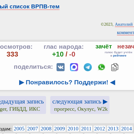
ый список ВРПВ-тем
©2023,
Анатолий 
коммент
зачёт
неза
осмотров:
глас народа:
333
+10
/
-0
голос будет учтён
в
рейтинге
поделиться:
▶ Понравилось? Поддержи!
◀
едыдущая запись
следующая запись ▶
nger, ГИБДД, ИКС
прогресс, Окулус, W2k
годам:
2005
2007
2008
2009
2010
2011
2012
2013
2014