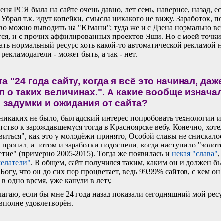
еня РСЯ была на сайте очень давно, лет семь, наверное, назад, е
 Убрал т.к. идут копейки, смысла никакого не вижу. Заработок, п
во можно выводить на "Юмани"; туда же и с Дзена нормально вс
ся, и с прочих аффилированных проектов Яши. Но с моей точки
ать нормальный ресурс хоть какой-то автоматической рекламой н
рекламодатели - может быть, а так - нет.
а "24 года сайту, когда я всё это начинал, даж
л о таких величинах.". А какие вообще изнача
 задумки и ожидания от сайта?
никаких не было, был адский интерес попробовать технологии и
ство к зарождавшемуся тогда в Красноярске вебу. Конечно, хоте
виться", как это у молодёжи принято, Особой славы не снискалос
е пропал, а потом и заработки подоспели, когда наступило "золот
етие" (примерно 2005-2015). Тогда же появилась и
некая "слава"
,
елатели"
. В общем, сайт получился таким, каким он и должен б
Богу, что он до сих пор процветает, ведь 99.99% сайтов, с кем он
 в одно время, уже канули в лету.
агаю, если бы мне 24 года назад показали сегодняшний мой ресу
вполне удовлетворён.