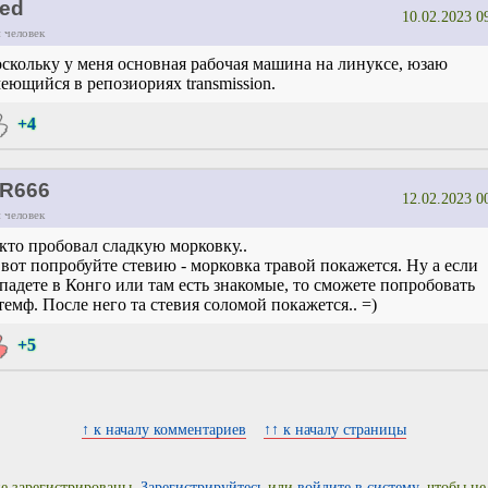
ed
10.02.2023 0
 человек
скольку у меня основная рабочая машина на линуксе, юзаю
еющийся в репозиориях transmission.
+4
R666
12.02.2023 0
 человек
.кто пробовал сладкую морковку..
а вот попробуйте стевию - морковка травой покажется. Ну а если
падете в Конго или там есть знакомые, то сможете попробовать
темф. После него та стевия соломой покажется.. =)
+5
↑ к началу комментариев
↑↑ к началу страницы
е зарегистрированы.
Зарегистрируйтесь
или
войдите в систему
, чтобы не