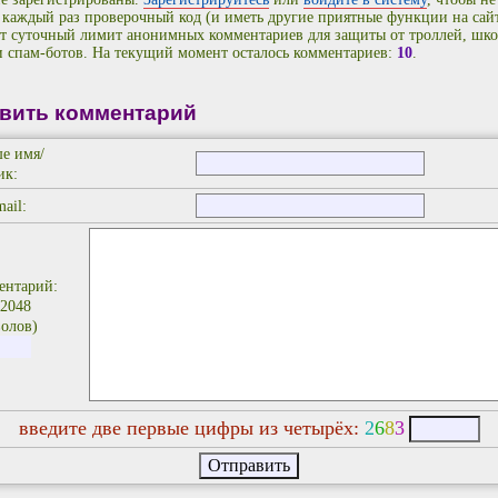
 каждый раз проверочный код (и иметь другие приятные функции на сайт
т суточный лимит анонимных комментариев для защиты от троллей, шко
и спам-ботов. На текущий момент осталось комментариев:
10
.
вить комментарий
е имя/
ик:
ail:
ентарий:
 2048
олов)
введите две первые цифры из четырёх:
2
6
8
3