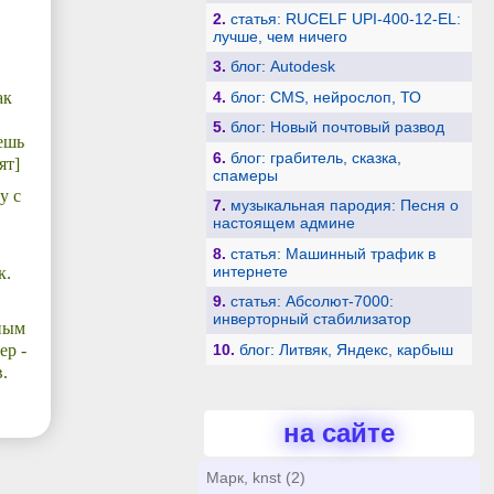
2.
статья: RUCELF UPI-400-12-EL:
лучше, чем ничего
3.
блог: Autodesk
ак
4.
блог: CMS, нейрослоп, ТО
5.
блог: Новый почтовый развод
ешь
6.
блог: грабитель, сказка,
ят]
спамеры
у с
7.
музыкальная пародия: Песня о
настоящем админе
8.
статья: Машинный трафик в
интернете
к.
9.
статья: Абсолют-7000:
инверторный стабилизатор
ьным
ер -
10.
блог: Литвяк, Яндекс, карбыш
.
на сайте
Марк, knst (2)