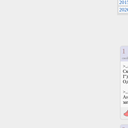
201
202
1
свой
>.
Ск
I")
Од
>.
Ан
за