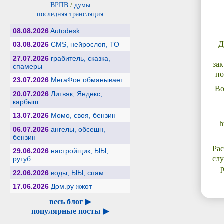
ВРПВ
/
думы
последняя трансляция
08.08.2026
Autodesk
Д
03.08.2026
CMS, нейрослоп, ТО
27.07.2026
грабитель, сказка,
за
спамеры
по
23.07.2026
МегаФон обманывает
Во
20.07.2026
Литвяк, Яндекс,
карбыш
13.07.2026
Момо, своя, бензин
h
06.07.2026
ангелы, обсешн,
бензин
Рас
29.06.2026
настройщик, ЫЫ,
слу
рутуб
22.06.2026
воды, ЫЫ, спам
17.06.2026
Дом.ру жжот
весь блог ▶
популярные посты ▶