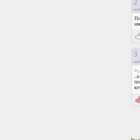
2
свой
По
им
3
свой
>.
..
по
ке
Вы н