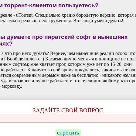
м торрент-клиентом пользуетесь?
ревле - uTorrent. Специально храню бородатую версию, которая 
рекламы и реально ненагруженная. Вот люди умели делать!
вы думаете про пиратский софт в нынешних
иях?
 а что про него думать? Вернее, чем нынешние реалии особо что
и? Вообще ничего. :) Касаемо лично меня - я в принципе не пол
нным софтом; мне хватает прог, которым уже лет по 15-20, они
но работают. Какие-то в своё время покупались, какие-то - не оче
аться современным дерьмом даже за бесплатно - никакого желан
куда исправнее и лучше работает, и это очевидно любому, кто пр
 морковку.
ЗАДАЙТЕ СВОЙ ВОПРОС
спросить