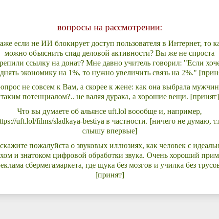
вопросы на рассмотрении:
аже если не ИИ блокирует доступ пользователя в Интернет, то к
можно объяснить спад деловой активности? Вы же не спроста
крепили ссылку на донат? Мне давно учитель говорил: "Если хоч
днять экономику на 1%, то нужно увеличить связь на 2%." [прин
опрос не совсем к Вам, а скорее к жене: как она выбрала мужчин
таким потенциалом?.. не валяя дурака, а хорошие вещи. [принят]
Что вы думаете об альянсе uft.lol воообще и, например,
ttps://uft.lol/films/sladkaya-bestiya в частности. [ничего не думаю, т.
слышу впервые]
скажите пожалуйста о звуковых иллюзиях, как человек с идеал
хом и знатоком цифровой обработки звука. Очень хороший прим
реклама сбермегамаркета, где щука без мозгов и училка без трусов
[принят]