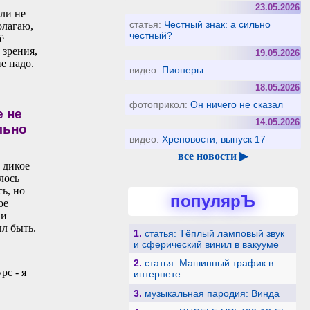
23.05.2026
сли не
статья:
Честный знак: а сильно
олагаю,
честный?
ё
 зрения,
19.05.2026
е надо.
видео:
Пионеры
18.05.2026
фотоприкол:
Он ничего не сказал
е не
14.05.2026
льно
видео:
Хреновости, выпуск 17
все новости ▶
 дикое
лось
ь, но
популярЪ
ое
 и
ыл быть.
1.
статья: Тёплый ламповый звук
и сферический винил в вакууме
2.
статья: Машинный трафик в
рс - я
интернете
3.
музыкальная пародия: Винда