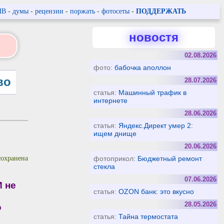
ПВ
-
думы
-
рецензии
-
поржать
-
фотосеты
-
ПОДДЕРЖАТЬ
новостя
02.08.2026
фото:
бабочка аполлон
во
28.07.2026
статья:
Машинный трафик в
интернете
28.06.2026
статья:
Яндекс.Директ умер 2:
ищем днище
20.06.2026
фотоприкол:
Бюджетный ремонт
сохранена
стекла
07.06.2026
 не
статья:
OZON банк: это вкусно
28.05.2026
о
статья:
Тайна термостата