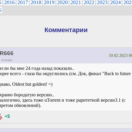
5
2016
2017
2018
2019
2020
2021
2022
2023
2024
202
6
Комментарии
R666
10.02.2023 0
 человек
.если бы мне 24 года назад показали..
орее всего - глаза бы округлились (см. Док, финал "Back to future 
нако, Oldest but goldest! =)
.храню бородатую версию..
алогично, здесь тоже uTorrent и тоже раритетной версии3.1 (с
претом обновлений).
+5