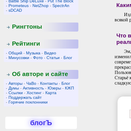
-
Battle Ship DeLuxe
-
Put The Block
Каки
-
Prometeus
-
NetZhop
-
SpectrAn
-
sDCAD
Изд
всякой 
Рингтоны
Что 
реал
Рейтинги
Эм,
-
Общий
-
Музыка
-
Видео
изменил
-
Минусовки
-
Фото
-
Статьи
-
Блог
совреме
прекрас
Пользов
Об авторе и сайте
Старьё 
сладкую
-
Авторы
-
ЧаВо
-
Контакты
-
Блог
-
Думы
-
Активность
-
Юзеры
-
КЖП
-
Ссылки
-
Хостинг
-
Карта
-
Поддержать сайт
-
Горячие поклонники
блогЪ