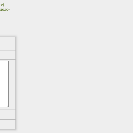
е).
лоло-