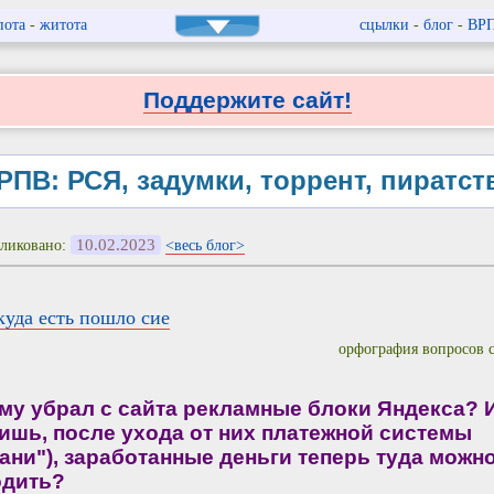
пота
-
житота
сцылки
-
блог
-
ВР
Поддержите сайт!
РПВ: РСЯ, задумки, торрент, пиратст
10.02.2023
ликовано:
<весь блог>
куда есть пошло сие
орфография вопросов 
му убрал с сайта рекламные блоки Яндекса? И
ишь, после ухода от них платежной системы
ани"), заработанные деньги теперь туда можн
дить?