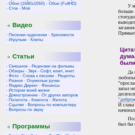
-
Обои (1680x1050)
-
Обои (FullHD)
У м
-
Сток
-
Моё
больше.
стопудо
выводит
Видео
загажив
Прямые 
-
Песенки-чудесенки
-
Хреновости
-
Игрульки
-
Клипы
Цитат
Статьи
дума
были
-
Смешное
-
Рецензии на фильмы
-
Обзоры
-
Звук
-
Софт, комп, инет
Да 
-
Фото
-
Слова к песням
-
Рецепты
любопыт
-
Разное
-
Очумелые ручки
"просла
-
Яндекс.Директ
-
Финансы
запал н
-
Истории моей жизни
десятил
-
Домостроение
-
От других авторов
"доброж
-
Политота
-
Компота
-
Житота
-
Сцылки
-
Вопросы по компьютеру
И слава 
-
Вопросы по звуку
начинал
Пол
был бы 
Программы