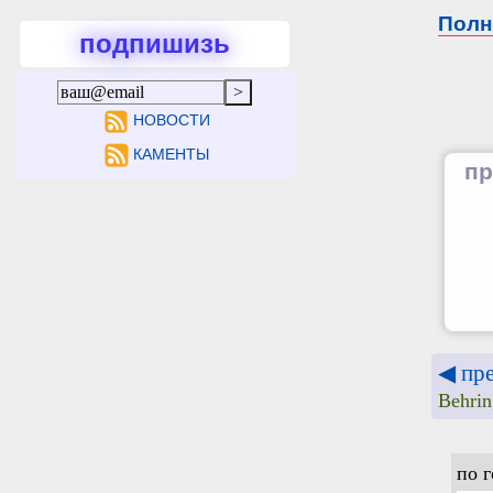
Полн
подпишизь
НОВОСТИ
КАМЕНТЫ
пр
◀ пр
Behri
по 