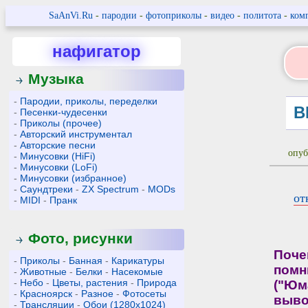
SaAnVi.Ru
-
пародии
-
фотоприколы
-
видео
-
политота
-
ком
нафигатор
Музыка
-
Пародии, приколы, переделки
В
-
Песенки-чудесенки
-
Приколы (прочее)
-
Авторский инструментал
-
Авторские песни
опуб
-
Минусовки (HiFi)
-
Минусовки (LoFi)
-
Минусовки (избранное)
-
Саундтреки
-
ZX Spectrum
-
MODs
от
-
MIDI
-
Пранк
Фото, рисунки
Поче
-
Приколы
-
Банная
-
Карикатуры
помн
-
Животные
-
Белки
-
Насекомые
-
Небо
-
Цветы, растения
-
Природа
("Юм
-
Красноярск
-
Разное
-
Фотосеты
выво
-
Трансляции
-
Обои (1280x1024)