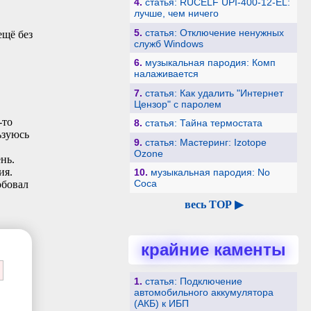
4.
статья: RUCELF UPI-400-12-EL:
лучше, чем ничего
5.
статья: Отключение ненужных
ещё без
служб Windows
6.
музыкальная пародия: Комп
налаживается
7.
статья: Как удалить "Интернет
Цензор" с паролем
-то
8.
статья: Тайна термостата
ьзуюсь
9.
статья: Мастеринг: Izotope
Ozone
нь.
ия.
10.
музыкальная пародия: No
Coca
обовал
весь TOP ▶
крайние каменты
1.
статья: Подключение
автомобильного аккумулятора
(АКБ) к ИБП