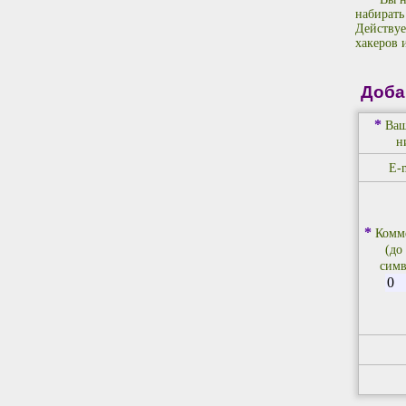
набирать
Действуе
хакеров 
Доба
*
Ваш
н
E-m
*
Комм
(до
симв