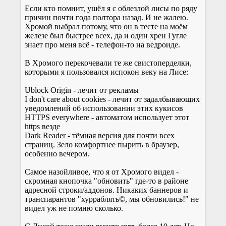
Если кто помнит, ушёл я с облезлой лисы по ряду
причин почти года полтора назад. И не жалею.
Хромой выбрал потому, что он в тесте на моём
железе был быстрее всех, да и один хрен Гугле
знает про меня всё - телефон-то на ведроиде.
В Хромого перекочевали те же свистоперделки,
которыми я пользовался испокон веку на Лисе:
Ublock Origin - лечит от рекламы
I don't care about cookies - лечит от задалбывающих
уведомлений об использовании этих кукисов
HTTPS everywhere - автоматом использует этот
https везде
Dark Reader - тёмная версия для почти всех
страниц. Зело комфортнее пырить в браузер,
особенно вечером.
Самое назойливое, что я от Хромого видел -
скромная кнопочка "обновить" где-то в районе
адресной строки/аддонов. Никаких баннеров и
транспарантов "хурраблять©, мы обновились!" не
видел уж не помню сколько.