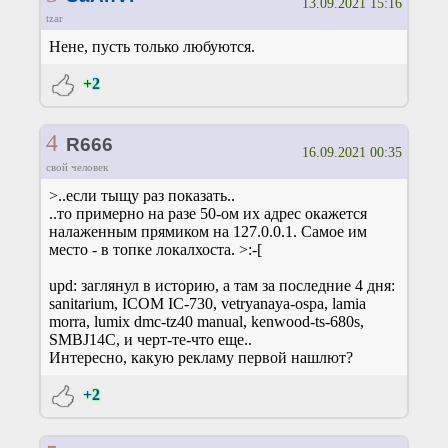
13.09.2021 15:16
tzar
Нене, пусть только любуются.
+2
4
R666
16.09.2021 00:35
свой человек
>..если тыщу раз показать..
..то примерно на разе 50-ом их адрес окажется
налаженным прямиком на 127.0.0.1. Самое им
место - в топке локалхоста. >:-[
upd: заглянул в историю, а там за последние 4 дня:
sanitarium, ICOM IC-730, vetryanaya-ospa, lamia
morra, lumix dmc-tz40 manual, kenwood-ts-680s,
SMBJ14C, и черт-те-что еще..
Интересно, какую рекламу первой нашлют?
+2