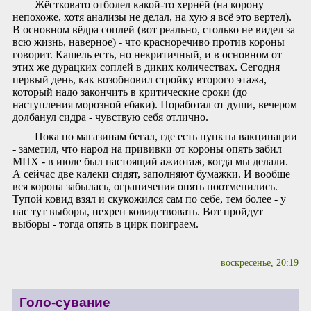
Жёстковато отболел какой-то хернёй (на корону
непохоже, хотя анализы не делал, на хую я всё это вертел).
В основном вёдра соплей (вот реально, столько не видел за
всю жизнь, наверное) - что красноречиво против короны
говорит. Кашель есть, но некритичный, и в основном от
этих же дурацких соплей в диких количествах. Сегодня
первый день, как возобновил стройку второго этажа,
который надо закончить в критические сроки (до
наступления морозной ебаки). Поработал от души, вечером
долбанул сидра - чувствую себя отлично.
Пока по магазинам бегал, где есть пункты вакцинации
- заметил, что народ на прививки от короны опять забил
МПХ - в июле был настоящий ажиотаж, когда мы делали.
А сейчас две калеки сидят, заполняют бумажки. И вообще
вся корона забылась, ограничения опять поотменились.
Тупой ковид взял и скукожился сам по себе, тем более - у
нас тут выборы, нехрен ковидствовать. Вот пройдут
выборы - тогда опять в цирк поиграем.
воскресенье, 20:19
Голо-сувание