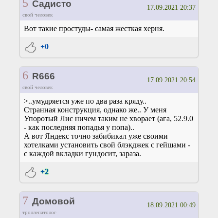
5
Садисто
17.09.2021 20:37
свой человек
Вот такие простуды- самая жесткая херня.
+0
6
R666
17.09.2021 20:54
свой человек
>..умудряется уже по два раза кряду..
Странная конструкция, однако же.. У меня
Упоротый Лис ничем таким не хворает (ага, 52.9.0
- как последняя попадья у попа)..
А вот Яндекс точно забибикал уже своими
хотелками установить свой блэкджек с гейшами -
с каждой вкладки гундосит, зараза.
+2
7
Домовой
18.09.2021 00:49
троллепатолог