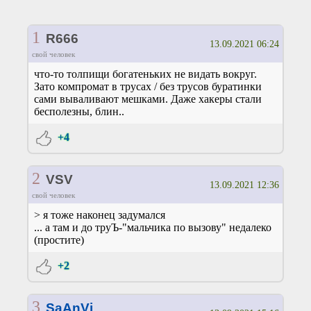
1
R666
13.09.2021 06:24
свой человек
что-то толпищи богатеньких не видать вокруг.
Зато компромат в трусах / без трусов буратинки
сами вываливают мешками. Даже хакеры стали
бесполезны, блин..
+4
2
VSV
13.09.2021 12:36
свой человек
> я тоже наконец задумался
... а там и до труЪ-"мальчика по вызову" недалеко
(простите)
+2
3
SaAnVi