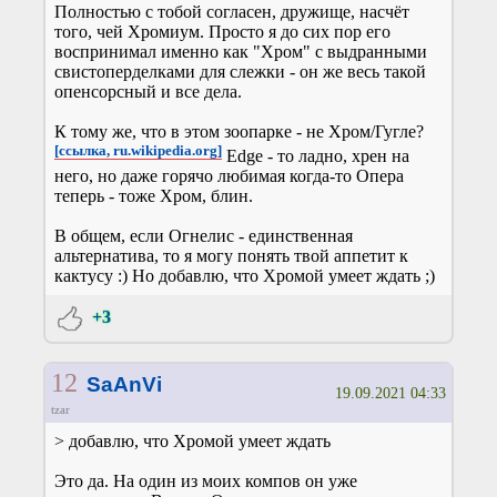
Полностью с тобой согласен, дружище, насчёт
того, чей Хромиум. Просто я до сих пор его
воспринимал именно как "Хром" с выдранными
свистоперделками для слежки - он же весь такой
опенсорсный и все дела.
К тому же, что в этом зоопарке - не Хром/Гугле?
[ссылка, ru.wikipedia.org]
Edge - то ладно, хрен на
него, но даже горячо любимая когда-то Опера
теперь - тоже Хром, блин.
В общем, если Огнелис - единственная
альтернатива, то я могу понять твой аппетит к
кактусу :) Но добавлю, что Хромой умеет ждать ;)
+3
12
SaAnVi
19.09.2021 04:33
tzar
> добавлю, что Хромой умеет ждать
Это да. На один из моих компов он уже