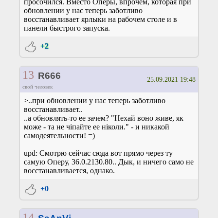
просочился. Вместо Оперы, впрочем, которая при
обновлении у нас теперь заботливо
восстанавливает ярлыки на рабочем столе и в
панели быстрого запуска.
+2
13
R666
25.09.2021 19:48
свой человек
>..при обновлении у нас теперь заботливо
восстанавливает..
..а обновлять-то ее зачем? "Нехай воно живе, як
може - та не чіпайте ее ніколи." - и никакой
самодеятельности! =)
upd: Смотрю сейчас сюда вот прямо через ту
самую Оперу, 36.0.2130.80.. Дык, и ничего само не
восстанавливается, однако.
+0
14