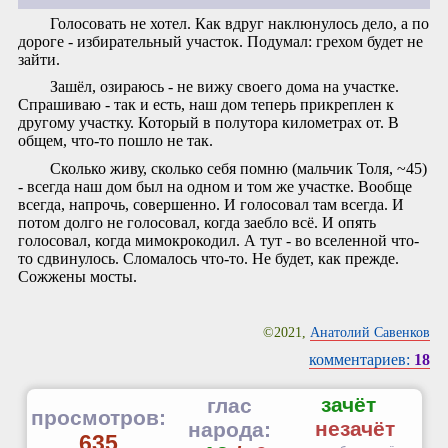
Голосовать не хотел. Как вдруг наклюнулось дело, а по
дороге - избирательный участок. Подумал: грехом будет не
зайти.
Зашёл, озираюсь - не вижу своего дома на участке.
Спрашиваю - так и есть, наш дом теперь прикреплен к
другому участку. Который в полутора километрах от. В
общем, что-то пошло не так.
Сколько живу, сколько себя помню (мальчик Толя, ~45)
- всегда наш дом был на одном и том же участке. Вообще
всегда, напрочь, совершенно. И голосовал там всегда. И
потом долго не голосовал, когда заебло всё. И опять
голосовал, когда мимокрокодил. А тут - во вселенной что-
то сдвинулось. Сломалось что-то. Не будет, как прежде.
Сожжены мосты.
©2021,
Анатолий Савенков
комментариев:
18
зачёт
глас
просмотров:
незачёт
народа:
635