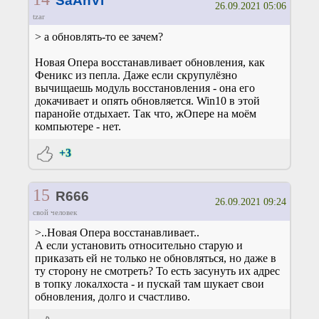
SaAnVi
26.09.2021 05:06
tzar
> а обновлять-то ее зачем?
Новая Опера восстанавливает обновления, как
Феникс из пепла. Даже если скрупулёзно
вычищаешь модуль восстановления - она его
докачивает и опять обновляется. Win10 в этой
паранойе отдыхает. Так что, жОпере на моём
компьютере - нет.
+3
15
R666
26.09.2021 09:24
свой человек
>..Новая Опера восстанавливает..
А если установить относительно старую и
приказать ей не только не обновляться, но даже в
ту сторону не смотреть? То есть засунуть их адрес
в топку локалхоста - и пускай там шукает свои
обновления, долго и счастливо.