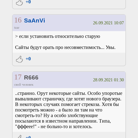
+0
16
SaAnVi
26.09.2021 10:07
tzar
> если установить относительно старую
Сайты будут орать про несовместимость... Увы.
+0
17
R666
28.09.2021 01:30
свой человек
..странно. Орут некоторые сайты. Особо упоротые
вываливают страничку, где хотят нового браузера.
В некоторых случаях помогает стрекоза. Хотя бы
посмотреть можно - а было ли там на что
смотреть-то? Ну а особо злобствующие
посылаются в известном направлении. Типа,
"фффеее!" - не больно-то и хотелось.
+0