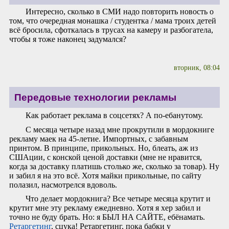
Интересно, сколько в СМИ надо повторить новость о
том, что очередная монашка / студентка / мама троих детей
всё бросила, сфоткалась в трусах на камеру и разбогатела,
чтобы я тоже наконец задумался?
вторник, 08:04
Передовые технологии рекламы
Как работает реклама в соцсетях? А по-ебанутому.
С месяца четыре назад мне прокрутили в мордокниге
рекламу маек на 45-летие. Импортных, с забавным
принтом. В принципе, прикольных. Но, блеать, аж из
СШАции, с конской ценой доставки (мне не нравится,
когда за доставку платишь столько же, сколько за товар). Ну
и забил я на это всё. Хотя майки прикольные, по сайту
полазил, насмотрелся вдоволь.
Что делает мордокнига? Все четыре месяца крутит и
крутит мне эту рекламу ежедневно. Хотя я хер забил и
точно не буду брать. Но: я БЫЛ НА САЙТЕ, ебёнамать.
Ретаргетинг
, сцука! Ретаргетинг, пока бабки у