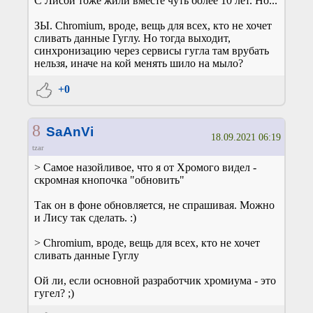
С Лисой тоже жили вместе чуть более 10 лет. Но...
ЗЫ. Chromium, вроде, вещь для всех, кто не хочет
сливать данные Гуглу. Но тогда выходит,
синхронизацию через сервисы гугла там врубать
нельзя, иначе на кой менять шило на мыло?
+0
8
SaAnVi
18.09.2021 06:19
tzar
> Самое назойливое, что я от Хромого видел -
скромная кнопочка "обновить"
Так он в фоне обновляется, не спрашивая. Можно
и Лису так сделать. :)
> Chromium, вроде, вещь для всех, кто не хочет
сливать данные Гуглу
Ой ли, если основной разработчик хромиума - это
гугел? ;)