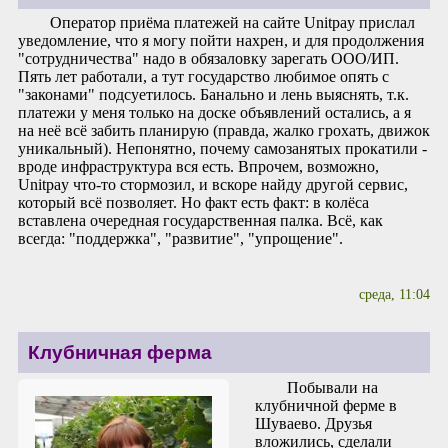
Оператор приёма платежей на сайте Unitpay прислал
уведомление, что я могу пойти нахрен, и для продолжения
"сотрудничества" надо в обязаловку зарегать ООО/ИП.
Пять лет работали, а тут государство любимое опять с
"законами" подсуетилось. Банально и лень выяснять, т.к.
платежи у меня только на доске объявлений остались, а я
на неё всё забить планирую (правда, жалко грохать, движок
уникальный). Непонятно, почему самозанятых прокатили -
вроде инфраструктура вся есть. Впрочем, возможно,
Unitpay что-то стормозил, и вскоре найду другой сервис,
который всё позволяет. Но факт есть факт: в колёса
вставлена очередная государственная палка. Всё, как
всегда: "поддержка", "развитие", "упрощение".
среда, 11:04
Клубничная ферма
Побывали на
клубничной ферме в
Шуваево. Друзья
вложились, сделали