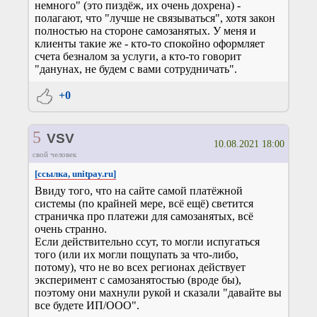
немного" (это пиздёж, их очень дохрена) -
полагают, что "лучше не связываться", хотя закон
полностью на стороне самозанятых. У меня и
клиенты такие же - кто-то спокойно оформляет
счета безналом за услуги, а кто-то говорит
"данунах, не будем с вами сотрудничать".
+0
5
VSV
10.08.2021 18:00
свой человек
[ссылка, unitpay.ru]
Ввиду того, что на сайте самой платёжной
системы (по крайней мере, всё ещё) светится
страничка про платежи для самозанятых, всё
очень странно.
Если действительно ссут, то могли испугаться
того (или их могли пощупать за что-либо,
потому), что не во всех регионах действует
эксперимент с самозанятостью (вроде бы),
поэтому они махнули рукой и сказали "давайте вы
все будете ИП/ООО".