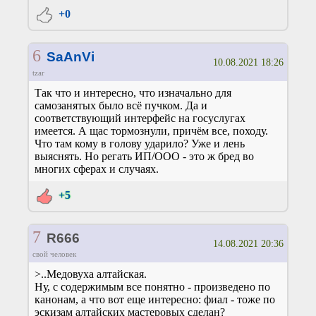
+0
6
SaAnVi
10.08.2021 18:26
tzar
Так что и интересно, что изначально для
самозанятых было всё пучком. Да и
соответствующий интерфейс на госуслугах
имеется. А щас тормознули, причём все, походу.
Что там кому в голову ударило? Уже и лень
выяснять. Но регать ИП/ООО - это ж бред во
многих сферах и случаях.
+5
7
R666
14.08.2021 20:36
свой человек
>..Медовуха алтайская.
Ну, с содержимым все понятно - произведено по
канонам, а что вот еще интересно: фиал - тоже по
эскизам алтайских мастеровых сделан?