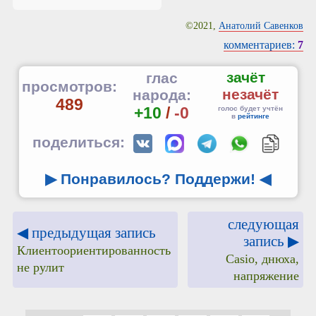
©2021,
Анатолий Савенков
комментариев:
7
зачёт
глас
просмотров:
незачёт
народа:
489
+10
/
-0
голос будет учтён
в
рейтинге
поделиться:
▶ Понравилось? Поддержи!
◀
следующая
◀ предыдущая запись
запись ▶
Клиентоориентированность
Casio, днюха,
не рулит
напряжение