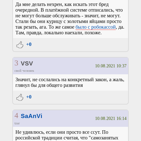
Да мне делать нехрен, как искать этот бред
очередной. В платёжной системе отписались, что
не могут больше обслуживать - значит, не могут.
Стали бы они курицу с золотыми яйцами просто
так резать, ага. То же самое
было с робокассой
, да.
Там, правда, локально наехали, похоже.
+0
3
VSV
10.08.2021 10:37
свой человек
Значит, не сослались на конкретный закон, а жаль,
глянул бы для общего развития
+0
4
SaAnVi
10.08.2021 16:14
tzar
Не удивлюсь, если они просто все ссут. По
российской традиции считая, что "самозанятых