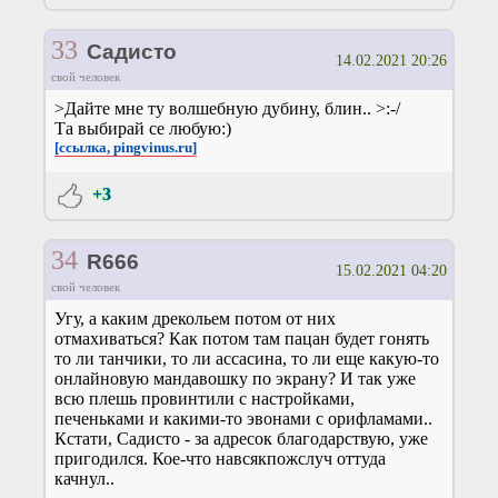
33
Садисто
14.02.2021 20:26
свой человек
>Дайте мне ту волшебную дубину, блин.. >:-/
Та выбирай се любую:)
[ссылка, pingvinus.ru]
+3
34
R666
15.02.2021 04:20
свой человек
Угу, а каким дрекольем потом от них
отмахиваться? Как потом там пацан будет гонять
то ли танчики, то ли ассасина, то ли еще какую-то
онлайновую мандавошку по экрану? И так уже
всю плешь провинтили с настройками,
печеньками и какими-то эвонами с орифламами..
Кстати, Садисто - за адресок благодарствую, уже
пригодился. Кое-что навсякпожслуч оттуда
качнул..