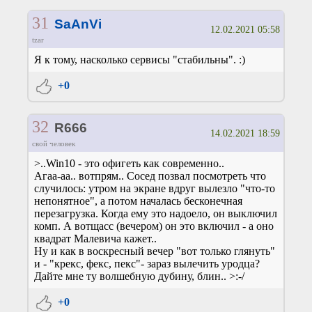
31
SaAnVi
12.02.2021 05:58
tzar
Я к тому, насколько сервисы "стабильны". :)
+0
32
R666
14.02.2021 18:59
свой человек
>..Win10 - это офигеть как современно..
Агаа-аа.. вотпрям.. Сосед позвал посмотреть что
случилось: утром на экране вдруг вылезло "что-то
непонятное", а потом началась бесконечная
перезагрузка. Когда ему это надоело, он выключил
комп. А вотщасс (вечером) он это включил - а оно
квадрат Малевича кажет..
Ну и как в воскресный вечер "вот только глянуть"
и - "крекс, фекс, пекс"- зараз вылечить уродца?
Дайте мне ту волшебную дубину, блин.. >:-/
+0