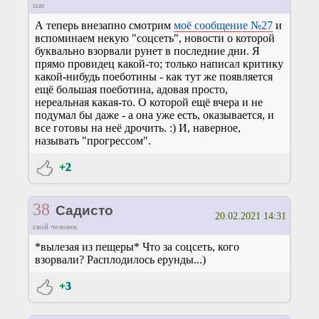
tzar
А теперь внезапно смотрим
моё сообщение №27
и
вспоминаем некую "соцсеть", новости о которой
буквально взорвали рунет в последние дни. Я
прямо провидец какой-то; только написал критику
какой-нибудь поеботины - как тут же появляется
ещё большая поеботина, адовая просто,
нереальная какая-то. О которой ещё вчера и не
подумал бы даже - а она уже есть, оказывается, и
все готовы на неё дрочить. :) И, наверное,
называть "прогрессом".
+2
38
Садисто
20.02.2021 14:31
свой человек
*вылезая из пещеры* Что за соцсеть, кого
взорвали? Расплодилось ерунды...)
+3