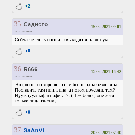
+2
35
Садисто
15.02.2021 09:01
свой человек
Сейчас очень много игр выходит и на линуксы.
+0
36
R666
15.02.2021 18:42
свой человек
Это, конечно хорошо.. если бы не одна безделица.
Поставить там пингвина, а потом ночевать там?
Нуужнуужнафигнафиг.. >:-( Тем более, оне хотят
только лицензионку.
+0
37
SaAnVi
20.02.2021 07:40