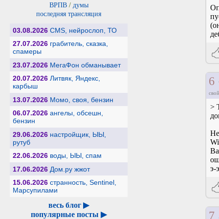
ВРПВ
/
думы
Оп
последняя трансляция
пу
(о
03.08.2026
CMS, нейрослоп, ТО
де
27.07.2026
грабитель, сказка,
спамеры
23.07.2026
МегаФон обманывает
20.07.2026
Литвяк, Яндекс,
6
карбыш
свой
13.07.2026
Момо, своя, бензин
> 
06.07.2026
ангелы, обсешн,
до
бензин
Не
29.06.2026
настройщик, ЫЫ,
Wi
рутуб
Ва
22.06.2026
воды, ЫЫ, спам
ош
э-
17.06.2026
Дом.ру жжот
15.06.2026
странность, Sentinel,
Марсупилами
весь блог ▶
7
популярные посты ▶