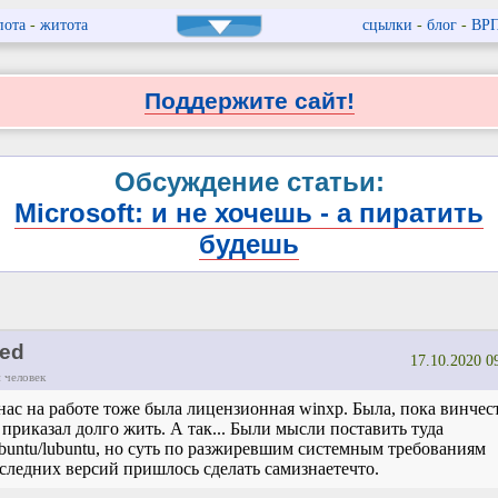
пота
-
житота
сцылки
-
блог
-
ВР
Поддержите сайт!
Обсуждение статьи:
Microsoft: и не хочешь - а пиратить
будешь
ed
17.10.2020 0
 человек
нас на работе тоже была лицензионная winxp. Была, пока винчес
 приказал долго жить. А так... Были мысли поставить туда
buntu/lubuntu, но суть по разжиревшим системным требованиям
следних версий пришлось сделать самизнаетечто.