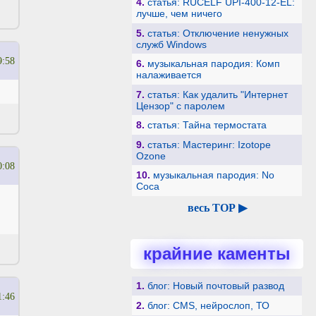
4.
статья: RUCELF UPI-400-12-EL:
лучше, чем ничего
5.
статья: Отключение ненужных
служб Windows
9:58
6.
музыкальная пародия: Комп
налаживается
7.
статья: Как удалить "Интернет
Цензор" с паролем
8.
статья: Тайна термостата
9.
статья: Мастеринг: Izotope
Ozone
0:08
10.
музыкальная пародия: No
Coca
весь TOP ▶
крайние каменты
1.
блог: Новый почтовый развод
1:46
2.
блог: CMS, нейрослоп, ТО