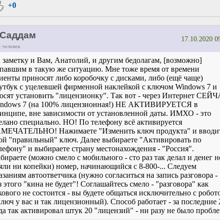
+0
Саддам
17.10.2020 0
 человек
 заметку и Вам, Анатолий, и другим бедолагам, [возможно]
павшим в такую же ситуацию. Мне тоже время от времени
иенты приносят либо коробочку с дисками, либо (ещё чаще)
утбук с уцелевшей фирменной наклейкой с ключом Windows 7 и
осят установить "лицензионку". Так вот - через Интернет СЕЙ
ndows 7 (на 100% лицензионная!) НЕ АКТИВИРУЕТСЯ в
инципе, вне зависимости от установленной даты. ИМХО - это
елано специально. НО! По телефону всё активируется
МЕЧАТЕЛЬНО! Нажимаете "Изменить ключ продукта" и вводи
ой "правильный" ключ. Далее выбираете "Активировать по
лефону" и выбираете страну местонахождения - "Россия".
бираете (можно смело с мобильного - сто раз так делал и денег н
яли ни копейки) номер, начинающийся с 8-800-... Следуем
азаниям автоответчика (нужно согласиться на запись разговора -
з этого "кина не будет"! Соглашайтесь смело - "разговора" как
кового не состоится - вы будете общаться исключительно с робот
ключ у вас и так лицензионный). Способ работает - за последние 
да так активировал штук 20 "лицензий" - ни разу не было пробле