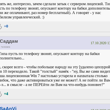
ять же, интересно, зачем сделали затык с сервером лицензий. Ти
сть по телефону звонят, опускают контору на бабки дополнител
ни же оплачивают, раз номер бесплатный). А говорят - у нас
билизм управленческий. :)
+0
Саддам
17.10.2020 1
 человек
Типа пусть по телефону звонят, опускают контору на бабки
полнительно...
, скорее всего - чтобы побольше народу на эту [удалено цензурой
n 10 переходило. Такой "толстый" намёк - "ну, Вы же сами видит
ша лицензионная Win 7 настолько устарела и нахватала столько
ибок, что даже активироваться уже не может! А не пойти ли Вам
э-э... в смысле - а не ПЕРЕйти ли Вам на что-нибудь поновее?"
+4
SaAnVi