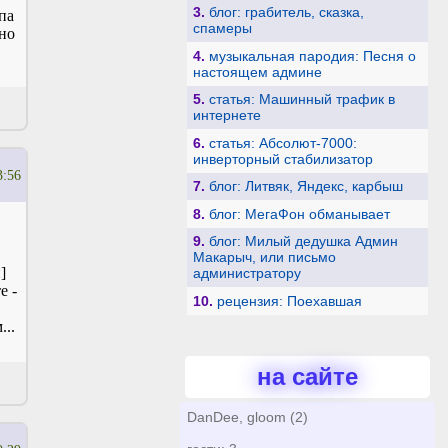
3.
блог: грабитель, сказка,
па
спамеры
ьно
4.
музыкальная пародия: Песня о
настоящем админе
5.
статья: Машинный трафик в
интернете
6.
статья: Абсолют-7000:
инверторный стабилизатор
3:56
7.
блог: Литвяк, Яндекс, карбыш
8.
блог: МегаФон обманывает
9.
блог: Милый дедушка Админ
Макарыч, или письмо
]
администратору
е -
10.
рецензия: Поехавшая
...
на сайте
DanDee, gloom (2)