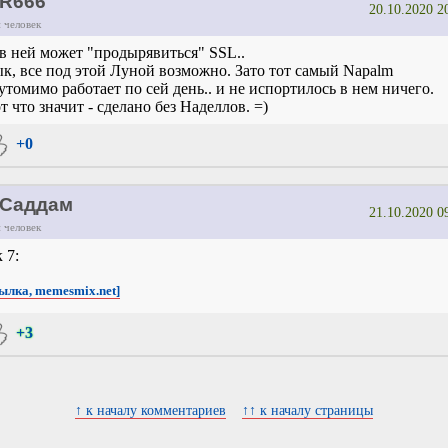
R666
20.10.2020 2
 человек
.в ней может "продырявиться" SSL..
к, все под этой Луной возможно. Зато тот самый Napalm
утомимо работает по сей день.. и не испортилось в нем ничего.
т что значит - сделано без Наделлов. =)
+0
Саддам
21.10.2020 0
 человек
к 7:
сылка, memesmix.net]
+3
↑ к началу комментариев
↑↑ к началу страницы