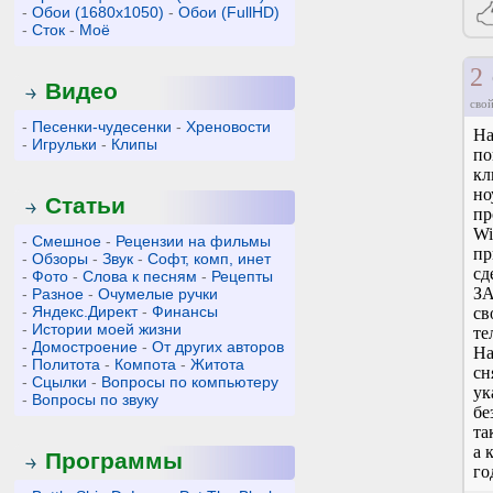
-
Обои (1680x1050)
-
Обои (FullHD)
-
Сток
-
Моё
2
Видео
свой
-
Песенки-чудесенки
-
Хреновости
На
-
Игрульки
-
Клипы
по
кл
но
Статьи
пр
Wi
-
Смешное
-
Рецензии на фильмы
пр
-
Обзоры
-
Звук
-
Софт, комп, инет
сд
-
Фото
-
Слова к песням
-
Рецепты
ЗА
-
Разное
-
Очумелые ручки
-
Яндекс.Директ
-
Финансы
св
-
Истории моей жизни
те
-
Домостроение
-
От других авторов
На
-
Политота
-
Компота
-
Житота
сн
-
Сцылки
-
Вопросы по компьютеру
ук
-
Вопросы по звуку
бе
та
а 
Программы
го