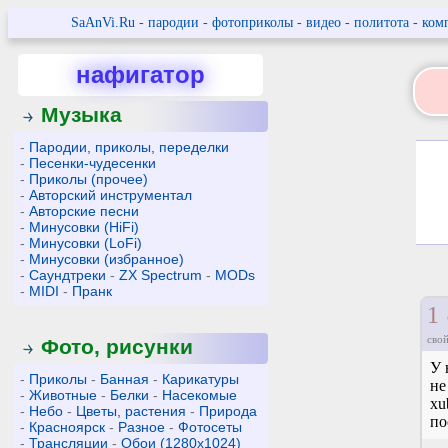
SaAnVi.Ru
-
пародии
-
фотоприколы
-
видео
-
политота
-
ком
нафигатор
Музыка
-
Пародии, приколы, переделки
-
Песенки-чудесенки
-
Приколы (прочее)
-
Авторский инструментал
-
Авторские песни
-
Минусовки (HiFi)
-
Минусовки (LoFi)
-
Минусовки (избранное)
-
Саундтреки
-
ZX Spectrum
-
MODs
-
MIDI
-
Пранк
1
свой
Фото, рисунки
У 
-
Приколы
-
Банная
-
Карикатуры
не
-
Животные
-
Белки
-
Насекомые
xu
-
Небо
-
Цветы, растения
-
Природа
по
-
Красноярск
-
Разное
-
Фотосеты
-
Трансляции
-
Обои (1280x1024)