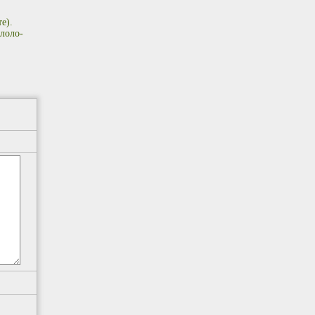
е).
лоло-