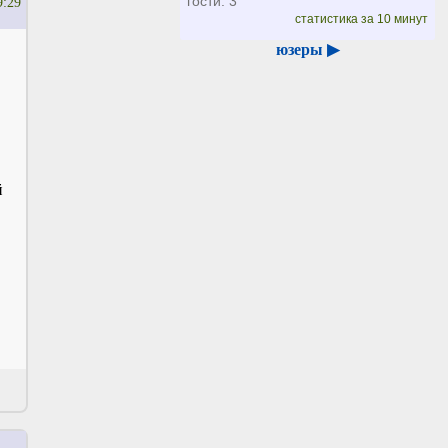
гости: 3
9:29
статистика за 10 минут
юзеры ▶
й