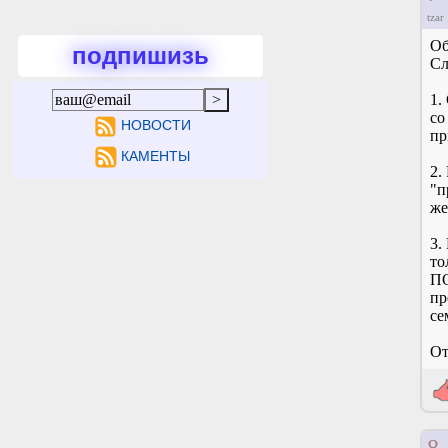
tzar
Об
подпишизь
Сл
1.
со
НОВОСТИ
пр
КАМЕНТЫ
2.
"п
же
3.
то
ПО
пр
се
От