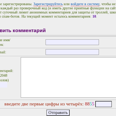
е зарегистрированы.
Зарегистрируйтесь
или
войдите в систему
, чтобы не
 каждый раз проверочный код (и иметь другие приятные функции на сайт
т суточный лимит анонимных комментариев для защиты от троллей, шко
и спам-ботов. На текущий момент осталось комментариев:
10
.
вить комментарий
е имя/
ик:
ail:
ентарий:
 2048
олов)
введите две первые цифры из четырёх:
8
8
5
5