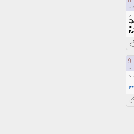
8
свой
>.
Ды
не
Во
9
свой
> 
[с