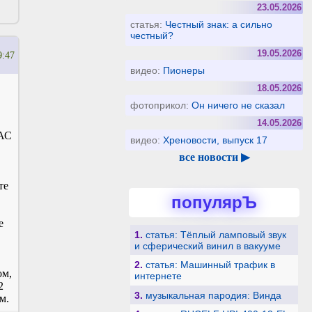
23.05.2026
статья:
Честный знак: а сильно
честный?
19.05.2026
9:47
видео:
Пионеры
18.05.2026
фотоприкол:
Он ничего не сказал
14.05.2026
ЧАС
видео:
Хреновости, выпуск 17
все новости ▶
те
популярЪ
е
1.
статья: Тёплый ламповый звук
и сферический винил в вакууме
2.
статья: Машинный трафик в
ом,
интернете
2
3.
музыкальная пародия: Винда
м.