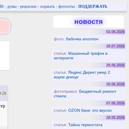
ПВ
-
думы
-
рецензии
-
поржать
-
фотосеты
-
ПОДДЕРЖАТЬ
новостя
02.08.2026
фото:
бабочка аполлон
28.07.2026
статья:
Машинный трафик в
интернете
28.06.2026
статья:
Яндекс.Директ умер 2:
ищем днище
20.06.2026
фотоприкол:
Бюджетный ремонт
9:29
стекла
07.06.2026
тер
статья:
OZON банк: это вкусно
28.05.2026
статья:
Тайна термостата