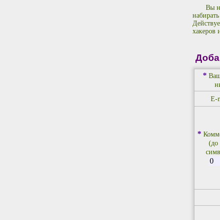
Вы н
набирать
Действуе
хакеров 
Доба
*
Ваш
н
E-m
*
Комм
(до
симв