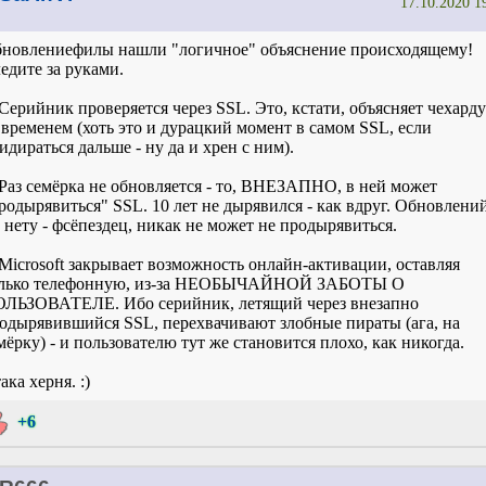
17.10.2020 1
новлениефилы нашли "логичное" объяснение происходящему!
едите за руками.
 Серийник проверяется через SSL. Это, кстати, объясняет чехарду
 временем (хоть это и дурацкий момент в самом SSL, если
идираться дальше - ну да и хрен с ним).
 Раз семёрка не обновляется - то, ВНЕЗАПНО, в ней может
родырявиться" SSL. 10 лет не дырявился - как вдруг. Обновлени
 нету - фсёпездец, никак не может не продырявиться.
 Microsoft закрывает возможность онлайн-активации, оставляя
лько телефонную, из-за НЕОБЫЧАЙНОЙ ЗАБОТЫ О
ЛЬЗОВАТЕЛЕ. Ибо серийник, летящий через внезапно
одырявившийся SSL, перехвачивают злобные пираты (ага, на
мёрку) - и пользователю тут же становится плохо, как никогда.
ака херня. :)
+6