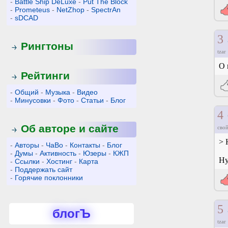
-
Battle Ship DeLuxe
-
Put The Block
-
Prometeus
-
NetZhop
-
SpectrAn
-
sDCAD
3
Рингтоны
tzar
О 
Рейтинги
-
Общий
-
Музыка
-
Видео
-
Минусовки
-
Фото
-
Статьи
-
Блог
4
Об авторе и сайте
свой
> 
-
Авторы
-
ЧаВо
-
Контакты
-
Блог
-
Думы
-
Активность
-
Юзеры
-
КЖП
Ну
-
Ссылки
-
Хостинг
-
Карта
-
Поддержать сайт
-
Горячие поклонники
5
блогЪ
tzar