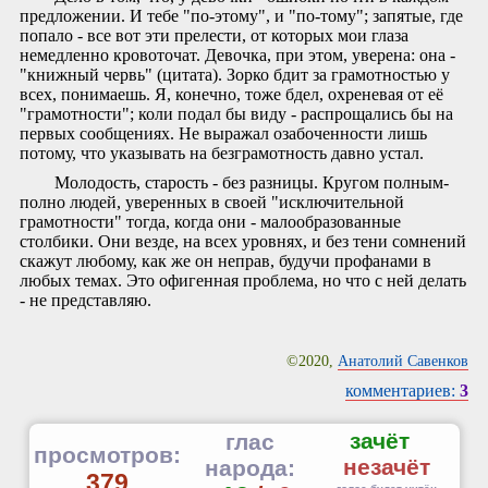
предложении. И тебе "по-этому", и "по-тому"; запятые, где
попало - все вот эти прелести, от которых мои глаза
немедленно кровоточат. Девочка, при этом, уверена: она -
"книжный червь" (цитата). Зорко бдит за грамотностью у
всех, понимаешь. Я, конечно, тоже бдел, охреневая от её
"грамотности"; коли подал бы виду - распрощались бы на
первых сообщениях. Не выражал озабоченности лишь
потому, что указывать на безграмотность давно устал.
Молодость, старость - без разницы. Кругом полным-
полно людей, уверенных в своей "исключительной
грамотности" тогда, когда они - малообразованные
столбики. Они везде, на всех уровнях, и без тени сомнений
скажут любому, как же он неправ, будучи профанами в
любых темах. Это офигенная проблема, но что с ней делать
- не представляю.
©2020,
Анатолий Савенков
комментариев:
3
зачёт
глас
просмотров:
незачёт
народа:
379