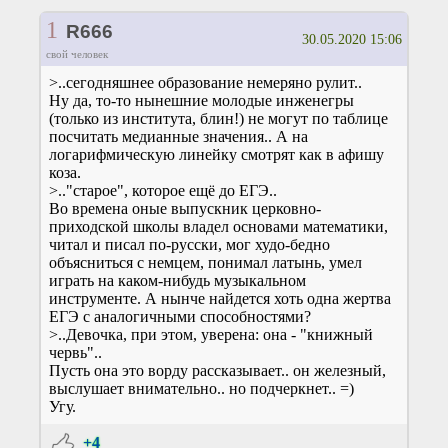
1
R666
30.05.2020 15:06
свой человек
>..сегодняшнее образование немеряно рулит..
Ну да, то-то нынешние молодые инженегры
(только из института, блин!) не могут по таблице
посчитать медианные значения.. А на
логарифмическую линейку смотрят как в афишу
коза.
>.."старое", которое ещё до ЕГЭ..
Во времена оные выпускник церковно-
приходской школы владел основами математики,
читал и писал по-русски, мог худо-бедно
объясниться с немцем, понимал латынь, умел
играть на каком-нибудь музыкальном
инструменте. А нынче найдется хоть одна жертва
ЕГЭ с аналогичными способностями?
>..Девочка, при этом, уверена: она - "книжный
червь"..
Пусть она это ворду рассказывает.. он железный,
выслушает внимательно.. но подчеркнет.. =)
Угу.
+4