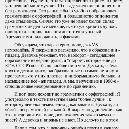
применять... Ну, не то, чтобы запрещённый приём, а приём,
устаревший минимум лет 10 назад: уличение оппонента в
безграмотности. Это раньше было удобно побравировать
грамматикой с орфографией, и большинство оппонентов
даже стыдились. Сейчас это уже не имеет былой силы;
грамотных людей всё меньше, и, что уж кривить душой,
повод-то для прикапывания достаточно унылый.
Аргументами надо давить, и фактами.
Обсуждаем, что характерно, молодёжь VS
немолодёжь. Я сдержанно разъясняю, что в образовании -
пиздец. Девочка убеждает, что, наоборот - сегодняшнее
образование немеряно рулит, а "старое", которое ещё до
ЕГЭ, СССР'ское - было вообще ни о чём. Дескать, сейчас
кругом дети-индиго, наобразованные по самое не хочу, и
программы-то у них плотнее, и информации-то больше, и
насыщеннее всё - аж пиздец. А мы, выученные в 1990-е -
сплошь лошьё необразованное по сравнению.
И вот, дело доходит до грамматики с орфографией. Я
употребляю в тексте известный мем "более лучше", к
которому девочка немедленно докапывается. Дескать, ай-
яй-яй - неграмотный вы какой. Я выражаю удивление - как
это, представитель молодого поколения такого мема не
знает? А девочка и впрямь не знает. Но дело-то не в этом.
Дело в том, что, у девочки - ошибки почти в каждом