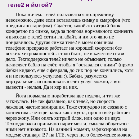
теле2 и йотой?
Пока ничем. Теле2 пользоваться по-прежнему
невозможно, даже если вставляешь симку в смартфон (что
предписано тарифом). Сдаётся, какой-то хитрый блок
конкретно по симке, ведь за полгода нормального коннекта
я высосал с теле2 сотни гигабайт, и им это явно не
понравилось. Другая симка теле2 в моём обычном
телефоне прекрасно работает на хорошей скорости без
всяких хитрожопостей - стало быть, не в качестве связи
дело. Техподдержка теле2 ничего не объясняет, только
начисляет бабло на счёт, чтобы я "оставался с ними" (прямо
бабки кидают, ещё с февраля, до сих пор не кончились, хотя
я и не пользуюсь услугами :). Бабки, разумеется,
виртуальные - использовать в счёт услуг можно, а вот
вывести - нельзя. Да и хер на них.
Йота нормально поработала две недели, и тут же
заткнулась. Не так фатально, как теле2, но скорость
лажовая, частые замирания. Тоже стопудово не связано с
коннектом - четыре палки как с куста, просто всё работает
через жопу. Или опять хитрый блок, или одно из двух.
Техподдержка привычно парит мозги, смысла общаться с
ними нет никакого. На данный момент, зафиксировал на
модеме стандарт B7 на LTE, через него более-менее можно