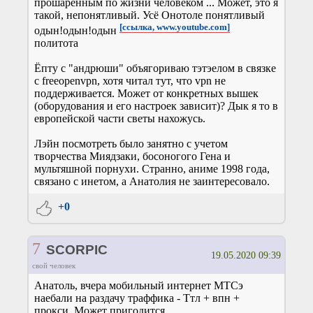
прошаренным по жизни человеком ... Может, это я
такой, непонятливый. Усё Онотоле понятливый
[ссылка, www.youtube.com]
одын!одын!одын
политота
Ёпту с "андрюши" объягориваю тэтэелом в связке
с freeopenvpn, хотя читал тут, что vpn не
поддерживается. Может от конкретных вышек
(оборудования и его настроек зависит)? Дык я то в
европейской части светы нахожусь.
Лэйн посмотреть было занятно с учетом
творчества Миядзаки, босоногого Гена и
мультяшной порнухи. Странно, аниме 1998 года,
связано с инетом, а Анатолия не заинтересовало.
+0
7
SCORPIC
19.05.2020 09:39
свой человек
Анатоль, вчера мобильный интернет МТСэ
наебали на раздачу траффика - Ттл + впн +
прокси. Может пригодится.