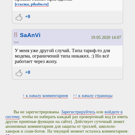
[ссылка, pikabu.ru]
+0
8
SaAnVi
19.05.2020 14:07
tzar
У меня уже другой случай. Типа тариф-то для
модема, ограничений типа никаких. :) Но всё
работает через жопу.
+0
↑ к началу комментариев
↑↑ к началу страницы
Вы не зарегистрированы.
Зарегистрируйтесь
или
войдите в
систему
, чтобы не набирать каждый раз проверочный код (и иметь
другие приятные функции на сайте). Действует суточный лимит
анонимных комментариев для защиты от троллей, школоло-
хакеров и спам-ботов. На текущий момент осталось комментариев: