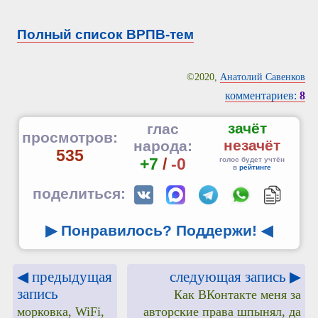
Полный список ВРПВ-тем
©2020,
Анатолий Савенков
комментариев:
8
зачёт
глас
просмотров:
незачёт
народа:
535
+7
/
-0
голос будет учтён
в
рейтинге
поделиться:
▶ Понравилось? Поддержи!
◀
◀ предыдущая
следующая запись ▶
запись
Как ВКонтакте меня за
морковка, WiFi,
авторские права шпынял, да