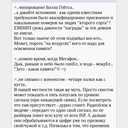
>..чипирование Билла Гейтса..
..а давайте вспомним - как одним известным
трибуналом было квалифицировано присвоение и
накалывание номеров на людях "второго сорта"?
ЕМНИП срока давности "награды" за эти деяния
не имели.
Вот только нынче об этом подзабыл кое-кто..
Может, пороть "на воздусях" кого-то надо для
освежения памяти?
>..помню время, когда Мегафон..
Дык, раньше и небо было синЕе, и вода - мокрЕе..
"Зато - какая память!"© =)
>..не связано с коннектом - четыре палки как с
куста..
В нашей местности такая же муть. Просто свисток
может показать и пять попугаев по уровню
сигнала (при никакущей связи). Если посмотреть
что там присутствует - дурно станет. Радиоблок в
модеме - передает-то один свой сигнал, но не
разбирая ловит всю кучу от всех ISP. А дальше
они обрабатываются в цифре уже по признаку
свой/чужой и т.д. Пичялька в том, что приемник