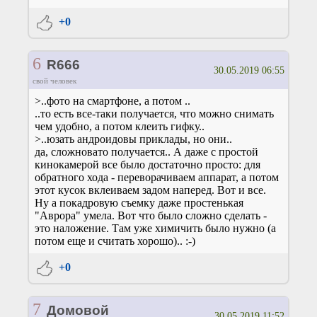
+0
6
R666
30.05.2019 06:55
свой человек
>..фото на смартфоне, а потом ..
..то есть все-таки получается, что можно снимать
чем удобно, а потом клеить гифку..
>..юзать андроидовы приклады, но они..
да, сложновато получается.. А даже с простой
кинокамерой все было достаточно просто: для
обратного хода - переворачиваем аппарат, а потом
этот кусок вклеиваем задом наперед. Вот и все.
Ну а покадровую съемку даже простенькая
"Аврора" умела. Вот что было сложно сделать -
это наложение. Там уже химичить было нужно (а
потом еще и считать хорошо).. :-)
+0
7
Домовой
30.05.2019 11:52