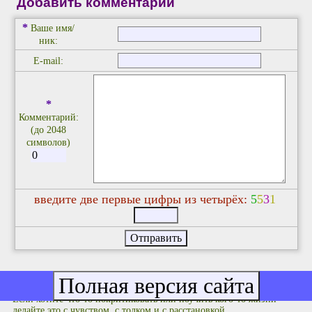
Добавить комментарий
*
Ваше имя/
ник:
E-mail:
*
Комментарий:
(до 2048
символов)
введите две первые цифры из четырёх:
5
5
3
1
Фулюганствовать не надо: соблюдайте правила приличия. Я не
люблю комментариев не по делу типа "Оццтой!" и им подобных.
Если хотите что-то покритиковать или поучить кого-то жизни -
делайте это с чувством, с толком и с расстановкой.