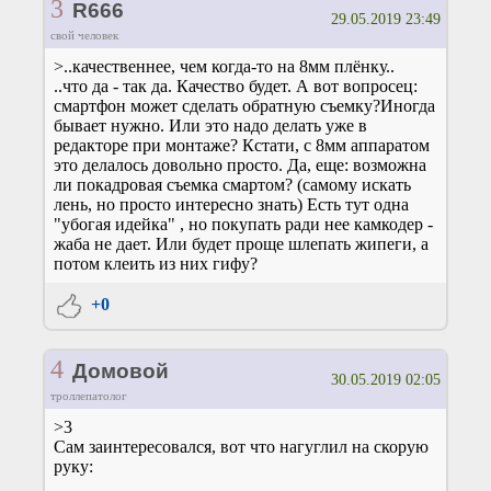
3
R666
29.05.2019 23:49
свой человек
>..качественнее, чем когда-то на 8мм плёнку..
..что да - так да. Качество будет. А вот вопросец:
смартфон может сделать обратную съемку?Иногда
бывает нужно. Или это надо делать уже в
редакторе при монтаже? Кстати, с 8мм аппаратом
это делалось довольно просто. Да, еще: возможна
ли покадровая съемка смартом? (самому искать
лень, но просто интересно знать) Есть тут одна
"убогая идейка" , но покупать ради нее камкодер -
жаба не дает. Или будет проще шлепать жипеги, а
потом клеить из них гифу?
+0
4
Домовой
30.05.2019 02:05
троллепатолог
>3
Cам заинтересовался, вот что нагуглил на скорую
руку: