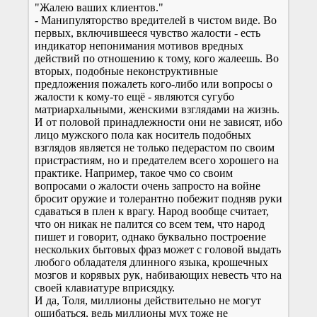
"Жалею ваших клиентов."
- Манипуляторство вредителей в чистом виде. Во
первых, включившееся чувство жалости - есть
индикатор непонимания мотивов вредных
действий по отношению к тому, кого жалеешь. Во
вторых, подобные неконструктивные
предложения пожалеть кого-либо или вопросы о
жалости к кому-то ещё - являются сугубо
матриархальными, женскими взглядами на жизнь.
И от половой принадлежности они не зависят, ибо
лицо мужского пола как носитель подобных
взглядов является не только педерастом по своим
пристрастиям, но и предателем всего хорошего на
практике. Например, такое чмо со своим
вопросами о жалости очень запросто на войне
бросит оружие и толерантно побежит подняв руки
сдаваться в плен к врагу. Народ вообще считает,
что он никак не палится со всем тем, что народ
пишет и говорит, однако буквально построение
нескольких бытовых фраз может с головой выдать
любого обладателя длинного языка, крошечных
мозгов и корявых рук, набивающих невесть что на
своей клавиатуре вприсядку.
И да, Толя, миллионы действительно не могут
ошибаться, ведь миллионы мух тоже не