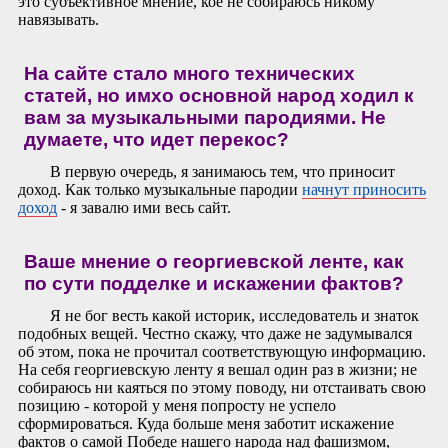
это субъективное мнение, кое не собираюсь никому
навязывать.
На сайте стало много технических
статей, но имхо основной народ ходил к
вам за музыкальными пародиями. Не
думаете, что идет перекос?
В первую очередь, я занимаюсь тем, что приносит
доход. Как только музыкальные пародии
начнут приносить
доход
- я завалю ими весь сайт.
Ваше мнение о георгиевской ленте, как
по сути подделке и искажении фактов?
Я не бог весть какой историк, исследователь и знаток
подобных вещей. Честно скажу, что даже не задумывался
об этом, пока не прочитал соответствующую информацию.
На себя георгиевскую ленту я вешал один раз в жизни; не
собираюсь ни каяться по этому поводу, ни отстаивать свою
позицию - которой у меня попросту не успело
сформироваться. Куда больше меня заботит искажение
фактов о самой Победе нашего народа над фашизмом,