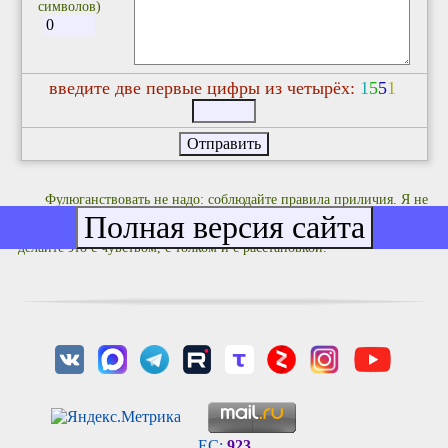
символов)
введите две первые цифры из четырёх:
1
5
5
1
Фулюганствовать не надо: соблюдайте правила приличия. Я не
люблю комментариев не по делу типа "Оццтой!" и им подобных.
Если хотите что-то покритиковать или поучить кого-то жизни -
делайте это с чувством, с толком и с расстановкой.
EC:
923