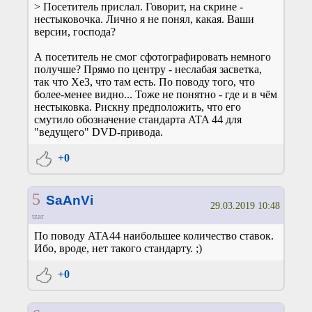
> Посетитель прислал. Говорит, на скрине -
нестыковочка. Лично я не понял, какая. Ваши
версии, господа?
А посетитель не смог сфотографировать немного
получше? Прямо по центру - неслабая засветка,
так что ХеЗ, что там есть. По поводу того, что
более-менее видно... Тоже не понятно - где и в чём
нестыковка. Рискну предположить, что его
смутило обозначение стандарта ATA 44 для
"ведущего" DVD-привода.
+0
5
SaAnVi
29.03.2019 10:48
tzar
По поводу ATA44 наибольшее количество ставок.
Ибо, вроде, нет такого стандарту. ;)
+0