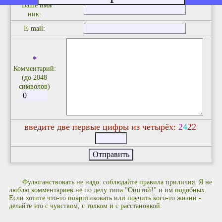
*
Ваше имя/
ник:
E-mail:
*
Комментарий:
(до 2048
символов)
введите две первые цифры из четырёх:
2
4
2
2
Фулюганствовать не надо: соблюдайте правила приличия. Я не
люблю комментариев не по делу типа "Оццтой!" и им подобных.
Если хотите что-то покритиковать или поучить кого-то жизни -
делайте это с чувством, с толком и с расстановкой.