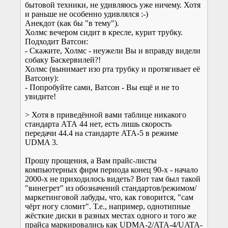
бытовой техники, не удивляюсь уже ничему. Хотя
и раньше не особенно удивлялся :-)
Анекдот (как бы "в тему").
Холмс вечером сидит в кресле, курит трубку.
Подходит Ватсон:
- Скажите, Холмс - неужели Вы и вправду видели
собаку Баскервилей?!
Холмс (вынимает изо рта трубку и протягивает её
Ватсону):
- Попробуйте сами, Ватсон - Вы ещё и не то
увидите!
> Хотя в приведённой вами таблице никакого
стандарта АТА 44 нет, есть лишь скорость
передачи 44.4 на стандарте ATA-5 в режиме
UDMA 3.
Прошу прощения, а Вам прайс-листы
компьютерных фирм периода конец 90-х - начало
2000-х не приходилось видеть? Вот там был такой
"винегрет" из обозначений стандартов/режимом/
маркетинговой лабуды, что, как говорится, "сам
чёрт ногу сломит". Т.е., например, однотипные
жёсткие диски в разных местах одного и того же
прайса маркировались как UDMA-2/ATA-4/UATA-