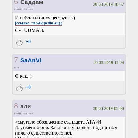
6
Саддам
29.03.2019 10:57
свой человек
И всё-таки он существует ;-)
[ссылка, ru.wikipedia.org]
См. UDMA 3.
+0
7
SaAnVi
29.03.2019 11:04
tzar
О как. :)
+0
8
али
30.03.2019 05:00
свой человек
>смутило обозначение стандарта ATA 44
Да, именно оно. За засветку пардон, под пятном
ничего существенного нет.