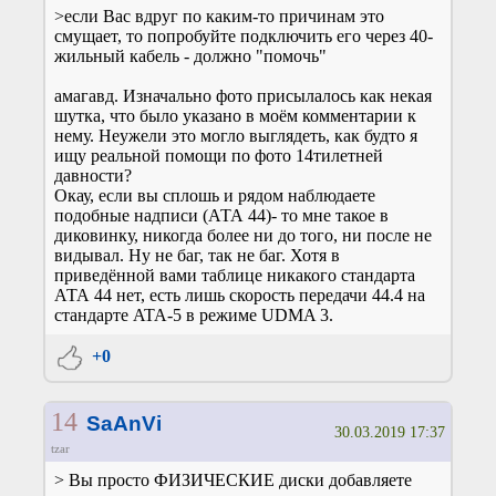
>если Вас вдруг по каким-то причинам это
смущает, то попробуйте подключить его через 40-
жильный кабель - должно "помочь"
амагавд. Изначально фото присылалось как некая
шутка, что было указано в моём комментарии к
нему. Неужели это могло выглядеть, как будто я
ищу реальной помощи по фото 14тилетней
давности?
Окау, если вы сплошь и рядом наблюдаете
подобные надписи (АТА 44)- то мне такое в
диковинку, никогда более ни до того, ни после не
видывал. Ну не баг, так не баг. Хотя в
приведённой вами таблице никакого стандарта
АТА 44 нет, есть лишь скорость передачи 44.4 на
стандарте ATA-5 в режиме UDMA 3.
+0
14
SaAnVi
30.03.2019 17:37
tzar
> Вы просто ФИЗИЧЕСКИЕ диски добавляете