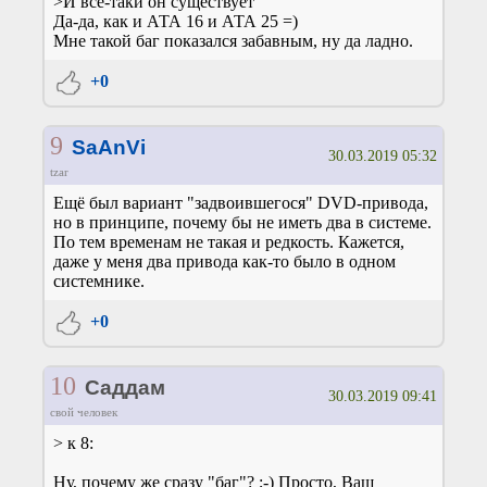
>И всё-таки он существует
Да-да, как и АТА 16 и АТА 25 =)
Мне такой баг показался забавным, ну да ладно.
+0
9
SaAnVi
30.03.2019 05:32
tzar
Ещё был вариант "задвоившегося" DVD-привода,
но в принципе, почему бы не иметь два в системе.
По тем временам не такая и редкость. Кажется,
даже у меня два привода как-то было в одном
системнике.
+0
10
Саддам
30.03.2019 09:41
свой человек
> к 8:
Ну, почему же сразу "баг"? ;-) Просто, Ваш