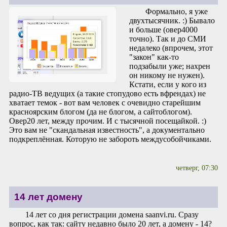
Формально, я уже
двухтысячник. :) Бывало
и больше (овер4000
точно). Так и до СМИ
недалеко (впрочем, этот
"закон" как-то
подзабыли уже; нахрен
он никому не нужен).
Кстати, если у кого из
радио-ТВ ведущих (а такие стопудово есть вфрендах) не
хватает темок - вот вам человек с очевидно старейшим
красноярским блогом (да не блогом, а сайтоблогом).
Овер20 лет, между прочим. И с тысячной посещайкой. :)
Это вам не "скандальная известность", а документально
подкреплённая. Которую не забороть междусобойчиками.
четверг, 07:30
14 лет домену
14 лет со дня регистрации домена saanvi.ru. Сразу
вопрос, как так: сайту недавно было 20 лет, а домену - 14?