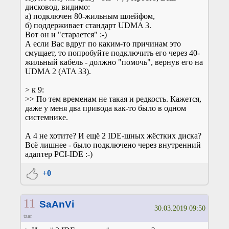
дисковод, видимо:
а) подключен 80-жильным шлейфом,
б) поддерживает стандарт UDMA 3.
Вот он и "старается" :-)
А если Вас вдруг по каким-то причинам это
смущает, то попробуйте подключить его через 40-
жильный кабель - должно "помочь", вернув его на
UDMA 2 (ATA 33).
> к 9:
>> По тем временам не такая и редкость. Кажется,
даже у меня два привода как-то было в одном
системнике.
А 4 не хотите? И ещё 2 IDE-шных жёстких диска?
Всё лишнее - было подключено через внутренний
адаптер PCI-IDE :-)
+0
11
SaAnVi
30.03.2019 09:50
tzar