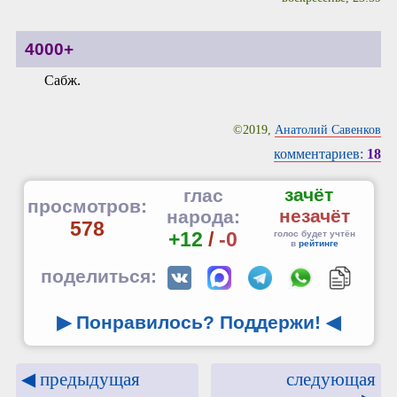
4000+
Сабж.
©2019,
Анатолий Савенков
комментариев:
18
зачёт
глас
просмотров:
незачёт
народа:
578
+12
/
-0
голос будет учтён
в
рейтинге
поделиться:
▶ Понравилось? Поддержи!
◀
◀ предыдущая
следующая