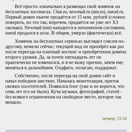
Всё просто: изначально я размещал свой хомячок на
бесплатных хостингах. Chat.ru, newmail.ru (nm.ru), narod.ru.
Первый домен нынче продаётся от 15 млн. рублей (сложно
поверить, но это так; впрочем, продаётся он уже лет ХЗ
сколько). Newmail (nm) находится в непонятном состоянии,
narod продался в ucoz. В общем, умерло (фактически) всё.
Хомячок на бесплатных сервисах выглядел совсем по-
другому, нежели сейчас; текущий вид он приобрёл как раз
после переезда на платный хостинг и приобретения домена
второго уровня. Да, за почти пятнадцать лет он
практически не изменился, и я не вижу причин, зачем ему
меняться в дальнейшем. Олдфаги, полагаю, поддержат.
Собственно, после переезда на свой домен сайт и
начал победное шествие. Началась монетизация, приток
свежих посетителей. Появился блог (уже и не верится, что
семь лет его не было). Куча музыки, фотографий, статей -
без всякого ограничения на свободное место, которое так
мешало.
четверг, 23:16