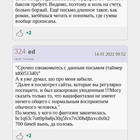
баксов требует. Видимо, поэтому и ноль на счету,
больно борзый. Ещё письмо длинное такое, как
роман, заебёшься читать и понимать, где сумма
вообще прописана.
+2
324
ed
14.01.2022 09:52
свой человек
"Срочно ознакомьтесь с данным письмом (таймер
id6051340)"
А я уже думал, шо про меня забыли.
"Далее я посмотрел сайты, которые вы регулярно
посещаете, и был шокирован увиденным !!!Могу
сказать только то, что вашифaнтaзии не имеют
ничего общего с нормальным восприятием
обычного человека."
По моему, у кого-то фантазия закончилась.
bc1q63c7utt9p9a8js30q5lvx7rs30hdjhxvcdx0r2
700 бачей вынь, да положь.
+2