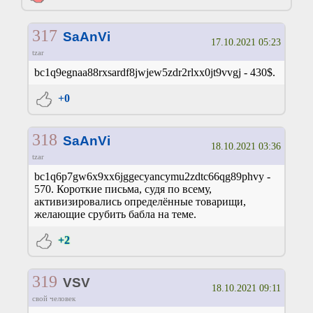
317
SaAnVi
17.10.2021 05:23
tzar
bc1q9egnaa88rxsardf8jwjew5zdr2rlxx0jt9vvgj - 430$.
+0
318
SaAnVi
18.10.2021 03:36
tzar
bc1q6p7gw6x9xx6jggecyancymu2zdtc66qg89phvy -
570. Короткие письма, судя по всему,
активизировались определённые товарищи,
желающие срубить бабла на теме.
+2
319
VSV
18.10.2021 09:11
свой человек