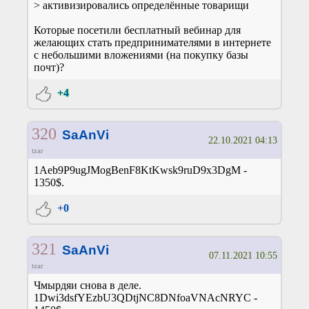
> активизировались определённые товарищи
Которые посетили бесплатный вебинар для
желающих стать предпринимателями в интернете
с небольшими вложениями (на покупку базы
почт)?
+4
320
SaAnVi
22.10.2021 04:13
tzar
1Aeb9P9ugJMogBenF8KtKwsk9ruD9x3DgM -
1350$.
+0
321
SaAnVi
07.11.2021 10:55
tzar
Чмырдяи снова в деле.
1Dwi3dsfYEzbU3QDtjNC8DNfoaVNAcNRYC -