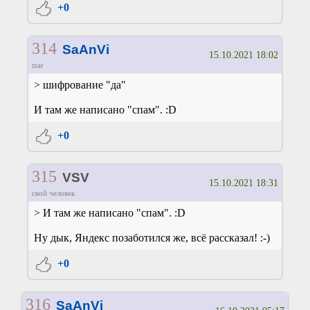
+0
314
SaAnVi
15.10.2021 18:02
tzar
> шифрование "да"
И там же написано "спам". :D
+0
315
VSV
15.10.2021 18:31
свой человек
> И там же написано "спам". :D
Ну дык, Яндекс позаботился же, всё рассказал! :-)
+0
316
SaAnVi