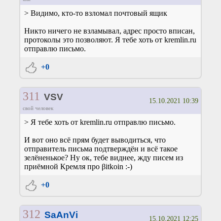
> Видимо, кто-то взломал почтовый ящик
Никто ничего не взламывал, адрес просто вписан,
протоколы это позволяют. Я тебе хоть от kremlin.ru
отправлю письмо.
+0
311
VSV
15.10.2021 10:39
свой человек
> Я тебе хоть от kremlin.ru отправлю письмо.
И вот оно всё прям будет выводиться, что
отправитель письма подтверждён и всё такое
зелёненькое? Ну ок, тебе виднее, жду писем из
приёмной Кремля про βіtkoіn :-)
+0
312
SaAnVi
15.10.2021 12:25