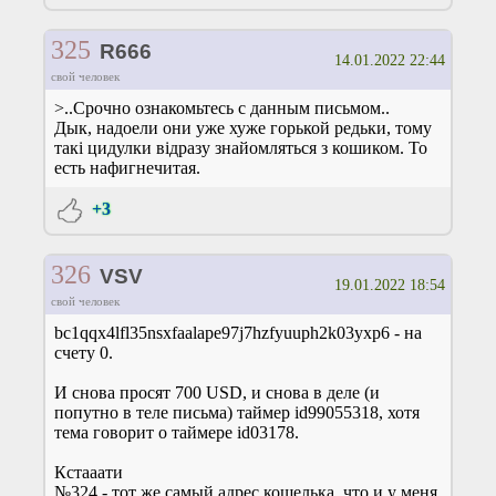
325
R666
14.01.2022 22:44
свой человек
>..Срочно ознакомьтесь с данным письмом..
Дык, надоели они уже хуже горькой редьки, тому
такі цидулки відразу знайомляться з кошиком. То
есть нафигнечитая.
+3
326
VSV
19.01.2022 18:54
свой человек
bc1qqx4lfl35nsxfaalape97j7hzfyuuph2k03yxp6 - на
счету 0.
И снова просят 700 USD, и снова в деле (и
попутно в теле письма) таймер id99055318, хотя
тема говорит о таймере id03178.
Кстааати
№324 - тот же самый адрес кошелька, что и у меня.