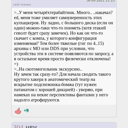
30.09.2021 21:21
свой человек
>..У меня четырёхтерабайтник. Много.. ..накачал?
ed, меня тоже умиляет самоуверенность этих
кулхацкеров. Ну ладно, с большого диска (если он
один) можно-таки что-то поиметь (хотя этакий
геволт будет сразу замечен). Но как он что-то
скачает с компа, у которого конфигурация
изменяемая? Тем более тяжелые (гиг по 4..15)
архивы с МО или DDS при условии, что
устройства эти в системе появляются по запросу, а
в остальное время просто физически отключены!
=)
>..На скотомогильник экскурсию..
Ну зачем так сразу-то? Для начала сводить такого
крутого хакера в анатомический театр на
вскрытие подснежника-бомжа (тут нужен
патанатом с хорошей дикцией) - уверяю, при
намеках на некие перспективы фантазии у него
надолго атрофируются.
+9
304
VSV