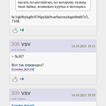
писать по-английски, но которому нужны
твои бабки, возможно куртка и мотоцикл.
bc1qk06ykg8v97r6pylak0vae9azvnzrkgm9mt97z5,
710$.
+4
308
VSV
14.10.2021 19:15
свой человек
> №307
Вот так переводил?
[ссылка, joxi.ru]
+0
309
VSV
14.10.2021 19:59
свой человек
[ссылка, joxi.ru]