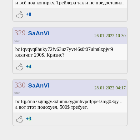
и всё под копирку. Трейлера так и не предоставил.
+0
329
SaAnVi
26.01.2022 10:30
tzar
bc1qvqvq8huky72fv63uz7yvt46s0t07ulm8xpjvt9 -
клянчит 290$. Кризис?
+4
330
SaAnVi
28.01.2022 04:17
tzar
bc1qj2mn7zgmjgv3xtumn2ygnnhvpdfppef3mg03qy -
а вот этот подохуел, 500$ требует.
+3