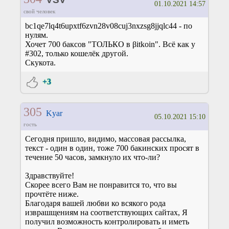
01.10.2021 14:57
свой человек
bc1qe7lq4t6upxtf6zvn28v08cuj3nxzsg8jjqlc44 - по
нулям.
Хочет 700 баксов "ТОЛЬКО в βіtkoіn". Всё как у
#302, только кошелёк другой.
Скукота.
+3
305
Kyar
05.10.2021 15:10
гость
Сегодня пришло, видимо, массовая рассылка,
текст - один в один, тоже 700 бакинских просят в
течение 50 часов, замкнуло их что-ли?
Здравствуйте!
Скорее всего Вам не понравится то, что вы
прочтёте ниже.
Благодаря вашей любви ко всякого рода
изврашщениям на соответствующих сайтах, Я
получил возможность контролировать и иметь