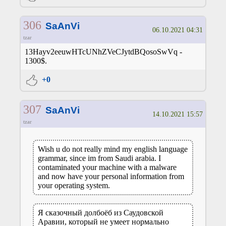
306
SaAnVi
06.10.2021 04:31
tzar
13Hayv2eeuwHTcUNhZVeCJytdBQosoSwVq -
1300$.
+0
307
SaAnVi
14.10.2021 15:57
tzar
Wish u do not really mind my english language
grammar, since im from Saudi arabia. I
contaminated your machine with a malware
and now have your personal information from
your operating system.
Я сказочный долбоёб из Саудовской
Аравии, который не умеет нормально