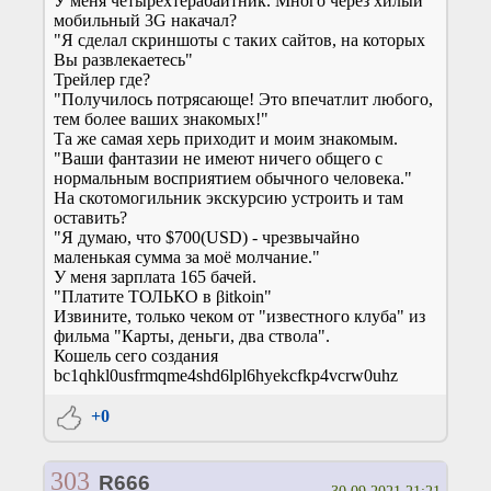
У меня четырёхтерабайтник. Много через хилый
мобильный 3G накачал?
"Я сделал скриншоты с таких сайтов, на которых
Вы развлекаетесь"
Трейлер где?
"Получилось потрясающе! Это впечатлит любого,
тем более ваших знакомых!"
Та же самая херь приходит и моим знакомым.
"Ваши фантазии не имеют ничего общего с
нормальным восприятием обычного человека."
На скотомогильник экскурсию устроить и там
оставить?
"Я думаю, что $700(USD) - чрезвычайно
маленькая сумма за моё молчание."
У меня зарплата 165 бачей.
"Платите ТОЛЬКО в βіtkoіn"
Извините, только чеком от "известного клуба" из
фильма "Карты, деньги, два ствола".
Кошель сего создания
bc1qhkl0usfrmqme4shd6lpl6hyekcfkp4vcrw0uhz
+0
303
R666