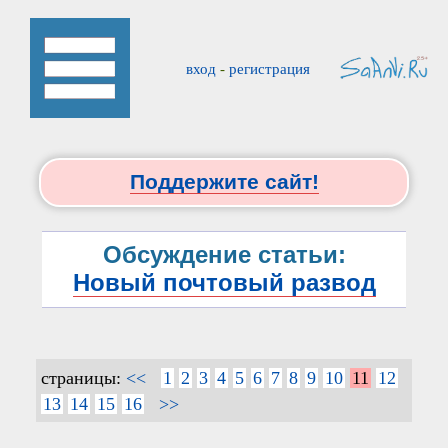
вход
-
регистрация
Поддержите сайт!
Обсуждение статьи:
Новый почтовый развод
страницы:
<<
1
2
3
4
5
6
7
8
9
10
11
12
13
14
15
16
>>