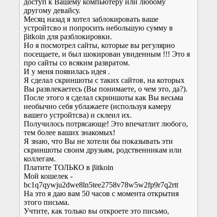
доступ к Вашему компьютеру или любому
другому девайсу.
Месяц назад я хотел заблокировать ваше
устройтсво и попросить небольшую сумму в
βіtkoіn для разблокировки.
Но я посмотрел сайты, которые вы регулярно
посещаете, и был шокирован увиденным !!! Это я
про сайты со всяким развратом.
И у меня появилась идея .
Я сделал скриншоты с таких сайтов, на которых
Вы развлекаетесь (Вы понимаете, о чем это, да?).
После этого я сделал скриншоты как Вы весьма
необычно себя ублажаете (используя камеру
вашего устройтсва) и склеил их.
Получилось потрясающе! Это впечатлит любого,
тем более ваших знакомых!
Я знаю, что Вы не хотели бы показывать эти
скриншоты своим друзьям, родственникам или
коллегам.
Платите ТОЛЬКО в βіtkoіn
Мой кошелек -
bc1q7qywju2dwe8ln5tee2758v78w5w2fp9r7q2rtt
На это я даю вам 50 часов с момента открытия
этого письма.
Учтите, как только вы откроете это письмо,