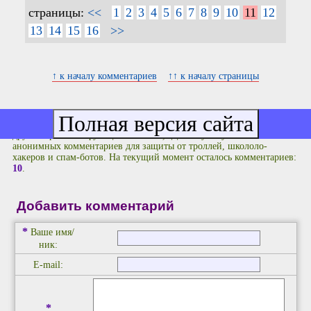
страницы:
<<
1
2
3
4
5
6
7
8
9
10
11
12
13
14
15
16
>>
↑ к началу комментариев
↑↑ к началу страницы
Вы не зарегистрированы.
Зарегистрируйтесь
или
войдите в
систему
, чтобы не набирать каждый раз проверочный код (и иметь
другие приятные функции на сайте). Действует суточный лимит
анонимных комментариев для защиты от троллей, школоло-
хакеров и спам-ботов. На текущий момент осталось комментариев:
10
.
Добавить комментарий
*
Ваше имя/
ник:
E-mail:
*