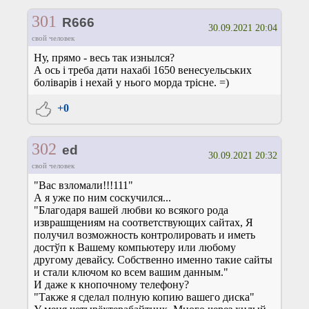
301
R666
30.09.2021 20:04
свой человек
Ну, прямо - весь так изнылся?
А ось і треба дати нахабі 1650 венесуельських
боліварів і нехай у нього морда трісне. =)
+0
302
ed
30.09.2021 20:32
свой человек
"Вас взломали!!!111"
А я уже по ним соскучился...
"Благодаря вашей любви ко всякого рода
изврашщениям на соответствующих сайтах, Я
получил возможность контролировать и иметь
достўп к Вашему компьютеру или любому
другому девайсу. Собственно именно такие сайты
и стали ключом ко всем вашим данным."
И даже к кнопочному телефону?
"Также я сделал полную копию вашего диска"