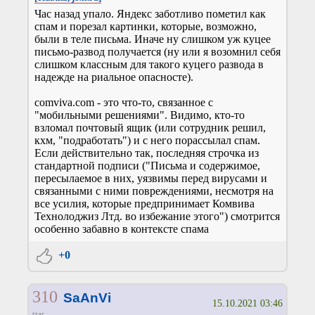
Час назад упало. Яндекс заботливо пометил как
спам и порезал картинки, которые, возможно,
были в теле письма. Иначе ну слишком уж куцее
письмо-развод получается (ну или я возомнил себя
слишком классным для такого куцего развода в
надежде на риальное опасносте).
comviva.com - это что-то, связанное с
"мобильными решениями". Видимо, кто-то
взломал почтовый ящик (или сотрудник решил,
кхм, "подработать") и с него порассылал спам.
Если действительно так, последняя строчка из
стандартной подписи ("Письма и содержимое,
пересылаемое в них, уязвимы перед вирусами и
связанными с ними повреждениями, несмотря на
все усилия, которые предпринимает Комвива
Технолоджиз Лтд. во избежание этого") смотрится
особенно забавно в контексте спама
+0
310
SaAnVi
15.10.2021 03:46
tzar