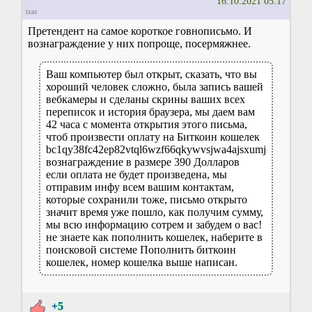
16.10.2021 05:17
tzar
Претендент на самое короткое говнописьмо. И
вознаграждение у них попроще, посермяжнее.
Ваш компьютер был открыт, сказать, что вы
хороший человек сложно, была запись вашей
вебкамеры и сделаны скрины ваших всех
переписок и история браузерa, мы даем вам
42 часа c момента открытия этого письма,
чтоб произвести оплату на Биткоин кошелек
bc1qy38fc42ep82vtql6wzf66qkywvsjwa4ajsxumj
вознаграждение в размере 390 Долларов
если оплата не будет произведена, мы
отправим инфу всем вашим контактам,
которые сохранили тоже, письмо открыто
значит время уже пошло, как получим сумму,
мы всю информацию сотрем и забудем о вас!
не знаете как пополнить кошелек, наберите в
поисковой системе Пополнить биткоин
кошелек, номер кошелка выше написан.
+5