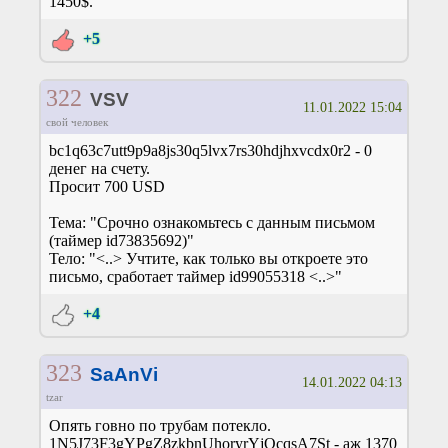
1450$.
+5
322
VSV
11.01.2022 15:04
свой человек
bc1q63c7utt9p9a8js30q5lvx7rs30hdjhxvcdx0r2 - 0
денег на счету.
Просит 700 USD
Тема: "Срочно ознакомьтесь с данным письмом
(таймер id73835692)"
Тело: "<..> Учтите, как только вы откроете это
письмо, сработает таймер id99055318 <..>"
+4
323
SaAnVi
14.01.2022 04:13
tzar
Опять говно по трубам потекло.
1N5J73F3gYPgZ8zkbnUhoryrYjQcqsA7St - аж 1370