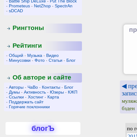
-
Battle Ship DeLuxe
-
Put The Block
-
Prometeus
-
NetZhop
-
SpectrAn
-
sDCAD
Рингтоны
пр
Рейтинги
-
Общий
-
Музыка
-
Видео
-
Минусовки
-
Фото
-
Статьи
-
Блог
Об авторе и сайте
◀ пр
-
Авторы
-
ЧаВо
-
Контакты
-
Блог
-
Думы
-
Активность
-
Юзеры
-
КЖП
запис
-
Ссылки
-
Хостинг
-
Карта
муляж
-
Поддержать сайт
-
Горячие поклонники
бзден
блогЪ
по 
201