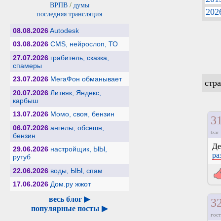
ВРПВ
/
думы
202
последняя трансляция
08.08.2026
Autodesk
03.08.2026
CMS, нейрослоп, ТО
27.07.2026
грабитель, сказка,
спамеры
23.07.2026
МегаФон обманывает
стр
20.07.2026
Литвяк, Яндекс,
карбыш
13.07.2026
Момо, своя, бензин
3
06.07.2026
ангелы, обсешн,
tzar
бензин
Де
29.06.2026
настройщик, ЫЫ,
ра
рутуб
22.06.2026
воды, ЫЫ, спам
17.06.2026
Дом.ру жжот
весь блог ▶
3
популярные посты ▶
гост