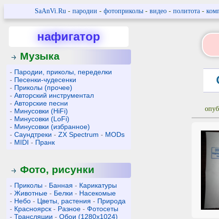
SaAnVi.Ru
-
пародии
-
фотоприколы
-
видео
-
политота
-
ком
нафигатор
Музыка
-
Пародии, приколы, переделки
-
Песенки-чудесенки
-
Приколы (прочее)
-
Авторский инструментал
-
Авторские песни
опуб
-
Минусовки (HiFi)
-
Минусовки (LoFi)
-
Минусовки (избранное)
-
Саундтреки
-
ZX Spectrum
-
MODs
-
MIDI
-
Пранк
Фото, рисунки
-
Приколы
-
Банная
-
Карикатуры
-
Животные
-
Белки
-
Насекомые
-
Небо
-
Цветы, растения
-
Природа
-
Красноярск
-
Разное
-
Фотосеты
-
Трансляции
-
Обои (1280x1024)