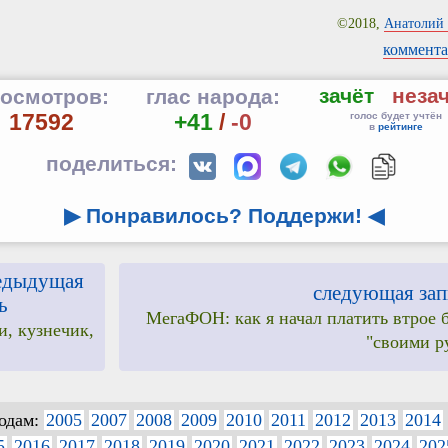
©2018,
Анатолий 
коммента
зачёт
неза
осмотров:
глас народа:
17592
+41
/
-0
голос будет учтён
в
рейтинге
поделиться:
▶ Понравилось? Поддержи!
◀
едыдущая
следующая зап
ь
МегаФОН: как я начал платить втрое 
и, кузнечик,
"своими р
годам:
2005
2007
2008
2009
2010
2011
2012
2013
2014
5
2016
2017
2018
2019
2020
2021
2022
2023
2024
202