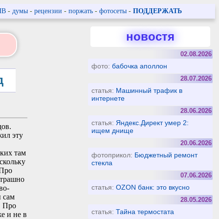
ПВ
-
думы
-
рецензии
-
поржать
-
фотосеты
-
ПОДДЕРЖАТЬ
новостя
02.08.2026
фото:
бабочка аполлон
д
28.07.2026
статья:
Машинный трафик в
интернете
28.06.2026
статья:
Яндекс.Директ умер 2:
дов.
ищем днище
жил эту
20.06.2026
яких там
фотоприкол:
Бюджетный ремонт
оскольку
стекла
 Про
07.06.2026
страшно
статья:
OZON банк: это вкусно
во-
ы сам
28.05.2026
. Про
статья:
Тайна термостата
е и не в