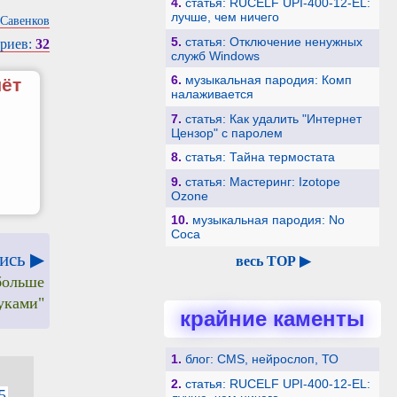
4.
статья: RUCELF UPI-400-12-EL:
лучше, чем ничего
Савенков
5.
статья: Отключение ненужных
риев:
32
служб Windows
6.
музыкальная пародия: Комп
чёт
налаживается
7.
статья: Как удалить "Интернет
Цензор" с паролем
8.
статья: Тайна термостата
9.
статья: Мастеринг: Izotope
Ozone
10.
музыкальная пародия: No
Coca
ись ▶
весь TOP ▶
больше
уками"
крайние каменты
1.
блог: CMS, нейрослоп, ТО
2.
статья: RUCELF UPI-400-12-EL:
5