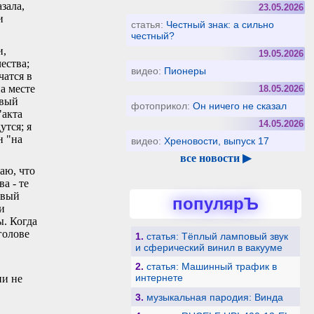
азала,
23.05.2026
и
статья:
Честный знак: а сильно
честный?
и,
19.05.2026
ества;
видео:
Пионеры
чатся в
а месте
18.05.2026
овый
фотоприкол:
Он ничего не сказал
"акта
14.05.2026
утся; я
н "на
видео:
Хреновости, выпуск 17
все новости ▶
аю, что
а - те
овый
популярЪ
и
ы. Когда
голове
1.
статья: Тёплый ламповый звук
и сферический винил в вакууме
2.
статья: Машинный трафик в
интернете
ни не
3.
музыкальная пародия: Винда