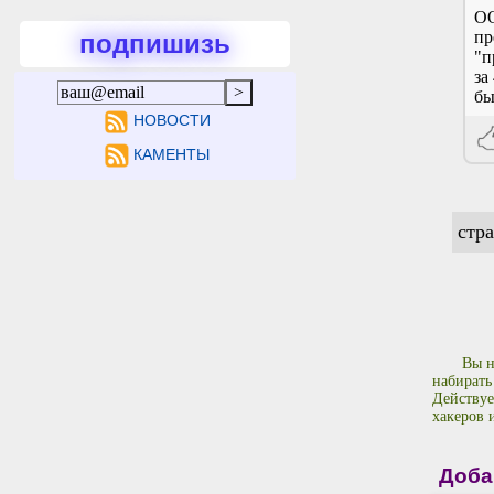
ОО
пр
подпишизь
"п
за
бы
НОВОСТИ
КАМЕНТЫ
стр
Вы н
набирать
Действуе
хакеров 
Доба