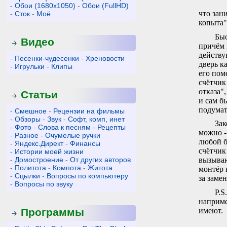
-
Обои (1680x1050)
-
Обои (FullHD)
что зан
-
Сток
-
Моё
копыта"
Быс
Видео
причём 
действу
-
Песенки-чудесенки
-
Хреновости
дверь к
-
Игрульки
-
Клипы
его пом
счётчик
отказа"
Статьи
и сам б
подумат
-
Смешное
-
Рецензии на фильмы
-
Обзоры
-
Звук
-
Софт, комп, инет
Зак
-
Фото
-
Слова к песням
-
Рецепты
можно -
-
Разное
-
Очумелые ручки
любой б
-
Яндекс.Директ
-
Финансы
счётчик
-
Истории моей жизни
-
Домостроение
-
От других авторов
вызываю
-
Политота
-
Компота
-
Житота
монтёр 
-
Сцылки
-
Вопросы по компьютеру
за заме
-
Вопросы по звуку
P.S
наприме
имеют.
Программы