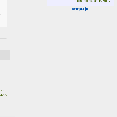
статистика за 10 минут
юзеры ▶
а
е).
лоло-