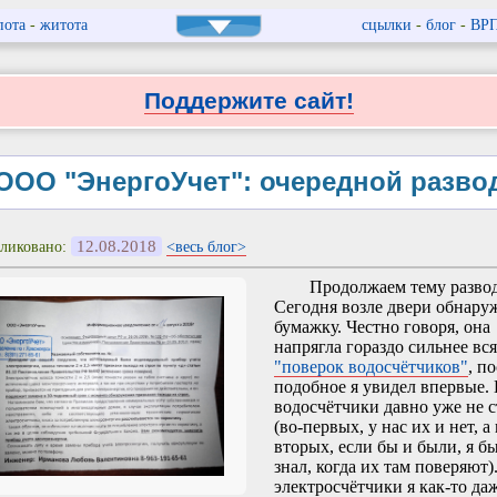
пота
-
житота
сцылки
-
блог
-
ВР
Поддержите сайт!
ООО "ЭнергоУчет": очередной разво
12.08.2018
ликовано:
<весь блог>
Продолжаем тему разво
Сегодня возле двери обнару
бумажку. Честно говоря, она
напрягла гораздо сильнее вс
"поверок водосчётчиков"
, п
подобное я увидел впервые.
водосчётчики давно уже не 
(во-первых, у нас их и нет, а 
вторых, если бы и были, я б
знал, когда их там поверяют)
электросчётчики я как-то даж