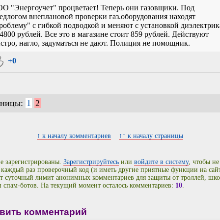
О "Энергоучет" процветает! Теперь они газовщики. Под
едлогом внеплановой проверки газ.оборудования находят
роблему" с гибкой подводкой и меняют с установкой диэлектрик
 4800 рублей. Все это в магазине стоит 859 рублей. Действуют
стро, нагло, задуматься не дают. Полиция не помощник.
+0
аницы:
1
2
↑ к началу комментариев
↑↑ к началу страницы
е зарегистрированы.
Зарегистрируйтесь
или
войдите в систему
, чтобы не
 каждый раз проверочный код (и иметь другие приятные функции на сайт
т суточный лимит анонимных комментариев для защиты от троллей, шко
и спам-ботов. На текущий момент осталось комментариев:
10
.
вить комментарий