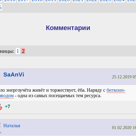
6
Комментарии
аницы:
1
2
1
SaAnVi
25.12.2019 0
ло энергоучёта живёт и торжествует, ёба. Наряду с
биткоин-
зводом
- одна из самых посещаемых тем ресурса.
+7
2
Наталья
01.02.2020 1
ь