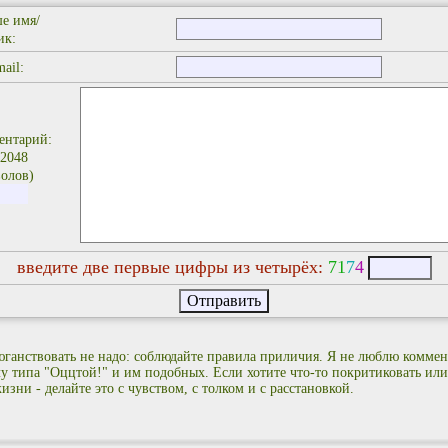
е имя/
ик:
ail:
ентарий:
 2048
олов)
введите две первые цифры из четырёх:
7
1
7
4
ганствовать не надо: соблюдайте правила приличия. Я не люблю коммен
лу типа "Оццтой!" и им подобных. Если хотите что-то покритиковать или
изни - делайте это с чувством, с толком и с расстановкой.