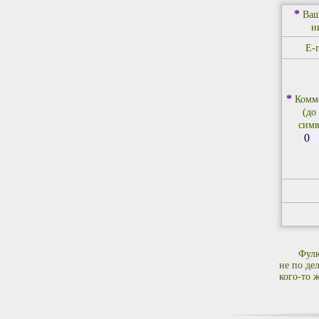
*
Ваш
н
E-m
*
Комм
(до
симв
Фулю
не по де
кого-то ж