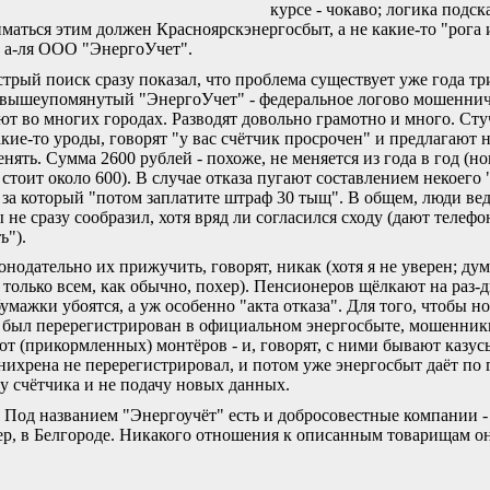
курсе - чокаво; логика подск
иматься этим должен Красноярскэнергосбыт, а не какие-то "рога 
 а-ля ООО "ЭнергоУчет".
трый поиск сразу показал, что проблема существует уже года тр
вышеупомянутый "ЭнергоУчет" - федеральное логово мошеннич
ют во многих городах. Разводят довольно грамотно и много. Сту
акие-то уроды, говорят "у вас счётчик просрочен" и предлагают н
енять. Сумма 2600 рублей - похоже, не меняется из года в год (н
 стоит около 600). В случае отказа пугают составлением некоего 
, за который "потом заплатите штраф 30 тыщ". В общем, люди вед
ы не сразу сообразил, хотя вряд ли согласился сходу (дают телефо
ь").
онодательно их прижучить, говорят, никак (хотя я не уверен; дум
 только всем, как обычно, похер). Пенсионеров щёлкают на раз-дв
умажки убоятся, а уж особенно "акта отказа". Для того, чтобы н
 был перерегистрирован в официальном энергосбыте, мошенник
т (прикормленных) монтёров - и, говорят, с ними бывают казус
нихрена не перерегистрировал, и потом уже энергосбыт даёт по 
ну счётчика и не подачу новых данных.
. Под названием "Энергоучёт" есть и добросовестные компании -
р, в Белгороде. Никакого отношения к описанным товарищам о