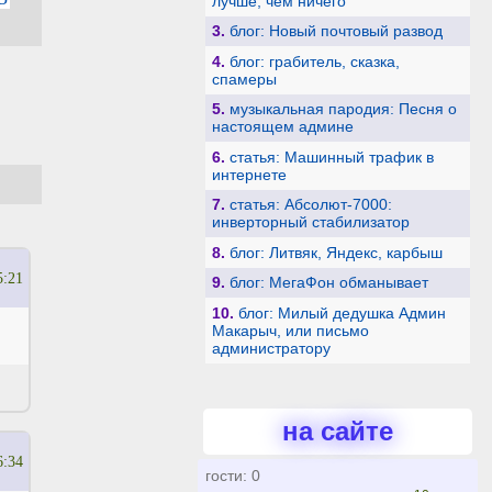
лучше, чем ничего
3.
блог: Новый почтовый развод
4.
блог: грабитель, сказка,
спамеры
5.
музыкальная пародия: Песня о
настоящем админе
6.
статья: Машинный трафик в
интернете
7.
статья: Абсолют-7000:
инверторный стабилизатор
8.
блог: Литвяк, Яндекс, карбыш
5:21
9.
блог: МегаФон обманывает
10.
блог: Милый дедушка Админ
Макарыч, или письмо
администратору
на сайте
6:34
гости: 0