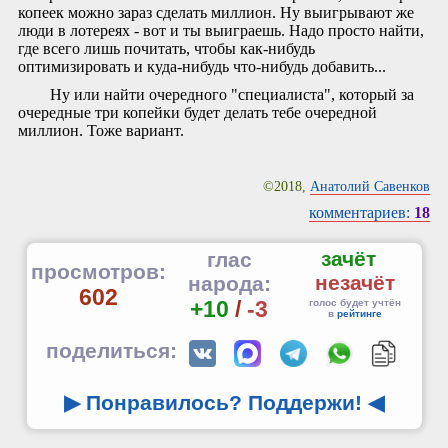
копеек можно зараз сделать миллион. Ну выигрывают же
люди в лотереях - вот и ты выиграешь. Надо просто найти,
где всего лишь почитать, чтобы как-нибудь
оптимизировать и куда-нибудь что-нибудь добавить...
Ну или найти очередного "специалиста", который за
очередные три копейки будет делать тебе очередной
миллион. Тоже вариант.
©2018,
Анатолий Савенков
комментариев:
18
зачёт
глас
просмотров:
незачёт
народа:
602
+10
/
-3
голос будет учтён
в
рейтинге
поделиться:
▶ Понравилось? Поддержи!
◀