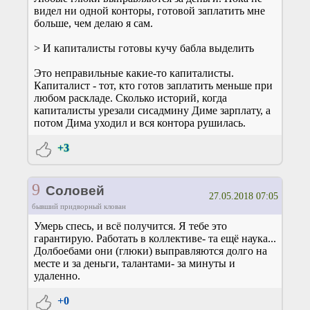
видел ни одной конторы, готовой заплатить мне
больше, чем делаю я сам.
> И капиталисты готовы кучу бабла выделить
Это неправильные какие-то капиталисты.
Капиталист - тот, кто готов заплатить меньше при
любом раскладе. Сколько историй, когда
капиталисты урезали сисадмину Диме зарплату, а
потом Дима уходил и вся контора рушилась.
+3
9
Соловей
27.05.2018 07:05
бывший придворный клован
Умерь спесь, и всё получится. Я тебе это
гарантирую. Работать в коллективе- та ещё наука...
Долбоебами они (глюки) выправляются долго на
месте и за деньги, талантами- за минуты и
удаленно.
+0