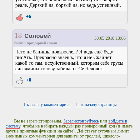
реале. Дерзкий да, борзый да, но ведь успешный.
+6
18
Соловей
30.05.2018 13:06
бывший придворный клован
Чего не банишь, повзрослел? Я ведь ещё буду
писАть. Прекрасно знаешь, что я не Скайнет
какой то там, исхуйственный, которым себе трусы
сисадмины голову забивают. Се Человек.
+0
↑ к началу комментариев
↑↑ к началу страницы
Вы не зарегистрированы.
Зарегистрируйтесь
или
войдите в
систему
, чтобы не набирать каждый раз проверочный код (и иметь
другие приятные функции на сайте). Действует суточный лимит
анонимных комментариев для защиты от троллей, школоло-