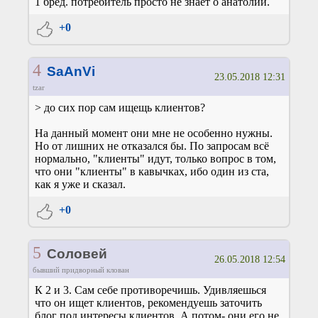
1 бред. потребитель просто не знает о анатолии.
+0
4
SaAnVi
23.05.2018 12:31
tzar
> до сих пор сам ищещь клиентов?
На данный момент они мне не особенно нужны.
Но от лишних не отказался бы. По запросам всё
нормально, "клиенты" идут, только вопрос в том,
что они "клиенты" в кавычках, ибо один из ста,
как я уже и сказал.
+0
5
Соловей
26.05.2018 12:54
бывший придворный клован
К 2 и 3. Сам себе противоречишь. Удивляешься
что он ищет клиентов, рекомендуешь заточить
блог под интересы клиентов. А потом- они его не