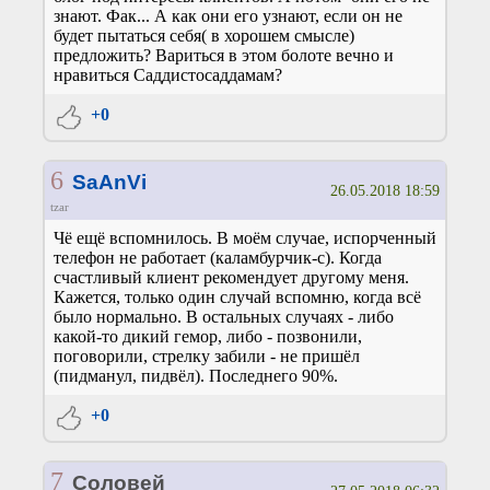
знают. Фак... А как они его узнают, если он не
будет пытаться себя( в хорошем смысле)
предложить? Вариться в этом болоте вечно и
нравиться Саддистосаддамам?
+0
6
SaAnVi
26.05.2018 18:59
tzar
Чё ещё вспомнилось. В моём случае, испорченный
телефон не работает (каламбурчик-с). Когда
счастливый клиент рекомендует другому меня.
Кажется, только один случай вспомню, когда всё
было нормально. В остальных случаях - либо
какой-то дикий гемор, либо - позвонили,
поговорили, стрелку забили - не пришёл
(пидманул, пидвёл). Последнего 90%.
+0
7
Соловей