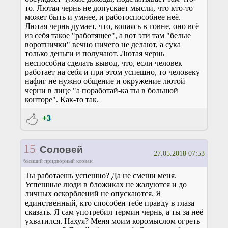
то. Лютая чернь не допускает мысли, что кто-то
может быть и умнее, и работоспособнее неё.
Лютая чернь думает, что, копаясь в говне, оно всё
из себя такое "работящее", а вот эти там "белые
воротнички" вечно ничего не делают, а сука
только деньги и получают. Лютая чернь
неспособна сделать вывод, что, если человек
работает на себя и при этом успешно, то человеку
нафиг не нужно общение и окружение лютой
черни в лице "а поработай-ка ты в большой
конторе". Как-то так.
+3
15
Соловей
27.05.2018 07:53
бывший придворный клован
Ты работаешь успешно? Да не смеши меня.
Успешные люди в бложиках не жалуются и до
личных оскорблений не опускаются. Я
единственный, кто способен тебе правду в глаза
сказать. Я сам употребил термин чернь, а ты за неё
ухватился. Нахуя? Меня моим коромыслом огреть