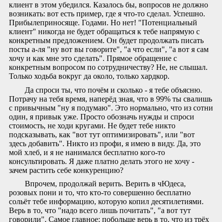
клиент в этом убедился. Казалось бы, вопросов не должно
возникать: вот есть пример, где я что-то сделал. Успешно.
Прибылеприносяще. Годами. Но нет! "Потенциальный
клиент" никогда не будет обращаться к тебе напрямую с
конкретным предложением. Он будет продолжать писать
посты а-ля "ну вот вы говорите", "а что если", "а вот я сам
хочу и как мне это сделать". Прямое обращение с
конкретным вопросом по сотрудничеству? Не, не слышал.
Только ходьба вокруг да около, только хардкор.
Да спроси ты, что почём и сколько - я тебе объясню.
Потрачу на тебя время, наперёд зная, что в 99% ты свалишь
с привычным "ну я подумаю". Это нормально, что из сотни
один, я привык уже. Просто обозначь нужды и спроси
стоимость, не ходи кругами. Не будет тебе никто
подсказывать, как "вот тут оптимизировать", или "вот
здесь добавить". Никто из профи, я имею в виду. Да, это
мой хлеб, и я не нанимался бесплатно кого-то
консультировать. Я даже платно делать этого не хочу -
зачем растить себе конкуренцию?
Впрочем, продолжай верить. Верить в чЮдеса,
розовых пони и то, что кто-то совершенно бесплатно
сольёт тебе информацию, которую копил десятилетиями.
Верь в то, что "надо всего лишь почитать", "а вот тут
говорили". Самое главное: побольше верь в то, что из трёх