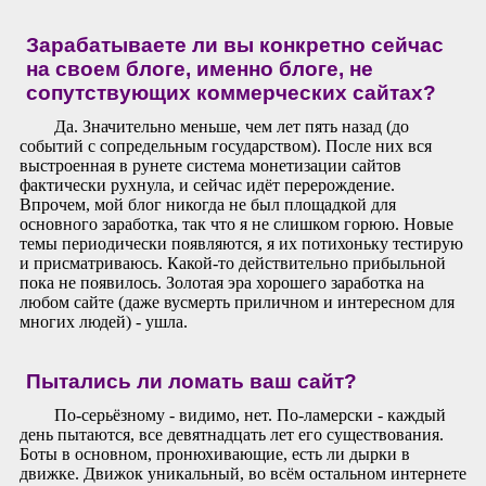
Зарабатываете ли вы конкретно сейчас
на своем блоге, именно блоге, не
сопутствующих коммерческих сайтах?
Да. Значительно меньше, чем лет пять назад (до
событий с сопредельным государством). После них вся
выстроенная в рунете система монетизации сайтов
фактически рухнула, и сейчас идёт перерождение.
Впрочем, мой блог никогда не был площадкой для
основного заработка, так что я не слишком горюю. Новые
темы периодически появляются, я их потихоньку тестирую
и присматриваюсь. Какой-то действительно прибыльной
пока не появилось. Золотая эра хорошего заработка на
любом сайте (даже вусмерть приличном и интересном для
многих людей) - ушла.
Пытались ли ломать ваш сайт?
По-серьёзному - видимо, нет. По-ламерски - каждый
день пытаются, все девятнадцать лет его существования.
Боты в основном, пронюхивающие, есть ли дырки в
движке. Движок уникальный, во всём остальном интернете