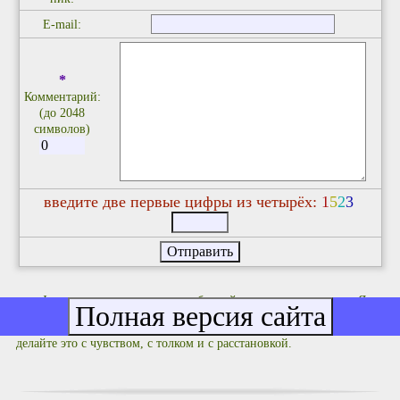
E-mail:
*
Комментарий:
(до 2048
символов)
введите две первые цифры из четырёх:
1
5
2
3
Фулюганствовать не надо: соблюдайте правила приличия. Я не
люблю комментариев не по делу типа "Оццтой!" и им подобных.
Если хотите что-то покритиковать или поучить кого-то жизни -
делайте это с чувством, с толком и с расстановкой.