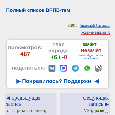
Полный список ВРПВ-тем
©2018,
Анатолий Савенков
комментариев:
0
зачёт
глас
просмотров:
незачёт
народа:
487
+6
/
-0
голос будет учтён
в
рейтинге
поделиться:
▶ Понравилось? Поддержи!
◀
◀ предыдущая
следующая
запись
запись ▶
электрики, горняки,
VPS, развод,