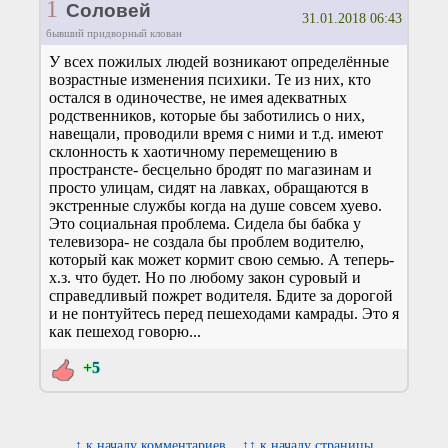
1
Соловей
31.01.2018 06:43
бывший придворный клован
У всех пожилых людей возникают определённые
возрастные изменения психики. Те из них, кто
остался в одиночестве, не имея адекватных
родственников, которые бы заботились о них,
навещали, проводили время с ними и т.д. имеют
склонность к хаотичному перемещению в
пространсте- бесцельно бродят по магазинам и
просто улицам, сидят на лавках, обращаются в
экстренные службы когда на душе совсем хуево.
Это социальная проблема. Сидела бы бабка у
телевизора- не создала бы проблем водителю,
который как может кормит свою семью. А теперь-
х.з. что будет. Но по любому закон суровый и
справедливый пожрет водителя. Бдите за дорогой
и не понтуйтесь перед пешеходами камрады. Это я
как пешеход говорю...
+5
↑ к началу комментариев
↑↑ к началу страницы