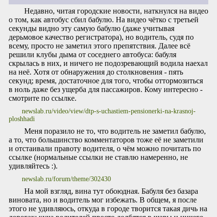
Недавно, читая городские новости, наткнулся на видео
о том, как автобус сбил бабулю. На видео чётко с третьей
секунды видно эту самую бабулю (даже учитывая
дерьмовое качество регистратора), но водитель, судя по
всему, просто не заметил этого препятствия. Далее всё
решили клубы дыма от соседнего автобуса: бабуля
скрылась в них, и ничего не подозревающий водила наехал
на неё. Хотя от обнаружения до столкновения - пять
секунд; время, достаточное для того, чтобы оттормозиться
в ноль даже без ущерба для пассажиров. Кому интересно -
смотрите по ссылке.
newslab.ru/video/view/dtp-s-uchastiem-pensionerki-na-krasnoj-
ploshhadi
Меня поразило не то, что водитель не заметил бабулю,
а то, что большинство комментаторов тоже её не заметили
и отстаивали правоту водителя, о чём можно почитать по
ссылке (нормальные ссылки не ставлю намеренно, не
удивляйтесь :).
newslab.ru/forum/theme/302430
На мой взгляд, вина тут обоюдная. Бабуля без базара
виновата, но и водитель мог избежать. В общем, я после
этого не удивляюсь, откуда в городе творится такая дичь на