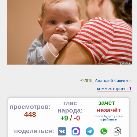
©2018,
Анатолий Савенков
комментариев:
1
зачёт
глас
просмотров:
незачёт
народа:
448
+9
/
-0
голос будет учтён
в
рейтинге
поделиться: