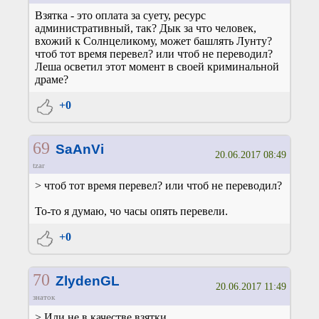
Взятка - это оплата за суету, ресурс
административный, так? Дык за что человек,
вхожий к Солнцеликому, может башлять Лунту?
чтоб тот время перевел? или чтоб не переводил?
Леша осветил этот момент в своей криминальной
драме?
+0
69
SaAnVi
20.06.2017 08:49
tzar
> чтоб тот время перевел? или чтоб не переводил?
То-то я думаю, чо часы опять перевели.
+0
70
ZlydenGL
20.06.2017 11:49
знаток
> Или не в качестве взятки