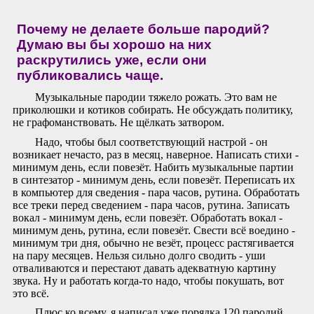
Почему не делаете больше пародий?
Думаю вы бы хорошо на них
раскрутились уже, если они
публиковались чаще.
Музыкальные пародии тяжело рожать. Это вам не
приколюшки и котиков собирать. Не обсуждать политику,
не графоманствовать. Не щёлкать затвором.
Надо, чтобы был соответствующий настрой - он
возникает нечасто, раз в месяц, наверное. Написать стихи -
минимум день, если повезёт. Набить музыкальные партии
в синтезатор - минимум день, если повезёт. Переписать их
в компьютер для сведения - пара часов, рутина. Обработать
все треки перед сведением - пара часов, рутина. Записать
вокал - минимум день, если повезёт. Обработать вокал -
минимум день, рутина, если повезёт. Свести всё воедино -
минимум три дня, обычно не везёт, процесс растягивается
на пару месяцев. Нельзя сильно долго сводить - уши
отваливаются и перестают давать адекватную картину
звука. Ну и работать когда-то надо, чтобы покушать, вот
это всё.
Плюс ко всему, я написал уже порядка 120 пародий.