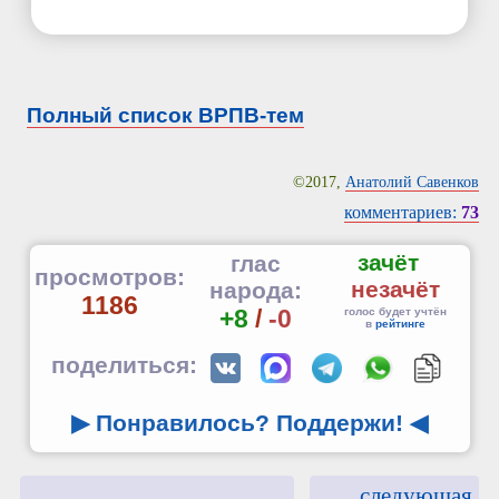
Полный список ВРПВ-тем
©2017,
Анатолий Савенков
комментариев:
73
зачёт
глас
просмотров:
незачёт
народа:
1186
+8
/
-0
голос будет учтён
в
рейтинге
поделиться:
▶ Понравилось? Поддержи!
◀
следующая