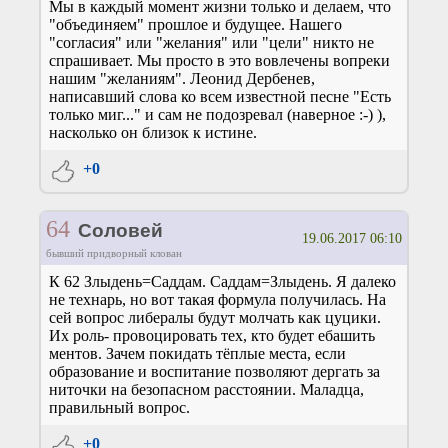
Мы в каждый момент жизни только и делаем, что
"объединяем" прошлое и будущее. Нашего
"согласия" или "желания" или "цели" никто не
спрашивает. Мы просто в это вовлечены вопреки
нашим "желаниям". Леонид Дербенев,
написавший слова ко всем известной песне "Есть
только миг..." и сам не подозревал (наверное :-) ),
насколько он близок к истине.
+0
64
Соловей
19.06.2017 06:10
бывший придворный клован
К 62 Злыдень=Саддам. Саддам=Злыдень. Я далеко
не технарь, но вот такая формула получилась. На
сей вопрос либералы будут молчать как цуцики.
Их роль- провоцировать тех, кто будет ебашить
ментов. Зачем покидать тёплые места, если
образование и воспитание позволяют дергать за
ниточки на безопасном расстоянии. Маладца,
правильный вопрос.
+0