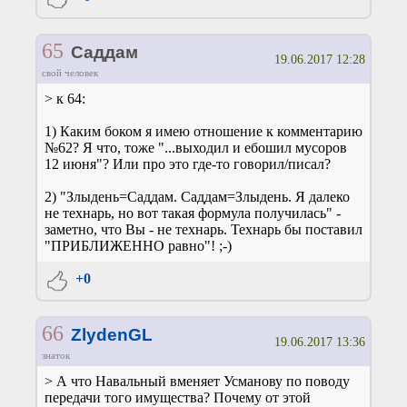
65
Саддам
19.06.2017 12:28
свой человек
> к 64:
1) Каким боком я имею отношение к комментарию
№62? Я что, тоже "...выходил и ебошил мусоров
12 июня"? Или про это где-то говорил/писал?
2) "Злыдень=Саддам. Саддам=Злыдень. Я далеко
не технарь, но вот такая формула получилась" -
заметно, что Вы - не технарь. Технарь бы поставил
"ПРИБЛИЖЕННО равно"! ;-)
+0
66
ZlydenGL
19.06.2017 13:36
знаток
> А что Навальный вменяет Усманову по поводу
передачи того имущества? Почему от этой