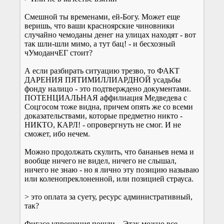
Смешной ты временами, ей-Богу. Может еще
веришь, что ваши красноярские чиновники
случайно чемоданы денег на улицах находят - вот
так шли-шли мимо, а тут бац! - и бесхозный
чУмоданчЕГ стоит?
А если разбирать ситуацию трезво, то ФАКТ
ДАРЕНИЯ ПЯТИМИЛЛИАРДНОЙ усадьбы
фонду налицо - это подтверждено документами.
ПОТЕНЦИАЛЬНАЯ аффилиация Медведева с
Соцгосом тоже видна, причем опять же со всеми
доказательствами, которые предметно никто -
НИКТО, КАРЛ! - опровергнуть не смог. И не
сможет, ибо нечем.
Можно продолжать скулить, что бананьев нема и
вообще ничего не видел, ничего не слышал,
ничего не знаю - но я лично эту позицию называю
или коленопреклоненной, или позицией страуса.
> это оплата за суету, ресурс административный,
так?
Фигасе упрощения пошли... Этак можно все