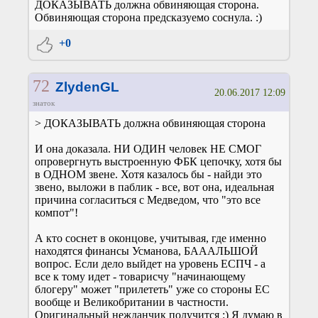
ДОКАЗЫВАТЬ должна обвиняющая сторона.
Обвиняющая сторона предсказуемо соснула. :)
+0
72
ZlydenGL
20.06.2017 12:09
знаток
> ДОКАЗЫВАТЬ должна обвиняющая сторона
И она доказала. НИ ОДИН человек НЕ СМОГ
опровергнуть выстроенную ФБК цепочку, хотя бы
в ОДНОМ звене. Хотя казалось бы - найди это
звено, выложи в паблик - все, вот она, идеальная
причина согласиться с Медведом, что "это все
компот"!
А кто соснет в оконцове, учитывая, где именно
находятся финансы Усманова, БАААЛЬШОЙ
вопрос. Если дело выйдет на уровень ЕСПЧ - а
все к тому идет - товарисчу "начинающему
блогеру" может "прилететь" уже со стороны ЕС
вообще и Великобритании в частности.
Оригинальный нежданчик получится :) Я думаю в