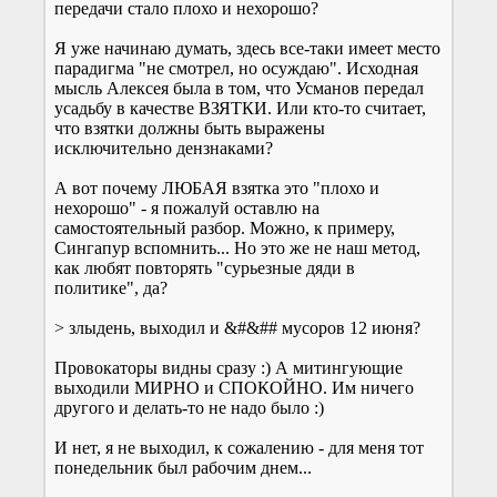
передачи стало плохо и нехорошо?
Я уже начинаю думать, здесь все-таки имеет место
парадигма "не смотрел, но осуждаю". Исходная
мысль Алексея была в том, что Усманов передал
усадьбу в качестве ВЗЯТКИ. Или кто-то считает,
что взятки должны быть выражены
исключительно дензнаками?
А вот почему ЛЮБАЯ взятка это "плохо и
нехорошо" - я пожалуй оставлю на
самостоятельный разбор. Можно, к примеру,
Сингапур вспомнить... Но это же не наш метод,
как любят повторять "сурьезные дяди в
политике", да?
> злыдень, выходил и &#&## мусоров 12 июня?
Провокаторы видны сразу :) А митингующие
выходили МИРНО и СПОКОЙНО. Им ничего
другого и делать-то не надо было :)
И нет, я не выходил, к сожалению - для меня тот
понедельник был рабочим днем...