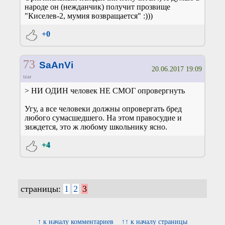
народе он (нежданчик) получит прозвище
"Киселев-2, мумия возвращается" :)))
+0
73
SaAnVi
20.06.2017 19:09
tzar
> НИ ОДИН человек НЕ СМОГ опровергнуть
Угу, а все человеки должны опровергать бред
любого сумасшедшего. На этом правосудие и
зиждется, это ж любому школьнику ясно.
+4
страницы:
1
2
3
↑ к началу комментариев
↑↑ к началу страницы