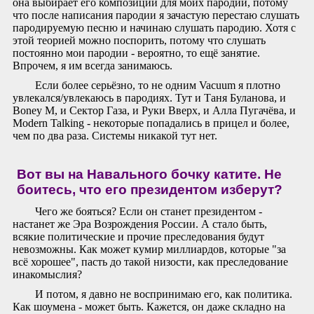
она выбирает его композиции для моих пародий, потому
что после написания пародии я зачастую перестаю слушать
пародируемую песню и начинаю слушать пародию. Хотя с
этой теорией можно поспорить, потому что слушать
постоянно мои пародии - вероятно, то ещё занятие.
Впрочем, я им всегда занимаюсь.
Если более серьёзно, то не одним Vacuum я плотно
увлекался/увлекаюсь в пародиях. Тут и Таня Буланова, и
Boney M, и Сектор Газа, и Руки Вверх, и Алла Пугачёва, и
Modern Talking - некоторые попадались в прицел и более,
чем по два раза. Системы никакой тут нет.
Вот вы на Навального бочку катите. Не
боитесь, что его президентом изберут?
Чего же бояться? Если он станет президентом -
настанет же Эра Возрождения России. А стало быть,
всякие политические и прочие преследования будут
невозможны. Как может кумир миллиардов, которые "за
всё хорошее", пасть до такой низости, как преследование
инакомыслия?
И потом, я давно не воспринимаю его, как политика.
Как шоумена - может быть. Кажется, он даже складно на