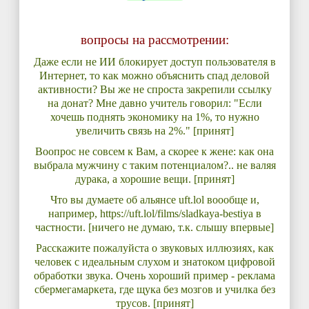
вопросы на рассмотрении:
Даже если не ИИ блокирует доступ пользователя в
Интернет, то как можно объяснить спад деловой
активности? Вы же не спроста закрепили ссылку
на донат? Мне давно учитель говорил: "Если
хочешь поднять экономику на 1%, то нужно
увеличить связь на 2%." [принят]
Воопрос не совсем к Вам, а скорее к жене: как она
выбрала мужчину с таким потенциалом?.. не валяя
дурака, а хорошие вещи. [принят]
Что вы думаете об альянсе uft.lol воообще и,
например, https://uft.lol/films/sladkaya-bestiya в
частности. [ничего не думаю, т.к. слышу впервые]
Расскажите пожалуйста о звуковых иллюзиях, как
человек с идеальным слухом и знатоком цифровой
обработки звука. Очень хороший пример - реклама
сбермегамаркета, где щука без мозгов и училка без
трусов. [принят]