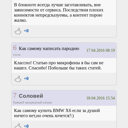
В блокноте всегда лучше заготавливать, вне
зависимости от сервиса. Последствия плохих
коннектов непредсказуемы, а контент порою
жалко.
+0
6
Как самому написать пародию
17.04.2016 08:19
гость
Классно! Статью про микрофоны я бы сам не
нашел. Спасибо! Побольше бы таких статей.
+0
7
Соловей
18.04.2016 15:54
бывший придворный клован
Как самому купить BMW X6 если за душой
ничего нет,но очень хочется?:)
+0