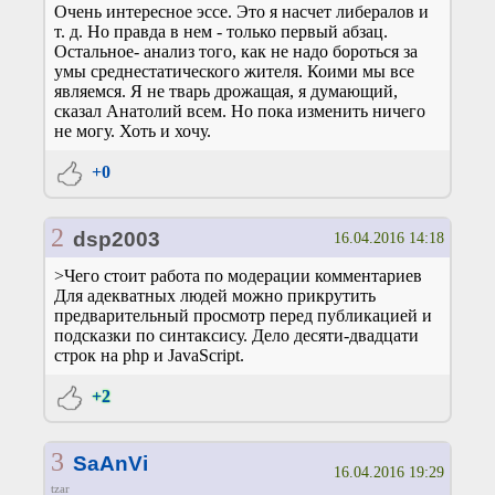
Очень интересное эссе. Это я насчет либералов и
т. д. Но правда в нем - только первый абзац.
Остальное- анализ того, как не надо бороться за
умы среднестатического жителя. Коими мы все
являемся. Я не тварь дрожащая, я думающий,
сказал Анатолий всем. Но пока изменить ничего
не могу. Хоть и хочу.
+0
2
dsp2003
16.04.2016 14:18
>Чего стоит работа по модерации комментариев
Для адекватных людей можно прикрутить
предварительный просмотр перед публикацией и
подсказки по синтаксису. Дело десяти-двадцати
строк на php и JavaScript.
+2
3
SaAnVi
16.04.2016 19:29
tzar