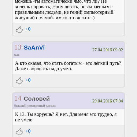
можешь -ты автоматически чмо, что ли? Не
хочешь воровать, жопу лизать, не якшаешься с
правильными людьми, не гений омпьютерный
живущий с мамой- им то что делать:-)
+0
13
SaAnVi
27.04.2016 09:02
tzar
А кто сказал, что стать богатым - это лёгкий путь?
Даже своровать надо уметь.
+0
14
Соловей
29.04.2016 07:04
бывший придворный клован
К 13. Ты воруешь? Я нет. Для меня это трудно, я
не умею.
+0