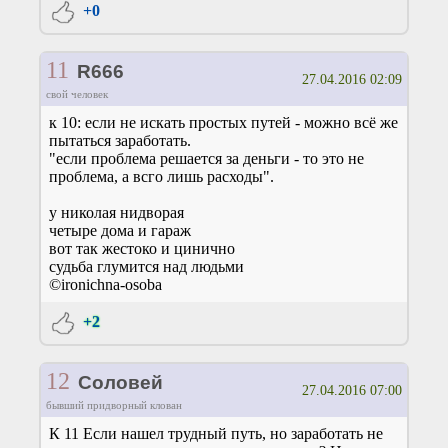
+0
11
R666
27.04.2016 02:09
свой человек
к 10: если не искать простых путей - можно всё же
пытаться заработать.
"если проблема решается за деньги - то это не
проблема, а всго лишь расходы".
у николая нидворая
четыре дома и гараж
вот так жестоко и цинично
судьба глумится над людьми
©ironichna-osoba
+2
12
Соловей
27.04.2016 07:00
бывший придворный клован
К 11 Если нашел трудный путь, но заработать не