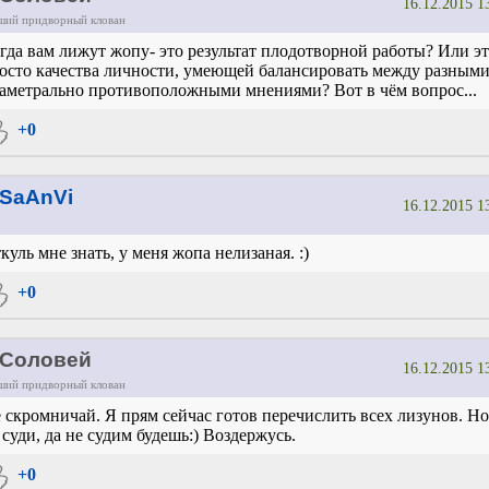
16.12.2015 1
ший придворный клован
гда вам лижут жопу- это результат плодотворной работы? Или э
осто качества личности, умеющей балансировать между разными
аметрально противоположными мнениями? Вот в чём вопрос...
+0
SaAnVi
16.12.2015 1
куль мне знать, у меня жопа нелизаная. :)
+0
Соловей
16.12.2015 1
ший придворный клован
 скромничай. Я прям сейчас готов перечислить всех лизунов. Но
 суди, да не судим будешь:) Воздержусь.
+0