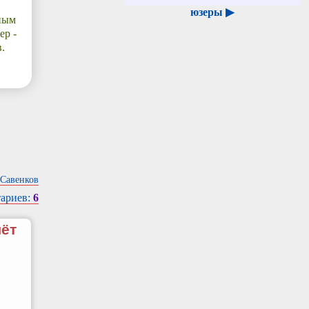
юзеры ▶
ьным
ер -
.
Савенков
ариев:
6
чёт