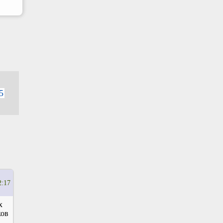
5
2:17
х
ков