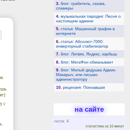
3.
блог: грабитель, сказка,
спамеры
4.
музыкальная пародия: Песня о
настоящем админе
5.
статья: Машинный трафик в
интернете
6.
статья: Абсолют-7000:
инверторный стабилизатор
7.
блог: Литвяк, Яндекс, карбыш
8.
блог: МегаФон обманывает
9.
блог: Милый дедушка Админ
Макарыч, или письмо
ак
администратору
10.
рецензия: Поехавшая
ешь
ят]
у с
на сайте
гости: 4
к.
статистика за 10 минут