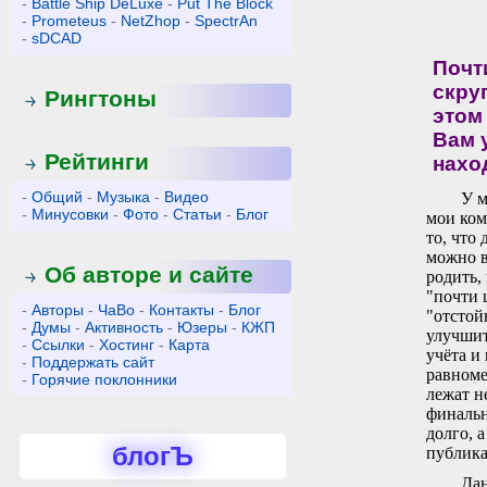
-
Battle Ship DeLuxe
-
Put The Block
-
Prometeus
-
NetZhop
-
SpectrAn
-
sDCAD
Почт
скру
Рингтоны
этом
Вам 
Рейтинги
нахо
-
Общий
-
Музыка
-
Видео
У м
-
Минусовки
-
Фото
-
Статьи
-
Блог
мои ком
то, что
можно в
Об авторе и сайте
родить,
"почти 
-
Авторы
-
ЧаВо
-
Контакты
-
Блог
"отстой
-
Думы
-
Активность
-
Юзеры
-
КЖП
улучшит
-
Ссылки
-
Хостинг
-
Карта
учёта и
-
Поддержать сайт
равноме
-
Горячие поклонники
лежат н
финальн
долго, 
блогЪ
публика
Дан