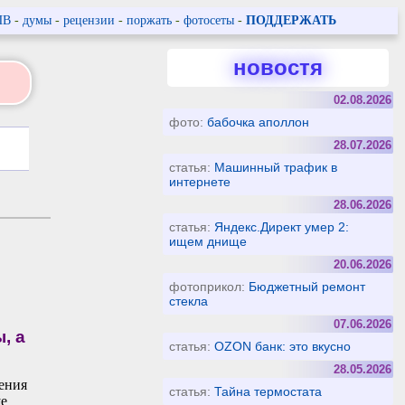
ПВ
-
думы
-
рецензии
-
поржать
-
фотосеты
-
ПОДДЕРЖАТЬ
новостя
02.08.2026
фото:
бабочка аполлон
28.07.2026
статья:
Машинный трафик в
интернете
28.06.2026
статья:
Яндекс.Директ умер 2:
ищем днище
20.06.2026
фотоприкол:
Бюджетный ремонт
стекла
07.06.2026
, а
статья:
OZON банк: это вкусно
28.05.2026
ения
статья:
Тайна термостата
ше