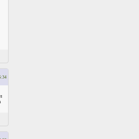
5:34
л
в