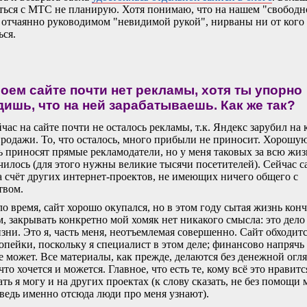
ться с МТС не планирую. Хотя понимаю, что на нашем "свобод
 отчаянно руководимом "невидимой рукой", нирваны ни от кого
ся.
воем сайте почти нет рекламы, хотя ты упорно
дишь, что на ней зарабатываешь. Как же так?
час на сайте почти не осталось рекламы, т.к. Яндекс зарубил на
родажи. То, что осталось, много прибыли не приносит. Хорошу
 приносят прямые рекламодатели, но у меня таковых за всю жиз
илось (для этого нужны великие тысячи посетителей). Сейчас с
а счёт других интернет-проектов, не имеющих ничего общего с
твом.
о время, сайт хорошо окупался, но в этом году сытая жизнь конч
, закрывать конкретно мой хомяк нет никакого смысла: это дело
зни. Это я, часть меня, неотъемлемая совершенно. Сайт обходитс
опейки, поскольку я специалист в этом деле; финансово напрячь
е может. Все материалы, как прежде, делаются без денежной огля
то хочется и можется. Главное, что есть те, кому всё это нравитс
ать я могу и на других проектах (к слову сказать, не без помощи 
 ведь именно отсюда люди про меня узнают).