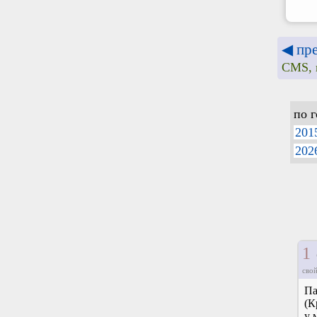
◀ пр
CMS, 
по 
201
202
1
свой
Па
(К
у 