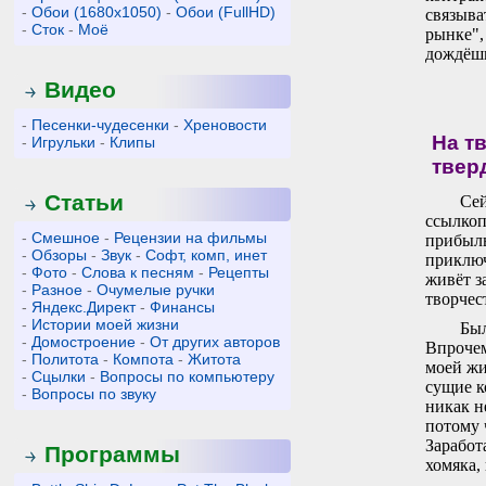
-
Обои (1680x1050)
-
Обои (FullHD)
связыва
-
Сток
-
Моё
рынке",
дождёшь
Видео
-
Песенки-чудесенки
-
Хреновости
На т
-
Игрульки
-
Клипы
твер
Статьи
Сей
ссылкоп
-
Смешное
-
Рецензии на фильмы
прибыль
-
Обзоры
-
Звук
-
Софт, комп, инет
приключ
-
Фото
-
Слова к песням
-
Рецепты
живёт з
-
Разное
-
Очумелые ручки
творчес
-
Яндекс.Директ
-
Финансы
-
Истории моей жизни
Был
-
Домостроение
-
От других авторов
Впрочем
-
Политота
-
Компота
-
Житота
моей жи
-
Сцылки
-
Вопросы по компьютеру
сущие к
-
Вопросы по звуку
никак н
потому ч
Заработ
Программы
хомяка,