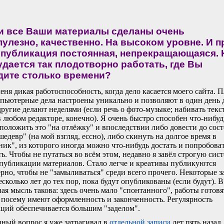
и все Ваши материалы сделаны очень
пулезно, качественно. На высоком уровне. И п
 публикация постоянная, непрекращающаяся. 
удается так плодотворно работать, где Вы
дите столько времени?
еня дикая работоспособность, когда дело касается моего сайта. П
пьютерные дела настроены уникально и позволяют в один день 
 другие делают неделями (если речь о фото-музыке; набивать текс
 любом редакторе, конечно). Я очень быстро способен что-нибуд
 положить это "на отлёжку" и впоследствии либо довести до сос
шедевр" (на мой взгляд, ессно), либо скинуть на долгое время в
ник", из которого иногда можно что-нибудь достать и попробова
ь. Чтобы не путаться во всём этом, недавно я завёл строгую сис
 публикации материалов. Стало легче и креативы публикуются
рно, чтобы не "замыливаться" среди всего прочего. Некоторые 
есколько лет до тех пор, пока будут опубликованы (если будут). 
ая мысль такова: здесь очень мало "спонтанного", работы готовя
а посему имеют оформленность и законченность. Регулярность
ций обеспечивается большим "заделом".
ный вопрос я уже затрагивал в
отдельной записи
лет пять назад,