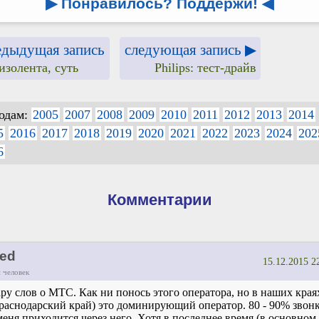
▶ Понравилось? Поддержи!
◀
едыдущая запись
следующая запись ▶
изолента, суть
Philips: тест-драйв
годам:
2005
2007
2008
2009
2010
2011
2012
2013
2014
5
2016
2017
2018
2019
2020
2021
2022
2023
2024
202
6
Комментарии
ed
15.12.2015 2
 человек
ру слов о МТС. Как ни понось этого оператора, но в наших края
раснодарский край) это доминирующий оператор. 80 - 90% звон
меня приходится через него. Хотя в последнее время (в основном