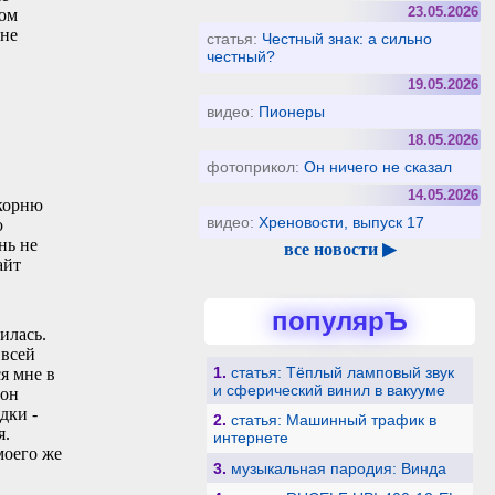
23.05.2026
ном
 не
статья:
Честный знак: а сильно
честный?
19.05.2026
видео:
Пионеры
18.05.2026
фотоприкол:
Он ничего не сказал
14.05.2026
 корню
видео:
Хреновости, выпуск 17
ю
нь не
все новости ▶
айт
популярЪ
илась.
 всей
1.
статья: Тёплый ламповый звук
я мне в
и сферический винил в вакууме
 он
дки -
2.
статья: Машинный трафик в
я.
интернете
моего же
3.
музыкальная пародия: Винда