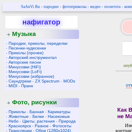
SaAnVi.Ru
-
пародии
-
фотоприколы
-
видео
-
политота
-
ком
нафигатор
Музыка
-
Пародии, приколы, переделки
-
Песенки-чудесенки
-
Приколы (прочее)
-
Авторский инструментал
-
Авторские песни
опуб
-
Минусовки (HiFi)
-
Минусовки (LoFi)
-
Минусовки (избранное)
-
Саундтреки
-
ZX Spectrum
-
MODs
от
-
MIDI
-
Пранк
Фото, рисунки
Как 
-
Приколы
-
Банная
-
Карикатуры
не М
-
Животные
-
Белки
-
Насекомые
-
Небо
-
Цветы, растения
-
Природа
Име
-
Красноярск
-
Разное
-
Фотосеты
-
Трансляции
-
Обои (1280x1024)
контрак