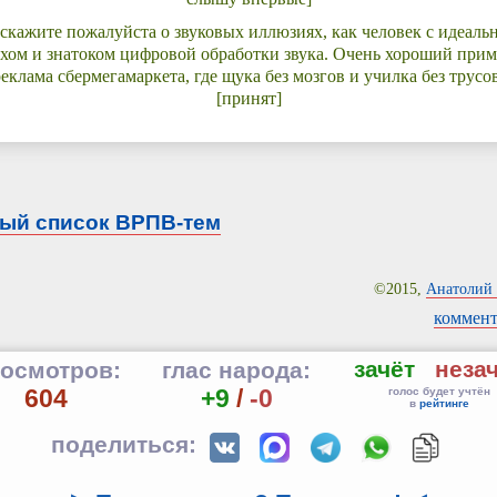
скажите пожалуйста о звуковых иллюзиях, как человек с идеал
хом и знатоком цифровой обработки звука. Очень хороший прим
реклама сбермегамаркета, где щука без мозгов и училка без трусов
[принят]
ый список ВРПВ-тем
©2015,
Анатолий 
коммент
зачёт
неза
осмотров:
глас народа:
604
+9
/
-0
голос будет учтён
в
рейтинге
поделиться: