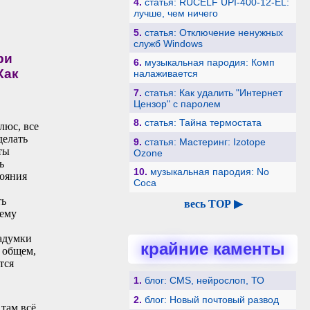
4.
статья: RUCELF UPI-400-12-EL:
лучше, чем ничего
5.
статья: Отключение ненужных
служб Windows
ри
6.
музыкальная пародия: Комп
Как
налаживается
7.
статья: Как удалить "Интернет
Цензор" с паролем
8.
статья: Тайна термостата
люс, все
делать
9.
статья: Мастеринг: Izotope
ты
Ozone
ь
10.
музыкальная пародия: No
тояния
Coca
ть
весь TOP ▶
тему
задумки
крайние каменты
В общем,
тся
1.
блог: CMS, нейрослоп, ТО
2.
блог: Новый почтовый развод
 там всё