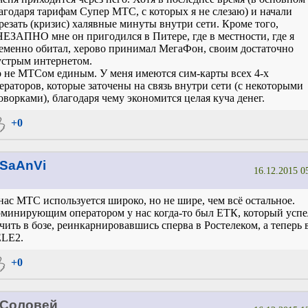
агодаря тарифам Супер МТС, с которых я не слезаю) и начали
резать (кризис) халявные минуты внутри сети. Кроме того,
ЕЗАПНО мне он пригодился в Питере, где в местности, где я
еменно обитал, херово принимал МегаФон, своим достаточно
стрым интернетом.
 не МТСом единым. У меня имеются сим-карты всех 4-х
ераторов, которые заточены на связь внутри сети (с некоторыми
оворками), благодаря чему экономится целая куча денег.
+0
SaAnVi
16.12.2015 0
нас МТС используется широко, но не шире, чем всё остальное.
минирующим оператором у нас когда-то был ЕТК, который успе
чить в бозе, реинкарнировавшись сперва в Ростелеком, а теперь 
LE2.
+0
Соловей