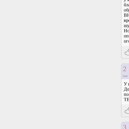
бл
об
ВН
вр
шу
Но
оп
ог
2
tzar
У 
До
по
TE
3