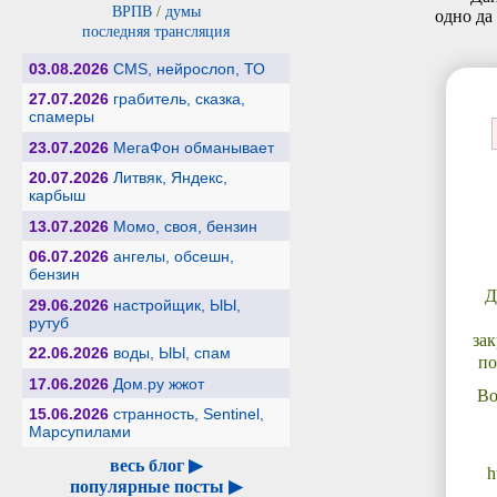
ВРПВ
/
думы
одно да 
последняя трансляция
03.08.2026
CMS, нейрослоп, ТО
27.07.2026
грабитель, сказка,
спамеры
23.07.2026
МегаФон обманывает
20.07.2026
Литвяк, Яндекс,
карбыш
13.07.2026
Момо, своя, бензин
06.07.2026
ангелы, обсешн,
бензин
Д
29.06.2026
настройщик, ЫЫ,
рутуб
за
22.06.2026
воды, ЫЫ, спам
по
17.06.2026
Дом.ру жжот
Во
15.06.2026
странность, Sentinel,
Марсупилами
весь блог ▶
h
популярные посты ▶