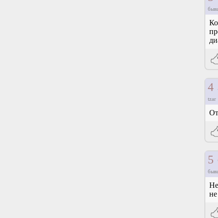
быв
Ко
пр
ди
4
tzar
От
5
быв
Не
не