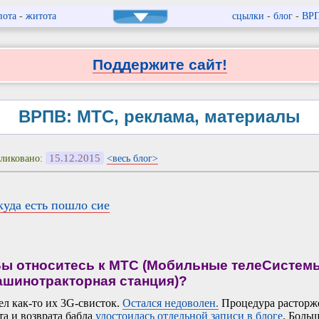
пота
-
житота
сцылки
-
блог
-
ВР
Поддержите сайт!
ВРПВ: МТС, реклама, материалы
15.12.2015
ликовано:
<весь блог>
куда есть пошло сие
Вы относитесь к МТС (Мобильные телеСистемы
ашинотракторная станция)?
л как-то их 3G-свисток.
Остался недоволен.
Процедура расторж
та и возврата бабла
удостоилась отдельной записи в блоге
. Боль