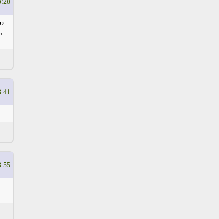
3:28
то
,
3:41
3:55